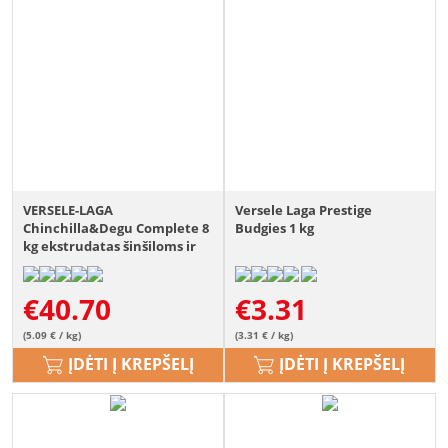
VERSELE-LAGA
Versele Laga Prestige
Chinchilla&Degu Complete 8
Budgies 1 kg
kg ekstrudatas šinšiloms ir
degu
€
40.70
€
3.31
(5.09 € / kg)
(3.31 € / kg)
ĮDĖTI Į KREPŠELĮ
ĮDĖTI Į KREPŠELĮ