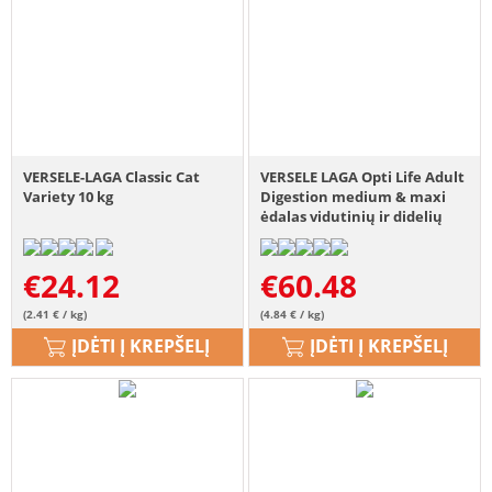
VERSELE-LAGA Classic Cat
VERSELE LAGA Opti Life Adult
Variety 10 kg
Digestion medium & maxi
ėdalas vidutinių ir didelių
veislių šunims jautriai
virškinimo sistemai 12,5 kg
€
24.12
€
60.48
(2.41 € / kg)
(4.84 € / kg)
ĮDĖTI Į KREPŠELĮ
ĮDĖTI Į KREPŠELĮ