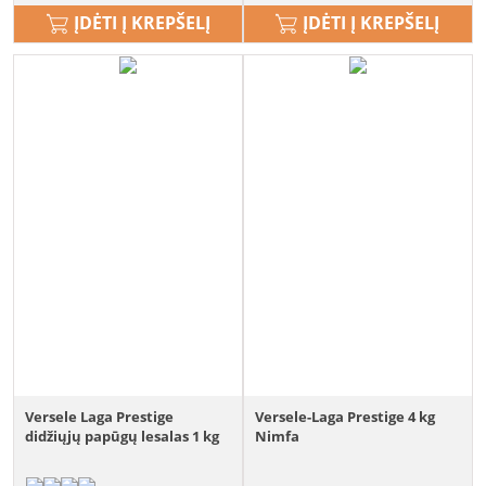
ĮDĖTI Į KREPŠELĮ
ĮDĖTI Į KREPŠELĮ
Versele Laga Prestige
Versele-Laga Prestige 4 kg
didžiųjų papūgų lesalas 1 kg
Nimfa