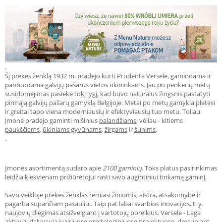
.
Šį prekės ženklą 1932 m. pradėjo kurti Prudenta Versele, gamindama ir
parduodama galvijų pašarus vietos ūkininkams. Jau po penkerių metų
susidomėjimas pasiekė tokį lygį, kad buvo natūralus žingsnis pastatyti
pirmąją galvijų pašarų gamyklą Belgijoje. Metai po metų gamykla plėtėsi
ir greitai tapo viena moderniausių ir efektyviausių tuo metu. Toliau
įmonė pradėjo gaminti mišinius
balandžiams
, vėliau - kitiems
paukščiams
,
ūkiniams gyvūnams
,
žirgams
ir
šunims
.
.
Įmonės asortimentą sudaro apie
2100 gaminių
. Toks platus pasirinkimas
leidžia kiekvienam prižiūrėtojui rasti savo augintiniui tinkamą gaminį.
Savo veikloje prekės ženklas remiasi žiniomis, aistra, atsakomybe ir
pagarba supančiam pasauliui. Taip pat labai svarbios inovacijos, t. y.
naujovių diegimas atsižvelgiant į vartotojų poreikius.
Versele - Laga
aktyviai dalyvauja įvairiuose ornitologiniuose projektuose, dresuojant