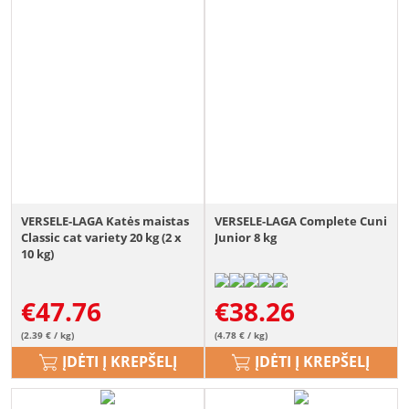
VERSELE-LAGA Katės maistas
VERSELE-LAGA Complete Cuni
Classic cat variety 20 kg (2 x
Junior 8 kg
10 kg)
€
47.76
€
38.26
(2.39 € / kg)
(4.78 € / kg)
ĮDĖTI Į KREPŠELĮ
ĮDĖTI Į KREPŠELĮ