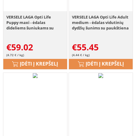
VERSELE LAGA Opti Life
VERSELE LAGA Opti Life Adult
Puppy maxi - ėdalas
medium - ėdalas vidutinių
dideliems šuniukams su
dydžių šunims su paukštiena
vištiena ir ryžiais 12,5 kg
12,5 kg
€
59.02
€
55.45
(4.72 € / kg)
(4.44 € / kg)
ĮDĖTI Į KREPŠELĮ
ĮDĖTI Į KREPŠELĮ