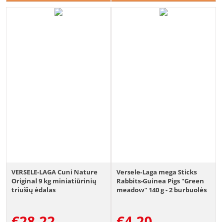
VERSELE-LAGA Cuni Nature
Versele-Laga mega Sticks
Original 9 kg miniatiūrinių
Rabbits-Guinea Pigs "Green
triušių ėdalas
meadow" 140 g - 2 burbuolės
triušiams ir jūrų kiaulytėms
€
28.22
€
4.20