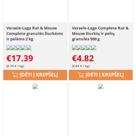
Versele-Laga Rat & Mouse
Versele-Laga Complete Rat &
Complete granulės žiurkėms
Mouse žiurkių ir pelių
ir pelėms 2 kg
granulės 500 g
€
17.39
€
4.82
(8.70 € / kg)
(9.64 € / kg)
ĮDĖTI Į KREPŠELĮ
ĮDĖTI Į KREPŠELĮ