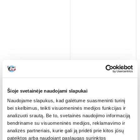
VERSELE-LAGA Degu Nature
700 g
Šioje svetainėje naudojami slapukai
Naudojame slapukus, kad galėtume suasmeninti turinį
€
5.62
bei skelbimus, teikti visuomeninės medijos funkcijas ir
analizuoti srautą. Be to, svetainės naudojimo informaciją
(8.03 € / kg)
bendriname su visuomeninės medijos, reklamavimo ir
ĮDĖTI Į KREPŠELĮ
analizės partneriais, kurie gali ją pridėti prie kitos jūsų
pateiktos arba naudojant paslaugas surinktos