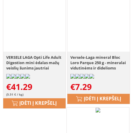
VERSELE LAGA Opti Life Adult
Versele-Laga mineral Bloc
Digestion mini ėdalas mažų
Loro Parque 250 g - mineralai
veislių šunims jautriai
vidutinėms ir didelioms
virškinimo sistemai 7,5 kg
papūgoms
€
41.29
€
7.29
(5.51 € / kg)
ĮDĖTI Į KREPŠELĮ
ĮDĖTI Į KREPŠELĮ