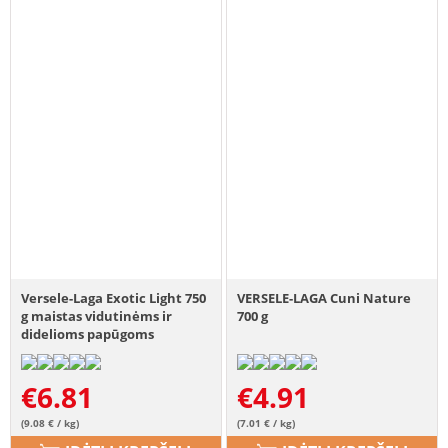
Versele-Laga Exotic Light 750
VERSELE-LAGA Cuni Nature
g maistas vidutinėms ir
700 g
didelioms papūgoms
€
6.81
€
4.91
(9.08 € / kg)
(7.01 € / kg)