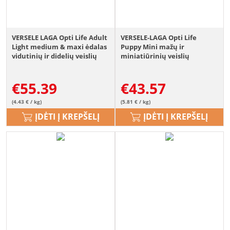
VERSELE LAGA Opti Life Adult
VERSELE-LAGA Opti Life
Light medium & maxi ėdalas
Puppy Mini mažų ir
vidutinių ir didelių veislių
miniatiūrinių veislių
šunims turintiems viršsvorio
šuniukams paukštiena 7,5 kg
12,5 kg
€
55.39
€
43.57
(4.43 € / kg)
(5.81 € / kg)
ĮDĖTI Į KREPŠELĮ
ĮDĖTI Į KREPŠELĮ