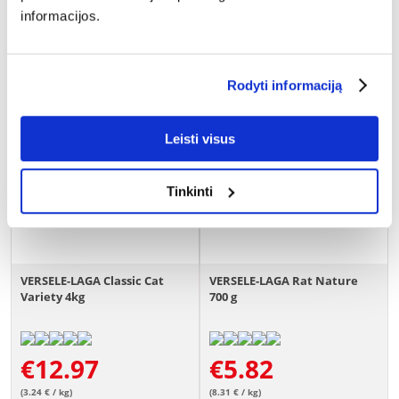
informacijos.
Rodyti informaciją
Leisti visus
Tinkinti
VERSELE-LAGA Classic Cat
VERSELE-LAGA Rat Nature
Variety 4kg
700 g
€
12.97
€
5.82
(3.24 € / kg)
(8.31 € / kg)