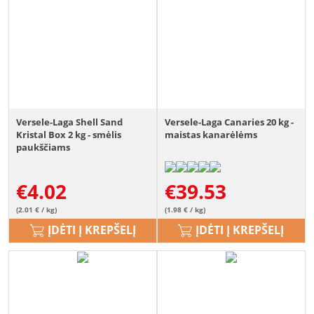
Versele-Laga Shell Sand
Versele-Laga Canaries 20 kg -
Kristal Box 2 kg - smėlis
maistas kanarėlėms
paukščiams
€
4.02
€
39.53
(2.01 € / kg)
(1.98 € / kg)
ĮDĖTI Į KREPŠELĮ
ĮDĖTI Į KREPŠELĮ