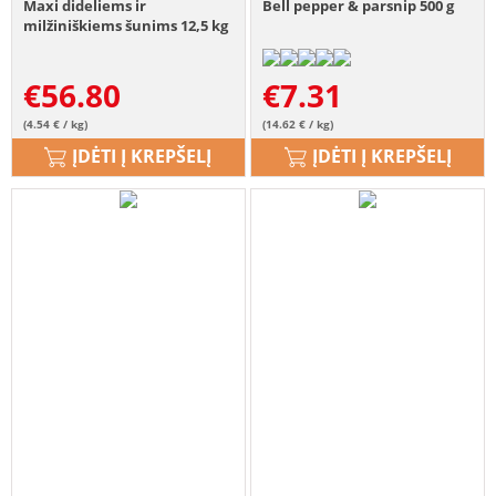
Maxi dideliems ir
Bell pepper & parsnip 500 g
milžiniškiems šunims 12,5 kg
€
56.80
€
7.31
(4.54 € / kg)
(14.62 € / kg)
ĮDĖTI Į KREPŠELĮ
ĮDĖTI Į KREPŠELĮ