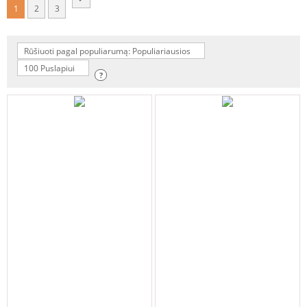
1
2
3
Rūšiuoti pagal populiarumą: Populiariausios
100 Puslapiui
?