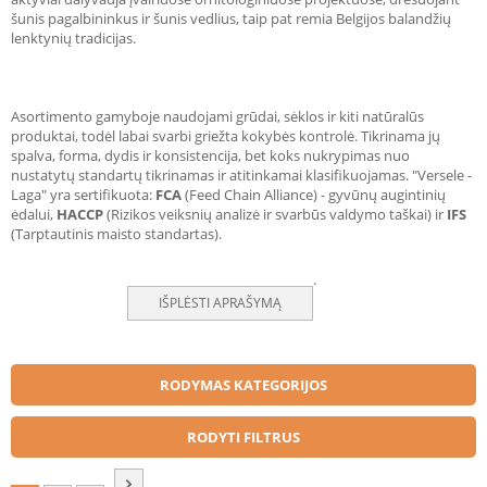
šunis pagalbininkus ir šunis vedlius, taip pat remia Belgijos balandžių
lenktynių tradicijas.
Asortimento gamyboje naudojami grūdai, sėklos ir kiti natūralūs
produktai, todėl labai svarbi griežta kokybės kontrolė. Tikrinama jų
spalva, forma, dydis ir konsistencija, bet koks nukrypimas nuo
nustatytų standartų tikrinamas ir atitinkamai klasifikuojamas. "Versele -
Laga" yra sertifikuota:
FCA
(Feed Chain Alliance) - gyvūnų augintinių
ėdalui,
HACCP
(Rizikos veiksnių analizė ir svarbūs valdymo taškai) ir
IFS
(Tarptautinis maisto standartas).
.
IŠPLĖSTI APRAŠYMĄ
RODYMAS KATEGORIJOS
RODYTI FILTRUS