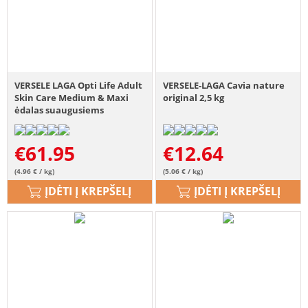
VERSELE LAGA Opti Life Adult
VERSELE-LAGA Cavia nature
Skin Care Medium & Maxi
original 2,5 kg
ėdalas suaugusiems
vidutinių ir didelių veislių
šunims su lašiša ir ryžiais 12,5
€
61.95
€
12.64
kg
(4.96 € / kg)
(5.06 € / kg)
ĮDĖTI Į KREPŠELĮ
ĮDĖTI Į KREPŠELĮ