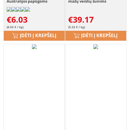
Australijos papūgoms
mažų veislių šunims
Paukštiena 7,5 kg
€
6.03
€
39.17
(6.03 € / kg)
(5.22 € / kg)
ĮDĖTI Į KREPŠELĮ
ĮDĖTI Į KREPŠELĮ