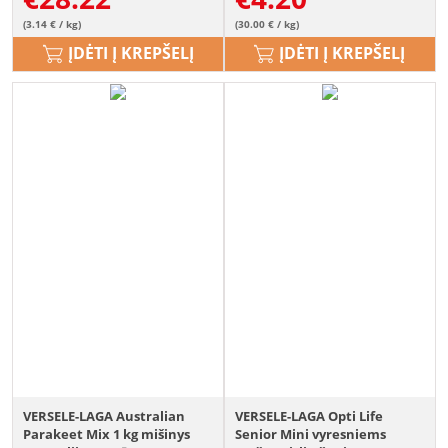
(3.14 € / kg)
(30.00 € / kg)
ĮDĖTI Į KREPŠELĮ
ĮDĖTI Į KREPŠELĮ
VERSELE-LAGA Australian
VERSELE-LAGA Opti Life
Parakeet Mix 1 kg mišinys
Senior Mini vyresniems