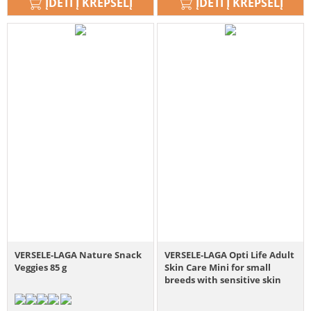
ĮDĖTI Į KREPŠELĮ
ĮDĖTI Į KREPŠELĮ
VERSELE-LAGA Nature Snack
VERSELE-LAGA Opti Life Adult
Veggies 85 g
Skin Care Mini for small
breeds with sensitive skin
Lašiša 7.5 kg