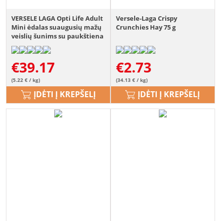
VERSELE LAGA Opti Life Adult
Versele-Laga Crispy
Mini ėdalas suaugusių mažų
Crunchies Hay 75 g
veislių šunims su paukštiena
ir ryžiais 7,5 kg
€
39.17
€
2.73
(5.22 € / kg)
(34.13 € / kg)
ĮDĖTI Į KREPŠELĮ
ĮDĖTI Į KREPŠELĮ