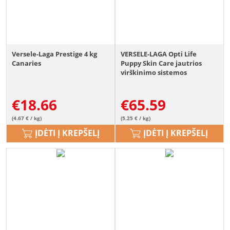
Versele-Laga Prestige 4 kg
VERSELE-LAGA Opti Life
Canaries
Puppy Skin Care jautrios
virškinimo sistemos
šuniukams Lašiša 12,5 kg
€
18.66
€
65.59
(4.67 € / kg)
(5.25 € / kg)
ĮDĖTI Į KREPŠELĮ
ĮDĖTI Į KREPŠELĮ