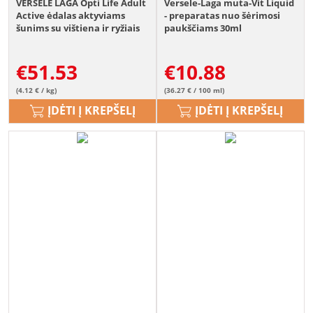
VERSELE LAGA Opti Life Adult
Versele-Laga muta-Vit Liquid
Active ėdalas aktyviams
- preparatas nuo šėrimosi
šunims su vištiena ir ryžiais
paukščiams 30ml
12,5 kg
€
51.53
€
10.88
(4.12 € / kg)
(36.27 € / 100 ml)
ĮDĖTI Į KREPŠELĮ
ĮDĖTI Į KREPŠELĮ