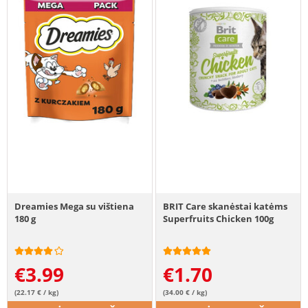
Dreamies Mega su vištiena
BRIT Care skanėstai katėms
180 g
Superfruits Chicken 100g
€
3.99
€
1.70
(22.17 € / kg)
(34.00 € / kg)