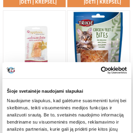
ĮDĖTI Į KREPŠELĮ
ĮDĖTI Į KREPŠELĮ
Šioje svetainėje naudojami slapukai
Naudojame slapukus, kad galėtume suasmeninti turinį bei
skelbimus, teikti visuomeninės medijos funkcijas ir
APPLAWS Lašišos nugarinė
Trixie Filet Bits light
analizuoti srautą. Be to, svetainės naudojimo informaciją
savo padaže 30 g kačių
skanėstai 50 g
skanėstas
bendriname su visuomeninės medijos, reklamavimo ir
analizės partneriais, kurie gali ją pridėti prie kitos jūsų