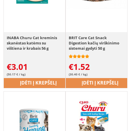
INABA Churu Cat kreminis
BRIT Care Cat Snack
skanėstas katėms su
Digestion kačių virškinimo
vištiena ir krabais 56 g
sistemai gydyti 50 g
€
3.01
€
1.52
(50.17 € / kg)
(30.40 € / kg)
ĮDĖTI Į KREPŠELĮ
ĮDĖTI Į KREPŠELĮ