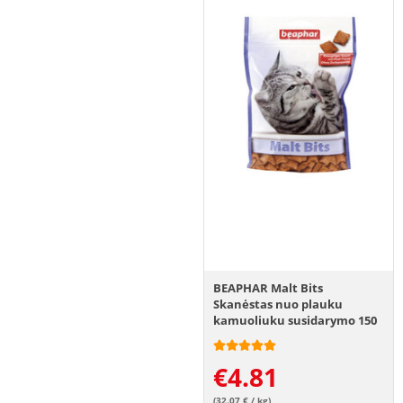
BEAPHAR Malt Bits
Skanėstas nuo plauku
kamuoliuku susidarymo 150
g
€
4.81
(32.07 € / kg)