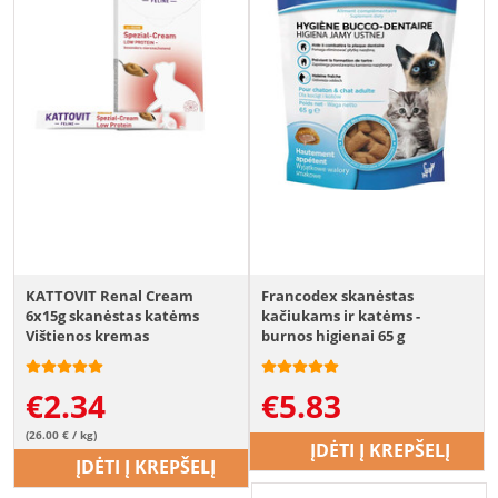
KATTOVIT Renal Cream
Francodex skanėstas
6x15g skanėstas katėms
kačiukams ir katėms -
Vištienos kremas
burnos higienai 65 g
€
2.34
€
5.83
(26.00 € / kg)
ĮDĖTI Į KREPŠELĮ
ĮDĖTI Į KREPŠELĮ