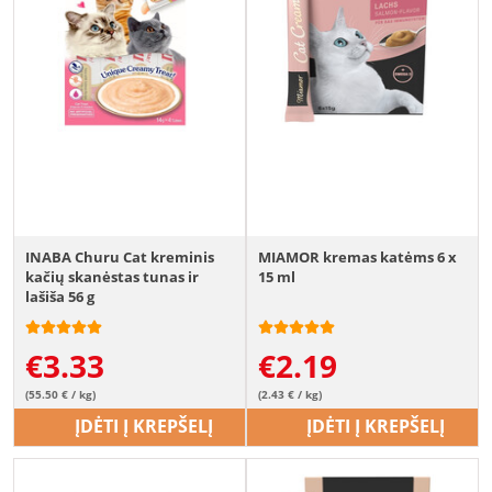
INABA Churu Cat kreminis
MIAMOR kremas katėms 6 x
kačių skanėstas tunas ir
15 ml
lašiša 56 g
€
3.33
€
2.19
(55.50 € / kg)
(2.43 € / kg)
ĮDĖTI Į KREPŠELĮ
ĮDĖTI Į KREPŠELĮ