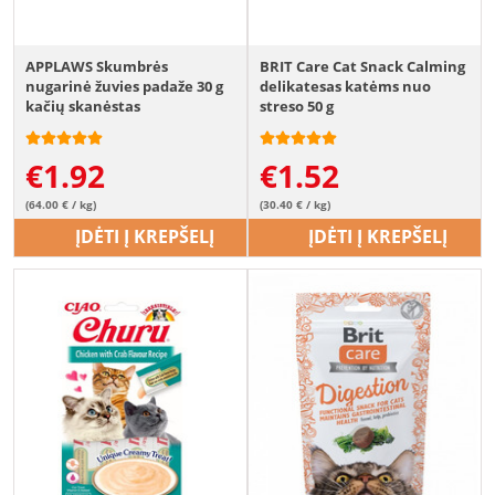
APPLAWS Skumbrės
BRIT Care Cat Snack Calming
nugarinė žuvies padaže 30 g
delikatesas katėms nuo
kačių skanėstas
streso 50 g
€
1.92
€
1.52
(64.00 € / kg)
(30.40 € / kg)
ĮDĖTI Į KREPŠELĮ
ĮDĖTI Į KREPŠELĮ