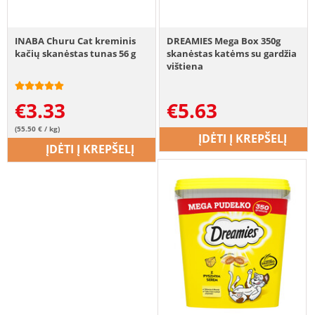
INABA Churu Cat kreminis
DREAMIES Mega Box 350g
kačių skanėstas tunas 56 g
skanėstas katėms su gardžia
vištiena
€
3.33
€
5.63
(55.50 € / kg)
ĮDĖTI Į KREPŠELĮ
ĮDĖTI Į KREPŠELĮ