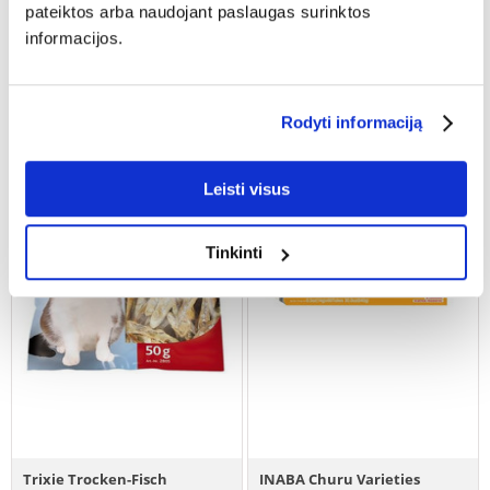
€
1.84
€
1.83
pateiktos arba naudojant paslaugas surinktos
informacijos.
(30.67 € / kg)
(36.60 € / kg)
ĮDĖTI Į KREPŠELĮ
ĮDĖTI Į KREPŠELĮ
Rodyti informaciją
Leisti visus
Tinkinti
Trixie Trocken-Fisch
INABA Churu Varieties