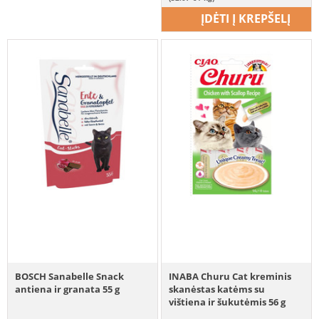
ĮDĖTI Į KREPŠELĮ
BOSCH Sanabelle Snack
INABA Churu Cat kreminis
antiena ir granata 55 g
skanėstas katėms su
vištiena ir šukutėmis 56 g