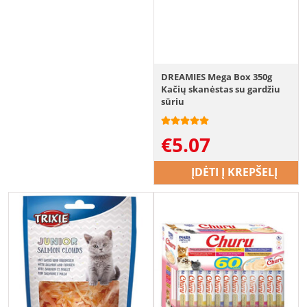
DREAMIES Mega Box 350g
Kačių skanėstas su gardžiu
sūriu
€
5.07
ĮDĖTI Į KREPŠELĮ