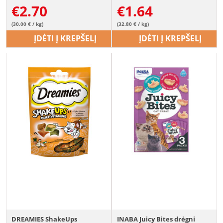
€
2.70
€
1.64
(30.00 € / kg)
(32.80 € / kg)
ĮDĖTI Į KREPŠELĮ
ĮDĖTI Į KREPŠELĮ
DREAMIES ShakeUps
INABA Juicy Bites drėgni