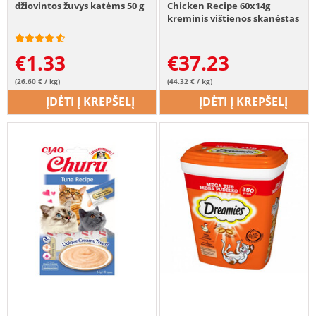
džiovintos žuvys katėms 50 g
Chicken Recipe 60x14g
kreminis vištienos skanėstas
katėms
€
1.33
€
37.23
(26.60 € / kg)
(44.32 € / kg)
ĮDĖTI Į KREPŠELĮ
ĮDĖTI Į KREPŠELĮ