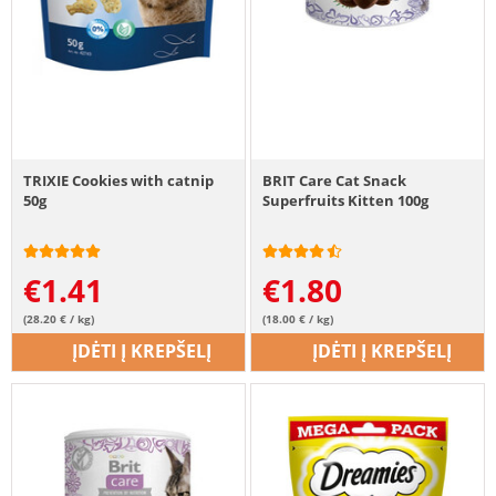
TRIXIE Cookies with catnip
BRIT Care Cat Snack
50g
Superfruits Kitten 100g
€
1.41
€
1.80
(28.20 € / kg)
(18.00 € / kg)
ĮDĖTI Į KREPŠELĮ
ĮDĖTI Į KREPŠELĮ