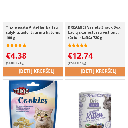
Trixie pasta Anti-Hairball su
DREAMIES Variety Snack Box
salyklu, žole, taurinu katėms
kačių skanėstai su vištiena,
100 g
sūriu ir lašiša 720 g
€
4.38
€
12.74
(43.80 € / kg)
(17.69 € / kg)
ĮDĖTI Į KREPŠELĮ
ĮDĖTI Į KREPŠELĮ