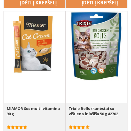
ĮDĖTI Į KREPŠELĮ
ĮDĖTI Į KREPŠELĮ
MIAMOR Sos multi-vitamina
Trixie Rolls skanėstai su
90 g
vištiena ir lašiša 50 g 42702