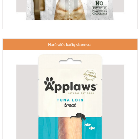
Natūralūs kačių skanėstai