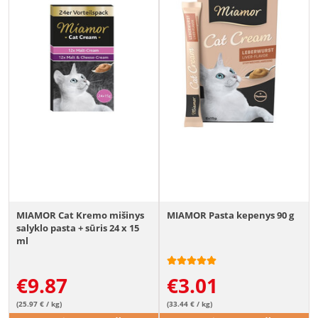
MIAMOR Cat Kremo mišinys
MIAMOR Pasta kepenys 90 g
salyklo pasta + sūris 24 x 15
ml
€
9.87
€
3.01
(25.97 € / kg)
(33.44 € / kg)