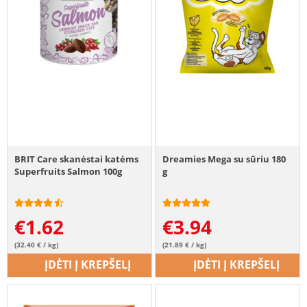
BRIT Care skanėstai katėms
Dreamies Mega su sūriu 180
Superfruits Salmon 100g
g
€
1.62
€
3.94
(32.40 € / kg)
(21.89 € / kg)
ĮDĖTI Į KREPŠELĮ
ĮDĖTI Į KREPŠELĮ