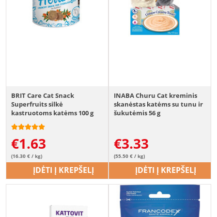
BRIT Care Cat Snack
INABA Churu Cat kreminis
Superfruits silkė
skanėstas katėms su tunu ir
kastruotoms katėms 100 g
šukutėmis 56 g
€
1.63
€
3.33
(16.30 € / kg)
(55.50 € / kg)
ĮDĖTI Į KREPŠELĮ
ĮDĖTI Į KREPŠELĮ