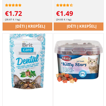
€
1.72
€
1.49
(28.67 € / kg)
(24.83 € / kg)
ĮDĖTI Į KREPŠELĮ
ĮDĖTI Į KREPŠELĮ