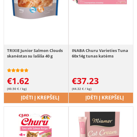
TRIXIE Junior Salmon Clouds
INABA Churu Varieties Tuna
skanėstas su lašiša 40 g
60x14g tunas katėms
€
1.62
€
37.23
(40.50 € / kg)
(44.32 € / kg)
ĮDĖTI Į KREPŠELĮ
ĮDĖTI Į KREPŠELĮ