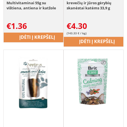
Multivitaminai 55g su
krevečių ir jūros gėrybių
vištiena, antiena ir katžole
skanėstai katėms 33,9 g
katėms
(3x11,3 g)
€
1.36
€
4.30
(143.33 € / kg)
ĮDĖTI Į KREPŠELĮ
ĮDĖTI Į KREPŠELĮ