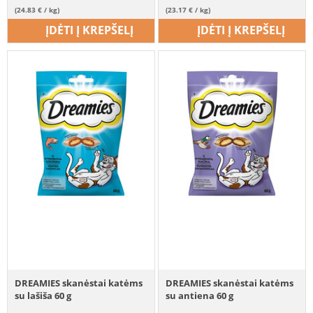
(24.83 € / kg)
(23.17 € / kg)
ĮDĖTI Į KREPŠELĮ
ĮDĖTI Į KREPŠELĮ
DREAMIES skanėstai katėms
DREAMIES skanėstai katėms
su lašiša 60 g
su antiena 60 g