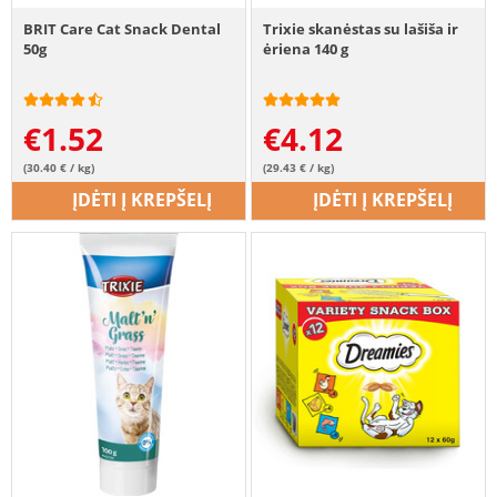
BRIT Care Cat Snack Dental
Trixie skanėstas su lašiša ir
50g
ėriena 140 g
€
1.52
€
4.12
(30.40 € / kg)
(29.43 € / kg)
ĮDĖTI Į KREPŠELĮ
ĮDĖTI Į KREPŠELĮ