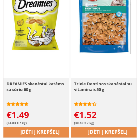
DREAMIES skanėstai katėms
Trixie Dentinos skanėstai su
su sūriu 60 g
vitaminais 50 g
€
1.49
€
1.52
(24.83 € / kg)
(30.40 € / kg)
ĮDĖTI Į KREPŠELĮ
ĮDĖTI Į KREPŠELĮ