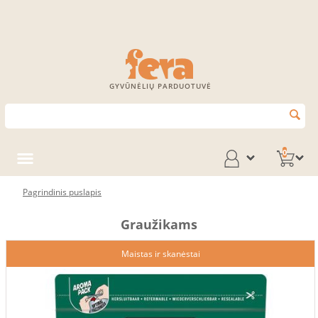
GYVŪNĖLIŲ PARDUOTUVĖ
0
Pagrindinis puslapis
Graužikams
Maistas ir skanėstai