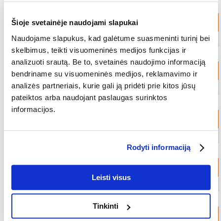
Narveliai ir gardai
Šioje svetainėje naudojami slapukai
Naudojame slapukus, kad galėtume suasmeninti turinį bei
skelbimus, teikti visuomeninės medijos funkcijas ir
analizuoti srautą. Be to, svetainės naudojimo informaciją
Narvelių pagrindai
bendriname su visuomeninės medijos, reklamavimo ir
analizės partneriais, kurie gali ją pridėti prie kitos jūsų
pateiktos arba naudojant paslaugas surinktos
informacijos.
Higienos ir valymo priemonės
Rodyti informaciją
Priežiūra ir grožis
Leisti visus
Tinkinti
Žaislai