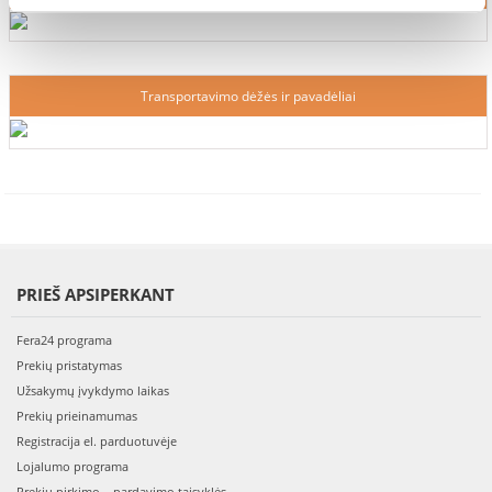
Transportavimo dėžės ir pavadėliai
PRIEŠ APSIPERKANT
Fera24 programa
Prekių pristatymas
Užsakymų įvykdymo laikas
Prekių prieinamumas
Registracija el. parduotuvėje
Lojalumo programa
Prekių pirkimo – pardavimo taisyklės