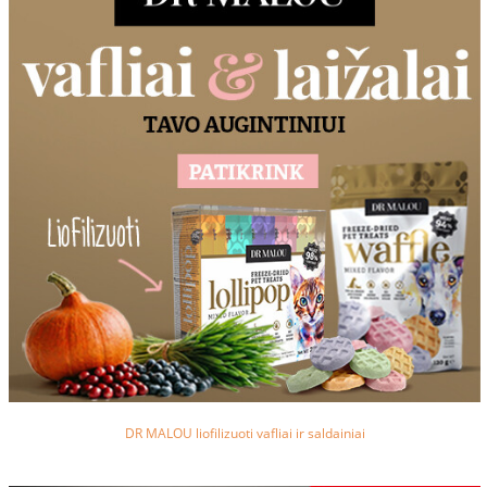
DR MALOU liofilizuoti vafliai ir saldainiai