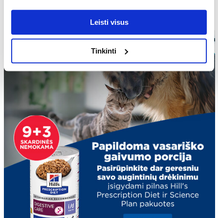
„BUTCHER'S“ akcija – naujiena už puikią kainą
Leisti visus
Tinkinti