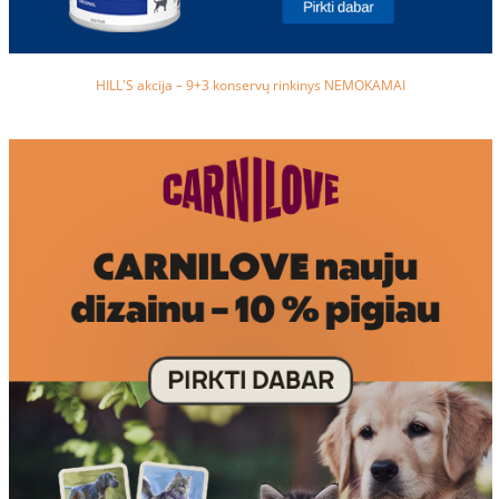
HILL'S akcija – 9+3 konservų rinkinys NEMOKAMAI