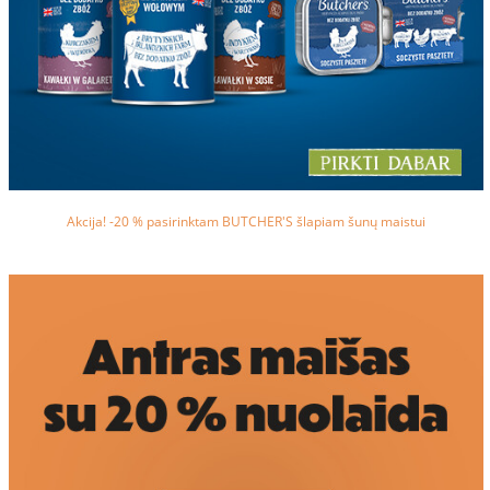
Akcija! -20 % pasirinktam BUTCHER'S šlapiam šunų maistui