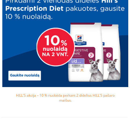
HILL'S akcija – 10 % nuolaida perkant 2 didelius HILL'S pašaro
maišus.