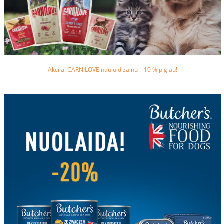
Akcija! CARNILOVE nauju dizainu – 10 % pigiau!