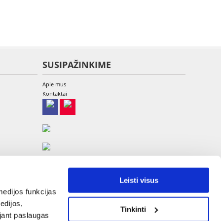
SUSIPAŽINKIME
Apie mus
Kontaktai
Leisti visus
edijos funkcijas
edijos,
Tinkinti
UAB Etina, A. Goštauto g. 8-220, LT-01108 Vilnius
ojant paslaugas
Tel: +370 700 449 79, El.paštas:
info@fera.lt