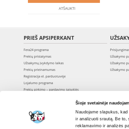
ATŠAUKTI
PRIEŠ APSIPERKANT
UŽSAK
Fera24 programa
Prisijungima
Prekių pristatymas
Užsakymo pa
Užsakymų įvykdymo laikas
Užsakymo pa
Prekių prieinamumas
Užsakymo pa
Registracija el. parduotuvėje
Lojalumo programa
Prekių pirkimo – pardavimo taisyklės
Privatumo politika
Šioje svetainėje naudojam
Perskaitykite mūsų straipsnius - BLOGAS
Naudojame slapukus, kad g
ir analizuoti srautą. Be t
reklamavimo ir analizės par