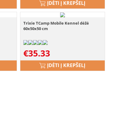
ĮDĖTI Į KREPŠELĮ
Trixie TCamp Mobile Kennel dėžė
60x50x50 cm
€
35.33
ĮDĖTI Į KREPŠELĮ