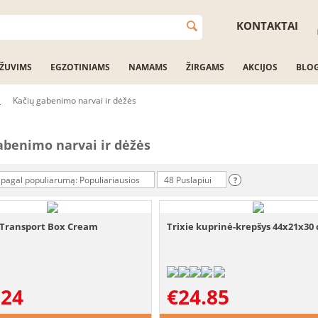
KONTAKTAI
ŽUVIMS
EGZOTINIAMS
NAMAMS
ŽIRGAMS
AKCIJOS
BLO
i
Kačių gabenimo narvai ir dėžės
abenimo narvai ir dėžės
 pagal populiarumą: Populiariausios
48 Puslapiui
?
Transport Box Cream
Trixie kuprinė-krepšys 44x21x30
.24
€
24.85