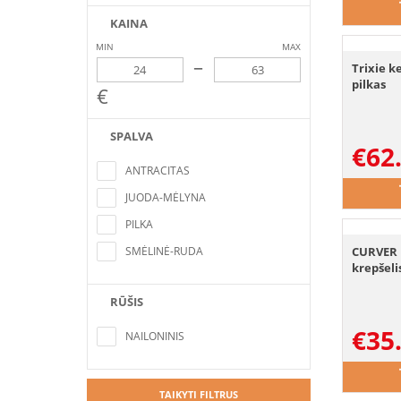
KAINA
MIN
MAX
–
Trixie k
pilkas
€
SPALVA
€
62
Nerasta pozicijų, atitinkančių paieškos
kriterijus
ANTRACITAS
JUODA-MĖLYNA
PILKA
SMĖLINĖ-RUDA
CURVER 
krepšeli
RŪŠIS
Nerasta pozicijų, atitinkančių paieškos
€
35
kriterijus
NAILONINIS
TAIKYTI FILTRUS