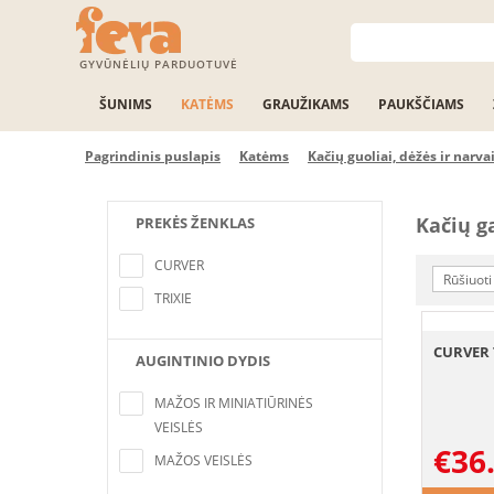
GYVŪNĖLIŲ PARDUOTUVĖ
ŠUNIMS
KATĖMS
GRAUŽIKAMS
PAUKŠČIAMS
Pagrindinis puslapis
Katėms
Kačių guoliai, dėžės ir narva
Kačių g
PREKĖS ŽENKLAS
Nerasta pozicijų, atitinkančių paieškos
kriterijus
CURVER
Rūšiuoti
TRIXIE
CURVER 
AUGINTINIO DYDIS
Nerasta pozicijų, atitinkančių paieškos
kriterijus
MAŽOS IR MINIATIŪRINĖS
VEISLĖS
€
36
MAŽOS VEISLĖS