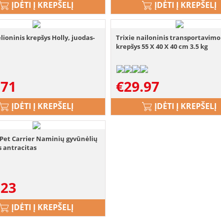
ĮDĖTI Į KREPŠELĮ
ĮDĖTI Į KREPŠELĮ
elioninis krepšys Holly, juodas-
Trixie nailoninis transportavimo
krepšys 55 X 40 X 40 cm 3.5 kg
.71
€
29.97
ĮDĖTI Į KREPŠELĮ
ĮDĖTI Į KREPŠELĮ
Pet Carrier Naminių gyvūnėlių
s antracitas
.23
ĮDĖTI Į KREPŠELĮ