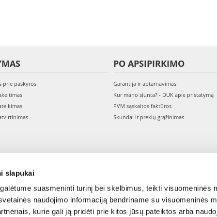
YMAS
PO APSIPIRKIMO
s prie paskyros
Garantija ir aptarnavimas
keitimas
Kur mano siunta? - DUK apie pristatymą
teikimas
PVM sąskaitos faktūros
tvirtinimas
Skundai ir prekių grąžinimas
i slapukai
alėtume suasmeninti turinį bei skelbimus, teikti visuomeninės m
o, svetainės naudojimo informaciją bendriname su visuomeninės m
tneriais, kurie gali ją pridėti prie kitos jūsų pateiktos arba naud