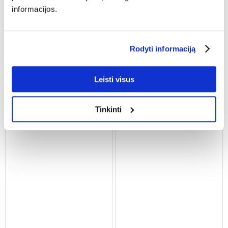
informacijos.
BRIT Mono Protein Rabbit
DOLINA NOTECI Premium
400 g monoproteinų pašaras
Junior vištienos skrandžiai ir
triušiams
veršienos kepenėlės 400 g
Rodyti informaciją
mažų veislių
€
1.98
€
1.82
Leisti visus
(4.95 € / kg)
(4.55 € / kg)
ĮDĖTI Į KREPŠELĮ
ĮDĖTI Į KREPŠELĮ
Tinkinti