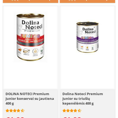
DOLINA NOTECI Premium
Dolina Noteci Premium
Junior konservai su jautiena
Junior su triušių
400 g
kepenėlėmis 400 g