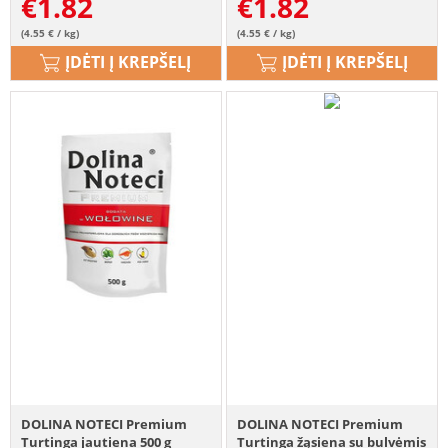
€
1.82
€
1.82
(4.55 € / kg)
(4.55 € / kg)
ĮDĖTI Į KREPŠELĮ
ĮDĖTI Į KREPŠELĮ
DOLINA NOTECI Premium
DOLINA NOTECI Premium
Turtinga jautiena 500 g
Turtinga žąsiena su bulvėmis