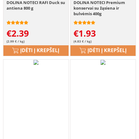
DOLINA NOTECI RAFI Duck su
DOLINA NOTECI Premium
antiena 800 g
konservai su žąsiena ir
bulvėmis 400g
€
2.39
€
1.93
(2.99 € / kg)
(4.83 € / kg)
ĮDĖTI Į KREPŠELĮ
ĮDĖTI Į KREPŠELĮ