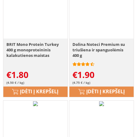
BRIT Mono Protein Turkey
Dolina Noteci Premium su
400 g monoproteininis
triušiena ir spanguolėmis
kalakutienos maistas
400 g
€
1.80
€
1.90
(4.50 € / kg)
(4.75 € / kg)
ĮDĖTI Į KREPŠELĮ
ĮDĖTI Į KREPŠELĮ