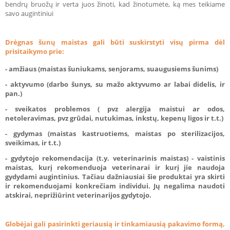
bendrų bruožų ir verta juos žinoti, kad žinotumėte, ką mes teikiame
savo augintiniui
Drėgnas šunų maistas gali būti suskirstyti visų pirma dėl
prisitaikymo prie:
- amžiaus
(maistas šuniukams, senjorams, suaugusiems šunims)
- aktyvumo
(darbo šunys, su mažo aktyvumo ar labai didelis, ir
pan.)
- sveikatos problemos
( pvz alergija maistui ar odos,
netoleravimas, pvz grūdai, nutukimas, inkstų, kepenų ligos ir t.t.)
- gydymas (maistas kastruotiems, maistas po sterilizacijos,
sveikimas, ir t.t.)
- gydytojo rekomendacija (t.y. veterinarinis maistas) - vaistinis
maistas, kurį rekomenduoja veterinarai ir kurį jie naudoja
gydydami augintinius. Tačiau dažniausiai šie produktai yra skirti
ir rekomenduojami konkrečiam individui. Jų negalima naudoti
atskirai, neprižiūrint veterinarijos gydytojo.
Globėjai gali pasirinkti geriausią ir tinkamiausią pakavimo formą,