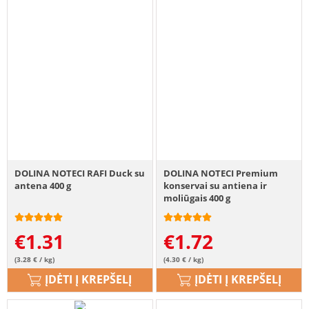
DOLINA NOTECI RAFI Duck su
DOLINA NOTECI Premium
antena 400 g
konservai su antiena ir
moliūgais 400 g
€
1.31
€
1.72
(3.28 € / kg)
(4.30 € / kg)
ĮDĖTI Į KREPŠELĮ
ĮDĖTI Į KREPŠELĮ