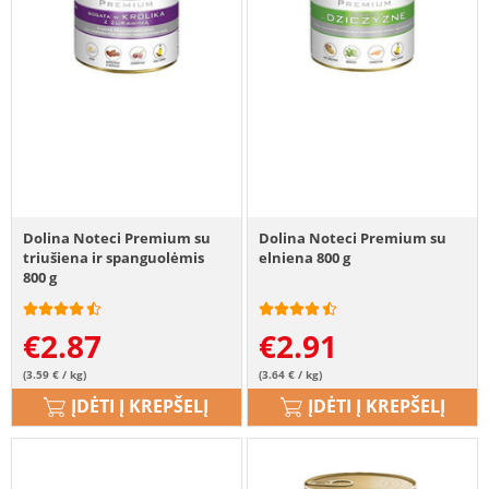
Dolina Noteci Premium su
Dolina Noteci Premium su
triušiena ir spanguolėmis
elniena 800 g
800 g
€
2.87
€
2.91
(3.59 € / kg)
(3.64 € / kg)
ĮDĖTI Į KREPŠELĮ
ĮDĖTI Į KREPŠELĮ