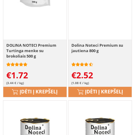
DOLINA NOTECI Premium
Dolina Noteci Premium su
Turtinga menke su
jautiena 800 g
brokoliais 500 g
€
1.72
€
2.52
(3.44 € / kg)
(1.08 € / kg)
ĮDĖTI Į KREPŠELĮ
ĮDĖTI Į KREPŠELĮ