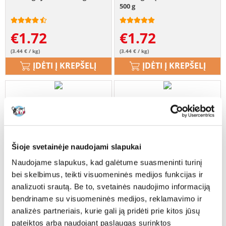
500 g
€
1.72
€
1.72
(3.44 € / kg)
(3.44 € / kg)
ĮDĖTI Į KREPŠELĮ
ĮDĖTI Į KREPŠELĮ
Šioje svetainėje naudojami slapukai
Naudojame slapukus, kad galėtume suasmeninti turinį
bei skelbimus, teikti visuomeninės medijos funkcijas ir
analizuoti srautą. Be to, svetainės naudojimo informaciją
bendriname su visuomeninės medijos, reklamavimo ir
analizės partneriais, kurie gali ją pridėti prie kitos jūsų
pateiktos arba naudojant paslaugas surinktos