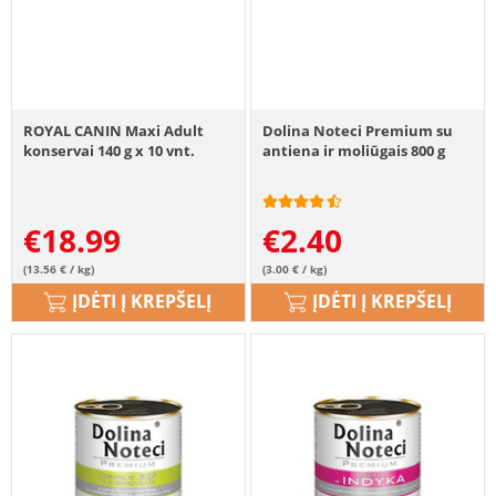
ROYAL CANIN Maxi Adult
Dolina Noteci Premium su
konservai 140 g x 10 vnt.
antiena ir moliūgais 800 g
€
18.99
€
2.40
(13.56 € / kg)
(3.00 € / kg)
ĮDĖTI Į KREPŠELĮ
ĮDĖTI Į KREPŠELĮ