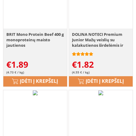
BRIT Mono Protein Beef 400 g
DOLINA NOTECI Premium
monoproteinų maisto
Junior Mažų veislių su
jautienos
kalakutienos širdelėmis ir
žąsų kepenėlės 400 g
€
1.89
€
1.82
(4.73 € / kg)
(4.55 € / kg)
ĮDĖTI Į KREPŠELĮ
ĮDĖTI Į KREPŠELĮ