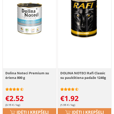
Dolina Noteci Premium su
DOLINA NOTECI Rafi Classic
ėriena 800 g
su paukštiena padaže 1240g
€
2.52
€
1.92
(3.15 € / kg)
(1.55 € / kg)
ĮDĖTI Į KREPŠELĮ
ĮDĖTI Į KREPŠELĮ