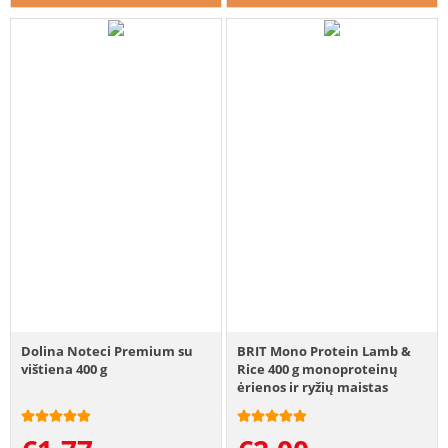
Dolina Noteci Premium su
BRIT Mono Protein Lamb &
vištiena 400 g
Rice 400 g monoproteinų
ėrienos ir ryžių maistas