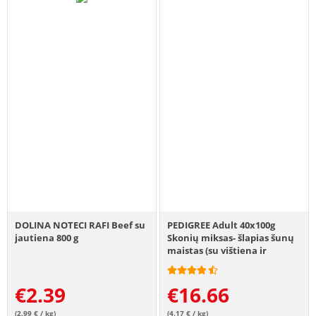
DOLINA NOTECI RAFI Beef su
PEDIGREE Adult 40x100g
jautiena 800 g
Skonių miksas- šlapias šunų
maistas (su vištiena ir
daržovėmis, su jautiena ir
daržovėmis, su kalakutiena
€
2.39
€
16.66
ir morkomis, su jautiena ir
aviena)
(2.99 € / kg)
(4.17 € / kg)