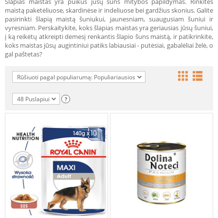
Šlapias maistas yra puikus jūsų šuns mitybos papildymas. Rinkitės
maistą paketėliuose, skardinėse ir indeliuose bei gardžius skonius. Galite
pasirinkti šlapią maistą šuniukui, jaunesniam, suaugusiam šuniui ir
vyresniam. Perskaitykite, koks šlapias maistas yra geriausias jūsų šuniui,
į ką reikėtų atkreipti dėmesį renkantis šlapio šuns maistą, ir patikrinkite,
koks maistas jūsų augintiniui patiks labiausiai - putėsiai, gabalėliai želė, o
gal paštetas?
Rūšiuoti pagal populiarumą: Populiariausios
48 Puslapiui
?