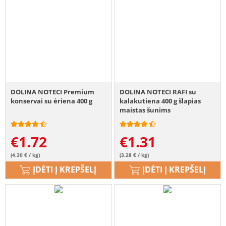
DOLINA NOTECI Premium
DOLINA NOTECI RAFI su
konservai su ėriena 400 g
kalakutiena 400 g šlapias
maistas šunims
€
1.72
€
1.31
(4.30 € / kg)
(3.28 € / kg)
ĮDĖTI Į KREPŠELĮ
ĮDĖTI Į KREPŠELĮ