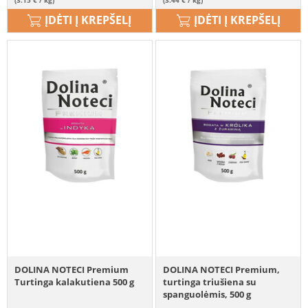
(3.15 € / kg)
(3.44 € / kg)
ĮDĖTI Į KREPŠELĮ
ĮDĖTI Į KREPŠELĮ
DOLINA NOTECI Premium
DOLINA NOTECI Premium,
Turtinga kalakutiena 500 g
turtinga triušiena su
spanguolėmis, 500 g