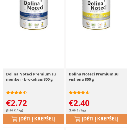
Dolina Noteci Premium su
Dolina Noteci Premium su
menkė ir brokoliais 800 g
vištiena 800 g
€
2.72
€
2.40
(3.40 € / kg)
(3.00 € / kg)
ĮDĖTI Į KREPŠELĮ
ĮDĖTI Į KREPŠELĮ