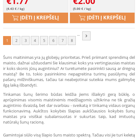
€
1.77
€
2.00
(4.43 € / kg)
(5.00 € / kg)
ĮDĖTI Į KREPŠELĮ
ĮDĖTI Į KREPŠELĮ
...
1
2
3
4
5
6
7
8
Šuns maitinimas yra jų globėjų prioritetas. Prieš priimant sprendimą dėl
maisto, dažnai užduodami šie klausimai: koks yra vertingiausias maistas
ir koks skonis jūsų augintiniui? Ar turėtumėte pasirinkti sausą ar drėgną
maistą? Be to, tokio pasirinkimo nepagreitina turimų pasiūlymų dėl
pašarų milžiniškumas, tačiau tai neabejotinai suteikia mums galimybę
ilgą laiką išbandyti.
Tinkamas šunų šėrimo būdas leidžia jiems išlaikyti gerą būklę, o
aprūpinimas visomis maistinėmis medžiagomis užtikrina ne tik gražią
augintinio išvaizdą, bet dar svarbiau - sveikatą ir tinkamą vidaus organų
funkcionavimą. Aukštos kokybės šlapias aukščiausios kokybės šunų
maistas yra visiškai subalansuotas ir sukurtas taip, kad imituotų
natūralų šunų racioną.
Gamintojai siūlo visą šlapio šuns maisto spektrą. Tačiau visi jie turi keletą