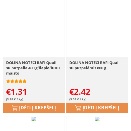
DOLINA NOTECI RAFI Quail
DOLINA NOTECI RAFI Quail
su putpelia 400 g šlapio šunų
su putpelėmis 800 g
maisto
€
1.31
€
2.42
(3.28 € / kg)
(3.03 € / kg)
ĮDĖTI Į KREPŠELĮ
ĮDĖTI Į KREPŠELĮ