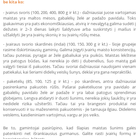
be kita ko:
- įvairus svoris (100, 200, 400, 800 g ir kt.) - dažniausiai juose vartojamas
maistas yra maltos mėsos, gabalėlių želė ar padažo pavidalu. Toks
įpakavimas yra pats ekonomiškiausias, atvirą ir nevalgytą galima sudėti į
dėžutes ir 2–3 dienas laikyti šaldytuve arba suskirstyti į maišus ir
užšaldyti. Jie yra įvairių skonių ir su įvairių rūšių mėsa.
- įvairaus svorio skardinės (indai) (100, 150, 300 g ir kt.) - šioje grupėje
rasime išskirtiniausių gaminių. Galima įsigyti įvairių maisto konsistencijų,
tačiau putėsiai, pyragai ar želė gabaliukai yra puikūs. Maistas lėkštėse
yra patogus būdas, kai nereikia jo dėti į dubenėlius, šuo maistą gali
valgyti tiesiai iš pakuotės. Tačiau svoriai dažniausiai naudojami vienam
patiekalui, kai šeriami didelių veislių šunys, dėklai yra gana nepraktiški.
- paketėlių (85, 100, 125 g ir kt.) - po skardines, antra dažniausiai
pasirenkama pakuotės rūšis. Pašarai paketėliuose yra pavidalo ar
gabalėlių pavidalo želė ar padaže ir yra labai patogus sprendimas
globėjams. Lengva atidaryti ir duoti šunims, nereikia jokių šaukštų ir yra
nedidelė rizika užsiteršti. Tačiau tai yra brangesni produktai nei
konservuoti ir su mažesnėmis pakuotėmis - jie tarnauja ilgiau. Didelėms
veislėms, kasdieniniam vartojimui, vargu ar jos veiks.
Be to, gamintojai pasirūpino, kad šlapias maistas šunims
galės
patenkinti net išrankiausius gurmanus. Galite rasti įvairių formų ir