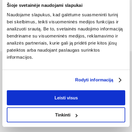
Šioje svetainėje naudojami slapukai
Naudojame slapukus, kad galėtume suasmeninti turinį
€
24.02
bei skelbimus, teikti visuomeninės medijos funkcijas ir
analizuoti srautą. Be to, svetainės naudojimo informaciją
ĮDĖTI Į KREPŠELĮ
bendriname su visuomeninės medijos, reklamavimo ir
analizės partneriais, kurie gali ją pridėti prie kitos jūsų
pateiktos arba naudojant paslaugas surinktos
informacijos.
PRIEŠ APSIPERKANT
Fera24 programa
Rodyti informaciją
Prekių pristatymas
Užsakymų įvykdymo laikas
Prekių prieinamumas
Leisti visus
Registracija el. parduotuvėje
Lojalumo programa
Tinkinti
Prekių pirkimo – pardavimo taisyklės
Privatumo politika