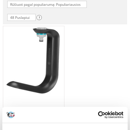
Rūšiuoti pagal populiarumą: Populiariausios
48 Puslapiui
?
GARDENA "TapFix" žarnos
spaustukas "Liano