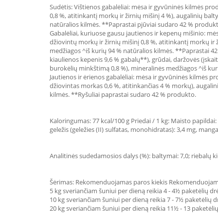
Sudėtis: Vištienos gabalėliai: mėsa ir gyvūninės kilmės prod
0,8 %, atitinkantį morkų ir žirnių mišinį 4 %), augalinių b
natūralios kilmės. **Paprastai pjūviai sudaro 42 % produk
Gabalėliai, kuriuose gausu jautienos ir kepenų mišinio: mės
džiovintų morkų ir žirnių mišinį 0,8 %, atitinkantį morkų ir
medžiagos ^iš kurių 94 % natūralios kilmės. **Paprastai 42
kiaulienos kepenis 9,6 % gabalų**), grūdai, daržovės (įskai
burokėlių minkštimą 0,8 %), mineralinės medžiagos ^iš kur
Jautienos ir ėrienos gabalėliai: mėsa ir gyvūninės kilmės pr
džiovintas morkas 0,6 %, atitinkančias 4 % morkų), augalini
kilmės. **Ryšuliai paprastai sudaro 42 % produkto.
Kaloringumas: 77 kcal/100 g Priedai / 1 kg: Maisto papildai: 
geležis (geležies (II) sulfatas, monohidratas): 3,4 mg, ma
Analitinės sudedamosios dalys (%): baltymai: 7,0; riebalų kie
Šėrimas: Rekomenduojamas paros kiekis Rekomenduojame še
5 kg sveriančiam šuniui per dieną reikia 4 - 4½ paketėlių d
10 kg sveriančiam šuniui per dieną reikia 7 - 7½ paketėlių
20 kg sveriančiam šuniui per dieną reikia 11½ - 13 paketėl