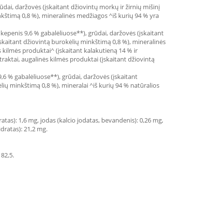
ūdai, daržovės (įskaitant džiovintų morkų ir žirnių mišinį
inkštimą 0,8 %), mineralinės medžiagos ^iš kurių 94 % yra
 kepenis 9,6 % gabalėliuose**), grūdai, daržovės (įskaitant
(įskaitant džiovintą burokėlių minkštimą 0,8 %), mineralinės
kilmės produktai^ (įskaitant kalakutieną 14 % ir
raktai, augalinės kilmės produktai (įskaitant džiovintą
9,6 % gabalėliuose**), grūdai, daržovės (įskaitant
lių minkštimą 0,8 %), mineralai ^iš kurių 94 % natūralios
ratas): 1,6 mg, jodas (kalcio jodatas, bevandenis): 0,26 mg,
dratas): 21,2 mg.
 82,5.