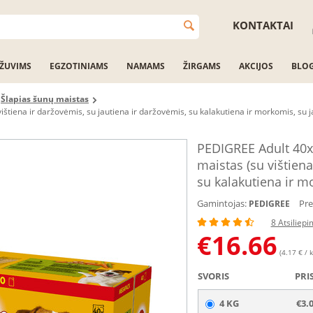
KONTAKTAI
ŽUVIMS
EGZOTINIAMS
NAMAMS
ŽIRGAMS
AKCIJOS
BLO
Šlapias šunų maistas
tiena ir daržovėmis, su jautiena ir daržovėmis, su kalakutiena ir morkomis, su ja
PEDIGREE Adult 40x
maistas (su vištiena
su kalakutiena ir mo
Gamintojas:
Pre
PEDIGREE
8 Atsiliepi
€
16.66
(4.17 € / k
SVORIS
PRI
4 KG
€3.