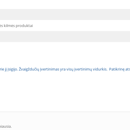
ės kilmės produktai
urie jį įsigijo. Žvaigždučių įvertinimas yra visų įvertinimų vidurkis. Patikrinę 
miausia.