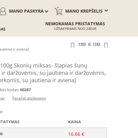
0
MANO PASKYRA
MANO KREPŠELIS
NEMOKAMAS PRISTATYMAS
UŽSAKYMAMS NUO 24EUR
GAS
1103
iš
1742
utiena ir aviena)
100g Skonių miksas- šlapias šunų
 ir daržovėmis, su jautiena ir daržovėmis,
rkomis, su jautiena ir aviena)
kės kodas:
60287
mai
Parašyti atsiliepimą
g)
STATYMAS
KAINA
00
16.66 €