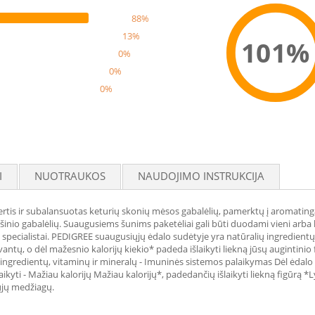
88%
13%
101%
0%
0%
0%
Reco
I
NUOTRAUKOS
NAUDOJIMO INSTRUKCIJA
rtis ir subalansuotas keturių skonių mėsos gabalėlių, pamerktų į aromatingą
 mišinio gabalėlių. Suaugusiems šunims paketėliai gali būti duodami vieni a
 specialistai. PEDIGREE suaugusiųjų ėdalo sudėtyje yra natūralių ingredientų,
antų, o dėl mažesnio kalorijų kiekio* padeda išlaikyti liekną jūsų augintinio
ų ingredientų, vitaminų ir mineralų - Imuninės sistemos palaikymas Dėl ėdalo
aikyti - Mažiau kalorijų Mažiau kalorijų*, padedančių išlaikyti liekną figūrą *
ųjų medžiagų.