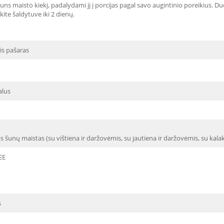
šuns maisto kiekį, padalydami jį į porcijas pagal savo augintinio poreikius. Du
te šaldytuve iki 2 dienų.
is pašaras
alus
šunų maistas (su vištiena ir daržovėmis, su jautiena ir daržovėmis, su kalak
EE
s