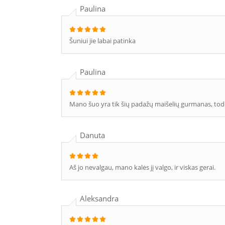
Paulina
Šuniui jie labai patinka
Paulina
Mano šuo yra tik šių padažų maišelių gurmanas, todėl 
Danuta
Aš jo nevalgau, mano kalės jį valgo, ir viskas gerai.
Aleksandra