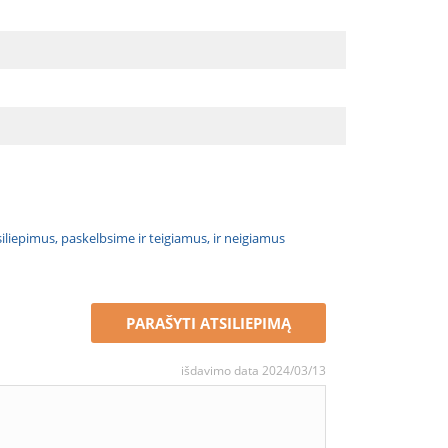
atsiliepimus, paskelbsime ir teigiamus, ir neigiamus
PARAŠYTI ATSILIEPIMĄ
išdavimo data 2024/03/13