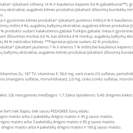
uktai^ (įskaitant vištieną 14 % ir kiaulienos kepenis 9,6 % gabalėliuose**), gr
altymų ekstraktai, augalinės kilmės produktai (įskaitant džiovintą burokėlių m
to.
a ir gyvūninės kilmės produktai^ (įskaitant jautienos mišinį 6 % ir kiaulienos
 žirnių mišinį 4 %), augalinių baltymų ekstraktai, augalinės kilmės produktai 
 % produkto sudaro kalakutienos gabalai Turkijos gabalai: mėsa ir gyvūninės 
tant džiovintas morkas 0,6 %, kas atitinka 4 % morkų), augalinių baltymų ekst
ių 94 % natūralios kilmės. **Paprastai pjūviai sudaro 42 % produkto.
oduktai^ (įskaitant jautienos 7 % ir ėrienos 7 % mišinį bei kiaulienos kepenis 
ų baltymų ekstraktai, augalinės kilmės produktai (įskaitant džiovintą burokė
Vitaminas D₃: 187 TV, vitaminas E: 56,0 mg, varis (vario (II) sulfatas, pentahid
ngano (mangano sulfatas, monohidratas): 2,0 mg, cinko (cinko sulfatas, monohi
kis: 3,8; neorganinės medžiagos: 1,7; žalios ląstelienos: 0,40; drėgmės kiekis:
rti tiek šlapiu, tiek sausu PEDIGREE šunų ėdalu.
rėgno maisto arba 2 paketėlių drėgno maisto ir 45 g sauso maisto,
 drėgno maisto arba 3 paketėlių drėgno maisto ir 85 g sauso maisto,
ių drėgno maisto arba 4 paketėlių drėgno maisto ir 160 g sauso maisto.