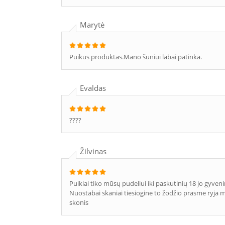
Marytė
Puikus produktas.Mano šuniui labai patinka.
Evaldas
????
Žilvinas
Puikiai tiko mūsų pudeliui iki paskutinių 18 jo gyveni
Nuostabai skaniai tiesiogine to žodžio prasme ryja mū
skonis