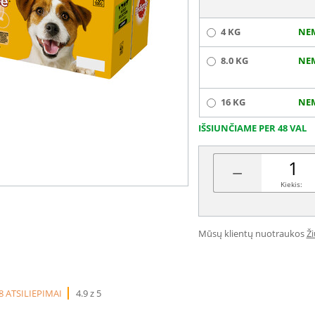
4 KG
NE
8.0 KG
NE
16 KG
NE
IŠSIUNČIAME PER 48 VAL
−
Kiekis:
Mūsų klientų nuotraukos
Ž
8 ATSILIEPIMAI
4.9 z 5