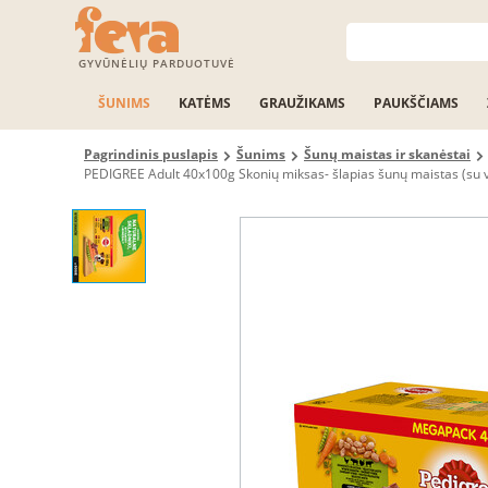
GYVŪNĖLIŲ PARDUOTUVĖ
ŠUNIMS
KATĖMS
GRAUŽIKAMS
PAUKŠČIAMS
Pagrindinis puslapis
Šunims
Šunų maistas ir skanėstai
PEDIGREE Adult 40x100g Skonių miksas- šlapias šunų maistas (su viš