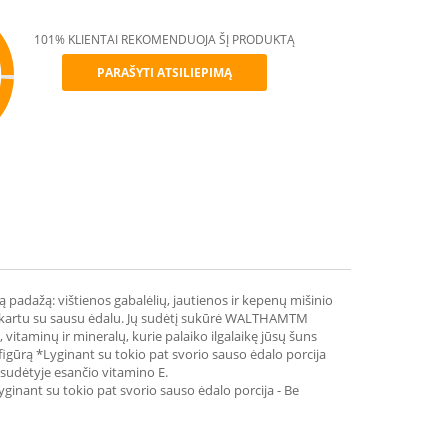
101% KLIENTAI REKOMENDUOJA ŠĮ PRODUKTĄ
PARAŠYTI ATSILIEPIMĄ
mmend
 padažą: vištienos gabalėlių, jautienos ir kepenų mišinio
rba kartu su sausu ėdalu. Jų sudėtį sukūrė WALTHAMTM
 vitaminų ir mineralų, kurie palaiko ilgalaikę jūsų šuns
 figūrą *Lyginant su tokio pat svorio sauso ėdalo porcija
 sudėtyje esančio vitamino E.
Lyginant su tokio pat svorio sauso ėdalo porcija - Be