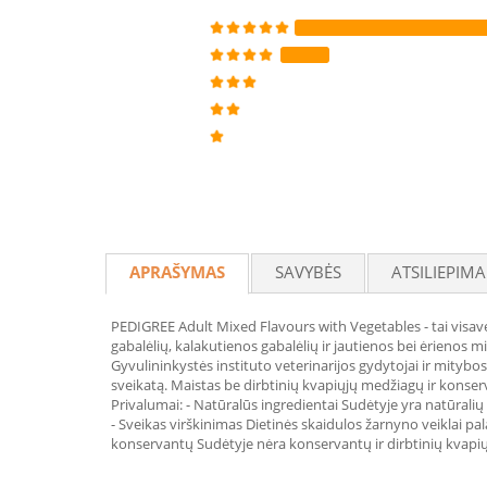
APRAŠYMAS
SAVYBĖS
ATSILIEPIMA
PEDIGREE Adult Mixed Flavours with Vegetables - tai visave
gabalėlių, kalakutienos gabalėlių ir jautienos bei ėrienos
Gyvulininkystės instituto veterinarijos gydytojai ir mitybos
sveikatą. Maistas be dirbtinių kvapiųjų medžiagų ir konserv
Privalumai: - Natūralūs ingredientai Sudėtyje yra natūrali
- Sveikas virškinimas Dietinės skaidulos žarnyno veiklai pal
konservantų Sudėtyje nėra konservantų ir dirbtinių kvapi