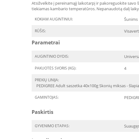
Atsižvelkite į pereinamąjį laikotarpį ir pakoreguokite savo 
tiekiamas kambario temperatūros. Nepanaudotą dalį laikyki
KOKIAM AUGINTINIUI:
Šunims
RŪŠIS:
Visavert
Parametrai
AUGINTINIO DYDIS:
Univers
PAKUOTĖS SVORIS (KG):
4
PREKIŲ LINIJA:
PEDIGREE Adult saszetka 40x100g Skonių miksas - šlapias 
GAMINTOJAS:
PEDIGR
Paskirtis
GYVENIMO ETAPAS:
Suaugę