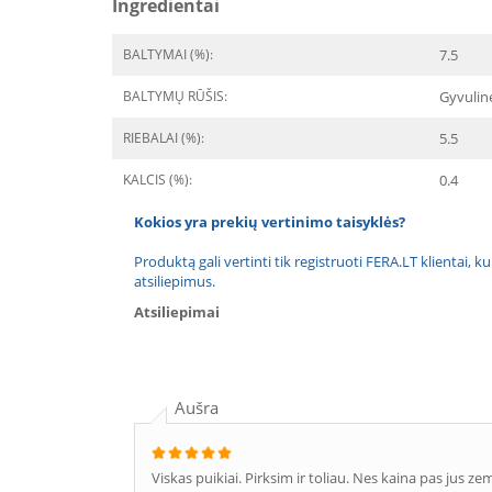
Ingredientai
BALTYMAI (%):
7.5
BALTYMŲ RŪŠIS:
Gyvulin
RIEBALAI (%):
5.5
KALCIS (%):
0.4
Kokios yra prekių vertinimo taisyklės?
Produktą gali vertinti tik registruoti FERA.LT klientai, k
atsiliepimus.
Atsiliepimai
Aušra
Viskas puikiai. Pirksim ir toliau. Nes kaina pas jus ze