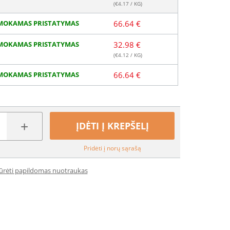
(€
4.17
/ KG)
MOKAMAS PRISTATYMAS
66.64 €
MOKAMAS PRISTATYMAS
32.98 €
(€
4.12
/ KG)
MOKAMAS PRISTATYMAS
66.64 €
+
ĮDĖTI Į KREPŠELĮ
Pridėti į norų sąrašą
iūrėti papildomas nuotraukas