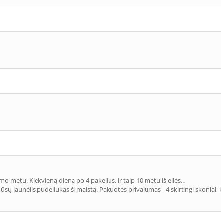
mo metų. Kiekvieną dieną po 4 pakelius, ir taip 10 metų iš eilės...
sų jaunėlis pudeliukas šį maistą. Pakuotės privalumas - 4 skirtingi skoniai, 