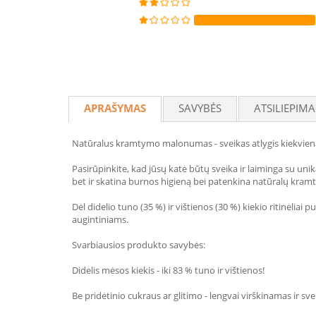
APRAŠYMAS
SAVYBĖS
ATSILIEPIMA
Natūralus kramtymo malonumas - sveikas atlygis kiekvien
Pasirūpinkite, kad jūsų katė būtų sveika ir laiminga su uni
bet ir skatina burnos higieną bei patenkina natūralų kram
Dėl didelio tuno (35 %) ir vištienos (30 %) kiekio ritinėliai
augintiniams.
Svarbiausios produkto savybės:
Didelis mėsos kiekis - iki 83 % tuno ir vištienos!
Be pridėtinio cukraus ar glitimo - lengvai virškinamas ir sv