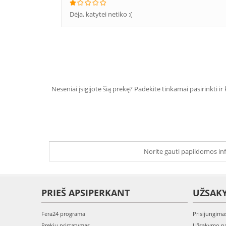
Dėja, katytei netiko :(
Neseniai įsigijote šią prekę? Padėkite tinkamai pasirinkti ir
Norite gauti papildomos inf
PRIEŠ APSIPERKANT
UŽSAK
Fera24 programa
Prisijungima
Prekių pristatymas
Užsakymo pa