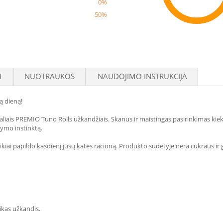
0%
50%
Reco
I
NUOTRAUKOS
NAUDOJIMO INSTRUKCIJA
ą dieną!
kaliais PREMIO Tuno Rolls užkandžiais. Skanus ir maistingas pasirinkimas kie
tymo instinktą.
 puikiai papildo kasdienį jūsų katės racioną. Produkto sudėtyje nėra cukraus ir 
eikas užkandis.