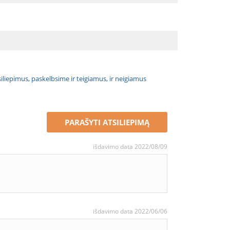
atsiliepimus, paskelbsime ir teigiamus, ir neigiamus
PARAŠYTI ATSILIEPIMĄ
išdavimo data 2022/08/09
išdavimo data 2022/06/06