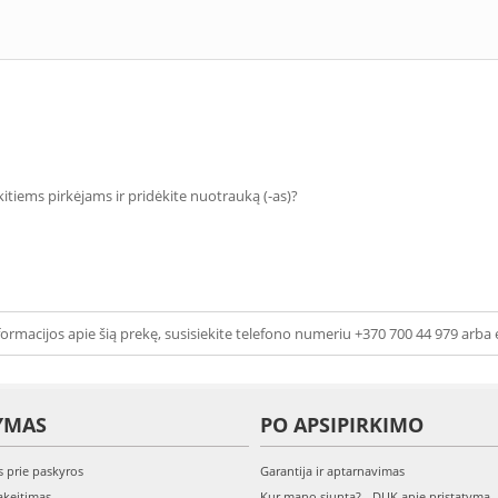
 kitiems pirkėjams ir pridėkite nuotrauką (-as)?
ormacijos apie šią prekę, susisiekite telefono numeriu +370 700 44 979 arba 
YMAS
PO APSIPIRKIMO
s prie paskyros
Garantija ir aptarnavimas
keitimas
Kur mano siunta? - DUK apie pristatymą