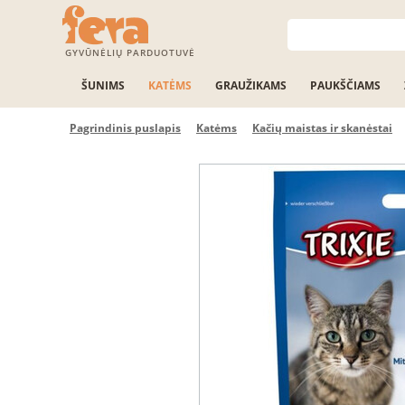
GYVŪNĖLIŲ PARDUOTUVĖ
ŠUNIMS
KATĖMS
GRAUŽIKAMS
PAUKŠČIAMS
Pagrindinis puslapis
Katėms
Kačių maistas ir skanėstai