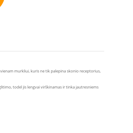
mmend
kvienam murkliui, kuris ne tik palepina skonio receptorius,
glitimo, todėl jis lengvai virškinamas ir tinka jautresniems