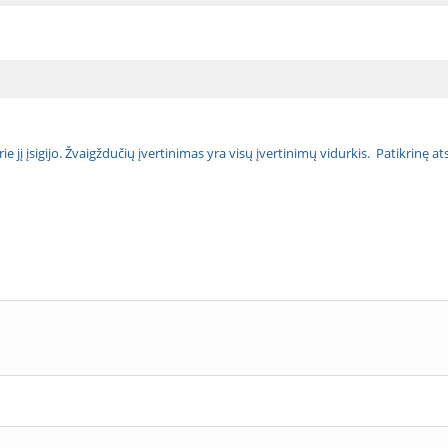
urie jį įsigijo. Žvaigždučių įvertinimas yra visų įvertinimų vidurkis. Patikrinę 