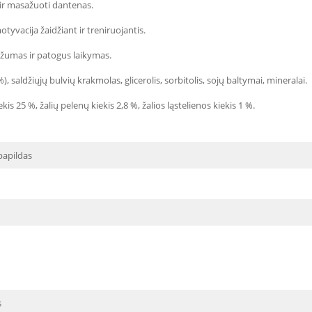
 ir masažuoti dantenas.
otyvacija žaidžiant ir treniruojantis.
ežumas ir patogus laikymas.
%), saldžiųjų bulvių krakmolas, glicerolis, sorbitolis, sojų baltymai, mineralai.
is 25 %, žalių pelenų kiekis 2,8 %, žalios ląstelienos kiekis 1 %.
papildas
s