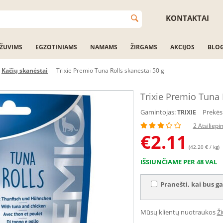
KONTAKTAI
ŽUVIMS
EGZOTINIAMS
NAMAMS
ŽIRGAMS
AKCIJOS
BLO
Kačių skanėstai
Trixie Premio Tuna Rolls skanėstai 50 g
Trixie Premio Tuna 
Gamintojas:
Prekės
TRIXIE
2 Atsiliepi
€
2.11
(42.20 € / kg)
IŠSIUNČIAME PER 48 VAL
Pranešti, kai bus ga
Mūsų klientų nuotraukos
Ž