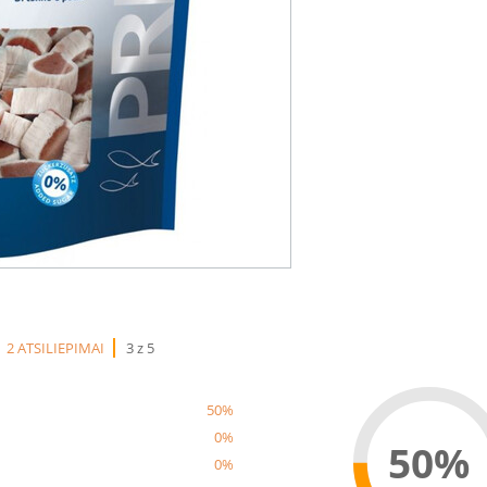
2 ATSILIEPIMAI
3 z 5
50%
0%
50%
0%