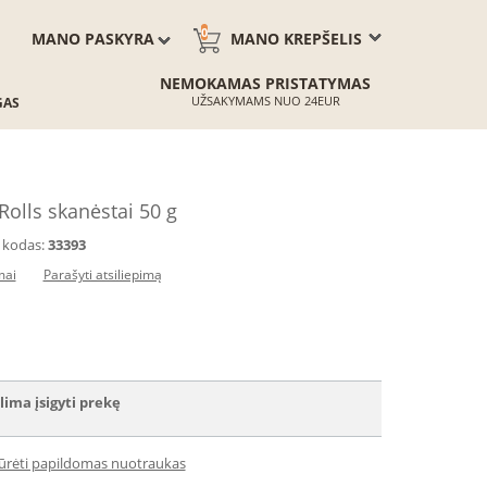
0
MANO PASKYRA
MANO KREPŠELIS
NEMOKAMAS PRISTATYMAS
UŽSAKYMAMS NUO 24EUR
GAS
Rolls skanėstai 50 g
 kodas:
33393
mai
Parašyti atsiliepimą
lima įsigyti prekę
iūrėti papildomas nuotraukas