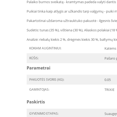
Palaiko burnos sveikatą - kramtymas padeda valyti dantis
Puikiai tinka kaip atlygis ar užkandis tarp valgymų - puiki m
Pakartotinai uždaroma užtrauktuko pakuotė - ilgesnis švi
Sudėtis: tunas (35 %), vištiena (30 %), Aliaskos polakiai (18 
Analizė: riebalų kiekis 2 %, drėgmės kiekis 30 %, baltymų kiek
KOKIAM AUGINTINIUI:
Katėms
RŪŠIS:
Pašaro 
Parametrai
PAKUOTĖS SVORIS (KG):
0.05
GAMINTOJAS:
TRIXIE
Paskirtis
GYVENIMO ETAPAS:
Suaugę