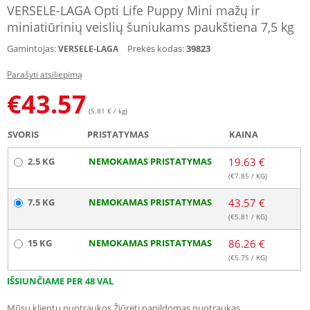
VERSELE-LAGA Opti Life Puppy Mini mažų ir
miniatiūrinių veislių šuniukams paukštiena 7,5 kg
Gamintojas:
Prekės kodas:
39823
VERSELE-LAGA
Parašyti atsiliepimą
€
43.57
(5.81 € / kg)
SVORIS
PRISTATYMAS
KAINA
2.5 KG
NEMOKAMAS PRISTATYMAS
19.63 €
(€
7.85
/ KG)
7.5 KG
NEMOKAMAS PRISTATYMAS
43.57 €
(€
5.81
/ KG)
15 KG
NEMOKAMAS PRISTATYMAS
86.26 €
(€
5.75
/ KG)
IŠSIUNČIAME PER 48 VAL
Mūsų klientų nuotraukos
Žiūrėti papildomas nuotraukas