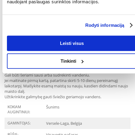
naudojant paslaugas surinktos informacijos.
Tinkamo naudojimo instrukcija:
Svoris / amžius 1-3mc 3-5mc 5-8mc 8-10mc
Rodyti informaciją
2 kg 50 g 60 g 50 g suaugusiųjų mini
4 kg 80 g 100 g 90 g suaugusiųjų mini
6 kg 100 g 120 g 110 g
Leisti visus
8 kg 120 g 140 g 130 g 130 g 130 g
10 kg 150 g 185 g 190 g 175 g
Tinkinti
Atsižvelgdami į šuns būklę, aktyvumą ir sveikatą, pritaikykite porcijas
pagal savo šuns poreikius. Padalykite dienos porciją į kelis valgymus.
Gali būti šeriami sausi arba sudrėkinti vandeniu.
Jei maitinate pirmą kartą, patartina skirti 5-10 dienų pereinamąjį
laikotarpį. Maišykite esamą maistą su nauju, kasdien didindami naujo
maisto dalį.
Užtikrinkite galimybę gauti šviežio geriamojo vandens.
KOKIAM
Šunims
AUGINTINIUI:
GAMINTOJAS:
Versele-Laga, Belgija
RŪŠIS:
Visavertis pašaras