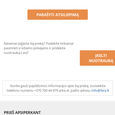
PARAŠYTI ATSILIEPIMĄ
Neseniai įsigijote šią prekę? Padėkite tinkamai
pasirinkti ir kitiems pirkėjams ir pridėkite
nuotrauką (-as)?
ĮKELTI
NUOTRAUKĄ
Norite gauti papildomos informacijos apie šią prekę, susisiekite
telefono numeriu +370 700 44 979 arba el. pašto adresu
info@fera.lt
PRIEŠ APSIPERKANT