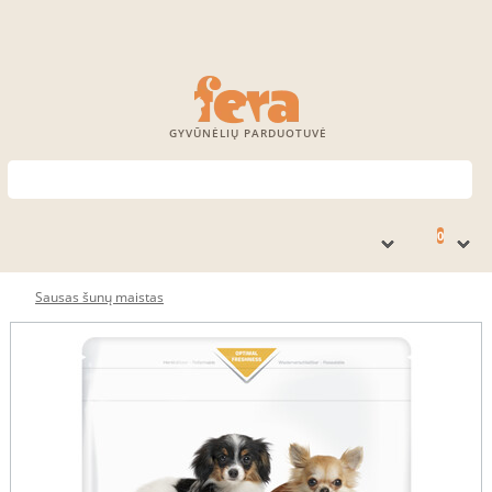
GYVŪNĖLIŲ PARDUOTUVĖ
0
Sausas šunų maistas