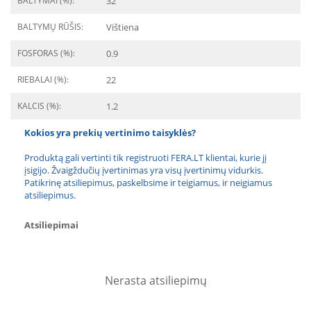
BALTYMAI (%):
32
BALTYMŲ RŪŠIS:
Vištiena
FOSFORAS (%):
0.9
RIEBALAI (%):
22
KALCIS (%):
1.2
Kokios yra prekių vertinimo taisyklės?
Produktą gali vertinti tik registruoti FERA.LT klientai, kurie jį
įsigijo. Žvaigždučių įvertinimas yra visų įvertinimų vidurkis.
Patikrinę atsiliepimus, paskelbsime ir teigiamus, ir neigiamus
atsiliepimus.
Atsiliepimai
Nerasta atsiliepimų