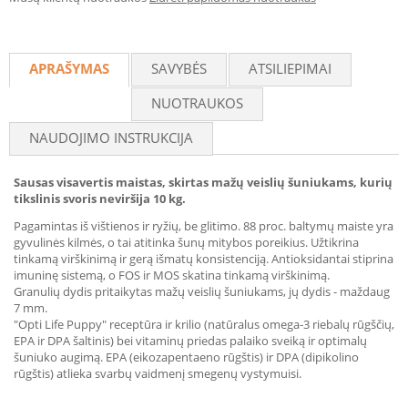
APRAŠYMAS
SAVYBĖS
ATSILIEPIMAI
NUOTRAUKOS
NAUDOJIMO INSTRUKCIJA
Sausas visavertis maistas, skirtas mažų veislių šuniukams, kurių
tikslinis svoris neviršija 10 kg.
Pagamintas iš vištienos ir ryžių, be glitimo. 88 proc. baltymų maiste yra
gyvulinės kilmės, o tai atitinka šunų mitybos poreikius. Užtikrina
tinkamą virškinimą ir gerą išmatų konsistenciją. Antioksidantai stiprina
imuninę sistemą, o FOS ir MOS skatina tinkamą virškinimą.
Granulių dydis pritaikytas mažų veislių šuniukams, jų dydis - maždaug
7 mm.
"Opti Life Puppy" receptūra ir krilio (natūralus omega-3 riebalų rūgščių,
EPA ir DPA šaltinis) bei vitaminų priedas palaiko sveiką ir optimalų
šuniuko augimą. EPA (eikozapentaeno rūgštis) ir DPA (dipikolino
rūgštis) atlieka svarbų vaidmenį smegenų vystymuisi.