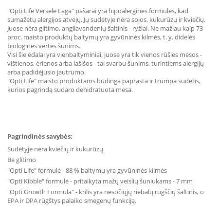
"Opti Life Versele Laga" pašarai yra hipoalerginės formulės, kad
sumažėtų alergijos atvejų. Jų sudėtyje nėra sojos, kukurūzų ir kviečių.
Juose nėra glitimo, angliavandenių šaltinis - ryžiai. Ne mažiau kaip 73
proc. maisto produktų baltymų yra gyvūninės kilmės, t. y. didelės
biologinės vertės šunims.
Visi šie ėdalai yra vienbaltyminiai, juose yra tik vienos rūšies mėsos -
vištienos, ėrienos arba lašišos - tai svarbu šunims, turintiems alergijų
arba padidėjusio jautrumo.
"Opti Life" maisto produktams būdinga paprasta ir trumpa sudėtis,
kurios pagrindą sudaro dehidratuota mėsa.
Pagrindinės savybės:
Sudėtyje nėra kviečių ir kukurūzų
Be glitimo
"Opti Life" formulė - 88 % baltymų yra gyvūninės kilmės
"Opti Kibble" formulė - pritaikyta mažų veislių šuniukams - 7 mm
"Opti Growth Formula" - krilis yra nesočiųjų riebalų rūgščių šaltinis, o
EPA ir DPA rūgštys palaiko smegenų funkciją.