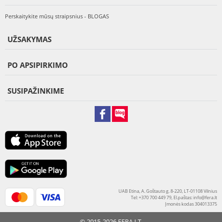
Perskaitykite mūsų straipsnius - BLOGAS
UŽSAKYMAS
PO APSIPIRKIMO
SUSIPAŽINKIME
UAB Etina, A. Goštauto g. 8-220, LT-01108 Vilnius
Tel: +370 700 449 79, El.paštas:
info@fera.lt
Įmonės kodas 304013375
© 2015-2026 FERA.LT.