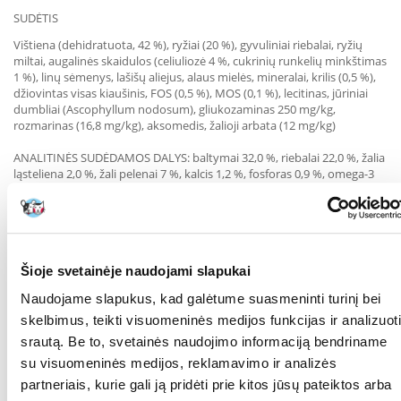
SUDĖTIS
Vištiena (dehidratuota, 42 %), ryžiai (20 %), gyvuliniai riebalai, ryžių
miltai, augalinės skaidulos (celiuliozė 4 %, cukrinių runkelių minkštimas
1 %), linų sėmenys, lašišų aliejus, alaus mielės, mineralai, krilis (0,5 %),
džiovintas visas kiaušinis, FOS (0,5 %), MOS (0,1 %), lecitinas, jūriniai
dumbliai (Ascophyllum nodosum), gliukozaminas 250 mg/kg,
rozmarinas (16,8 mg/kg), aksomedis, žalioji arbata (12 mg/kg)
ANALITINĖS SUDĖDAMOS DALYS: baltymai 32,0 %, riebalai 22,0 %, žalia
ląsteliena 2,0 %, žali pelenai 7 %, kalcis 1,2 %, fosforas 0,9 %, omega-3
riebalų rūgštys 1,1 % (EPA 0,1 %, DHA 0,1 %)
PRIEDAI vitaminas A 26400 TV, vitaminas D3 1440 TV, vitaminas E 600
mg, vitaminas C 240 mg, β-karotinas 1,2 mg, taurinas 500 mg, 3b103
(geležis) 90 mg, 3b202 (jodas) 3,5 mg, 3b405 (varis) 12 mg, 3b503
(manganas) 60 mg, 3b605 (cinkas) 120 mg, 3b607 (cinkas) 30 mg, 3b801
Šioje svetainėje naudojami slapukai
(selenas) 0,24 mg, 3b8.12 (selenas) 0,12 mg TECHNINIAI PRIEDAI
Naudojame slapukus, kad galėtume suasmeninti turinį bei
antioksidantai: tokoferoliai 24 mg/kg nuosėdinės kilmės klinoptilitas
10 g/kg "
skelbimus, teikti visuomeninės medijos funkcijas ir analizuoti
srautą. Be to, svetainės naudojimo informaciją bendriname
su visuomeninės medijos, reklamavimo ir analizės
partneriais, kurie gali ją pridėti prie kitos jūsų pateiktos arba