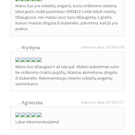
Mano šuo yra vokiečių aviganis, kurio virškinimo sistema
labai jautri, todėl pasirinkau VERSELE-LAGA Adult maistą.
Džiaugiuosi, nes matau savo šuns džiaugsmą, o greitis,
kuriuo maistas dingsta iš dubenėlio, patvirtina, kad jis yra
puikus.
Krystyna
išdavimo data 2019/05/08
Mano šuo džiaugiasi ir aš taip pat. Maisto pakeitimas vyko
be virškinimo trakto pojūčių. Maistas akimirksniu dingsta
iš dubenėlio. Rekomenduoju visiems vokiečių aviganių
savininkams.
Agnieszka
išdavimo data 2019/01/21
Labai rekomenduojama!