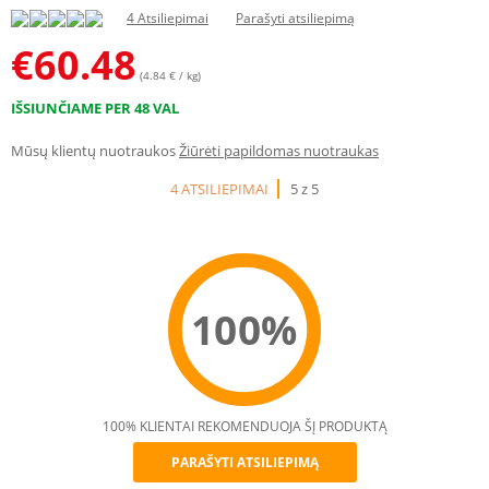
4 Atsiliepimai
Parašyti atsiliepimą
€
60.48
(4.84 € / kg)
IŠSIUNČIAME PER 48 VAL
Mūsų klientų nuotraukos
Žiūrėti papildomas nuotraukas
4 ATSILIEPIMAI
5 z 5
100%
100% KLIENTAI REKOMENDUOJA ŠĮ PRODUKTĄ
PARAŠYTI ATSILIEPIMĄ