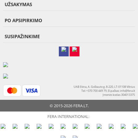
UŽSAKYMAS
PO APSIPIRKIMO
SUSIPAŽINKIME
UAB Etina, A. Goštauto g. 8-220, LT-01108 Vilnius
Tel: +370 700 449 79, El.paštas:
info@fera.lt
Įmonės kodas 304013375
© 2015-2026 FERA.LT.
FERA INTERNATIONAL: