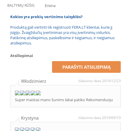
BALTYMŲ RŪŠIS:
Ėriena
Kokios yra prekių vertinimo taisyklės?
Produktą gali vertinti tik registruoti FERA.LT klientai, kurie jį
įsigijo. Žvaigždučių įvertinimas yra visų įvertinimų vidurkis.
Patikrinę atsiliepimus, paskelbsime ir teigiamus, ir neigiamus
atsiliepimus.
Atsiliepimai
PARAŠYTI ATSILIEPIMĄ
Włodzimierz
išdavimo data 2019/12/23
Super maistas mano šunims labai patiko Rekomenduoju
Krystyna
išdavimo data 2019/09/19