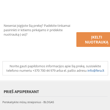
Neseniai įsigijote šią prekę? Padėkite tinkamai
pasirinkti ir kitiems pirkėjams ir pridėkite
nuotrauką (-as)?
ĮKELTI
NUOTRAUKĄ
Norite gauti papildomos informacijos apie šią prekę, susisiekite
telefono numeriu +370 700 44 979 arba el. pašto adresu
info@fera.lt
PRIEŠ APSIPERKANT
Perskaitykite mūsų straipsnius - BLOGAS