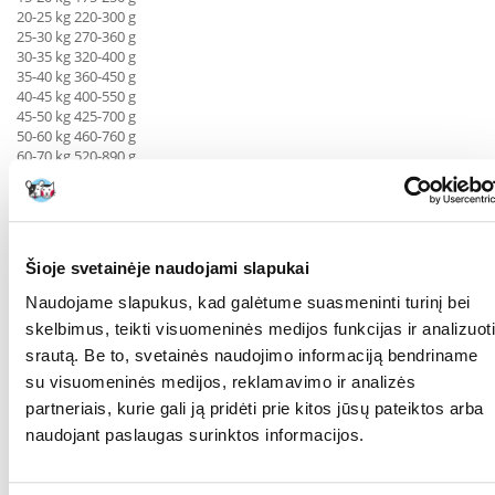
20-25 kg 220-300 g
25-30 kg 270-360 g
30-35 kg 320-400 g
35-40 kg 360-450 g
40-45 kg 400-550 g
45-50 kg 425-700 g
50-60 kg 460-760 g
60-70 kg 520-890 g
70-80 kg 580-990 g
80-90 kg 640-1080 g
Porcijos turėtų būti pritaikytos jūsų šuniui, atsižvelgiant į jo būklę,
aktyvumą ir sveikatą. Padalykite dienos porciją į kelis valgymus. Pašarą
Šioje svetainėje naudojami slapukai
galima šerti sausu arba sudrėkintu vandeniu.
Jei maitinate pirmą kartą, patartina skirti 5-10 dienų pereinamąjį
Naudojame slapukus, kad galėtume suasmeninti turinį bei
laikotarpį. Maišykite senąjį maistą su naujuoju, kasdien didindami
skelbimus, teikti visuomeninės medijos funkcijas ir analizuoti
naujojo maisto dalį.
Užtikrinkite galimybę gauti šviežio geriamojo vandens.
srautą. Be to, svetainės naudojimo informaciją bendriname
su visuomeninės medijos, reklamavimo ir analizės
KOKIAM
Šunims
partneriais, kurie gali ją pridėti prie kitos jūsų pateiktos arba
AUGINTINIUI:
naudojant paslaugas surinktos informacijos.
GAMINTOJAS:
Versele-Laga, Belgija
RŪŠIS:
Visavertis pašaras