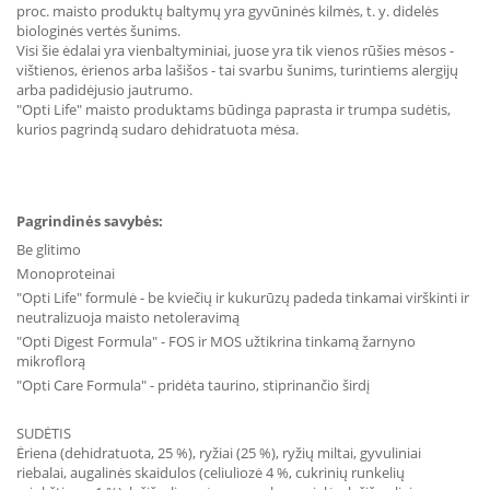
proc. maisto produktų baltymų yra gyvūninės kilmės, t. y. didelės
biologinės vertės šunims.
Visi šie ėdalai yra vienbaltyminiai, juose yra tik vienos rūšies mėsos -
vištienos, ėrienos arba lašišos - tai svarbu šunims, turintiems alergijų
arba padidėjusio jautrumo.
"Opti Life" maisto produktams būdinga paprasta ir trumpa sudėtis,
kurios pagrindą sudaro dehidratuota mėsa.
Pagrindinės savybės:
Be glitimo
Monoproteinai
"Opti Life" formulė - be kviečių ir kukurūzų padeda tinkamai virškinti ir
neutralizuoja maisto netoleravimą
"Opti Digest Formula" - FOS ir MOS užtikrina tinkamą žarnyno
mikroflorą
"Opti Care Formula" - pridėta taurino, stiprinančio širdį
SUDĖTIS
Ėriena (dehidratuota, 25 %), ryžiai (25 %), ryžių miltai, gyvuliniai
riebalai, augalinės skaidulos (celiuliozė 4 %, cukrinių runkelių