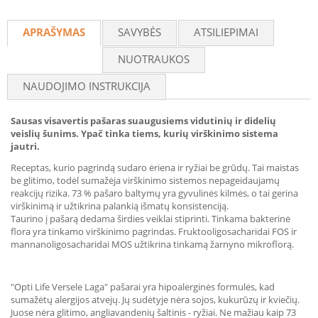
Recommend
APRAŠYMAS
SAVYBĖS
ATSILIEPIMAI
NUOTRAUKOS
NAUDOJIMO INSTRUKCIJA
Sausas visavertis pašaras suaugusiems vidutinių ir didelių
veislių šunims. Ypač tinka tiems, kurių virškinimo sistema
jautri.
Receptas, kurio pagrindą sudaro ėriena ir ryžiai be grūdų. Tai maistas
be glitimo, todėl sumažėja virškinimo sistemos nepageidaujamų
reakcijų rizika. 73 % pašaro baltymų yra gyvulinės kilmės, o tai gerina
virškinimą ir užtikrina palankią išmatų konsistenciją.
Taurino į pašarą dedama širdies veiklai stiprinti. Tinkama bakterinė
flora yra tinkamo virškinimo pagrindas. Fruktooligosacharidai FOS ir
mannanoligosacharidai MOS užtikrina tinkamą žarnyno mikroflorą.
"Opti Life Versele Laga" pašarai yra hipoalerginės formulės, kad
sumažėtų alergijos atvejų. Jų sudėtyje nėra sojos, kukurūzų ir kviečių.
Juose nėra glitimo, angliavandenių šaltinis - ryžiai. Ne mažiau kaip 73