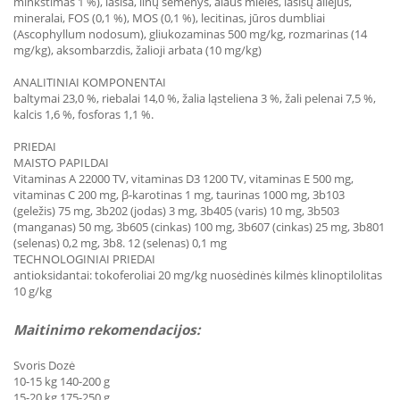
minkštimas 1 %), lašiša, linų sėmenys, alaus mielės, lašišų aliejus,
mineralai, FOS (0,1 %), MOS (0,1 %), lecitinas, jūros dumbliai
(Ascophyllum nodosum), gliukozaminas 500 mg/kg, rozmarinas (14
mg/kg), aksombarzdis, žalioji arbata (10 mg/kg)
ANALITINIAI KOMPONENTAI
baltymai 23,0 %, riebalai 14,0 %, žalia ląsteliena 3 %, žali pelenai 7,5 %,
kalcis 1,6 %, fosforas 1,1 %.
PRIEDAI
MAISTO PAPILDAI
Vitaminas A 22000 TV, vitaminas D3 1200 TV, vitaminas E 500 mg,
vitaminas C 200 mg, β-karotinas 1 mg, taurinas 1000 mg, 3b103
(geležis) 75 mg, 3b202 (jodas) 3 mg, 3b405 (varis) 10 mg, 3b503
(manganas) 50 mg, 3b605 (cinkas) 100 mg, 3b607 (cinkas) 25 mg, 3b801
(selenas) 0,2 mg, 3b8. 12 (selenas) 0,1 mg
TECHNOLOGINIAI PRIEDAI
antioksidantai: tokoferoliai 20 mg/kg nuosėdinės kilmės klinoptilolitas
10 g/kg
Maitinimo rekomendacijos:
Svoris Dozė
10-15 kg 140-200 g
15-20 kg 175-250 g