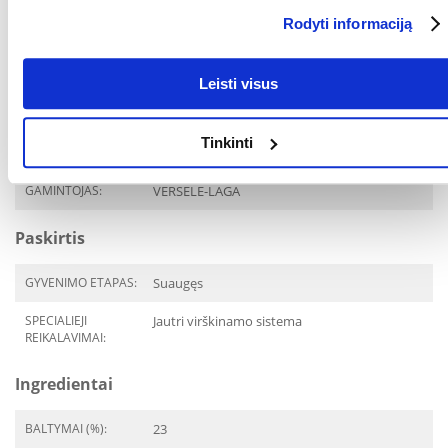
Rodyti informaciją
Parametrai
AUGINTINIO DYDIS:
Vidutinio dydžio ir didelės
Leisti visus
veislės
PAKUOTĖS SVORIS
12.5
Tinkinti
(KG):
GAMINTOJAS:
VERSELE-LAGA
Paskirtis
GYVENIMO ETAPAS:
Suaugęs
SPECIALIEJI
Jautri virškinamo sistema
REIKALAVIMAI:
Ingredientai
BALTYMAI (%):
23