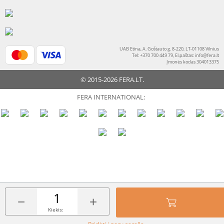
UAB Etina, A. Goštauto g. 8-220, LT-01108 Vilnius
Tel: +370 700 449 79, El.paštas:
info@fera.lt
Įmonės kodas 304013375
© 2015-2026 FERA.LT.
FERA INTERNATIONAL:
−
+
Kiekis: