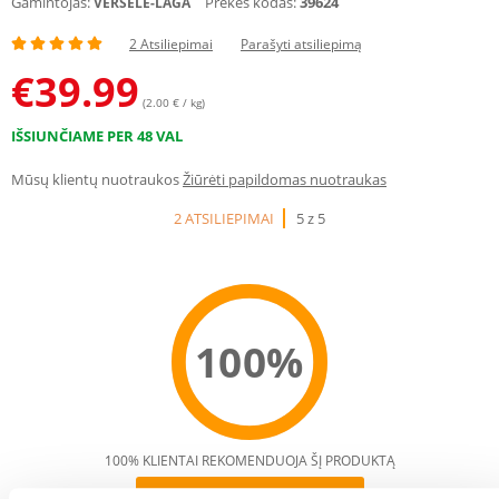
Gamintojas:
Prekės kodas:
39624
VERSELE-LAGA
2 Atsiliepimai
Parašyti atsiliepimą
€
39.99
(2.00 € / kg)
IŠSIUNČIAME PER 48 VAL
Mūsų klientų nuotraukos
Žiūrėti papildomas nuotraukas
2 ATSILIEPIMAI
5 z 5
100%
100% KLIENTAI REKOMENDUOJA ŠĮ PRODUKTĄ
PARAŠYTI ATSILIEPIMĄ