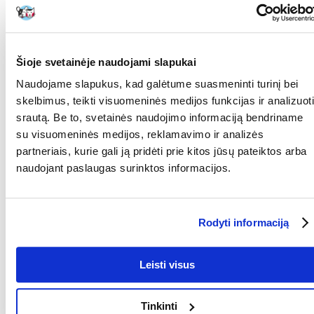
Recommend
SAVYBĖS
ATSILIEPIMAI
NUOTRAUKOS
Šioje svetainėje naudojami slapukai
Parametrai
Naudojame slapukus, kad galėtume suasmeninti turinį bei
skelbimus, teikti visuomeninės medijos funkcijas ir analizuoti
PAKUOTĖS SVORIS
20
srautą. Be to, svetainės naudojimo informaciją bendriname
(KG):
su visuomeninės medijos, reklamavimo ir analizės
partneriais, kurie gali ją pridėti prie kitos jūsų pateiktos arba
GAMINTOJAS:
VERSELE-LAGA
naudojant paslaugas surinktos informacijos.
Kokios yra prekių vertinimo taisyklės?
Produktą gali vertinti tik registruoti FERA.LT klientai, kurie jį
įsigijo. Žvaigždučių įvertinimas yra visų įvertinimų vidurkis.
Rodyti informaciją
Patikrinę atsiliepimus, paskelbsime ir teigiamus, ir neigiamus
atsiliepimus.
Leisti visus
Atsiliepimai
PARAŠYTI ATSILIEPIMĄ
Tinkinti