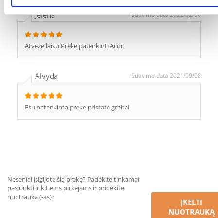
Jelena
išdavimo data 2022/02/06
Atveze laiku.Preke patenkinti.Aciu!
Alvyda
išdavimo data 2021/09/08
Esu patenkinta,preke pristate greitai
Neseniai įsigijote šią prekę? Padėkite tinkamai
pasirinkti ir kitiems pirkėjams ir pridėkite
nuotrauką (-as)?
ĮKELTI
NUOTRAUKĄ