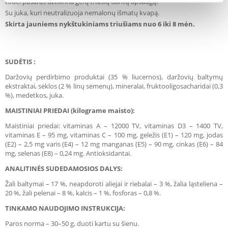
todėl pašaras užtikrina gerą triušių dantų apsaugą.
Su juka, kuri neutralizuoja nemalonų išmatų kvapą.
Skirta jauniems nykštukiniams triušiams nuo 6 iki 8 mėn.
SUDĖTIS :
Daržovių perdirbimo produktai (35 % liucernos), daržovių baltymų
ekstraktai, sėklos (2 % linų sėmenų), mineralai, fruktooligosacharidai (0,3
%), medetkos, juka.
MAISTINIAI PRIEDAI
(kilograme maisto):
Maistiniai priedai: vitaminas A – 12000 TV, vitaminas D3 – 1400 TV,
vitaminas E – 95 mg, vitaminas C – 100 mg, geležis (E1) – 120 mg, jodas
(E2) – 2,5 mg varis (E4) – 12 mg manganas (E5) – 90 mg, cinkas (E6) – 84
mg, selenas (E8) – 0,24 mg. Antioksidantai.
ANALITINĖS SUDEDAMOSIOS DALYS:
Žali baltymai – 17 %, neapdoroti aliejai ir riebalai – 3 %, žalia ląsteliena –
20 %, žali pelenai – 8 %, kalcis – 1 %, fosforas – 0,8 %.
TINKAMO NAUDOJIMO INSTRUKCIJA:
Paros norma – 30–50 g, duoti kartu su šienu.