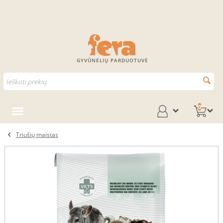
GYVŪNĖLIŲ PARDUOTUVĖ
0
Triušių maistas