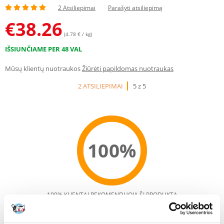
2 Atsiliepimai
Parašyti atsiliepimą
€
38.26
(4.78 € / kg)
IŠSIUNČIAME PER 48 VAL
Mūsų klientų nuotraukos
Žiūrėti papildomas nuotraukas
2 ATSILIEPIMAI
5 z 5
100%
100% KLIENTAI REKOMENDUOJA ŠĮ PRODUKTĄ
PARAŠYTI ATSILIEPIMĄ