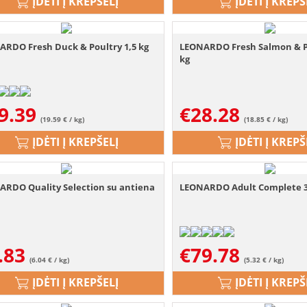
ĮDĖTI Į KREPŠELĮ
ĮDĖTI Į KREPŠ
ARDO Fresh Duck & Poultry 1,5 kg
LEONARDO Fresh Salmon & Po
kg
9.39
€
28.28
(19.59 € / kg)
(18.85 € / kg)
ĮDĖTI Į KREPŠELĮ
ĮDĖTI Į KREPŠ
ARDO Quality Selection su antiena
LEONARDO Adult Complete 32
.83
€
79.78
(6.04 € / kg)
(5.32 € / kg)
ĮDĖTI Į KREPŠELĮ
ĮDĖTI Į KREPŠ