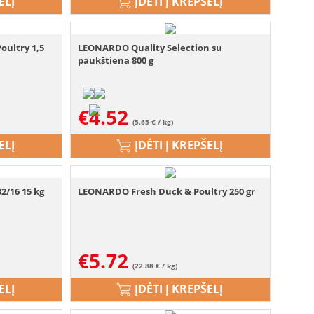
ELĮ
ĮDĖTI Į KREPŠELĮ
ultry 1,5
LEONARDO Quality Selection su
paukštiena 800 g
€
4.52
(5.65 € / kg)
ELĮ
ĮDĖTI Į KREPŠELĮ
/16 15 kg
LEONARDO Fresh Duck & Poultry 250 gr
€
5.72
(22.88 € / kg)
ELĮ
ĮDĖTI Į KREPŠELĮ