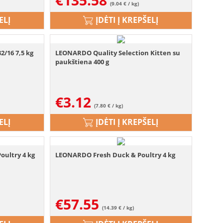
€
135.58
(9.04 € / kg)
ELĮ
ĮDĖTI Į KREPŠELĮ
/16 7,5 kg
LEONARDO Quality Selection Kitten su
paukštiena 400 g
€
3.12
(7.80 € / kg)
ELĮ
ĮDĖTI Į KREPŠELĮ
ultry 4 kg
LEONARDO Fresh Duck & Poultry 4 kg
€
57.55
(14.39 € / kg)