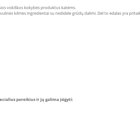
ausios vokiškos kokybės produktus katėms.
linės kilmės ingredientai su nedidele grūdų dalimi. Dėl to ėdalas yra pritai
ialius poreikius ir jų galima įsigyti: