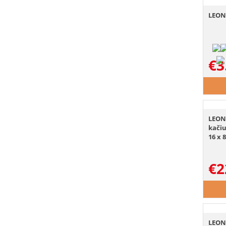
LEONA
€
3
LEON
kačiu
16 x 8
€
2
LEON