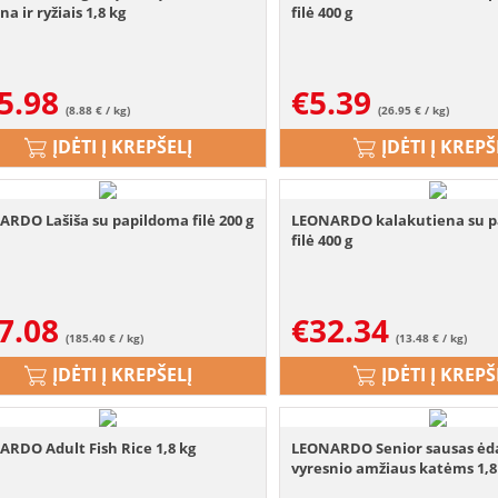
na ir ryžiais 1,8 kg
filė 400 g
5.98
€
5.39
(8.88 € / kg)
(26.95 € / kg)
ĮDĖTI Į KREPŠELĮ
ĮDĖTI Į KREPŠ
RDO Lašiša su papildoma filė 200 g
LEONARDO kalakutiena su 
filė 400 g
7.08
€
32.34
(185.40 € / kg)
(13.48 € / kg)
ĮDĖTI Į KREPŠELĮ
ĮDĖTI Į KREPŠ
RDO Adult Fish Rice 1,8 kg
LEONARDO Senior sausas ėd
vyresnio amžiaus katėms 1,8