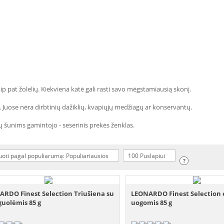
taip pat žolelių. Kiekviena katė gali rasti savo mėgstamiausią skonį.
Juose nėra dirbtinių dažiklių, kvapiųjų medžiagų ar konservantų.
 šunims gamintojo - seserinis prekės ženklas.
uoti pagal populiarumą: Populiariausios
100 Puslapiui
?
RDO Finest Selection Triušiena su
LEONARDO Finest Selection 
uolėmis 85 g
uogomis 85 g