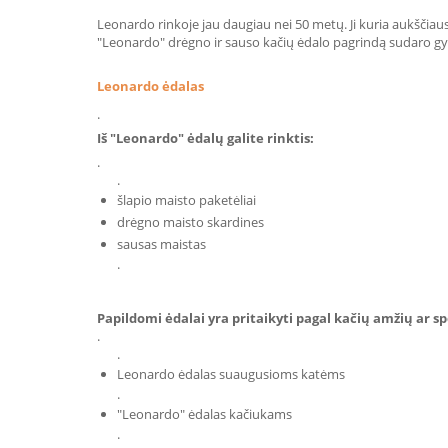
Leonardo rinkoje jau daugiau nei 50 metų. Ji kuria aukšči
"Leonardo" drėgno ir sauso kačių ėdalo pagrindą sudaro gyvu
Leonardo ėdalas
.
Iš "Leonardo" ėdalų galite rinktis:
.
.
šlapio maisto paketėliai
drėgno maisto skardines
sausas maistas
.
Papildomi ėdalai yra pritaikyti pagal kačių amžių ar spec
.
.
Leonardo ėdalas suaugusioms katėms
.
"Leonardo" ėdalas kačiukams
.