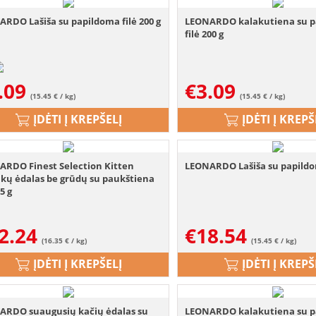
RDO Lašiša su papildoma filė 200 g
LEONARDO kalakutiena su 
filė 200 g
.09
€
3.09
(15.45 € / kg)
(15.45 € / kg)
ĮDĖTI Į KREPŠELĮ
ĮDĖTI Į KREPŠ
ARDO Finest Selection Kitten
LEONARDO Lašiša su papildom
kų ėdalas be grūdų su paukštiena
5 g
2.24
€
18.54
(16.35 € / kg)
(15.45 € / kg)
ĮDĖTI Į KREPŠELĮ
ĮDĖTI Į KREPŠ
ARDO suaugusių kačių ėdalas su
LEONARDO kalakutiena su 