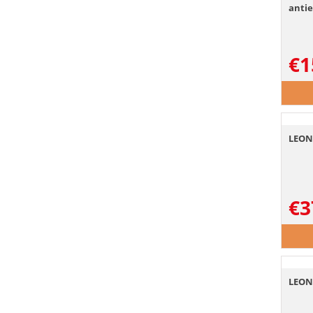
antie
€
1
LEONA
€
3
LEONA