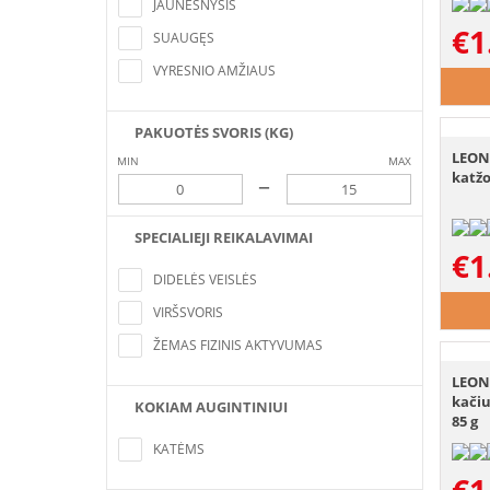
kriterijus
JAUNESNYSIS
€
1
SUAUGĘS
VYRESNIO AMŽIAUS
PAKUOTĖS SVORIS (KG)
LEONA
MIN
MAX
katžo
–
SPECIALIEJI REIKALAVIMAI
€
1
Nerasta pozicijų, atitinkančių paieškos
kriterijus
DIDELĖS VEISLĖS
VIRŠSVORIS
ŽEMAS FIZINIS AKTYVUMAS
LEON
kačiu
KOKIAM AUGINTINIUI
85 g
Nerasta pozicijų, atitinkančių paieškos
kriterijus
KATĖMS