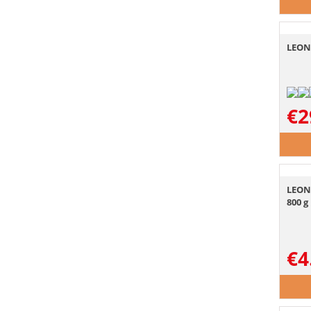
LEON
€
2
LEON
800 g
€
4