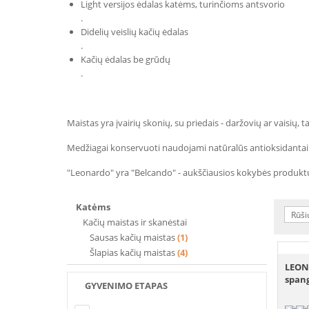
Light versijos ėdalas katėms, turinčioms antsvorio
.
Didelių veislių kačių ėdalas
.
Kačių ėdalas be grūdų
.
Maistas yra įvairių skonių, su priedais - daržovių ar vaisių, 
Medžiagai konservuoti naudojami natūralūs antioksidantai. 
"Leonardo" yra "Belcando" - aukščiausios kokybės produktų
Katėms
Rūši
Kačių maistas ir skanėstai
Sausas kačių maistas
(1)
Šlapias kačių maistas
(4)
LEONA
spang
GYVENIMO ETAPAS
Nerasta pozicijų, atitinkančių paieškos