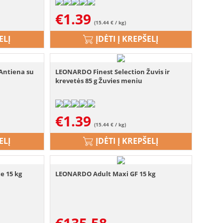
€
1.39
(15.44 € / kg)
ELĮ
ĮDĖTI Į KREPŠELĮ
Antiena su
LEONARDO Finest Selection Žuvis ir
krevetės 85 g Žuvies meniu
€
1.39
(15.44 € / kg)
ELĮ
ĮDĖTI Į KREPŠELĮ
e 15 kg
LEONARDO Adult Maxi GF 15 kg