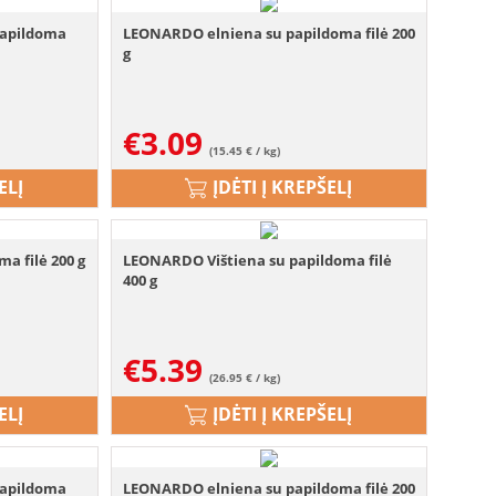
papildoma
LEONARDO elniena su papildoma filė 200
g
€
3.09
(15.45 € / kg)
ELĮ
ĮDĖTI Į KREPŠELĮ
a filė 200 g
LEONARDO Vištiena su papildoma filė
400 g
€
5.39
(26.95 € / kg)
ELĮ
ĮDĖTI Į KREPŠELĮ
papildoma
LEONARDO elniena su papildoma filė 200