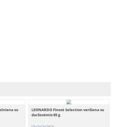
elniena su
LEONARDO Finest Selection veršiena su
daržovėmis 85 g