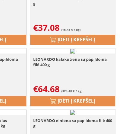
g
€
37.08
(15.45 € / kg)
ELĮ
ĮDĖTI Į KREPŠELĮ
papildoma
LEONARDO kalakutiena su papildoma
filė 400 g
€
64.68
(323.40 € / kg)
ELĮ
ĮDĖTI Į KREPŠELĮ
alas
LEONARDO elniena su papildoma filė 400
 kg
g