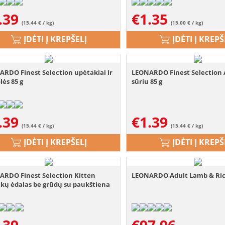
.39
€
1.35
(15.44 € / kg)
(15.00 € / kg)
ĮDĖTI Į KREPŠELĮ
ĮDĖTI Į KREPŠ
RDO Finest Selection upėtakiai ir
LEONARDO Finest Selection 
lės 85 g
sūriu 85 g
.39
€
1.39
(15.44 € / kg)
(15.44 € / kg)
ĮDĖTI Į KREPŠELĮ
ĮDĖTI Į KREPŠ
ARDO Finest Selection Kitten
LEONARDO Adult Lamb & Ric
kų ėdalas be grūdų su paukštiena