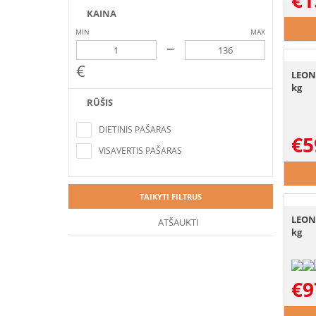
€
1
KAINA
MIN
MAX
–
€
LEON
kg
RŪŠIS
Nerasta pozicijų, atitinkančių paieškos
kriterijus
DIETINIS PAŠARAS
€
5
VISAVERTIS PAŠARAS
TAIKYTI FILTRUS
LEON
ATŠAUKTI
kg
€
9