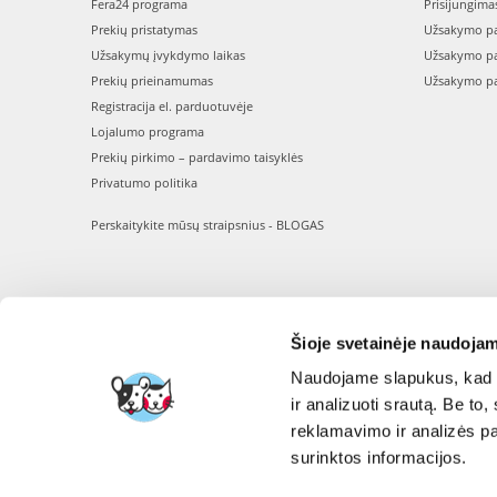
Fera24 programa
Prisijungima
Prekių pristatymas
Užsakymo pa
Užsakymų įvykdymo laikas
Užsakymo pa
Prekių prieinamumas
Užsakymo pa
Registracija el. parduotuvėje
Lojalumo programa
Prekių pirkimo – pardavimo taisyklės
Privatumo politika
Perskaitykite mūsų straipsnius - BLOGAS
Šioje svetainėje naudojam
Naudojame slapukus, kad g
ir analizuoti srautą. Be t
reklamavimo ir analizės par
surinktos informacijos.