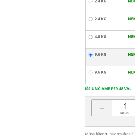
2.4 KG
NE
2.4 KG
NE
4.8 KG
NE
9.6 KG
NE
9.6 KG
NE
IŠSIUNČIAME PER 48 VAL
−
Kiekis:
Mūsų klientų nuotraukos
Ž