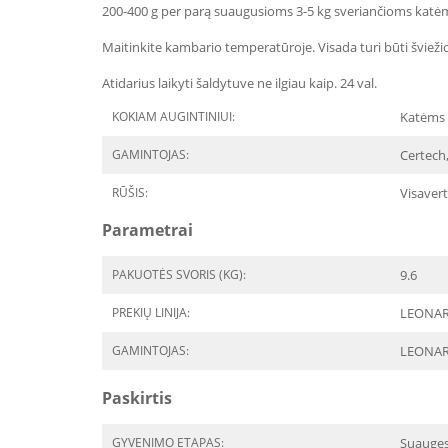
200-400 g per parą suaugusioms 3-5 kg sveriančioms katė
Maitinkite kambario temperatūroje. Visada turi būti šviež
Atidarius laikyti šaldytuve ne ilgiau kaip. 24 val.
KOKIAM AUGINTINIUI:
Katėms
GAMINTOJAS:
Certech,
RŪŠIS:
Visavert
Parametrai
PAKUOTĖS SVORIS (KG):
9.6
PREKIŲ LINIJA:
LEONARD
GAMINTOJAS:
LEONA
Paskirtis
GYVENIMO ETAPAS:
Suaugę