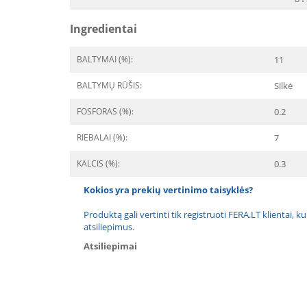
Ingredientai
BALTYMAI (%):
11
BALTYMŲ RŪŠIS:
Silkė
FOSFORAS (%):
0.2
RIEBALAI (%):
7
KALCIS (%):
0.3
Kokios yra prekių vertinimo taisyklės?
Produktą gali vertinti tik registruoti FERA.LT klientai, k
atsiliepimus.
Atsiliepimai