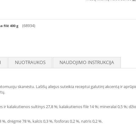
(68934)
 filė 400 g
I
NUOTRAUKOS
NAUDOJIMO INSTRUKCIJA
oju skanėstu. Lašišų aliejus suteikia receptui galutinį akcentą ir aprūpina ri
tų.
s ir kalakutienos sultinys 27,8 %; kalakutienos filė 14 %; mineralai 0,5 %; džiovi
,3 %, drėgmė 78 %, kalcis 0,3 %, fosforas 0,2 %, natris 0,2 %.