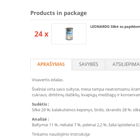
Products in package
LEONARDO Silkė su papildoma
24 x
APRAŠYMAS
SAVYBĖS
ATSILIEPIMA
Visavertis ėdalas.
Švelniai virta savo sultyse, mėsa tampa neatremiamu kramtomu
cukraus, dirbtinių dažiklių, kvapiųjų medžiagų ir konservan
Sudėtis :
Silkė 29 %; kalakutienos kepenys, širdis, skrandis 28 %; silkė
Analizė :
Baltymai 11 %, riebalai 7 %, pelenai 2,2 %, žalia ląsteliena 0
Tinkamo naudojimo instrukcija: