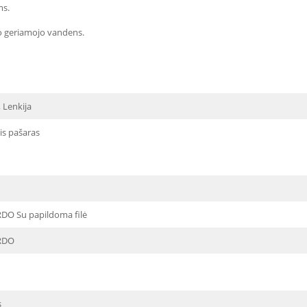
ms.
io geriamojo vandens.
 Lenkija
is pašaras
O Su papildoma filė
RDO
s