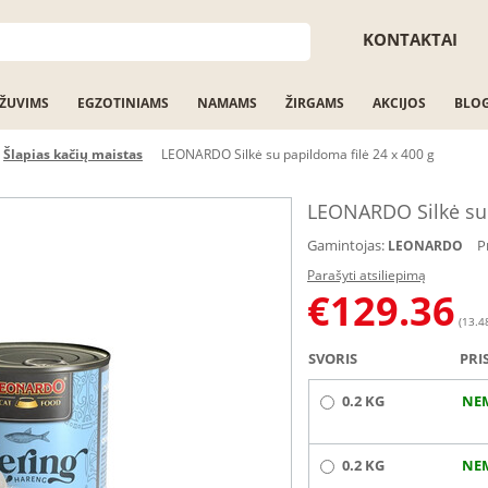
KONTAKTAI
ŽUVIMS
EGZOTINIAMS
NAMAMS
ŽIRGAMS
AKCIJOS
BLO
Šlapias kačių maistas
LEONARDO Silkė su papildoma filė 24 x 400 g
LEONARDO Silkė su 
Gamintojas:
P
LEONARDO
Parašyti atsiliepimą
€
129.36
(13.48
SVORIS
PRI
0.2 KG
NE
0.2 KG
NE