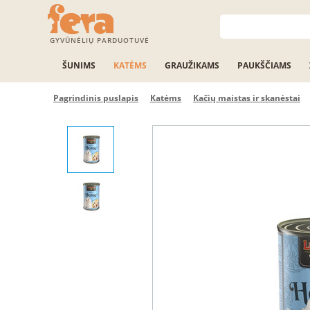
GYVŪNĖLIŲ PARDUOTUVĖ
ŠUNIMS
KATĖMS
GRAUŽIKAMS
PAUKŠČIAMS
Pagrindinis puslapis
Katėms
Kačių maistas ir skanėstai