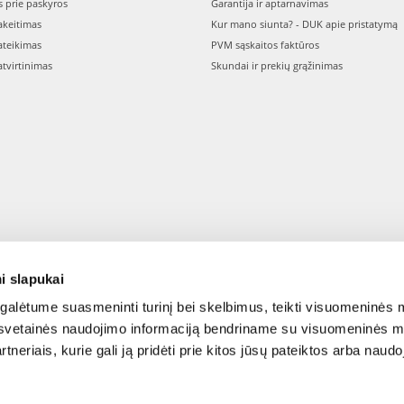
s prie paskyros
Garantija ir aptarnavimas
keitimas
Kur mano siunta? - DUK apie pristatymą
teikimas
PVM sąskaitos faktūros
tvirtinimas
Skundai ir prekių grąžinimas
i slapukai
alėtume suasmeninti turinį bei skelbimus, teikti visuomeninės m
o, svetainės naudojimo informaciją bendriname su visuomeninės m
tneriais, kurie gali ją pridėti prie kitos jūsų pateiktos arba naud