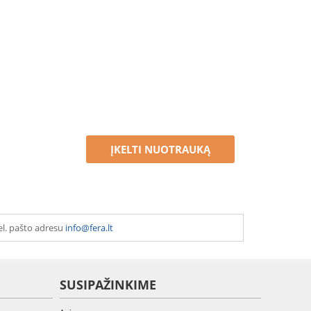
ĮKELTI NUOTRAUKĄ
el. pašto adresu
info@fera.lt
SUSIPAŽINKIME