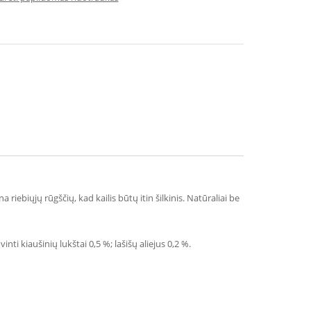
ebiųjų rūgščių, kad kailis būtų itin šilkinis. Natūraliai be
nti kiaušinių lukštai 0,5 %; lašišų aliejus 0,2 %.