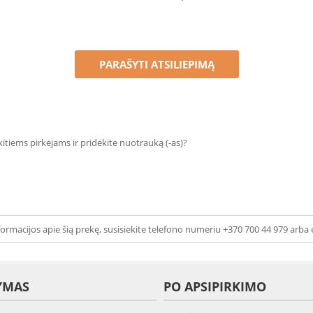
PARAŠYTI ATSILIEPIMĄ
 kitiems pirkėjams ir pridėkite nuotrauką (-as)?
ormacijos apie šią prekę, susisiekite telefono numeriu +370 700 44 979 arba 
YMAS
PO APSIPIRKIMO