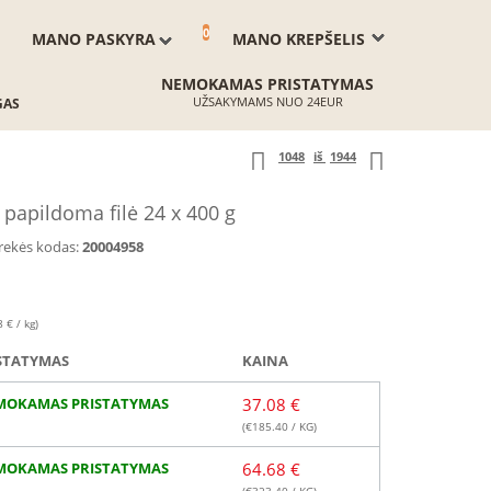
0
MANO PASKYRA
MANO KREPŠELIS
NEMOKAMAS PRISTATYMAS
UŽSAKYMAMS NUO 24EUR
GAS
1048
iš
1944
papildoma filė 24 x 400 g
rekės kodas:
20004958
 € / kg)
STATYMAS
KAINA
MOKAMAS PRISTATYMAS
37.08 €
(€
185.40
/ KG)
MOKAMAS PRISTATYMAS
64.68 €