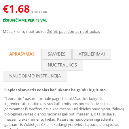
€
1.68
(8.40 € / kg)
IŠSIUNČIAME PER 48 VAL
Mūsų klientų nuotraukos
Žiūrėti papildomas nuotraukas
APRAŠYMAS
SAVYBĖS
ATSILIEPIMAI
NUOTRAUKOS
NAUDOJIMO INSTRUKCIJA
Šlapias visavertis ėdalas kačiukams be grūdų ir glitimo.
"Leonardo" pašaro formulė pagrįsta aukščiausios kokybės
ingredientais ir atitinka visus kačių mitybos poreikius. Maistas
gaminamas iš šviežios ir sveikos mėsos. Dėl didelės naudojamų žaliavų
biologinės vertės dienos racionas gali būti mažesnis, o tai susiję su
mažesniu ekskrementų kiekiu. Pašarams naudojami ingredientai
gaunami iš Vokietijos ūkių ir, kadangi yra švieži, tą pačią dieną toliau