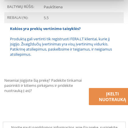
BALTYMŲ RŪŠIS:
Paukštiena
RIEBALAI (%):
5.5
Kokios yra prekių vertinimo taisyklės?
Produktą gali vertinti tik registruoti FERA.LT klientai, kurie jį
įsigijo. Žvaigždučių įvertinimas yra visų įvertinimų vidurkis.
Patikrinę atsiliepimus, paskelbsime ir teigiamus, ir neigiamus
atsiliepimus.
Neseniai įsigijote šią prekę? Padėkite tinkamai
pasirinkti ir kitiems pirkėjams ir pridėkite
nuotrauką (-as)?
ĮKELTI
NUOTRAUKĄ
Norite gauti papildomos informacijos apie šią prekę, susisiekite