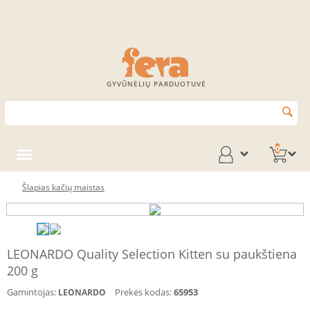
GYVŪNĖLIŲ PARDUOTUVĖ
0
Šlapias kačių maistas
LEONARDO Quality Selection Kitten su paukštiena
200 g
Gamintojas:
Prekės kodas:
65953
LEONARDO