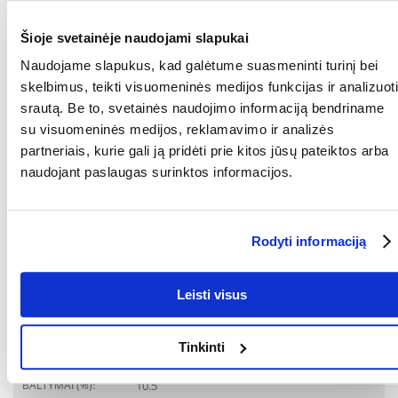
KOKIAM
Katėms
AUGINTINIUI:
Šioje svetainėje naudojami slapukai
Naudojame slapukus, kad galėtume suasmeninti turinį bei
GAMINTOJAS:
Certech, Lenkija
skelbimus, teikti visuomeninės medijos funkcijas ir analizuoti
RŪŠIS:
Visavertis pašaras
srautą. Be to, svetainės naudojimo informaciją bendriname
su visuomeninės medijos, reklamavimo ir analizės
Parametrai
partneriais, kurie gali ją pridėti prie kitos jūsų pateiktos arba
naudojant paslaugas surinktos informacijos.
PAKUOTĖS SVORIS
0.2
(KG):
GAMINTOJAS:
LEONARDO
Rodyti informaciją
Paskirtis
Leisti visus
GYVENIMO ETAPAS:
Jaunesnysis
Ingredientai
Tinkinti
BALTYMAI (%):
10.5