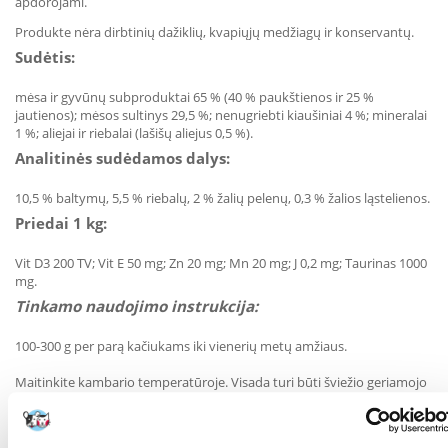
apdorojami.
Produkte nėra dirbtinių dažiklių, kvapiųjų medžiagų ir konservantų.
Sudėtis:
mėsa ir gyvūnų subproduktai 65 % (40 % paukštienos ir 25 %
jautienos); mėsos sultinys 29,5 %; nenugriebti kiaušiniai 4 %; mineralai
1 %; aliejai ir riebalai (lašišų aliejus 0,5 %).
Analitinės sudėdamos dalys:
10,5 % baltymų, 5,5 % riebalų, 2 % žalių pelenų, 0,3 % žalios ląstelienos.
Priedai 1 kg:
Vit D3 200 TV; Vit E 50 mg; Zn 20 mg; Mn 20 mg; J 0,2 mg; Taurinas 1000
mg.
Tinkamo naudojimo instrukcija:
100-300 g per parą kačiukams iki vienerių metų amžiaus.
Maitinkite kambario temperatūroje. Visada turi būti šviežio geriamojo
vandens.
Atidarytą laikykite šaldytuve ne ilgiau kaip. 24 val.