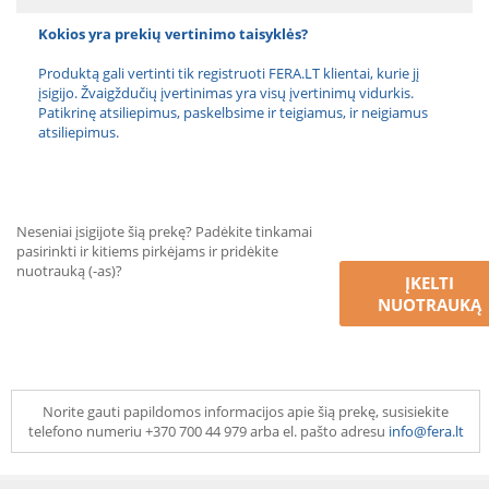
Kokios yra prekių vertinimo taisyklės?
Produktą gali vertinti tik registruoti FERA.LT klientai, kurie jį
įsigijo. Žvaigždučių įvertinimas yra visų įvertinimų vidurkis.
Patikrinę atsiliepimus, paskelbsime ir teigiamus, ir neigiamus
atsiliepimus.
Neseniai įsigijote šią prekę? Padėkite tinkamai
pasirinkti ir kitiems pirkėjams ir pridėkite
nuotrauką (-as)?
ĮKELTI
NUOTRAUKĄ
Norite gauti papildomos informacijos apie šią prekę, susisiekite
telefono numeriu +370 700 44 979 arba el. pašto adresu
info@fera.lt