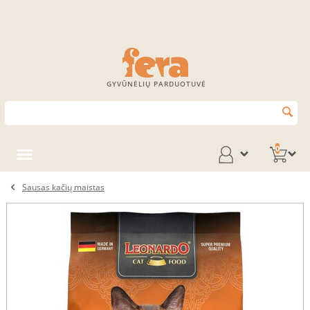
GYVŪNĖLIŲ PARDUOTUVĖ
0
Sausas kačių maistas