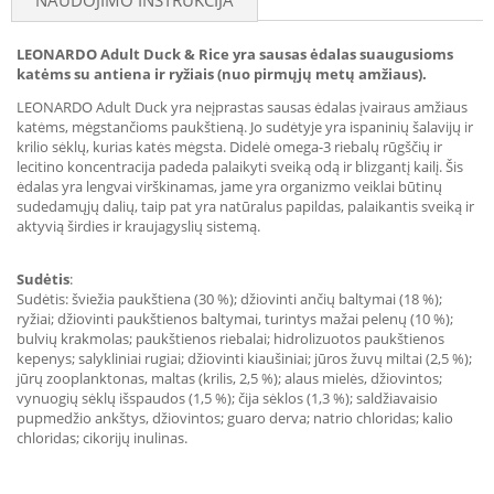
NAUDOJIMO INSTRUKCIJA
LEONARDO Adult Duck & Rice yra sausas ėdalas suaugusioms
katėms su antiena ir ryžiais (nuo pirmųjų metų amžiaus).
LEONARDO Adult Duck yra neįprastas sausas ėdalas įvairaus amžiaus
katėms, mėgstančioms paukštieną. Jo sudėtyje yra ispaninių šalavijų ir
krilio sėklų, kurias katės mėgsta. Didelė omega-3 riebalų rūgščių ir
lecitino koncentracija padeda palaikyti sveiką odą ir blizgantį kailį. Šis
ėdalas yra lengvai virškinamas, jame yra organizmo veiklai būtinų
sudedamųjų dalių, taip pat yra natūralus papildas, palaikantis sveiką ir
aktyvią širdies ir kraujagyslių sistemą.
Sudėtis
:
Sudėtis: šviežia paukštiena (30 %); džiovinti ančių baltymai (18 %);
ryžiai; džiovinti paukštienos baltymai, turintys mažai pelenų (10 %);
bulvių krakmolas; paukštienos riebalai; hidrolizuotos paukštienos
kepenys; salykliniai rugiai; džiovinti kiaušiniai; jūros žuvų miltai (2,5 %);
jūrų zooplanktonas, maltas (krilis, 2,5 %); alaus mielės, džiovintos;
vynuogių sėklų išspaudos (1,5 %); čija sėklos (1,3 %); saldžiavaisio
pupmedžio ankštys, džiovintos; guaro derva; natrio chloridas; kalio
chloridas; cikorijų inulinas.