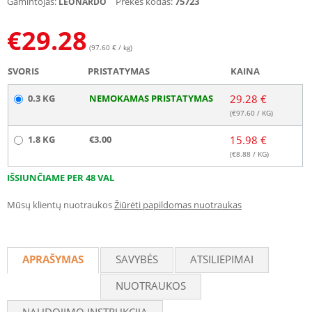
Gamintojas:
Prekės kodas:
75723
LEONARDO
€
29.28
(97.60 € / kg)
SVORIS
PRISTATYMAS
KAINA
0.3 KG
NEMOKAMAS PRISTATYMAS
29.28 €
(€
97.60
/ KG)
1.8 KG
€3.00
15.98 €
(€
8.88
/ KG)
IŠSIUNČIAME PER 48 VAL
Mūsų klientų nuotraukos
Žiūrėti papildomas nuotraukas
APRAŠYMAS
SAVYBĖS
ATSILIEPIMAI
NUOTRAUKOS