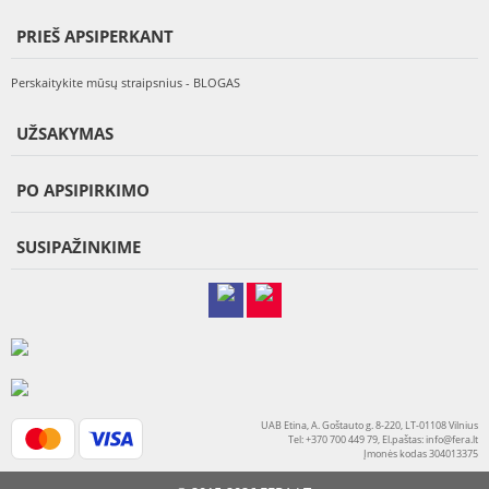
PRIEŠ APSIPERKANT
Perskaitykite mūsų straipsnius - BLOGAS
UŽSAKYMAS
PO APSIPIRKIMO
SUSIPAŽINKIME
UAB Etina, A. Goštauto g. 8-220, LT-01108 Vilnius
Tel: +370 700 449 79, El.paštas:
info@fera.lt
Įmonės kodas 304013375