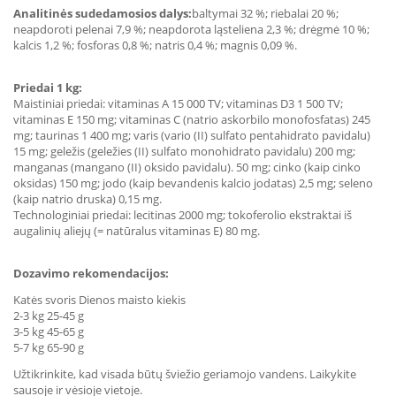
Analitinės sudedamosios dalys:
baltymai 32 %; riebalai 20 %;
neapdoroti pelenai 7,9 %; neapdorota ląsteliena 2,3 %; drėgmė 10 %;
kalcis 1,2 %; fosforas 0,8 %; natris 0,4 %; magnis 0,09 %.
Priedai 1 kg:
Maistiniai priedai: vitaminas A 15 000 TV; vitaminas D3 1 500 TV;
vitaminas E 150 mg; vitaminas C (natrio askorbilo monofosfatas) 245
mg; taurinas 1 400 mg; varis (vario (II) sulfato pentahidrato pavidalu)
15 mg; geležis (geležies (II) sulfato monohidrato pavidalu) 200 mg;
manganas (mangano (II) oksido pavidalu). 50 mg; cinko (kaip cinko
oksidas) 150 mg; jodo (kaip bevandenis kalcio jodatas) 2,5 mg; seleno
(kaip natrio druska) 0,15 mg.
Technologiniai priedai: lecitinas 2000 mg; tokoferolio ekstraktai iš
augalinių aliejų (= natūralus vitaminas E) 80 mg.
Dozavimo rekomendacijos:
Katės svoris Dienos maisto kiekis
2-3 kg 25-45 g
3-5 kg 45-65 g
5-7 kg 65-90 g
Užtikrinkite, kad visada būtų šviežio geriamojo vandens. Laikykite
sausoje ir vėsioje vietoje.