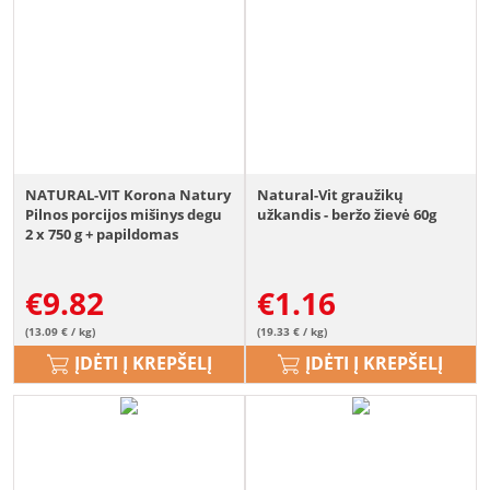
NATURAL-VIT Korona Natury
Natural-Vit graužikų
Pilnos porcijos mišinys degu
užkandis - beržo žievė 60g
2 x 750 g + papildomas
mišinys 70 g NEMOKAMAI
€
9.82
€
1.16
(13.09 € / kg)
(19.33 € / kg)
ĮDĖTI Į KREPŠELĮ
ĮDĖTI Į KREPŠELĮ