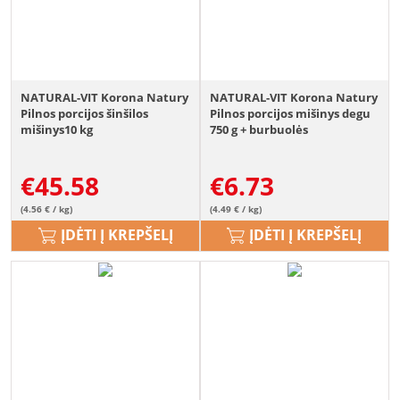
NATURAL-VIT Korona Natury
NATURAL-VIT Korona Natury
Pilnos porcijos šinšilos
Pilnos porcijos mišinys degu
mišinys10 kg
750 g + burbuolės
+papildomas mišinys 70 g
NEMOKAMAI
€
45.58
€
6.73
(4.56 € / kg)
(4.49 € / kg)
ĮDĖTI Į KREPŠELĮ
ĮDĖTI Į KREPŠELĮ