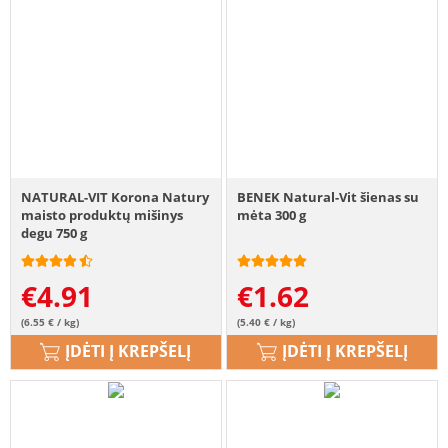
NATURAL-VIT Korona Natury
BENEK Natural-Vit šienas su
maisto produktų mišinys
mėta 300 g
degu 750 g
€
4.91
€
1.62
(6.55 € / kg)
(5.40 € / kg)
ĮDĖTI Į KREPŠELĮ
ĮDĖTI Į KREPŠELĮ