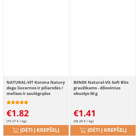
NATURAL-VIT Korona Natury
BENEK Natural-Vit Soft Bits
degu liucernos ir piliarožės /
graužikams - džiovintas
melisos ir saulėgrąžos
obuolys 50 g
€
1.82
€
1.41
(15.17 € / kg)
(28.20 € / kg)
ĮDĖTI Į KREPŠELĮ
ĮDĖTI Į KREPŠELĮ