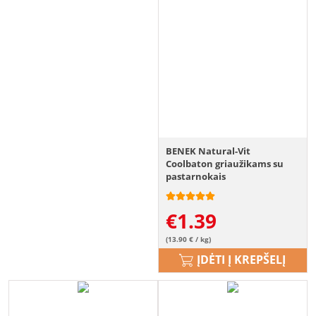
BENEK Natural-Vit
Coolbaton griaužikams su
pastarnokais
€
1.39
(13.90 € / kg)
ĮDĖTI Į KREPŠELĮ