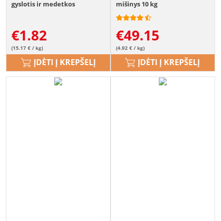
gyslotis ir medetkos
mišinys 10 kg
€
1.82
€
49.15
(15.17 € / kg)
(4.92 € / kg)
ĮDĖTI Į KREPŠELĮ
ĮDĖTI Į KREPŠELĮ