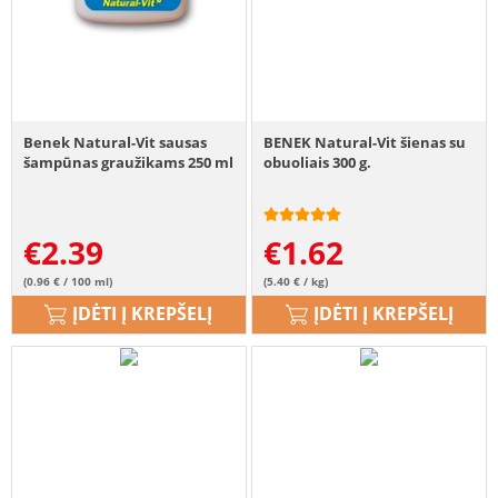
Benek Natural-Vit sausas
BENEK Natural-Vit šienas su
šampūnas graužikams 250 ml
obuoliais 300 g.
€
2.39
€
1.62
(0.96 € / 100 ml)
(5.40 € / kg)
ĮDĖTI Į KREPŠELĮ
ĮDĖTI Į KREPŠELĮ