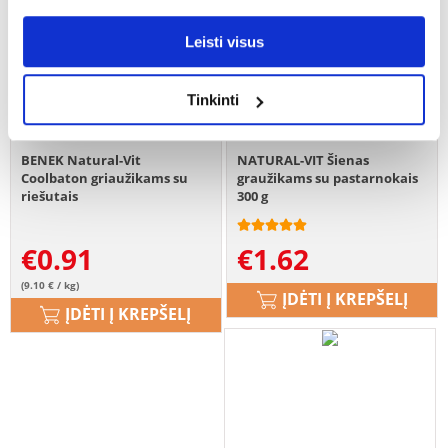
Leisti visus
Tinkinti
BENEK Natural-Vit
NATURAL-VIT Šienas
Coolbaton griaužikams su
graužikams su pastarnokais
riešutais
300 g
€
0.91
€
1.62
(9.10 € / kg)
ĮDĖTI Į KREPŠELĮ
ĮDĖTI Į KREPŠELĮ