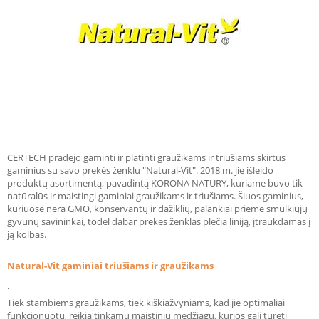
CERTECH pradėjo gaminti ir platinti graužikams ir triušiams skirtus
gaminius su savo prekės ženklu "Natural-Vit". 2018 m. jie išleido
produktų asortimentą, pavadintą KORONA NATURY, kuriame buvo tik
natūralūs ir maistingi gaminiai graužikams ir triušiams. Šiuos gaminius,
kuriuose nėra GMO, konservantų ir dažiklių, palankiai priėmė smulkiųjų
gyvūnų savininkai, todėl dabar prekės ženklas plečia liniją, įtraukdamas į
ją kolbas.
Natural-Vit gaminiai triušiams ir graužikams
.
Tiek stambiems graužikams, tiek kiškiažvyniams, kad jie optimaliai
funkcionuotų, reikia tinkamų maistinių medžiagų, kurios gali turėti