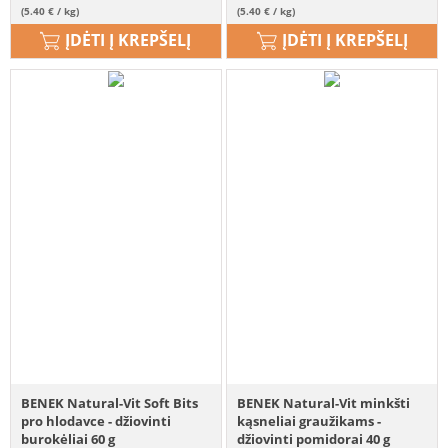
(5.40 € / kg)
(5.40 € / kg)
ĮDĖTI Į KREPŠELĮ
ĮDĖTI Į KREPŠELĮ
BENEK Natural-Vit Soft Bits
BENEK Natural-Vit minkšti
pro hlodavce - džiovinti
kąsneliai graužikams -
burokėliai 60 g
džiovinti pomidorai 40 g