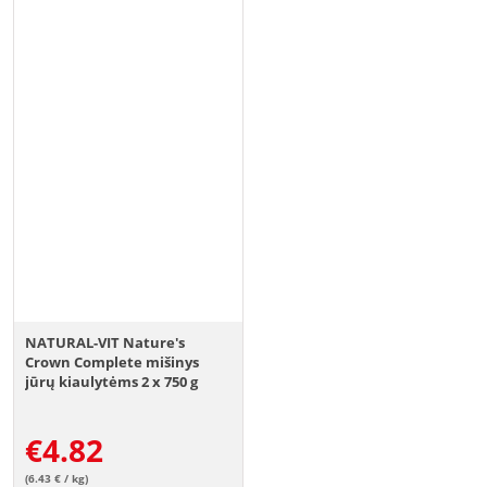
NATURAL-VIT Nature's
Crown Complete mišinys
jūrų kiaulytėms 2 x 750 g
€
4.82
(6.43 € / kg)