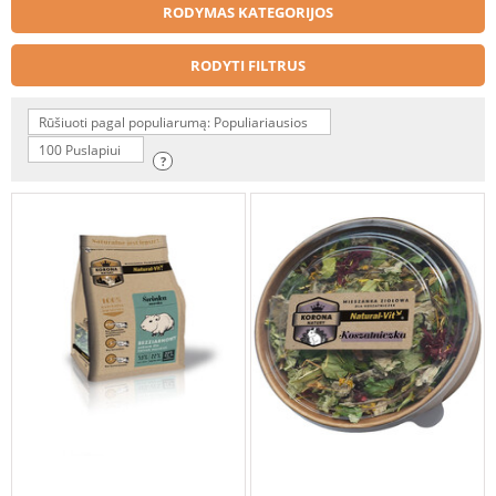
RODYMAS KATEGORIJOS
RODYTI FILTRUS
Rūšiuoti pagal populiarumą: Populiariausios
100 Puslapiui
?