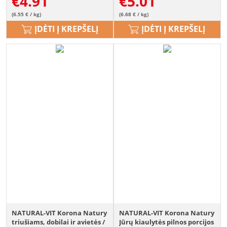
€
4.91
€
5.01
(6.55 € / kg)
(6.68 € / kg)
ĮDĖTI Į KREPŠELĮ
ĮDĖTI Į KREPŠELĮ
NATURAL-VIT Korona Natury
NATURAL-VIT Korona Natury
triušiams, dobilai ir avietės /
Jūrų kiaulytės pilnos porcijos