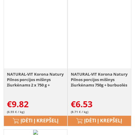
NATURAL-VIT Korona Natury
NATURAL-VIT Korona Natury
Pilnos porcijos mišinys
Pilnos porcijos mišinys
žiurkėnams 2 x 750 g +
žiurkėnams 750g + burbuolės
papildomas mišinys 70 g
+ papildomas mišinys 70 g
NEMOKAMAI
NEMOKAMAI
€
9.82
€
6.53
(6.55 € / kg)
(8.71 € / kg)
ĮDĖTI Į KREPŠELĮ
ĮDĖTI Į KREPŠELĮ