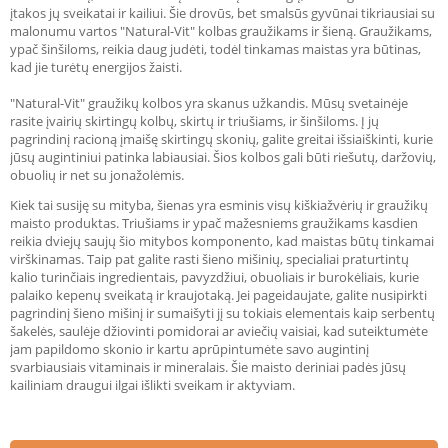
įtakos jų sveikatai ir kailiui. Šie drovūs, bet smalsūs gyvūnai tikriausiai su
malonumu vartos "Natural-Vit" kolbas graužikams ir šieną. Graužikams,
ypač šinšiloms, reikia daug judėti, todėl tinkamas maistas yra būtinas,
kad jie turėtų energijos žaisti.
"Natural-Vit" graužikų kolbos yra skanus užkandis. Mūsų svetainėje
rasite įvairių skirtingų kolbų, skirtų ir triušiams, ir šinšiloms. Į jų
pagrindinį racioną įmaišę skirtingų skonių, galite greitai išsiaiškinti, kurie
jūsų augintiniui patinka labiausiai. Šios kolbos gali būti riešutų, daržovių,
obuolių ir net su jonažolėmis.
Kiek tai susiję su mityba, šienas yra esminis visų kiškiažvėrių ir graužikų
maisto produktas. Triušiams ir ypač mažesniems graužikams kasdien
reikia dviejų saujų šio mitybos komponento, kad maistas būtų tinkamai
virškinamas. Taip pat galite rasti šieno mišinių, specialiai praturtintų
kalio turinčiais ingredientais, pavyzdžiui, obuoliais ir burokėliais, kurie
palaiko kepenų sveikatą ir kraujotaką. Jei pageidaujate, galite nusipirkti
pagrindinį šieno mišinį ir sumaišyti jį su tokiais elementais kaip serbentų
šakelės, saulėje džiovinti pomidorai ar aviečių vaisiai, kad suteiktumėte
jam papildomo skonio ir kartu aprūpintumėte savo augintinį
svarbiausiais vitaminais ir mineralais. Šie maisto deriniai padės jūsų
kailiniam draugui ilgai išlikti sveikam ir aktyviam.