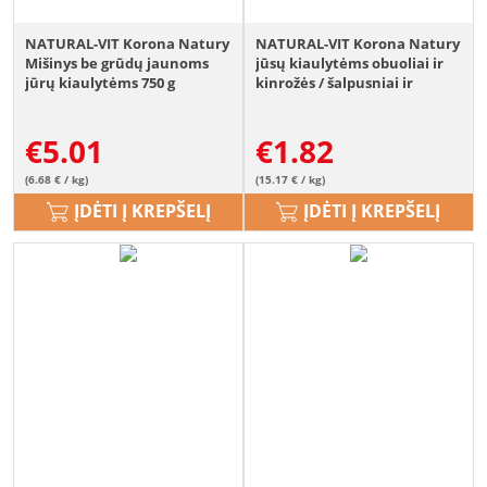
NATURAL-VIT Korona Natury
NATURAL-VIT Korona Natury
Mišinys be grūdų jaunoms
jūsų kiaulytėms obuoliai ir
jūrų kiaulytėms 750 g
kinrožės / šalpusniai ir
morkos
€
5.01
€
1.82
(6.68 € / kg)
(15.17 € / kg)
ĮDĖTI Į KREPŠELĮ
ĮDĖTI Į KREPŠELĮ