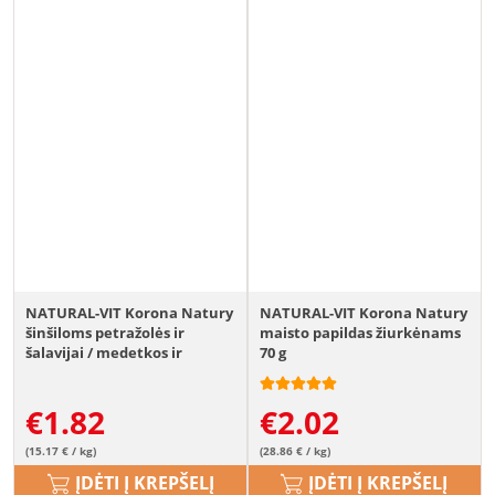
NATURAL-VIT Korona Natury
NATURAL-VIT Korona Natury
šinšiloms petražolės ir
maisto papildas žiurkėnams
šalavijai / medetkos ir
70 g
arnikos
€
1.82
€
2.02
(15.17 € / kg)
(28.86 € / kg)
ĮDĖTI Į KREPŠELĮ
ĮDĖTI Į KREPŠELĮ