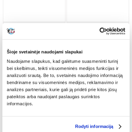
NATURAL-VIT Korona Natury
BENEK Natural-Vit
maisto mišinys šinsiloms 70 g
Coolbaton griaužikams su
morkomis
Šioje svetainėje naudojami slapukai
€
1.92
€
0.91
Naudojame slapukus, kad galėtume suasmeninti turinį
(27.43 € / kg)
(9.10 € / kg)
bei skelbimus, teikti visuomeninės medijos funkcijas ir
ĮDĖTI Į KREPŠELĮ
ĮDĖTI Į KREPŠELĮ
analizuoti srautą. Be to, svetainės naudojimo informaciją
bendriname su visuomeninės medijos, reklamavimo ir
analizės partneriais, kurie gali ją pridėti prie kitos jūsų
pateiktos arba naudojant paslaugas surinktos
informacijos.
Rodyti informaciją