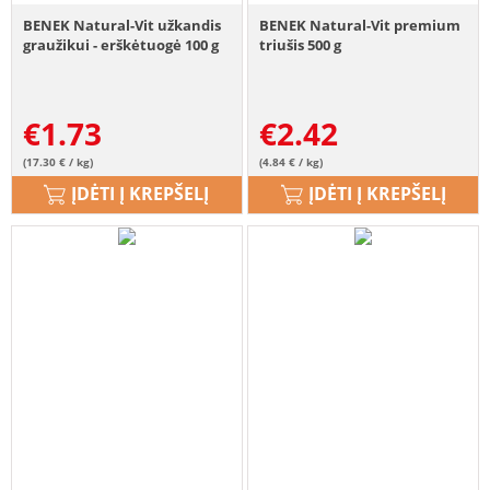
BENEK Natural-Vit užkandis
BENEK Natural-Vit premium
graužikui - erškėtuogė 100 g
triušis 500 g
€
1.73
€
2.42
(17.30 € / kg)
(4.84 € / kg)
ĮDĖTI Į KREPŠELĮ
ĮDĖTI Į KREPŠELĮ