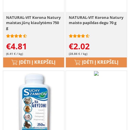
NATURAL-VIT Korona Natury
NATURAL-VIT Korona Natury
maistas jūrų kiaulytėms 750
maisto papildas degu 70 g
g
€
4.81
€
2.02
(6.41 € / kg)
(28.86 € / kg)
ĮDĖTI Į KREPŠELĮ
ĮDĖTI Į KREPŠELĮ