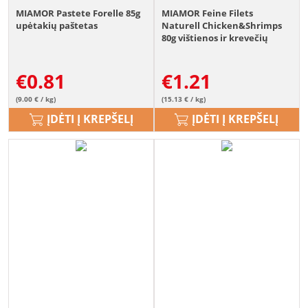
MIAMOR Pastete Forelle 85g
MIAMOR Feine Filets
upėtakių paštetas
Naturell Chicken&Shrimps
80g vištienos ir krevečių
padaže
€
0.81
€
1.21
(9.00 € / kg)
(15.13 € / kg)
ĮDĖTI Į KREPŠELĮ
ĮDĖTI Į KREPŠELĮ