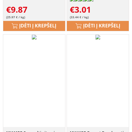
€
9.87
€
3.01
(25.97 € / kg)
(33.44 € / kg)
ĮDĖTI Į KREPŠELĮ
ĮDĖTI Į KREPŠELĮ