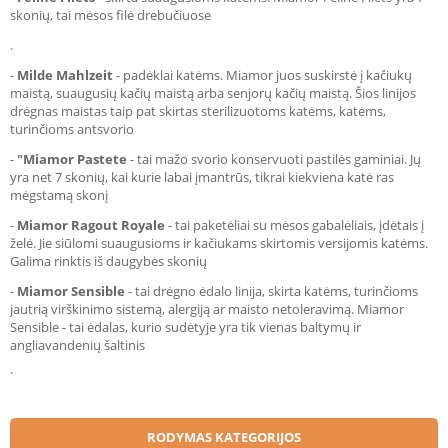
skonių, tai mėsos filė drebučiuose
.
-
Milde
Mahlzeit
- padėklai katėms. Miamor juos suskirstė į kačiukų
maistą, suaugusių kačių maistą arba senjorų kačių maistą. Šios linijos
drėgnas maistas taip pat skirtas sterilizuotoms katėms, katėms,
turinčioms antsvorio
-
"Miamor
Pastete
- tai mažo svorio konservuoti pastilės gaminiai. Jų
yra net 7 skonių, kai kurie labai įmantrūs, tikrai kiekviena katė ras
mėgstamą skonį
-
Miamor
Ragout
Royale
- tai paketėliai su mėsos gabalėliais, įdėtais į
želė. Jie siūlomi suaugusioms ir kačiukams skirtomis versijomis katėms.
Galima rinktis iš daugybės skonių
-
Miamor
Sensible
- tai drėgno ėdalo linija, skirta katėms, turinčioms
jautrią virškinimo sistemą, alergiją ar maisto netoleravimą. Miamor
Sensible - tai ėdalas, kurio sudėtyje yra tik vienas baltymų ir
angliavandenių šaltinis
.
RODYMAS KATEGORIJOS