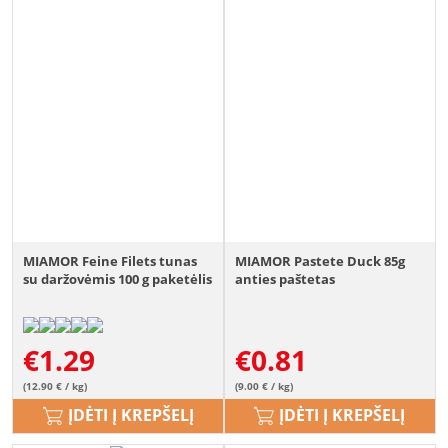
MIAMOR Feine Filets tunas
MIAMOR Pastete Duck 85g
su daržovėmis 100 g paketėlis
anties paštetas
€
1.29
€
0.81
(12.90 € / kg)
(9.00 € / kg)
ĮDĖTI Į KREPŠELĮ
ĮDĖTI Į KREPŠELĮ