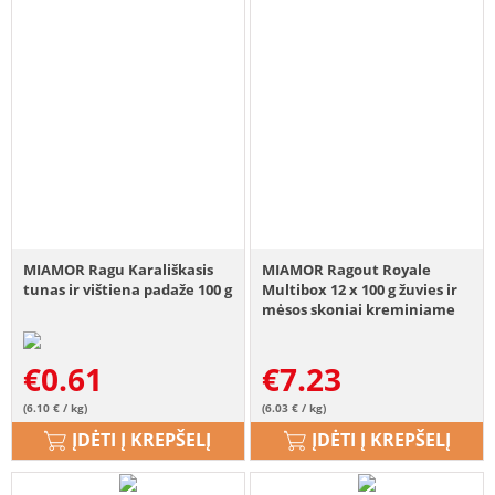
MIAMOR Ragu Karališkasis
MIAMOR Ragout Royale
tunas ir vištiena padaže 100 g
Multibox 12 x 100 g žuvies ir
mėsos skoniai kreminiame
drėgname kačių ėdale
€
0.61
€
7.23
(6.10 € / kg)
(6.03 € / kg)
ĮDĖTI Į KREPŠELĮ
ĮDĖTI Į KREPŠELĮ