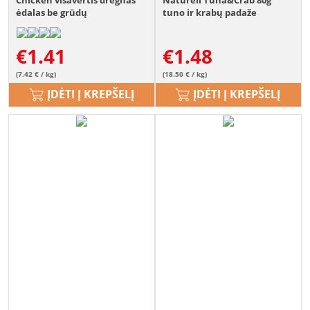
Chicken visavertis drėgnas
Naturell Tuna&Crab 80g
ėdalas be grūdų
tuno ir krabų padaže
suaugusioms katėms su
vištiena 185g
€
1.41
€
1.48
(7.42 € / kg)
(18.50 € / kg)
ĮDĖTI Į KREPŠELĮ
ĮDĖTI Į KREPŠELĮ