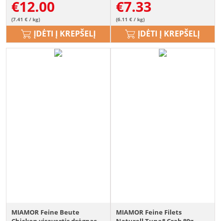
€
12.00
€
7.33
(7.41 € / kg)
(6.11 € / kg)
ĮDĖTI Į KREPŠELĮ
ĮDĖTI Į KREPŠELĮ
MIAMOR Feine Beute
MIAMOR Feine Filets