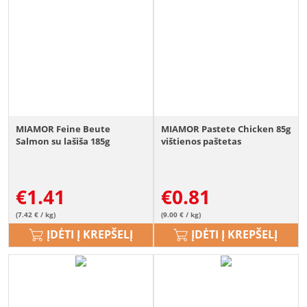
MIAMOR Feine Beute
MIAMOR Pastete Chicken 85g
Salmon su lašiša 185g
vištienos paštetas
€
1.41
€
0.81
(7.42 € / kg)
(9.00 € / kg)
ĮDĖTI Į KREPŠELĮ
ĮDĖTI Į KREPŠELĮ