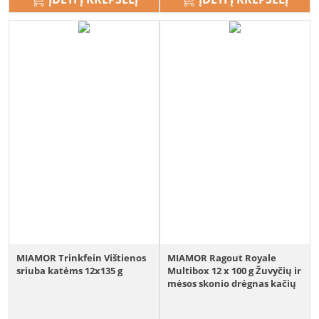
MIAMOR Trinkfein Vištienos
MIAMOR Ragout Royale
sriuba katėms 12x135 g
Multibox 12 x 100 g Žuvyčių ir
mėsos skonio drėgnas kačių
ėdalas