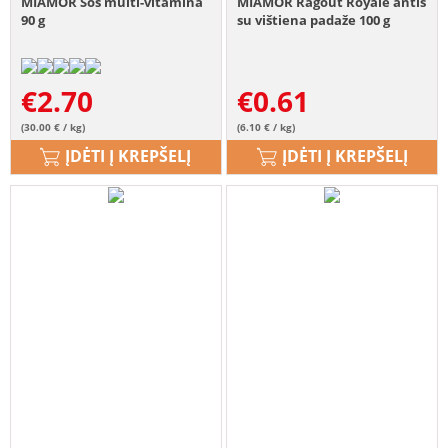
MIAMOR Sos multi-vitamina
MIAMOR Ragout Royale antis
90 g
su vištiena padaže 100 g
€
2.70
€
0.61
(30.00 € / kg)
(6.10 € / kg)
ĮDĖTI Į KREPŠELĮ
ĮDĖTI Į KREPŠELĮ