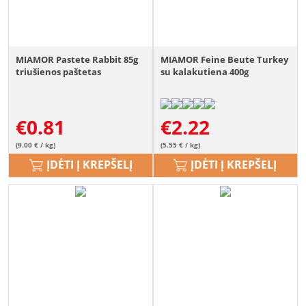
MIAMOR Pastete Rabbit 85g
MIAMOR Feine Beute Turkey
triušienos paštetas
su kalakutiena 400g
€
0.81
€
2.22
(9.00 € / kg)
(5.55 € / kg)
ĮDĖTI Į KREPŠELĮ
ĮDĖTI Į KREPŠELĮ