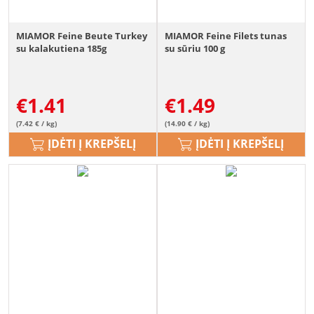
MIAMOR Feine Beute Turkey
MIAMOR Feine Filets tunas
su kalakutiena 185g
su sūriu 100 g
€
1.41
€
1.49
(7.42 € / kg)
(14.90 € / kg)
ĮDĖTI Į KREPŠELĮ
ĮDĖTI Į KREPŠELĮ