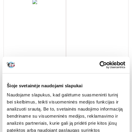
Šioje svetainėje naudojami slapukai
Naudojame slapukus, kad galėtume suasmeninti turinį
MIAMOR Feline Filets tuno ir
MIAMOR Trinkfein Tuno
bei skelbimus, teikti visuomeninės medijos funkcijas ir
krabų filė savo padaže 156 g
sriuba katėms 12x135g
analizuoti srautą. Be to, svetainės naudojimo informaciją
bendriname su visuomeninės medijos, reklamavimo ir
analizės partneriais, kurie gali ją pridėti prie kitos jūsų
€
2.02
€
12.00
pateiktos arba naudojant paslaugas surinktos