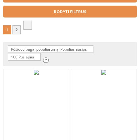
RODYTI FILTRUS
1
2
Rūšiuoti pagal populiarumą: Populiariausios
100 Puslapiui
?