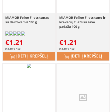
MIAMOR Feine Filets tunas
MIAMOR Feline Filets tuno ir
su daržovėmis 100 g
krevečių filets su savo
padažu 100 g
€
1.21
€
1.21
(12.10 € / kg)
(12.10 € / kg)
ĮDĖTI Į KREPŠELĮ
ĮDĖTI Į KREPŠELĮ