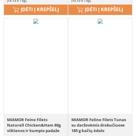
(15.13 € / kg)
(15.13 € / kg)
ĮDĖTI Į KREPŠELĮ
ĮDĖTI Į KREPŠELĮ
MIAMOR Feine Filets
MIAMOR Feline Filets Tunas
Naturell Chicken&Ham 80g
su daržovėmis drebučiuose
vištienos ir kumpio padaže
185 g kačių ėdalo