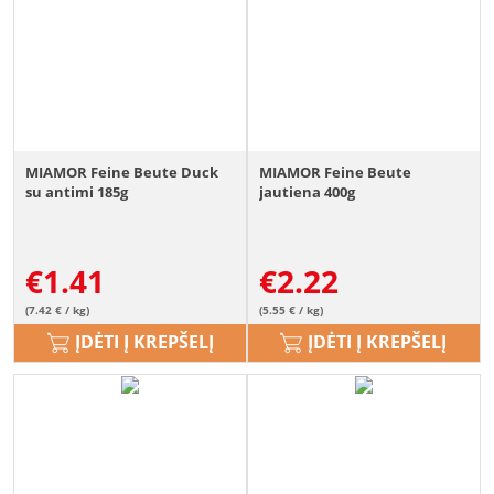
MIAMOR Feine Beute Duck
MIAMOR Feine Beute
su antimi 185g
jautiena 400g
€
1.41
€
2.22
(7.42 € / kg)
(5.55 € / kg)
ĮDĖTI Į KREPŠELĮ
ĮDĖTI Į KREPŠELĮ