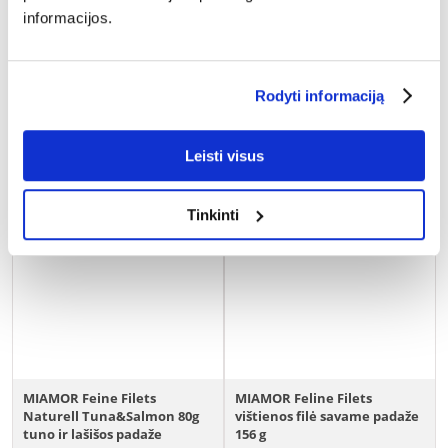
(12.63 € / kg)
(7.41 € / kg)
informacijos.
ĮDĖTI Į KREPŠELĮ
ĮDĖTI Į KREPŠELĮ
Rodyti informaciją
Leisti visus
Tinkinti
MIAMOR Feine Filets
MIAMOR Feline Filets
Naturell Tuna&Salmon 80g
vištienos filė savame padaže
tuno ir lašišos padaže
156 g