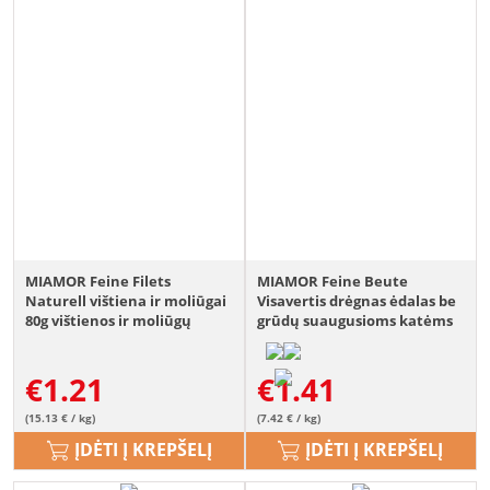
MIAMOR Feine Filets
MIAMOR Feine Beute
Naturell vištiena ir moliūgai
Visavertis drėgnas ėdalas be
80g vištienos ir moliūgų
grūdų suaugusioms katėms
padaže
su jautiena 185g
€
1.21
€
1.41
(15.13 € / kg)
(7.42 € / kg)
ĮDĖTI Į KREPŠELĮ
ĮDĖTI Į KREPŠELĮ