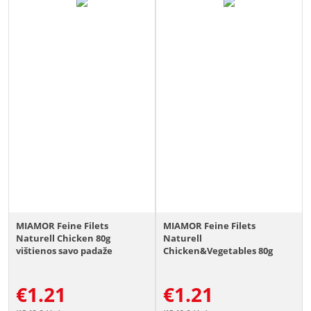
MIAMOR Feine Filets
MIAMOR Feine Filets
Naturell Chicken 80g
Naturell
vištienos savo padaže
Chicken&Vegetables 80g
vištienos ir daržovių padaže
€
1.21
€
1.21