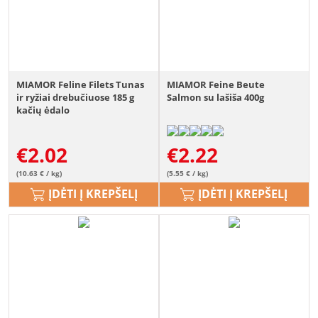
MIAMOR Feline Filets Tunas
MIAMOR Feine Beute
ir ryžiai drebučiuose 185 g
Salmon su lašiša 400g
kačių ėdalo
€
2.02
€
2.22
(10.63 € / kg)
(5.55 € / kg)
ĮDĖTI Į KREPŠELĮ
ĮDĖTI Į KREPŠELĮ