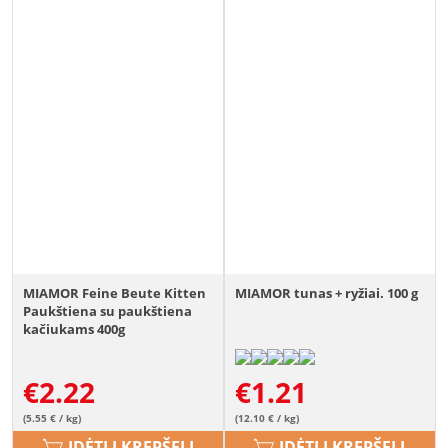
MIAMOR Feine Beute Kitten
MIAMOR tunas + ryžiai. 100 g
Paukštiena su paukštiena
kačiukams 400g
€
2.22
€
1.21
(5.55 € / kg)
(12.10 € / kg)
ĮDĖTI Į KREPŠELĮ
ĮDĖTI Į KREPŠELĮ