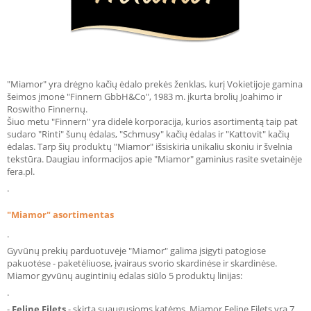
"Miamor" yra drėgno kačių ėdalo prekės ženklas, kurį Vokietijoje gamina
šeimos įmonė "Finnern GbbH&Co", 1983 m. įkurta brolių Joahimo ir
Roswitho Finnernų.
Šiuo metu "Finnern" yra didelė korporacija, kurios asortimentą taip pat
sudaro "Rinti" šunų ėdalas, "Schmusy" kačių ėdalas ir "Kattovit" kačių
ėdalas. Tarp šių produktų "Miamor" išsiskiria unikaliu skoniu ir švelnia
tekstūra. Daugiau informacijos apie "Miamor" gaminius rasite svetainėje
fera.pl.
.
"Miamor" asortimentas
.
Gyvūnų prekių parduotuvėje "Miamor" galima įsigyti patogiose
pakuotėse - paketėliuose, įvairaus svorio skardinėse ir skardinėse.
Miamor gyvūnų augintinių ėdalas siūlo 5 produktų linijas:
.
-
Feline
Filets
- skirta suaugusioms katėms. Miamor Feline Filets yra 7