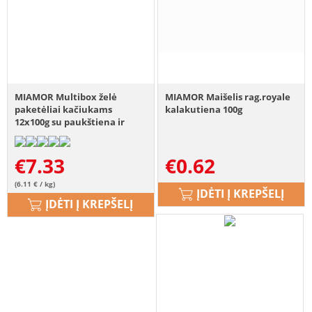
MIAMOR Multibox želė
MIAMOR Maišelis rag.royale
paketėliai kačiukams
kalakutiena 100g
12x100g su paukštiena ir
jautiena
€
7.33
€
0.62
(6.11 € / kg)
ĮDĖTI Į KREPŠELĮ
ĮDĖTI Į KREPŠELĮ