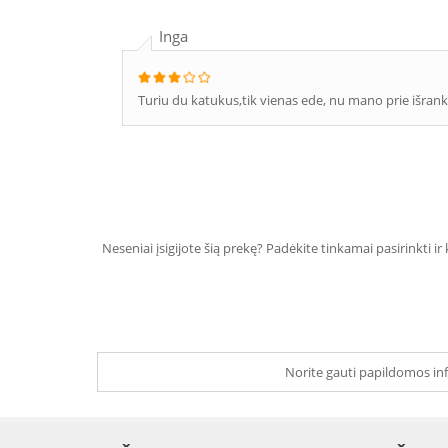
Inga
Turiu du katukus,tik vienas ede, nu mano prie išrank
Neseniai įsigijote šią prekę? Padėkite tinkamai pasirinkti ir
Norite gauti papildomos inf