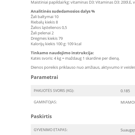
Maistiniai papildai/kg: vitaminas D3: Vitaminas D3: 200l.E
Analitinės sudedamosios dalys %
Žali baltymai 10
Riebalų kiekis 8
Žalios ląstelienos 0,5
Žali pelenai 2
Drėgmės kiekis 79
Kalorijų kiekis 100 g: 109 kcal
Tinkamo naudojimo instrukcija:
Katės svoris: 4 kg = maždaug 1 skardinė per dieną.
Dienos poreikis priklauso nuo amžiaus, aktyvumo ir veislė
Parametrai
PAKUOTĖS SVORIS (KG):
0.185
GAMINTOJAS:
MIAMO
Paskirtis
GYVENIMO ETAPAS:
Suaugę