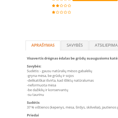
APRAŠYMAS
SAVYBĖS
ATSILIEPIMA
Visavertis drėgnas ėdalas be grūdų suaugusioms katė
Savybės:
Sudėtis: - gausu natūralių mėsos gabalėlių
-gryna mėsa, be grūdų ir sojos
-delikatiškai išvirta, kad išliktų natūralumas
-neformuota mėsa
-be dažiklių ir konservantų
-su taurinu
Sudėtis
37 % vištienos (kepenys, mėsa, širdys, skilveliai), jautienos 
Priedai