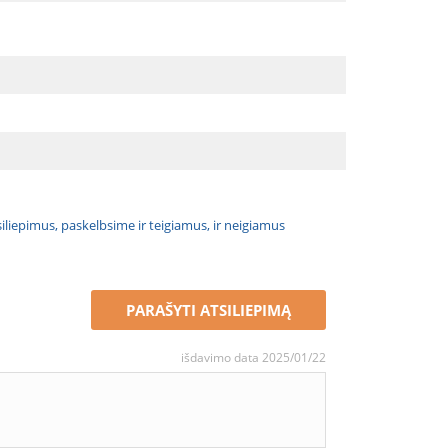
atsiliepimus, paskelbsime ir teigiamus, ir neigiamus
PARAŠYTI ATSILIEPIMĄ
išdavimo data 2025/01/22