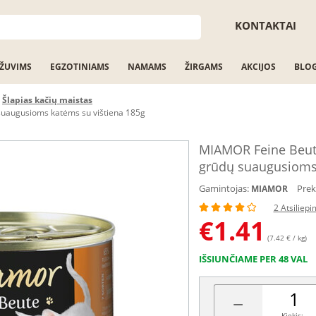
KONTAKTAI
ŽUVIMS
EGZOTINIAMS
NAMAMS
ŽIRGAMS
AKCIJOS
BLO
Šlapias kačių maistas
suaugusioms katėms su vištiena 185g
MIAMOR Feine Beute
grūdų suaugusioms 
Gamintojas:
Prek
MIAMOR
2 Atsiliepi
€
1.41
(7.42 € / kg)
IŠSIUNČIAME PER 48 VAL
−
Kiekis: