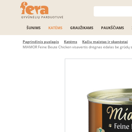
GYVŪNĖLIŲ PARDUOTUVĖ
ŠUNIMS
KATĖMS
GRAUŽIKAMS
PAUKŠČIAMS
Pagrindinis puslapis
Katėms
Kačių maistas ir skanėstai
MIAMOR Feine Beute Chicken visavertis drėgnas ėdalas be grūdų 