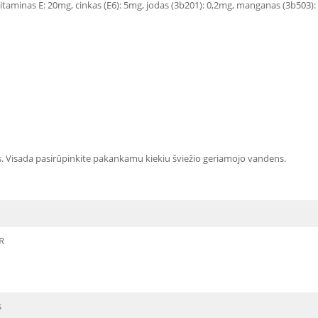
, vitaminas E: 20mg, cinkas (E6): 5mg, jodas (3b201): 0,2mg, manganas (3b503
s. Visada pasirūpinkite pakankamu kiekiu šviežio geriamojo vandens.
R
s