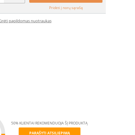
Pridėti į norų sąrašą
iūrėti papildomas nuotraukas
50% KLIENTAI REKOMENDUOJA ŠĮ PRODUKTĄ
PARAŠYTI ATSILIEPIMĄ