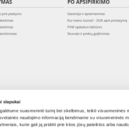
YMAS
PO APSIPIRKIMO
s prie paskyros
Garantija ir aptarnavimas
keitimas
Kur mano siunta? - DUK apie pristatymą
teikimas
PVM sąskaitos faktūros
tvirtinimas
Skundai ir prekių grąžinimas
i slapukai
alėtume suasmeninti turinį bei skelbimus, teikti visuomeninės m
o, svetainės naudojimo informaciją bendriname su visuomeninės m
tneriais, kurie gali ją pridėti prie kitos jūsų pateiktos arba naud