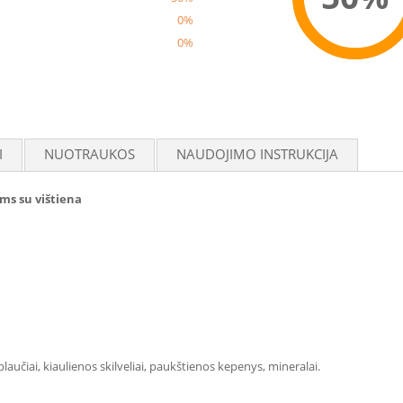
0%
0%
Reco
I
NUOTRAUKOS
NAUDOJIMO INSTRUKCIJA
ms su vištiena
plaučiai, kiaulienos skilveliai, paukštienos kepenys, mineralai.