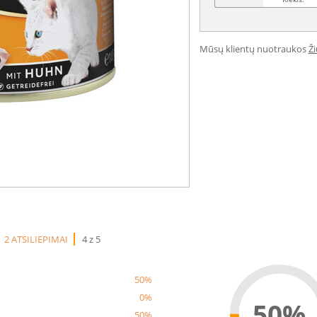
Mūsų klientų nuotraukos
Ž
2 ATSILIEPIMAI
4 z 5
50%
0%
50%
50%