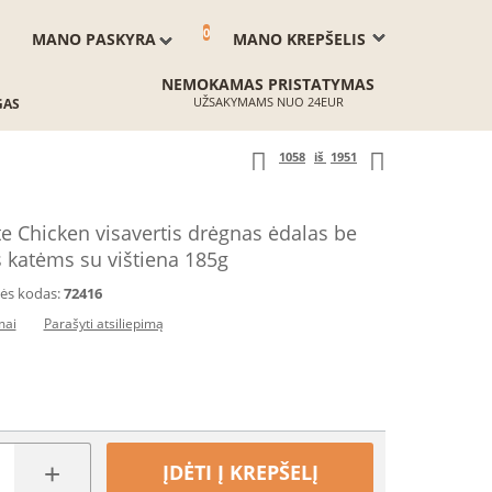
0
MANO PASKYRA
MANO KREPŠELIS
NEMOKAMAS PRISTATYMAS
UŽSAKYMAMS NUO 24EUR
GAS
1058
iš
1951
 Chicken visavertis drėgnas ėdalas be
katėms su vištiena 185g
ės kodas:
72416
mai
Parašyti atsiliepimą
+
ĮDĖTI Į KREPŠELĮ