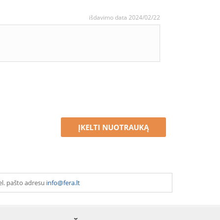
išdavimo data 2024/02/22
ĮKELTI NUOTRAUKĄ
el. pašto adresu
info@fera.lt