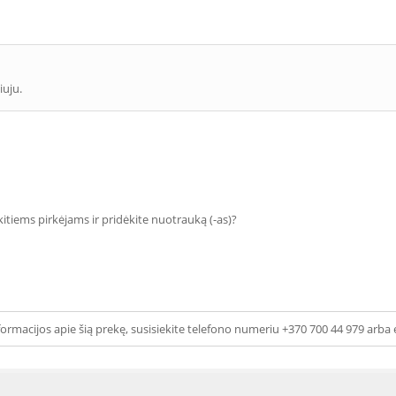
iuju.
 kitiems pirkėjams ir pridėkite nuotrauką (-as)?
ormacijos apie šią prekę, susisiekite telefono numeriu +370 700 44 979 arba 