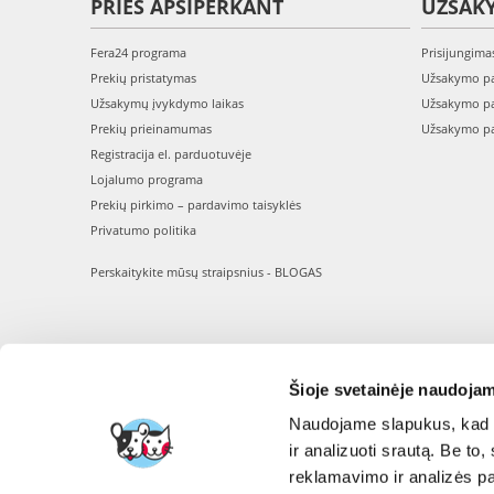
PRIEŠ APSIPERKANT
UŽSAK
Fera24 programa
Prisijungima
Prekių pristatymas
Užsakymo pa
Užsakymų įvykdymo laikas
Užsakymo pa
Prekių prieinamumas
Užsakymo pa
Registracija el. parduotuvėje
Lojalumo programa
Prekių pirkimo – pardavimo taisyklės
Privatumo politika
Perskaitykite mūsų straipsnius - BLOGAS
Šioje svetainėje naudojam
Naudojame slapukus, kad g
ir analizuoti srautą. Be t
reklamavimo ir analizės par