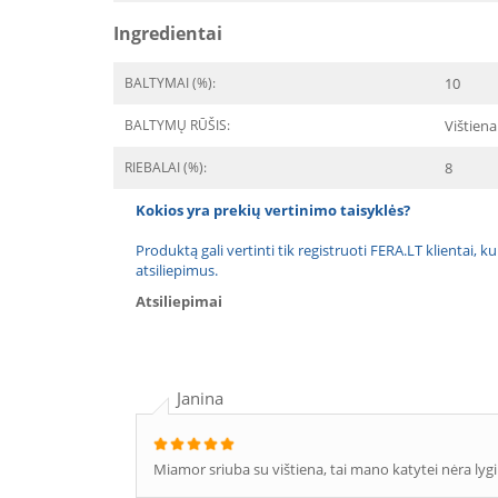
Ingredientai
BALTYMAI (%):
10
BALTYMŲ RŪŠIS:
Vištiena
RIEBALAI (%):
8
Kokios yra prekių vertinimo taisyklės?
Produktą gali vertinti tik registruoti FERA.LT klientai, k
atsiliepimus.
Atsiliepimai
Janina
Miamor sriuba su vištiena, tai mano katytei nėra lygiụ