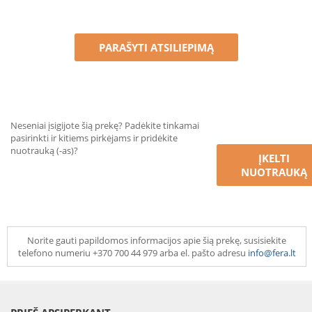
PARAŠYTI ATSILIEPIMĄ
Neseniai įsigijote šią prekę? Padėkite tinkamai
pasirinkti ir kitiems pirkėjams ir pridėkite
nuotrauką (-as)?
ĮKELTI
NUOTRAUKĄ
Norite gauti papildomos informacijos apie šią prekę, susisiekite
telefono numeriu +370 700 44 979 arba el. pašto adresu
info@fera.lt