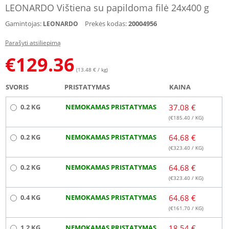
LEONARDO Vištiena su papildoma filė 24x400 g
Gamintojas:
Prekės kodas:
20004956
LEONARDO
Parašyti atsiliepimą
€
129.36
(13.48 € / kg)
SVORIS
PRISTATYMAS
KAINA
0.2 KG
NEMOKAMAS PRISTATYMAS
37.08 €
(€
185.40
/ KG)
0.2 KG
NEMOKAMAS PRISTATYMAS
64.68 €
(€
323.40
/ KG)
0.2 KG
NEMOKAMAS PRISTATYMAS
64.68 €
(€
323.40
/ KG)
0.4 KG
NEMOKAMAS PRISTATYMAS
64.68 €
(€
161.70
/ KG)
1.2 KG
NEMOKAMAS PRISTATYMAS
18.54 €