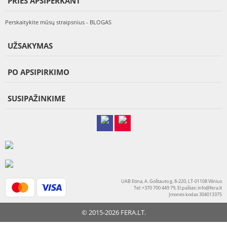
PRIEŠ APSIPERKANT
Perskaitykite mūsų straipsnius - BLOGAS
UŽSAKYMAS
PO APSIPIRKIMO
SUSIPAŽINKIME
UAB Etina, A. Goštauto g. 8-220, LT-01108 Vilnius
Tel: +370 700 449 79, El.paštas:
info@fera.lt
Įmonės kodas 304013375
© 2015-2026 FERA.LT.