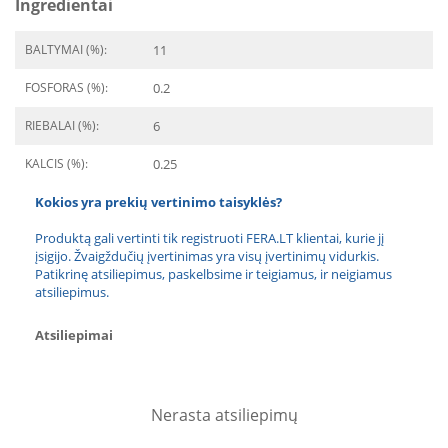
Ingredientai
BALTYMAI (%):
11
FOSFORAS (%):
0.2
RIEBALAI (%):
6
KALCIS (%):
0.25
Kokios yra prekių vertinimo taisyklės?
Produktą gali vertinti tik registruoti FERA.LT klientai, kurie jį
įsigijo. Žvaigždučių įvertinimas yra visų įvertinimų vidurkis.
Patikrinę atsiliepimus, paskelbsime ir teigiamus, ir neigiamus
atsiliepimus.
Atsiliepimai
Nerasta atsiliepimų