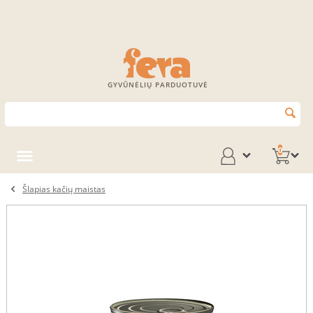
GYVŪNĖLIŲ PARDUOTUVĖ
0
Šlapias kačių maistas