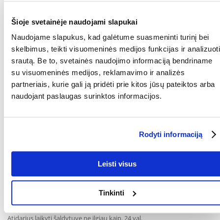
NAUDOJIMO INSTRUKCIJA
Šioje svetainėje naudojami slapukai
Visavertis ėdalas.
Naudojame slapukus, kad galėtume suasmeninti turinį bei
Švelniai virta savo sultyse, mėsa tampa neatremiamu kramtomuoju
skelbimus, teikti visuomeninės medijos funkcijas ir analizuoti
skanėstu. Lašišų aliejus suteikia receptui galutinį akcentą ir aprūpina
srautą. Be to, svetainės naudojimo informaciją bendriname
riebiųjų rūgščių, kad kailis būtų itin šilkinis. Natūraliai be cukraus,
dirbtinių dažiklių, kvapiųjų medžiagų ir konservantų.
su visuomeninės medijos, reklamavimo ir analizės
partneriais, kurie gali ją pridėti prie kitos jūsų pateiktos arba
Sudėtis :
paukštiena, kepenys, širdis, skilviai 56 %; vištienos sultinys 28,8 %;
naudojant paslaugas surinktos informacijos.
vištienos filė 14 %; mineralai 0,5 %; džiovinti kiaušinių lukštai 0,5 %;
lašišų aliejus 0,2 %.
Analitinės sudėdamos dalys:
Rodyti informaciją
Baltymai 11 %, riebalai 6 %, pelenai 2 %, žalia ląsteliena 0,3 %, drėgmė
78 %, kalcis 0,25 %, fosforas 0,2 %, natris 0,2 %.
Tinkamo naudojimo instruckija:
Leisti visus
200-400 g per parą suaugusioms 3-5 kg sveriančioms katėms.
Maitinkite kambario temperatūroje. Visada turi būti šviežio geriamojo
Tinkinti
vandens.
Atidarius laikyti šaldytuve ne ilgiau kaip. 24 val.