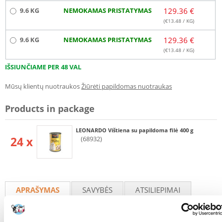
9.6 KG
NEMOKAMAS PRISTATYMAS
129.36 €
(€
13.48
/ KG)
9.6 KG
NEMOKAMAS PRISTATYMAS
129.36 €
(€
13.48
/ KG)
IŠSIUNČIAME PER 48 VAL
Mūsų klientų nuotraukos
Žiūrėti papildomas nuotraukas
Products in package
LEONARDO Vištiena su papildoma filė 400 g
24 x
(68932)
APRAŠYMAS
SAVYBĖS
ATSILIEPIMAI
NUOTRAUKOS