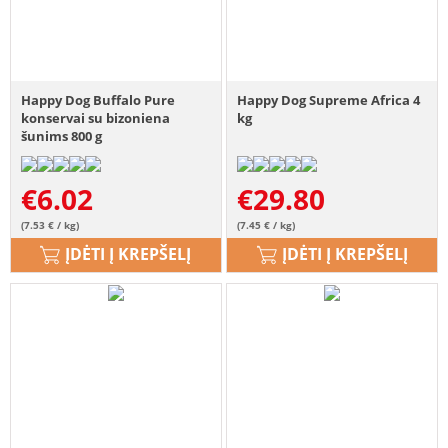
Happy Dog Buffalo Pure
Happy Dog Supreme Africa 4
konservai su bizoniena
kg
šunims 800 g
€
6.02
€
29.80
(7.53 € / kg)
(7.45 € / kg)
ĮDĖTI Į KREPŠELĮ
ĮDĖTI Į KREPŠELĮ