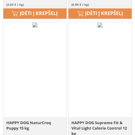
(3.03 € / kg)
(6.96 € / kg)
ĮDĖTI Į KREPŠELĮ
ĮDĖTI Į KREPŠELĮ
HAPPY DOG NaturCroq
HAPPY DOG Supreme Fit &
Puppy 15 kg
Vital Light Calorie Control 12
kg