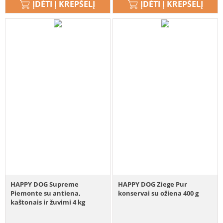
ĮDĖTI Į KREPŠELĮ
ĮDĖTI Į KREPŠELĮ
HAPPY DOG Supreme
HAPPY DOG Ziege Pur
Piemonte su antiena,
konservai su ožiena 400 g
kaštonais ir žuvimi 4 kg