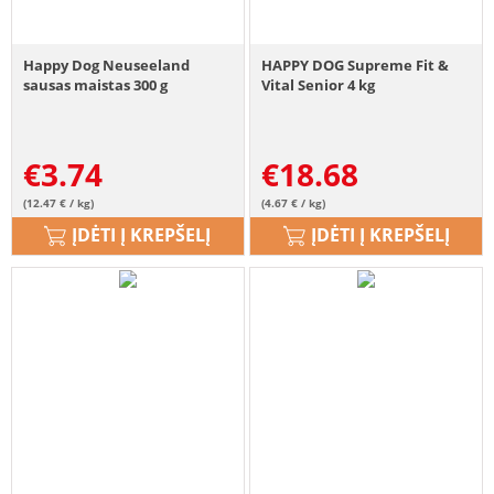
Happy Dog Neuseeland
HAPPY DOG Supreme Fit &
sausas maistas 300 g
Vital Senior 4 kg
€
3.74
€
18.68
(12.47 € / kg)
(4.67 € / kg)
ĮDĖTI Į KREPŠELĮ
ĮDĖTI Į KREPŠELĮ