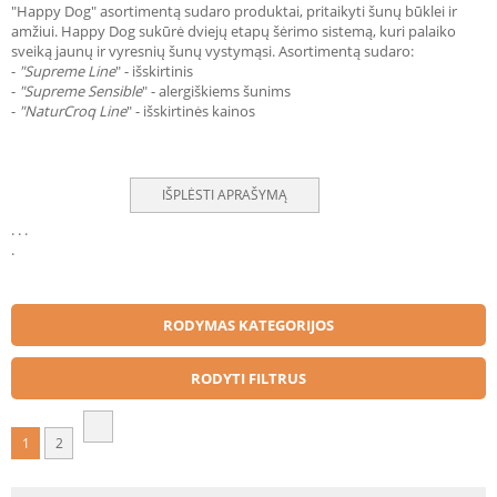
"Happy Dog" asortimentą sudaro produktai, pritaikyti šunų būklei ir
amžiui. Happy Dog sukūrė dviejų etapų šėrimo sistemą, kuri palaiko
sveiką jaunų ir vyresnių šunų vystymąsi. Asortimentą sudaro:
-
"Supreme Line
" - išskirtinis
-
"Supreme Sensible
" - alergiškiems šunims
-
"NaturCroq Line
" - išskirtinės kainos
IŠPLĖSTI APRAŠYMĄ
.
.
.
.
RODYMAS KATEGORIJOS
RODYTI FILTRUS
1
2