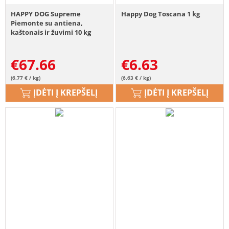
HAPPY DOG Supreme
Happy Dog Toscana 1 kg
Piemonte su antiena,
kaštonais ir žuvimi 10 kg
€
67.66
€
6.63
(6.77 € / kg)
(6.63 € / kg)
ĮDĖTI Į KREPŠELĮ
ĮDĖTI Į KREPŠELĮ