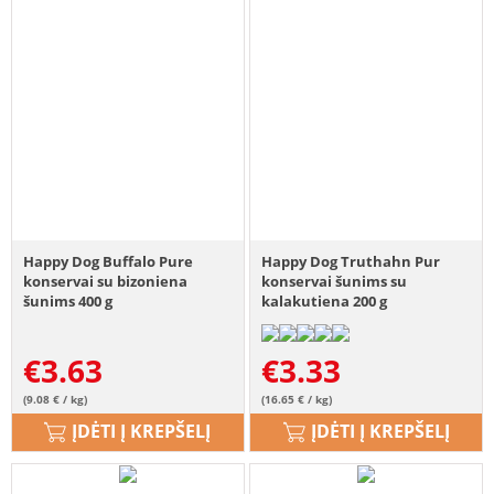
Happy Dog Buffalo Pure
Happy Dog Truthahn Pur
konservai su bizoniena
konservai šunims su
šunims 400 g
kalakutiena 200 g
€
3.63
€
3.33
(9.08 € / kg)
(16.65 € / kg)
ĮDĖTI Į KREPŠELĮ
ĮDĖTI Į KREPŠELĮ