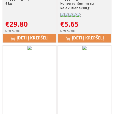
4 kg
konservai šunims su
kalakutiena 800 g
€
29.80
€
5.65
(7.45 € / kg)
(7.06 € / kg)
ĮDĖTI Į KREPŠELĮ
ĮDĖTI Į KREPŠELĮ