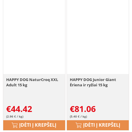
HAPPY DOG NaturCroq XXL
HAPPY DOG Junior Giant
Adult 15 kg
Ėriena ir ryžiai 15 kg
€
44.42
€
81.06
(2.96 € / kg)
(5.40 € / kg)
ĮDĖTI Į KREPŠELĮ
ĮDĖTI Į KREPŠELĮ