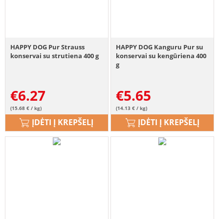
HAPPY DOG Pur Strauss
HAPPY DOG Kanguru Pur su
konservai su strutiena 400 g
konservai su kengūriena 400
g
€
6.27
€
5.65
(15.68 € / kg)
(14.13 € / kg)
ĮDĖTI Į KREPŠELĮ
ĮDĖTI Į KREPŠELĮ