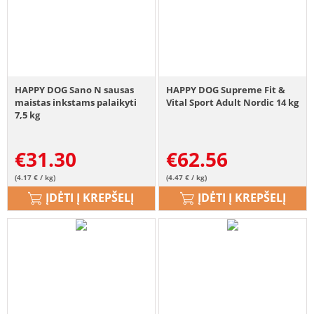
HAPPY DOG Sano N sausas
HAPPY DOG Supreme Fit &
maistas inkstams palaikyti
Vital Sport Adult Nordic 14 kg
7,5 kg
€
31.30
€
62.56
(4.17 € / kg)
(4.47 € / kg)
ĮDĖTI Į KREPŠELĮ
ĮDĖTI Į KREPŠELĮ