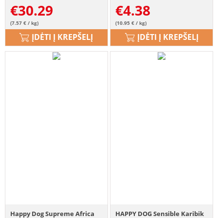
€
30.29
€
4.38
(7.57 € / kg)
(10.95 € / kg)
ĮDĖTI Į KREPŠELĮ
ĮDĖTI Į KREPŠELĮ
Happy Dog Supreme Africa
HAPPY DOG Sensible Karibik