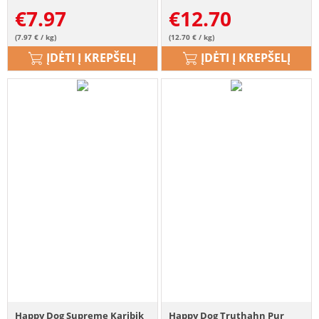
€
7.97
€
12.70
(7.97 € / kg)
(12.70 € / kg)
ĮDĖTI Į KREPŠELĮ
ĮDĖTI Į KREPŠELĮ
Happy Dog Supreme Karibik
Happy Dog Truthahn Pur