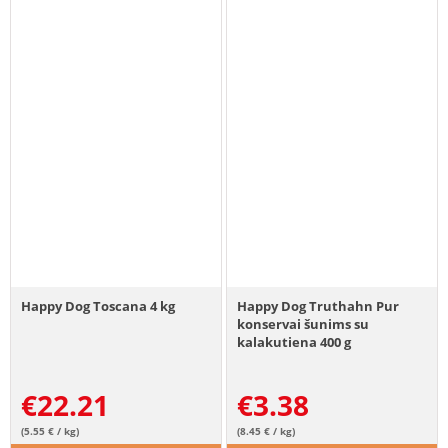
Happy Dog Toscana 4 kg
Happy Dog Truthahn Pur
konservai šunims su
kalakutiena 400 g
€
22.21
€
3.38
(5.55 € / kg)
(8.45 € / kg)