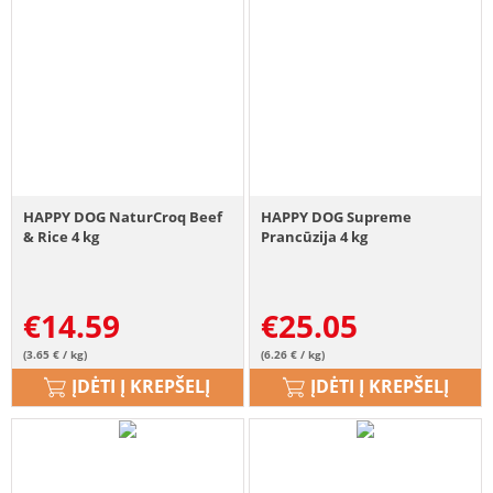
HAPPY DOG NaturCroq Beef
HAPPY DOG Supreme
& Rice 4 kg
Prancūzija 4 kg
€
14.59
€
25.05
(3.65 € / kg)
(6.26 € / kg)
ĮDĖTI Į KREPŠELĮ
ĮDĖTI Į KREPŠELĮ