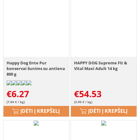
Happy Dog Ente Pur
HAPPY DOG Supreme Fit &
konservai šunims su antiena
Vital Maxi Adult 14 kg
800 g
€
6.27
€
54.53
(7.84 € / kg)
(3.90 € / kg)
ĮDĖTI Į KREPŠELĮ
ĮDĖTI Į KREPŠELĮ