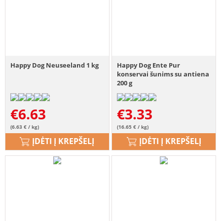
Happy Dog Neuseeland 1 kg
Happy Dog Ente Pur
konservai šunims su antiena
200 g
€
6.63
€
3.33
(6.63 € / kg)
(16.65 € / kg)
ĮDĖTI Į KREPŠELĮ
ĮDĖTI Į KREPŠELĮ