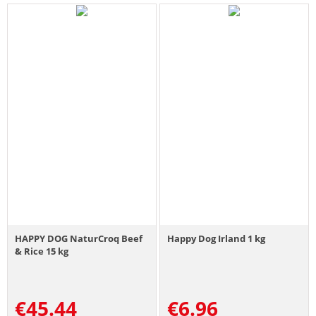
HAPPY DOG NaturCroq Beef
Happy Dog Irland 1 kg
& Rice 15 kg
€
45.44
€
6.96