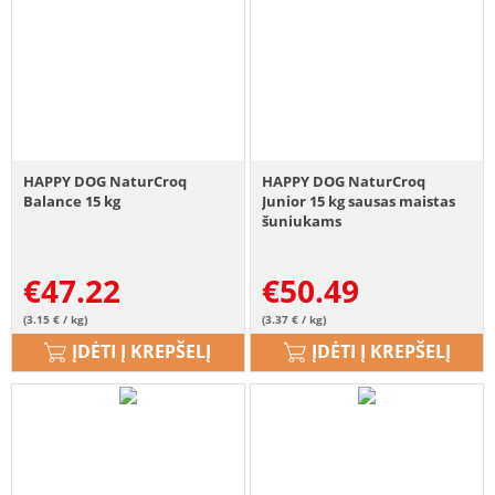
HAPPY DOG NaturCroq
HAPPY DOG NaturCroq
Balance 15 kg
Junior 15 kg sausas maistas
šuniukams
€
47.22
€
50.49
(3.15 € / kg)
(3.37 € / kg)
ĮDĖTI Į KREPŠELĮ
ĮDĖTI Į KREPŠELĮ