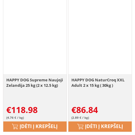
HAPPY DOG Supreme Naujoji
HAPPY DOG NaturCroq XXL
Zelandija 25 kg (2 x 12.5 kg)
Adult 2 x 15 kg ( 30kg )
€
118.98
€
86.84
(4.76 € / kg)
(2.89 € / kg)
ĮDĖTI Į KREPŠELĮ
ĮDĖTI Į KREPŠELĮ