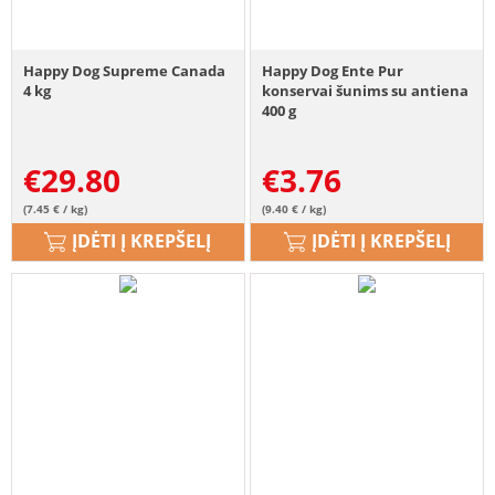
Happy Dog Supreme Canada
Happy Dog Ente Pur
4 kg
konservai šunims su antiena
400 g
€
29.80
€
3.76
(7.45 € / kg)
(9.40 € / kg)
ĮDĖTI Į KREPŠELĮ
ĮDĖTI Į KREPŠELĮ