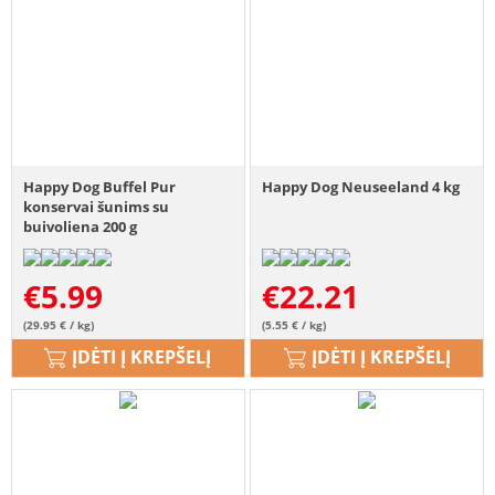
Happy Dog Buffel Pur
Happy Dog Neuseeland 4 kg
konservai šunims su
buivoliena 200 g
€
5.99
€
22.21
(29.95 € / kg)
(5.55 € / kg)
ĮDĖTI Į KREPŠELĮ
ĮDĖTI Į KREPŠELĮ