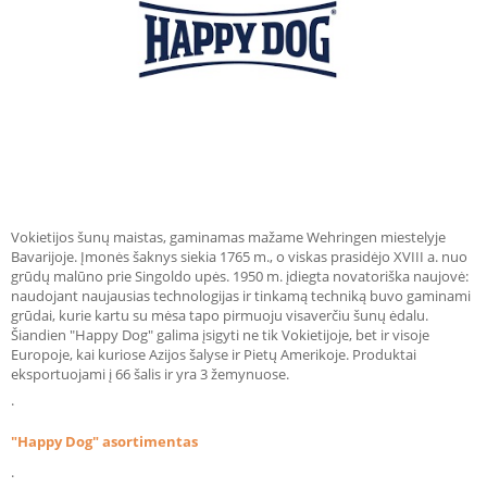
Vokietijos šunų maistas, gaminamas mažame Wehringen miestelyje
Bavarijoje. Įmonės šaknys siekia 1765 m., o viskas prasidėjo XVIII a. nuo
grūdų malūno prie Singoldo upės. 1950 m. įdiegta novatoriška naujovė:
naudojant naujausias technologijas ir tinkamą techniką buvo gaminami
grūdai, kurie kartu su mėsa tapo pirmuoju visaverčiu šunų ėdalu.
Šiandien "Happy Dog" galima įsigyti ne tik Vokietijoje, bet ir visoje
Europoje, kai kuriose Azijos šalyse ir Pietų Amerikoje. Produktai
eksportuojami į 66 šalis ir yra 3 žemynuose.
.
"Happy Dog" asortimentas
.