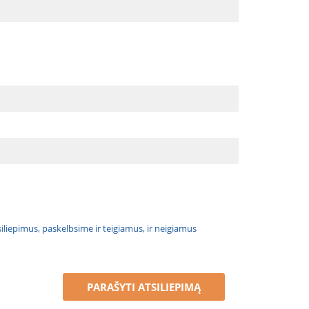
atsiliepimus, paskelbsime ir teigiamus, ir neigiamus
PARAŠYTI ATSILIEPIMĄ