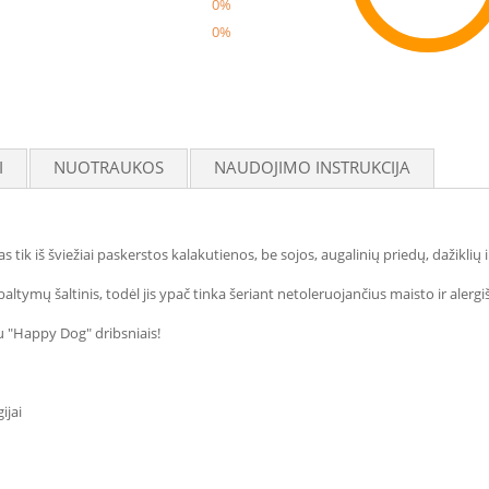
0%
0%
Reco
I
NUOTRAUKOS
NAUDOJIMO INSTRUKCIJA
 iš šviežiai paskerstos kalakutienos, be sojos, augalinių priedų, dažiklių 
ltymų šaltinis, todėl jis ypač tinka šeriant netoleruojančius maisto ir alergi
u "Happy Dog" dribsniais!
ijai