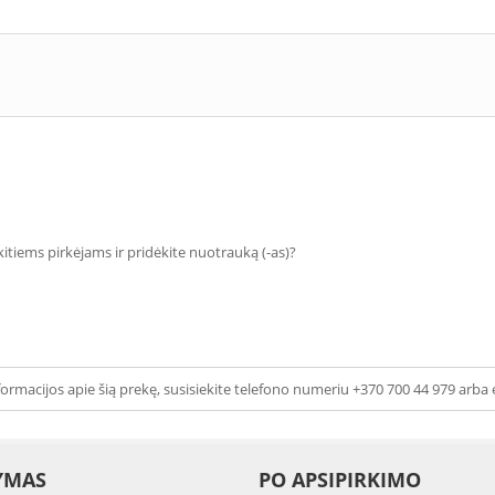
 kitiems pirkėjams ir pridėkite nuotrauką (-as)?
ormacijos apie šią prekę, susisiekite telefono numeriu +370 700 44 979 arba 
YMAS
PO APSIPIRKIMO