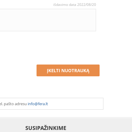
išdavimo data 2022/08/20
ĮKELTI NUOTRAUKĄ
el. pašto adresu
info@fera.lt
SUSIPAŽINKIME