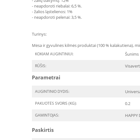
- žalių baltymų: 12%
- neapdoroti riebalai: 6,5 %.
- žalios ląstelienos: 1%
- neapdoroti pelenai: 3,5 %.
Turinys:
Mėsa ir gyvulinės kilmės produktai (100 % kalakutiena), min
KOKIAM AUGINTINIUI:
Šunims
RŪŠIS:
Visavert
Parametrai
AUGINTINIO DYDIS:
Univers
PAKUOTĖS SVORIS (KG):
0.2
GAMINTOJAS:
HAPPY 
Paskirtis