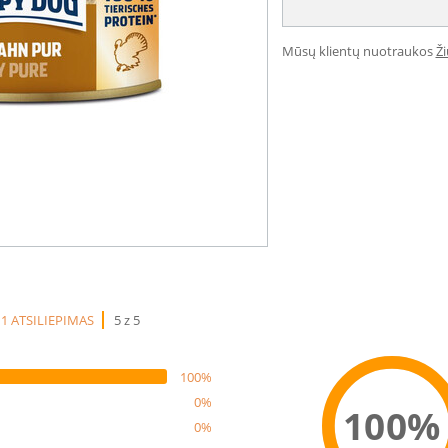
Mūsų klientų nuotraukos
Ž
1 ATSILIEPIMAS
5 z 5
100%
0%
100%
0%