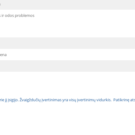
s
s ir odos problemos
iena
urie jį įsigijo. Žvaigždučių įvertinimas yra visų įvertinimų vidurkis. Patikrinę 