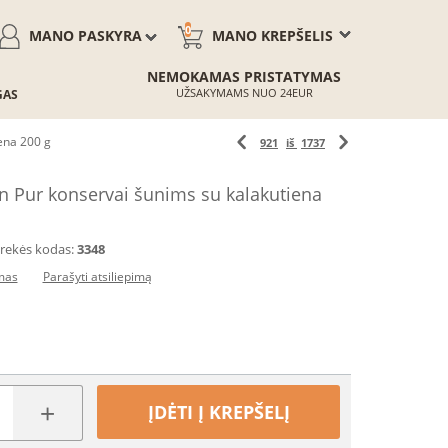
0
MANO PASKYRA
MANO KREPŠELIS
NEMOKAMAS PRISTATYMAS
UŽSAKYMAMS NUO 24EUR
GAS
ena 200 g
921
iš
1737
 Pur konservai šunims su kalakutiena
rekės kodas:
3348
imas
Parašyti atsiliepimą
+
ĮDĖTI Į KREPŠELĮ