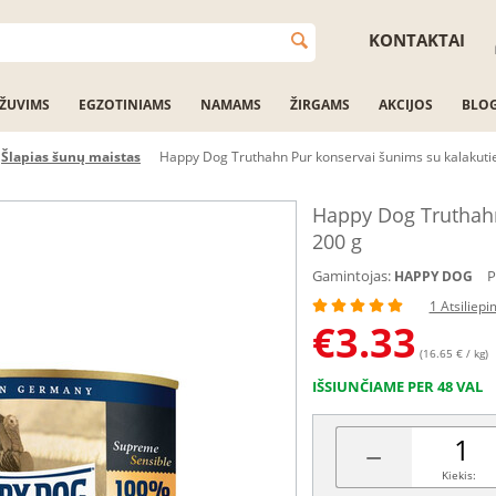
KONTAKTAI
ŽUVIMS
EGZOTINIAMS
NAMAMS
ŽIRGAMS
AKCIJOS
BLO
Šlapias šunų maistas
Happy Dog Truthahn Pur konservai šunims su kalakuti
Happy Dog Truthahn
200 g
Gamintojas:
P
HAPPY DOG
1 Atsiliep
€
3.33
(16.65 € / kg)
IŠSIUNČIAME PER 48 VAL
−
Kiekis: