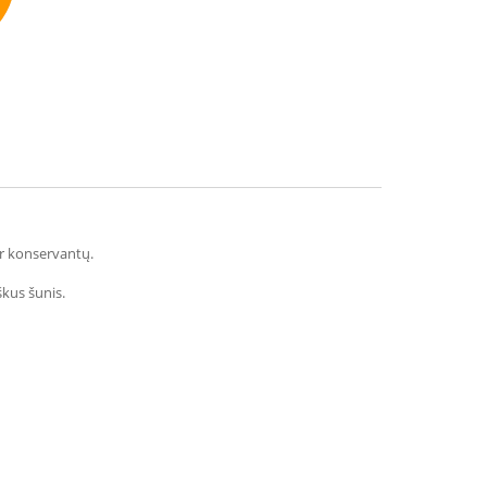
mmend
ir konservantų.
škus šunis.