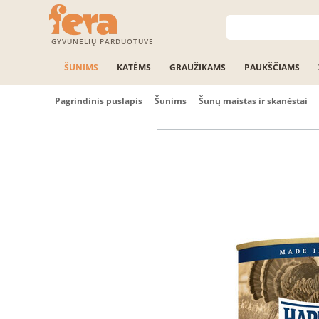
GYVŪNĖLIŲ PARDUOTUVĖ
ŠUNIMS
KATĖMS
GRAUŽIKAMS
PAUKŠČIAMS
Pagrindinis puslapis
Šunims
Šunų maistas ir skanėstai