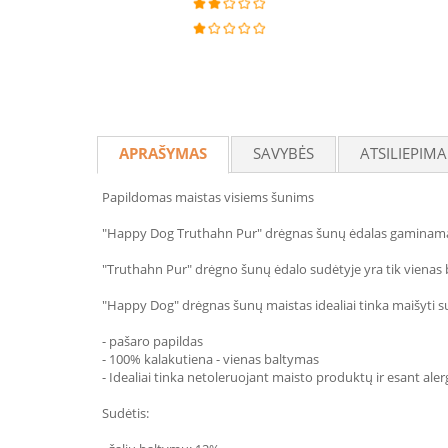
APRAŠYMAS
SAVYBĖS
ATSILIEPIMA
Papildomas maistas visiems šunims
"Happy Dog Truthahn Pur" drėgnas šunų ėdalas gaminamas tik
"Truthahn Pur" drėgno šunų ėdalo sudėtyje yra tik vienas ba
"Happy Dog" drėgnas šunų maistas idealiai tinka maišyti s
- pašaro papildas
- 100% kalakutiena - vienas baltymas
- Idealiai tinka netoleruojant maisto produktų ir esant alerg
Sudėtis: