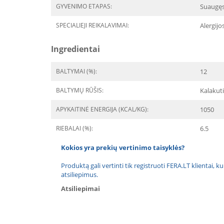
GYVENIMO ETAPAS:
Suaugę
SPECIALIEJI REIKALAVIMAI:
Alergijo
Ingredientai
BALTYMAI (%):
12
BALTYMŲ RŪŠIS:
Kalakut
APYKAITINĖ ENERGIJA (KCAL/KG):
1050
RIEBALAI (%):
6.5
Kokios yra prekių vertinimo taisyklės?
Produktą gali vertinti tik registruoti FERA.LT klientai, k
atsiliepimus.
Atsiliepimai