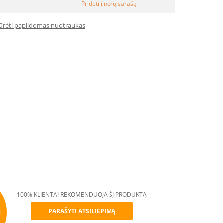
Pridėti į norų sąrašą
iūrėti papildomas nuotraukas
100% KLIENTAI REKOMENDUOJA ŠĮ PRODUKTĄ
PARAŠYTI ATSILIEPIMĄ