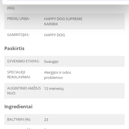
PAKUOTĖS SVORIS
1
(KG):
PREKIŲ LINIJA:
HAPPY DOG SUPREME
KARIBIK
GAMINTOJAS:
HAPPY DOG
Paskirtis
GYVENIMO ETAPAS:
Suaugęs
SPECIALIEJI
Alergijos ir odos
REIKALAVIMAI:
problemos
AUGINTINIO AMŽIUS
12 mėnesių
NUO:
Ingredientai
BALTYMAI (%):
23