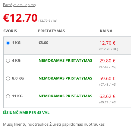
Parašyti atsiliepimą
€
12.70
(12.70 € / kg)
SVORIS
PRISTATYMAS
KAINA
1 KG
€3.00
12.70 €
(€
12.70
/ KG)
4 KG
NEMOKAMAS PRISTATYMAS
29.80 €
(€
7.45
/ KG)
8.0 KG
NEMOKAMAS PRISTATYMAS
59.60 €
(€
7.45
/ KG)
11 KG
NEMOKAMAS PRISTATYMAS
63.62 €
(€
5.78
/ KG)
IŠSIUNČIAME PER 48 VAL
Mūsų klientų nuotraukos
Žiūrėti papildomas nuotraukas