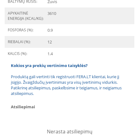
BALTYMŲ RŪŠIS:
Žuvis
APYKAITINĖ
3610
ENERGIJA (KCAL/KG):
FOSFORAS (%):
0.9
RIEBALAI (%):
12
KALCIS (%):
1.4
Kokios yra prekių vertinimo taisyklės?
Produktą gali vertinti tik registruoti FERA.LT klientai, kurie jį
įsigijo. Žvaigždučių įvertinimas yra visų įvertinimų vidurkis.
Patikrinę atsiliepimus, paskelbsime ir teigiamus, ir neigiamus
atsiliepimus.
Atsiliepimai
Nerasta atsiliepimų