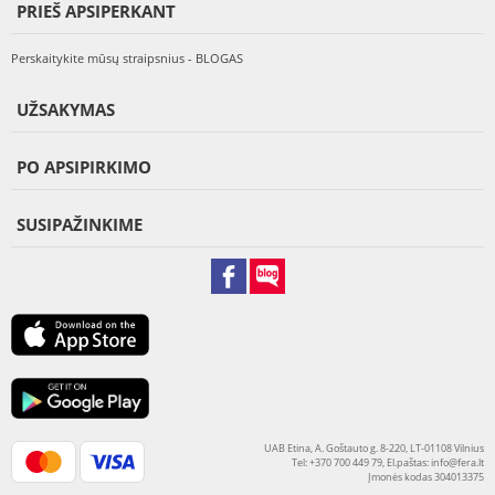
PRIEŠ APSIPERKANT
Perskaitykite mūsų straipsnius - BLOGAS
UŽSAKYMAS
PO APSIPIRKIMO
SUSIPAŽINKIME
UAB Etina, A. Goštauto g. 8-220, LT-01108 Vilnius
Tel: +370 700 449 79, El.paštas:
info@fera.lt
Įmonės kodas 304013375