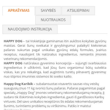
APRAŠYMAS
SAVYBĖS
ATSILIEPIMAI
NUOTRAUKOS
NAUDOJIMO INSTRUKCIJA
HAPPY DOG
– tai Vokietijoje gaminamas itin aukštos kokybės gyvūnų
maistas. Gerai šunų sveikatai ir gyvybingumui palaikyti kiekvienas
pašaras sukurtas pagal unikalias gyvūnų ėdalų formules, įvairius
receptus, naudojant tik natūralius ingredientus, remiantis įmonės
veterinarų rekomendacijomis.
HAPPY DOG
natūralaus gyvenimo koncepcija – sujungti svarbiausius
ingredientus ir užtikrinti, kad Jūsų šuns organizmui būtų suteikta
viskas, kas yra reikalinga, kad augintinis turėtų pilnavertį gyvenimą:
nuo stiprios imuninės sistemos iki sveiko kailio.
Happy Dog Karibik –
subalansuotas visavertis sausas visų veislių
suaugusių (nuo 11 kg svorio) šunų pašaras. Pašaras pagamintas pagal
specialų „Happy Dog" įmonės veterinarų rekomenduojamą receptą. Jį
sudaro tik išskirtinės kokybės ingredientai, gauti iš gardžiosios Karibų
virtuvės. Dėl savo unikalios receptūros šis ėdalas rekomenduojamas
šunims, turintiems problemų su virškinimu. Patiks ir maistui