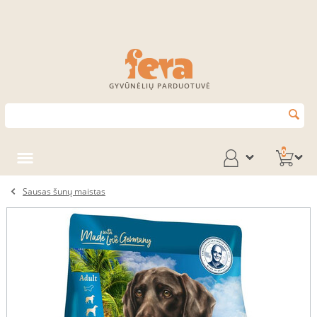
GYVŪNĖLIŲ PARDUOTUVĖ
0
Sausas šunų maistas