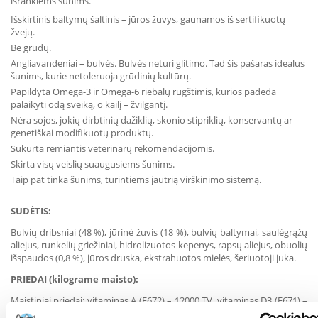
išrankiems šunims.
Išskirtinis baltymų šaltinis – jūros žuvys, gaunamos iš sertifikuotų
žvejų.
Be grūdų.
Angliavandeniai – bulvės. Bulvės neturi glitimo. Tad šis pašaras idealus
šunims, kurie netoleruoja grūdinių kultūrų.
Papildyta Omega-3 ir Omega-6 riebalų rūgštimis, kurios padeda
palaikyti odą sveiką, o kailį – žvilgantį.
Nėra sojos, jokių dirbtinių dažiklių, skonio stipriklių, konservantų ar
genetiškai modifikuotų produktų.
Sukurta remiantis veterinarų rekomendacijomis.
Skirta visų veislių suaugusiems šunims.
Taip pat tinka šunims, turintiems jautrią virškinimo sistemą.
SUDĖTIS:
Bulvių dribsniai (48 %), jūrinė žuvis (18 %), bulvių baltymai, saulėgrąžų
aliejus, runkelių griežiniai, hidrolizuotos kepenys, rapsų aliejus, obuolių
išspaudos (0,8 %), jūros druska, ekstrahuotos mielės, šeriuotoji juka.
PRIEDAI
(kilograme maisto):
Maistiniai priedai: vitaminas A (E672) – 12000 TV, vitaminas D3 (E671) –
1200 TV, vitaminas E (α-tokoferolis 3a700) – 75 mg, vitaminas B1