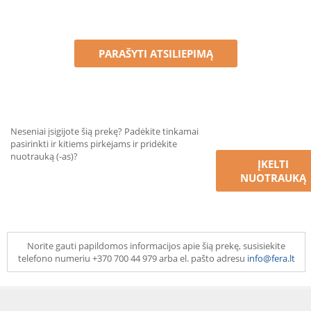
PARAŠYTI ATSILIEPIMĄ
Neseniai įsigijote šią prekę? Padėkite tinkamai
pasirinkti ir kitiems pirkėjams ir pridėkite
nuotrauką (-as)?
ĮKELTI
NUOTRAUKĄ
Norite gauti papildomos informacijos apie šią prekę, susisiekite
telefono numeriu +370 700 44 979 arba el. pašto adresu
info@fera.lt