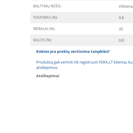
BALTYMŲ RŪŠIS:
Vištiena
FOSFORAS (%):
0.8
RIEBALAI (%):
20
KALCIS (%):
0.8
Kokios yra prekių vertinimo taisyklės?
Produktą gali vertinti tik registruoti FERA.LT klientai, k
atsiliepimus.
Atsiliepimai