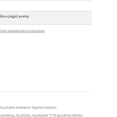
lima įsigyti prekę
iūrėti papildomas nuotraukas
s jūsų katės sveikiems šlapimo takams.
iavandenių, be grūdų, naudojant 77 % gyvulinės kilmės