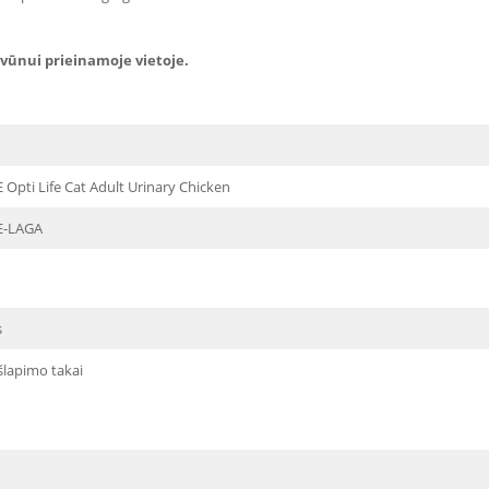
yvūnui prieinamoje vietoje.
 Opti Life Cat Adult Urinary Chicken
E-LAGA
s
šlapimo takai