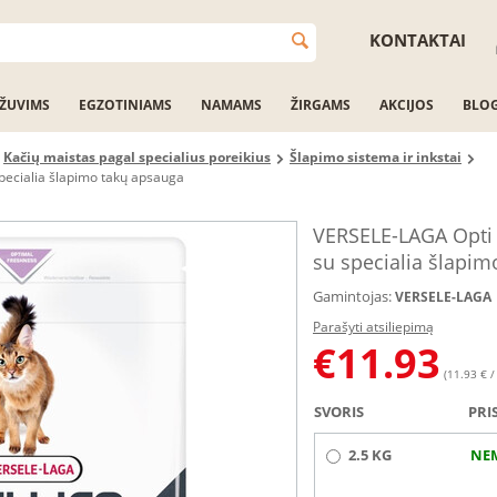
KONTAKTAI
ŽUVIMS
EGZOTINIAMS
NAMAMS
ŽIRGAMS
AKCIJOS
BLO
Kačių maistas pagal specialius poreikius
Šlapimo sistema ir inkstai
specialia šlapimo takų apsauga
VERSELE-LAGA Opti L
su specialia šlapim
Gamintojas:
VERSELE-LAGA
Parašyti atsiliepimą
€
11.93
(11.93 € /
SVORIS
PRI
2.5 KG
NE