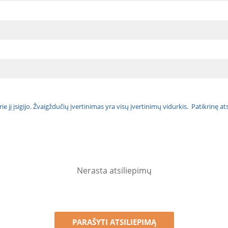
urie jį įsigijo. Žvaigždučių įvertinimas yra visų įvertinimų vidurkis. Patikrinę 
Nerasta atsiliepimų
PARAŠYTI ATSILIEPIMĄ