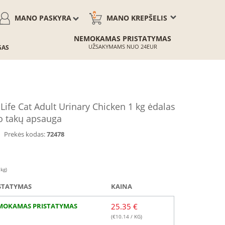
0
MANO PASKYRA
MANO KREPŠELIS
NEMOKAMAS PRISTATYMAS
UŽSAKYMAMS NUO 24EUR
GAS
ife Cat Adult Urinary Chicken 1 kg ėdalas
o takų apsauga
Prekės kodas:
72478
 kg)
STATYMAS
KAINA
MOKAMAS PRISTATYMAS
25.35 €
(€
10.14
/ KG)