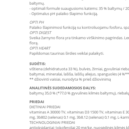
baltymų.
- optimali formulė suaugusioms katėms: 35 % baltymų / 20 
- Optimalus pH palaiko šlapimo funkciją.
OPTI PH
Palaiko šlapinimosi funkciją su kontroliuojamu fosforu, sp
OPTI DIGEST
Sveika žarnyno flora yra tinkamo virškinimo pagrindas. Len
florą.
OPTI HEART
Papildomas taurinas širdies veiklai palaikyti.
SUDĖTIS:
vištiena (dehidratuota 33 %), bulvės, žirniai, gyvuliniai rieb
baltymai, mineralai, lašiša, lašišų aliejus, spanguolės (4 
** džiovinti vaisiai, nurodyta % prieš džiovinimą
ANALITINĖS SUDEDAMOSIOS DALYS:
baltymų 35,0 % (*77,0 % gyvulinės kilmės baltymų), riebalų 2
PRIEDAI
DIETINIAI PRIEDAI
vitaminas A 30000 TV, vitaminas D3 1500 TV, vitaminas E 30
mg, 3b802 (selenas) 0,1 mg, 3b8.12 (selenas) 0,1 mg, L-karn
TECHNOLOGINIAI PRIEDAI
antioksidantai: tokoferoliai 20 mg/kg, nuosėdinės kilmės kli