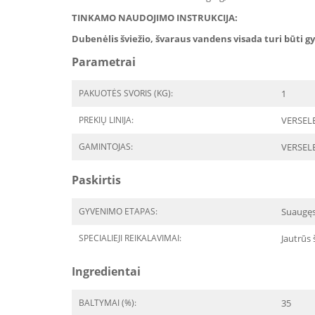
TINKAMO NAUDOJIMO INSTRUKCIJA:
Dubenėlis šviežio, švaraus vandens visada turi būti g
Parametrai
PAKUOTĖS SVORIS (KG):
1
PREKIŲ LINIJA:
VERSELE
GAMINTOJAS:
VERSEL
Paskirtis
GYVENIMO ETAPAS:
Suaugę
SPECIALIEJI REIKALAVIMAI:
Jautrūs 
Ingredientai
BALTYMAI (%):
35