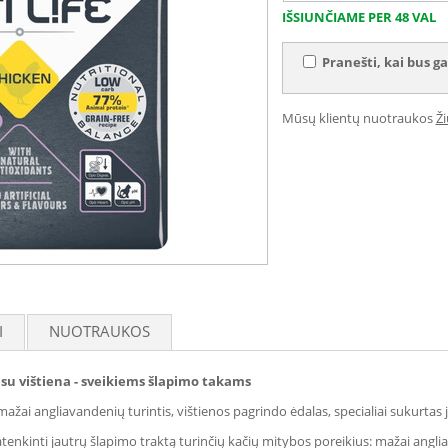
IŠSIUNČIAME PER 48 VAL
Pranešti, kai bus ga
Mūsų klientų nuotraukos
Ž
I
NUOTRAUKOS
su vištiena - sveikiems šlapimo takams
 mažai angliavandenių turintis, vištienos pagrindo ėdalas, specialiai sukurta
tenkinti jautrų šlapimo traktą turinčių kačių mitybos poreikius: mažai angl