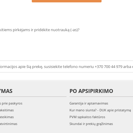
 kitiems pirkėjams ir pridėkite nuotrauką (-as)?
ormacijos apie šią prekę, susisiekite telefono numeriu +370 700 44 979 arba 
YMAS
PO APSIPIRKIMO
s prie paskyros
Garantija ir aptarnavimas
keitimas
Kur mano siunta? - DUK apie pristatymą
teikimas
PVM sąskaitos faktūros
tvirtinimas
Skundai ir prekių grąžinimas