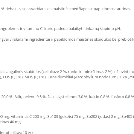
% riebalų, visos svarbiausios maistinės medžiagos ir papildomas taurinas.
anguolėmis ir vitaminu C, kurie padeda palaikyti tinkamą šlapimo pH.
gvai virškinami ingredientai ir papildomos maistinės skaidulos bei prebioti
alai, augalinės skaidulos (celiuliozė 2 %, runkelių minkštimas 2 %), džiovinti ne
%**), FOS (0,3 %), MOS (0,1 %), jūros dumbliai (Ascophyllum nodosum), juka (25
0,0 %, žalių pelenų 9,5 %, žalios ląstelienos 3,0 %, kalcio 0,8 %, fosforo 0,
0 mg, vitaminas C 200 mg, 3b103 (geležis) 75 mg, 3b202 (jodas) 2 mg, 3b405 
itinas 40 mg
noptilolitas: 10 g/kg