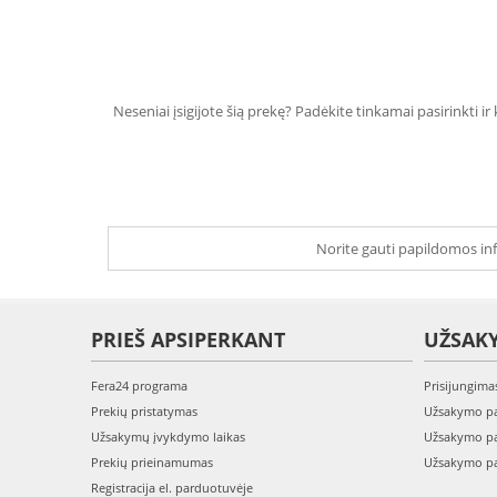
Neseniai įsigijote šią prekę? Padėkite tinkamai pasirinkti ir
Norite gauti papildomos inf
PRIEŠ APSIPERKANT
UŽSAK
Fera24 programa
Prisijungima
Prekių pristatymas
Užsakymo pa
Užsakymų įvykdymo laikas
Užsakymo pa
Prekių prieinamumas
Užsakymo pa
Registracija el. parduotuvėje