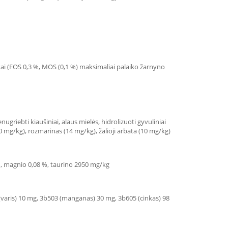
kai (FOS 0,3 %, MOS (0,1 %) maksimaliai palaiko žarnyno
nugriebti kiaušiniai, alaus mielės, hidrolizuoti gyvuliniai
0 mg/kg), rozmarinas (14 mg/kg), žalioji arbata (10 mg/kg)
8 %, magnio 0,08 %, taurino 2950 mg/kg
(varis) 10 mg, 3b503 (manganas) 30 mg, 3b605 (cinkas) 98