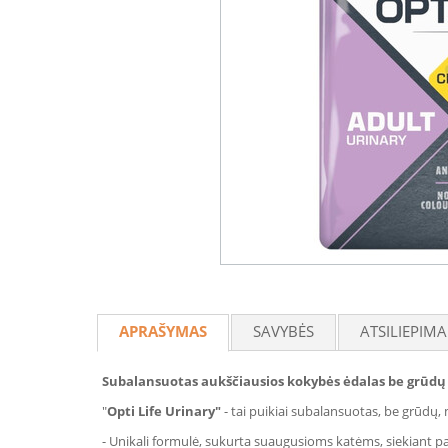
APRAŠYMAS
SAVYBĖS
ATSILIEPIMA
Subalansuotas aukščiausios kokybės ėdalas be grūdų 
"
Opti Life Urinary"
- tai puikiai subalansuotas, be grūdų,
- Unikali formulė, sukurta suaugusioms katėms, siekiant pa