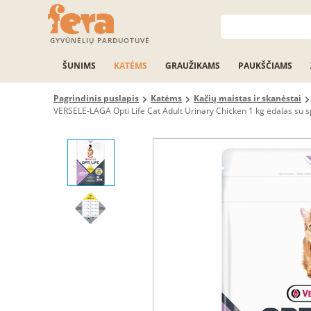
GYVŪNĖLIŲ PARDUOTUVĖ
ŠUNIMS
KATĖMS
GRAUŽIKAMS
PAUKŠČIAMS
Pagrindinis puslapis
Katėms
Kačių maistas ir skanėstai
VERSELE-LAGA Opti Life Cat Adult Urinary Chicken 1 kg ėdalas su 