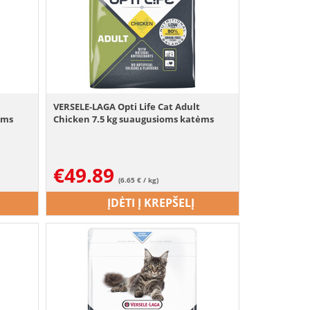
VERSELE-LAGA Opti Life Cat Adult
ėms
Chicken 7.5 kg suaugusioms katėms
€
49.89
(6.65 € / kg)
ĮDĖTI Į KREPŠELĮ