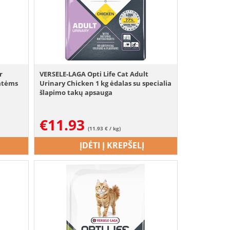
r
VERSELE-LAGA Opti Life Cat Adult
katėms
Urinary Chicken 1 kg ėdalas su specialia
šlapimo takų apsauga
€
11.93
(11.93 € / kg)
ĮDĖTI Į KREPŠELĮ