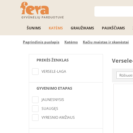
GYVŪNĖLIŲ PARDUOTUVĖ
ŠUNIMS
KATĖMS
GRAUŽIKAMS
PAUKŠČIAMS
Pagrindinis puslapis
Katėms
Kačių maistas ir skanėstai
Versele
PREKĖS ŽENKLAS
Nerasta pozicijų, atitinkančių paieškos
kriterijus
VERSELE-LAGA
Rūšiuoti
GYVENIMO ETAPAS
Nerasta pozicijų, atitinkančių paieškos
kriterijus
JAUNESNYSIS
SUAUGĘS
VYRESNIO AMŽIAUS