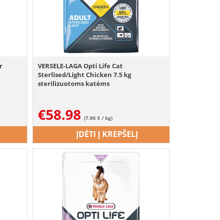
r
VERSELE-LAGA Opti Life Cat
Sterlised/Light Chicken 7.5 kg
sterilizuotoms katėms
€
58.98
(7.86 € / kg)
ĮDĖTI Į KREPŠELĮ