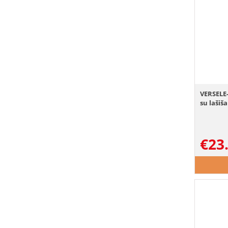
VERSELE
su lašiš
€
23