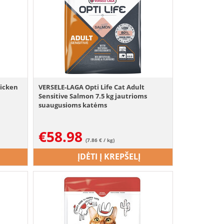
hicken
VERSELE-LAGA Opti Life Cat Adult
Sensitive Salmon 7.5 kg jautrioms
suaugusioms katėms
€
58.98
(7.86 € / kg)
ĮDĖTI Į KREPŠELĮ