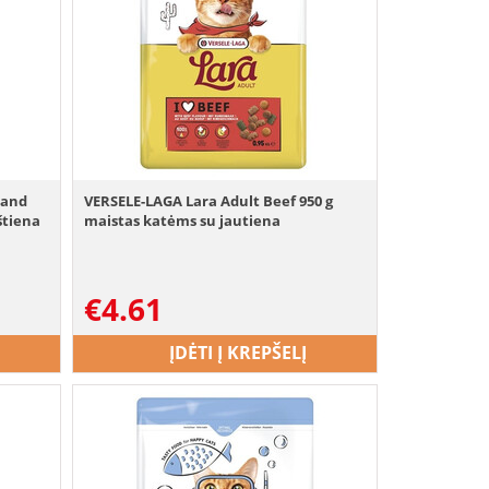
 and
VERSELE-LAGA Lara Adult Beef 950 g
štiena
maistas katėms su jautiena
€
4.61
ĮDĖTI Į KREPŠELĮ