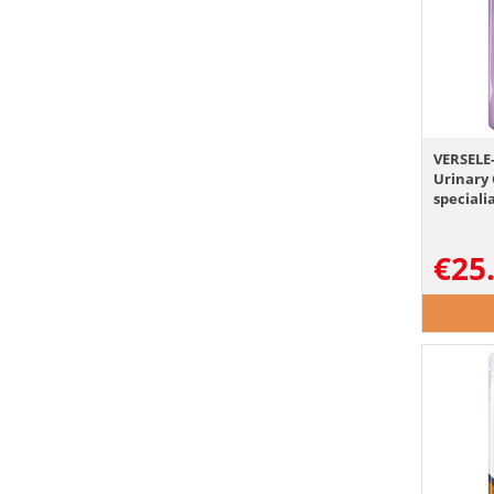
VERSELE-
Urinary 
speciali
€
25