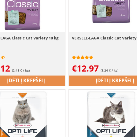
LAGA Classic Cat Variety 10 kg
VERSELE-LAGA Classic Cat Variety
.12
€
12.97
(2.41 € / kg)
(3.24 € / kg)
ĮDĖTI Į KREPŠELĮ
ĮDĖTI Į KREPŠELĮ