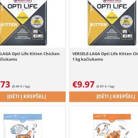
LAGA Opti Life Kitten Chicken
VERSELE-LAGA Opti Life Kitten C
kačiukams
1 kg kačiukams
.73
€
9.97
(9.49 € / kg)
(9.97 € / kg)
ĮDĖTI Į KREPŠELĮ
ĮDĖTI Į KREPŠELĮ