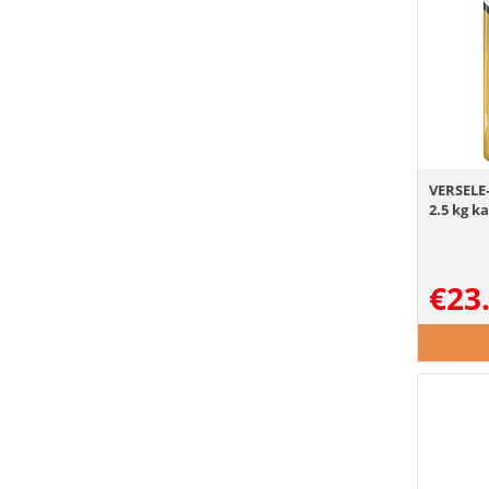
VERSELE-
2.5 kg 
€
23