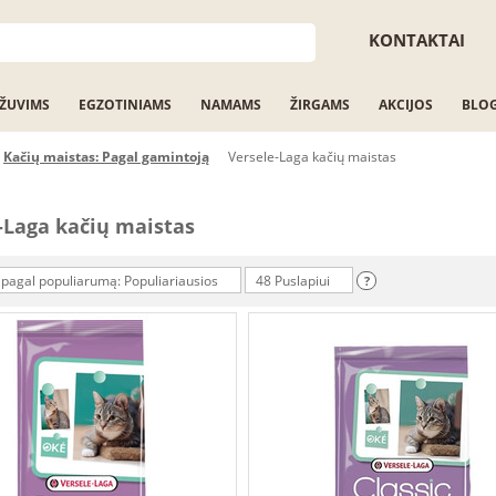
KONTAKTAI
ŽUVIMS
EGZOTINIAMS
NAMAMS
ŽIRGAMS
AKCIJOS
BLO
Kačių maistas: Pagal gamintoją
Versele-Laga kačių maistas
-Laga kačių maistas
 pagal populiarumą: Populiariausios
48 Puslapiui
?