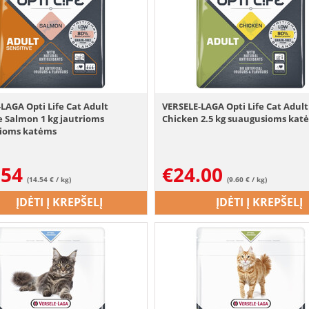
LAGA Opti Life Cat Adult
VERSELE-LAGA Opti Life Cat Adult
e Salmon 1 kg jautrioms
Chicken 2.5 kg suaugusioms kat
ioms katėms
.54
€
24.00
(14.54 € / kg)
(9.60 € / kg)
ĮDĖTI Į KREPŠELĮ
ĮDĖTI Į KREPŠELĮ