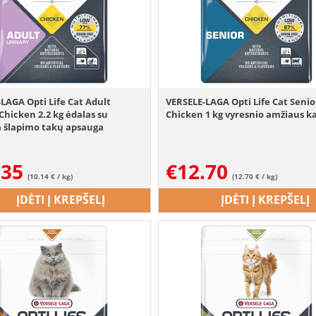
LAGA Opti Life Cat Adult
VERSELE-LAGA Opti Life Cat Senio
Chicken 2.2 kg ėdalas su
Chicken 1 kg vyresnio amžiaus 
a šlapimo takų apsauga
.35
€
12.70
(10.14 € / kg)
(12.70 € / kg)
ĮDĖTI Į KREPŠELĮ
ĮDĖTI Į KREPŠELĮ