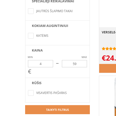
SPECIALIEJI REIKALAVIMAI
Nerasta pozicijų, atitinkančių paieškos
kriterijus
JAUTRŪS ŠLAPIMO TAKAI
KOKIAM AUGINTINIUI
Nerasta pozicijų, atitinkančių paieškos
VERSELE-
kriterijus
KATĖMS
KAINA
€
24
MIN
MAX
–
€
RŪŠIS
Nerasta pozicijų, atitinkančių paieškos
kriterijus
VISAVERTIS PAŠARAS
TAIKYTI FILTRUS