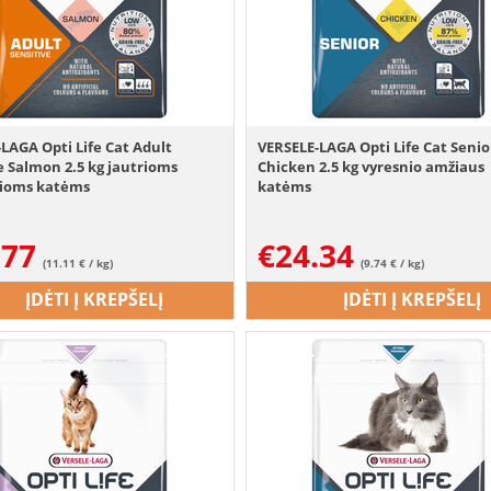
LAGA Opti Life Cat Adult
VERSELE-LAGA Opti Life Cat Senio
e Salmon 2.5 kg jautrioms
Chicken 2.5 kg vyresnio amžiaus
ioms katėms
katėms
.77
€
24.34
(11.11 € / kg)
(9.74 € / kg)
ĮDĖTI Į KREPŠELĮ
ĮDĖTI Į KREPŠELĮ