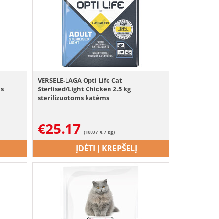
VERSELE-LAGA Opti Life Cat
ms
Sterlised/Light Chicken 2.5 kg
sterilizuotoms katėms
€
25.17
(10.07 € / kg)
ĮDĖTI Į KREPŠELĮ