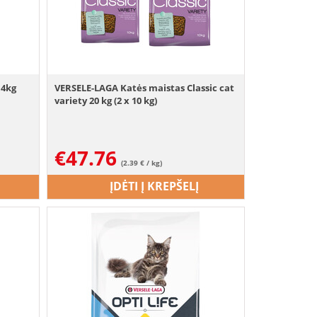
 4kg
VERSELE-LAGA Katės maistas Classic cat
variety 20 kg (2 x 10 kg)
€
47.76
(2.39 € / kg)
ĮDĖTI Į KREPŠELĮ