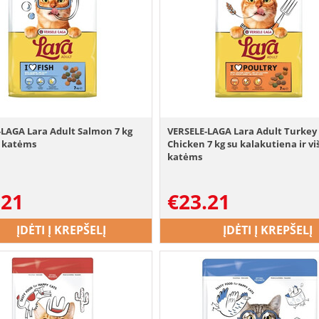
-LAGA Lara Adult Salmon 7 kg
VERSELE-LAGA Lara Adult Turkey
a katėms
Chicken 7 kg su kalakutiena ir vi
katėms
.21
€
23.21
ĮDĖTI Į KREPŠELĮ
ĮDĖTI Į KREPŠELĮ