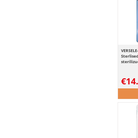
VERSELE-
Sterlise
sterili
€
14