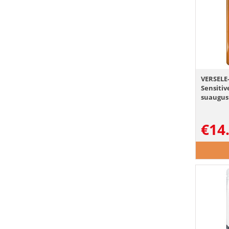
VERSELE-
Sensitiv
suaugus
€
14