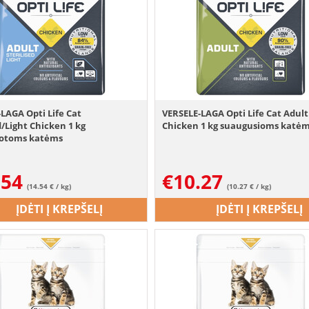
LAGA Opti Life Cat
VERSELE-LAGA Opti Life Cat Adult
d/Light Chicken 1 kg
Chicken 1 kg suaugusioms katė
zuotoms katėms
.54
€
10.27
(14.54 € / kg)
(10.27 € / kg)
ĮDĖTI Į KREPŠELĮ
ĮDĖTI Į KREPŠELĮ