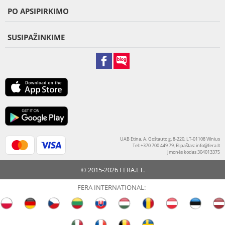
PO APSIPIRKIMO
SUSIPAŽINKIME
UAB Etina, A. Goštauto g. 8-220, LT-01108 Vilnius
Tel: +370 700 449 79, El.paštas:
info@fera.lt
Įmonės kodas 304013375
© 2015-2026 FERA.LT.
FERA INTERNATIONAL: