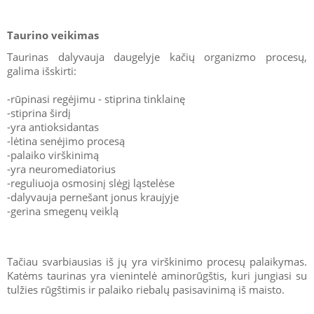
Taurino veikimas
Taurinas dalyvauja daugelyje kačių organizmo procesų,
galima išskirti:
-rūpinasi regėjimu - stiprina tinklainę
-stiprina širdį
-yra antioksidantas
-lėtina senėjimo procesą
-palaiko virškinimą
-yra neuromediatorius
-reguliuoja osmosinį slėgį ląstelėse
-dalyvauja pernešant jonus kraujyje
-gerina smegenų veiklą
Tačiau svarbiausias iš jų yra virškinimo procesų palaikymas.
Katėms taurinas yra vienintelė aminorūgštis, kuri jungiasi su
tulžies rūgštimis ir palaiko riebalų pasisavinimą iš maisto.