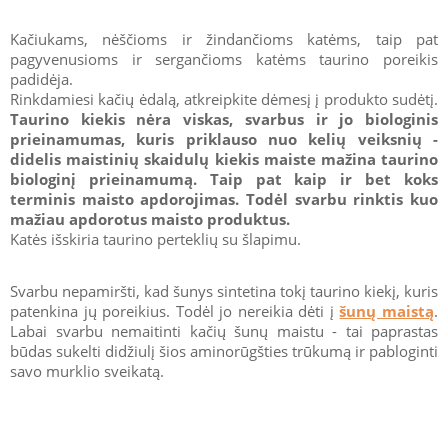
Kačiukams, nėščioms ir žindančioms katėms, taip pat
pagyvenusioms ir sergančioms katėms taurino poreikis
padidėja.
Rinkdamiesi kačių ėdalą, atkreipkite dėmesį į produkto sudėtį.
Taurino kiekis nėra viskas, svarbus ir jo biologinis
prieinamumas, kuris priklauso nuo kelių veiksnių -
didelis maistinių skaidulų kiekis maiste mažina taurino
biologinį prieinamumą. Taip pat kaip ir bet koks
terminis maisto apdorojimas. Todėl svarbu rinktis kuo
mažiau apdorotus maisto produktus.
Katės išskiria taurino perteklių su šlapimu.
Svarbu nepamiršti, kad šunys sintetina tokį taurino kiekį, kuris
patenkina jų poreikius. Todėl jo nereikia dėti į
šunų maistą
.
Labai svarbu nemaitinti kačių šunų maistu - tai paprastas
būdas sukelti didžiulį šios aminorūgšties trūkumą ir pabloginti
savo murklio sveikatą.