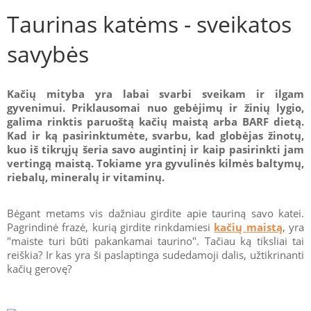
Taurinas katėms - sveikatos
savybės
Kačių mityba yra labai svarbi sveikam ir ilgam
gyvenimui. Priklausomai nuo gebėjimų ir žinių lygio,
galima rinktis paruoštą kačių maistą arba BARF dietą.
Kad ir ką pasirinktumėte, svarbu, kad globėjas žinotų,
kuo iš tikrųjų šeria savo augintinį ir kaip pasirinkti jam
vertingą maistą. Tokiame yra gyvulinės kilmės baltymų,
riebalų, mineralų ir vitaminų.
Bėgant metams vis dažniau girdite apie tauriną savo katei.
Pagrindinė frazė, kurią girdite rinkdamiesi
kačių maistą
, yra
"maiste turi būti pakankamai taurino". Tačiau ką tiksliai tai
reiškia? Ir kas yra ši paslaptinga sudedamoji dalis, užtikrinanti
kačių gerovę?