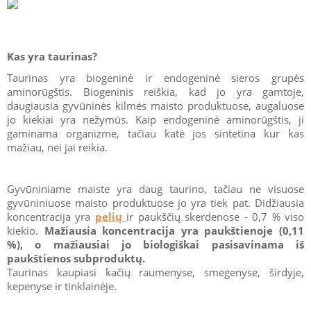
Kas yra taurinas?
Taurinas yra biogeninė ir endogeninė sieros grupės
aminorūgštis. Biogeninis reiškia, kad jo yra gamtoje,
daugiausia gyvūninės kilmės maisto produktuose, augaluose
jo kiekiai yra nežymūs. Kaip endogeninė aminorūgštis, ji
gaminama organizme, tačiau katė jos sintetina kur kas
mažiau, nei jai reikia.
Gyvūniniame maiste yra daug taurino, tačiau ne visuose
gyvūniniuose maisto produktuose jo yra tiek pat. Didžiausia
koncentracija yra
pelių
ir paukščių skerdenose - 0,7 % viso
kiekio.
Mažiausia koncentracija yra paukštienoje (0,11
%), o mažiausiai jo biologiškai pasisavinama iš
paukštienos subproduktų.
Taurinas kaupiasi kačių raumenyse, smegenyse, širdyje,
kepenyse ir tinklainėje.