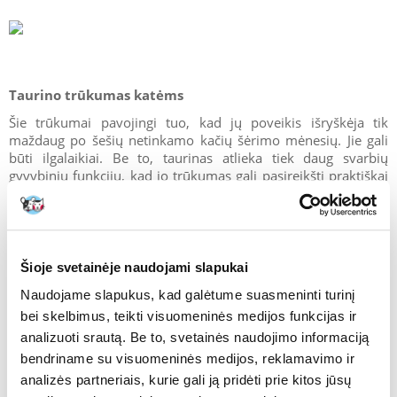
Taurino trūkumas katėms
Šie trūkumai pavojingi tuo, kad jų poveikis išryškėja tik
maždaug po šešių netinkamo kačių šėrimo mėnesių. Jie gali
būti ilgalaikiai. Be to, taurinas atlieka tiek daug svarbių
gyvybinių funkcijų, kad jo trūkumas gali pasireikšti praktiškai
bet kokiu lygmeniu.
Suaugusioms katėms dažniausiai pasitaikantys taurino
trūkumo simptomai yra šie:
-širdies dilatacinė kardiomiopatija
Šioje svetainėje naudojami slapukai
-reprodukciniai sutrikimai (negalėjimas pastoti, persileidimai,
lytinio ciklo sutrikimai)
Naudojame slapukus, kad galėtume suasmeninti turinį
-akių problemos (tinklainės degeneracija, aklumas)
bei skelbimus, teikti visuomeninės medijos funkcijas ir
-silpnas imunitetas
analizuoti srautą. Be to, svetainės naudojimo informaciją
-silpnumas, apatija ir atvirkščiai - nervingumas, agresija
bendriname su visuomeninės medijos, reklamavimo ir
analizės partneriais, kurie gali ją pridėti prie kitos jūsų
Taurinas veikia visą kačiukų augimo ir vystymosi procesą. Dėl