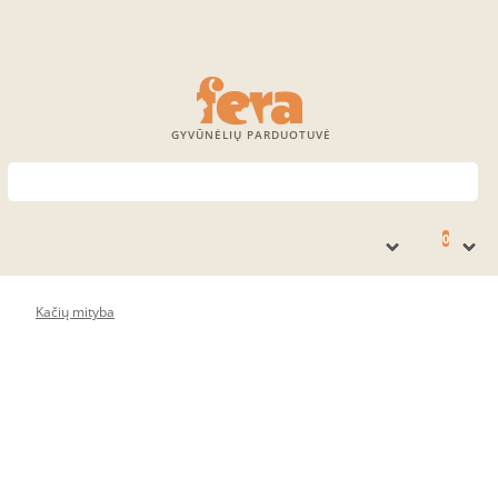
GYVŪNĖLIŲ PARDUOTUVĖ
0
Kačių mityba