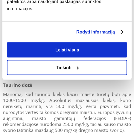
pateiktos arba naudojant paslaugas surinktos
jo trūkumo šiuo svarbiu laikotarpiu sulėtėja augimas,
informacijos.
negrįžtamai degeneruoja tinklainė ir nepakankamai išsivysto
nervų sistema. Tuomet taip pat dažnai pasitaiko lūžių ir
bendras nenormalus skeleto vystymasis.
Rodyti informaciją
Katėms, nereguliariai šeriamoms prastos kokybės maistu arba
tik papildomu maistu, šunų ėdalu ar vegetarišku/veganišku
maistu, gresia taurino trūkumas.
Leisti visus
Tinkinti
Taurino dozė
Manoma, kad taurino kiekis kačių maiste turėtų būti apie
1000-1500 mg/kg. Absoliutus mažiausias kiekis, kurio
nereikėtų mažinti, yra 500 mg/kg. Verta pažymėti, kad
nurodytos vertės taikomos drėgnam maistui. Europos gyvūnų
augintinių maisto gamintojų federacijos (FEDIAF)
rekomendacijose nurodoma 2500 mg/kg, tačiau sauso maisto
svorio (atitinka maždaug 500 mg/kg drėgno maisto svorio).