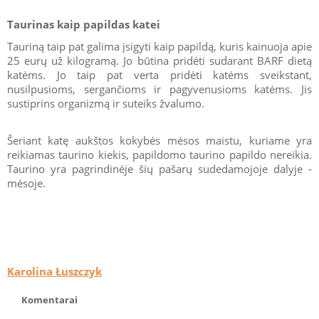
Taurinas kaip papildas katei
Tauriną taip pat galima įsigyti kaip papildą, kuris kainuoja apie
25 eurų už kilogramą. Jo būtina pridėti sudarant BARF dietą
katėms. Jo taip pat verta pridėti katėms sveikstant,
nusilpusioms, sergančioms ir pagyvenusioms katėms. Jis
sustiprins organizmą ir suteiks žvalumo.
Šeriant katę aukštos kokybės mėsos maistu, kuriame yra
reikiamas taurino kiekis, papildomo taurino papildo nereikia.
Taurino yra pagrindinėje šių pašarų sudedamojoje dalyje -
mėsoje.
Karolina Łuszczyk
Komentarai