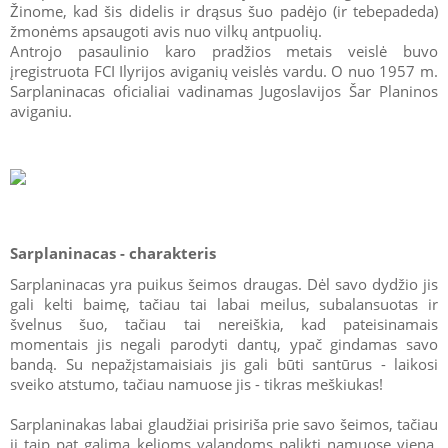
Žinome, kad šis didelis ir drąsus šuo padėjo (ir tebepadeda)
žmonėms apsaugoti avis nuo vilkų antpuolių.
Antrojo pasaulinio karo pradžios metais veislė buvo
įregistruota FCI Ilyrijos aviganių veislės vardu. O nuo 1957 m.
Sarplaninacas oficialiai vadinamas Jugoslavijos Šar Planinos
aviganiu.
Sarplaninacas - charakteris
Sarplaninacas yra puikus šeimos draugas. Dėl savo dydžio jis
gali kelti baimę, tačiau tai labai meilus, subalansuotas ir
švelnus šuo, tačiau tai nereiškia, kad pateisinamais
momentais jis negali parodyti dantų, ypač gindamas savo
bandą. Su nepažįstamaisiais jis gali būti santūrus - laikosi
sveiko atstumo, tačiau namuose jis - tikras meškiukas!
Sarplaninakas labai glaudžiai prisiriša prie savo šeimos, tačiau
jį taip pat galima kelioms valandoms palikti namuose vieną.