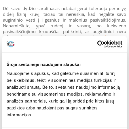
Dėl savo dydžio sarplinacas nelabai gerai toleruoja pernelyg
didelį fizinį krūvį, tačiau tai nereiškia, kad negalite savo
augintinio vesti į ilgesnius ir malonius pasivaikščiojimus.
Nepamirškite, ypač rudenį ir vasarą, po kiekvieno
pasivaikščiojimo kruopščiai patikrinti, ar augintiniui nėra
erkių. Nekviestą palydovą nedelsdami pašalinkite
pincetu
.
Priemonių nuo erkių galima įsigyti ir parduotuvėse. Kartu
turite žinoti, kad nors jie yra naudingi ir gamintojai stengiasi
juos sukurti taip, kad būtų kuo mažiau kenksmingi mūsų
Šioje svetainėje naudojami slapukai
augintiniams, jų naudojimas visada susijęs su cheminių
medžiagų naudojimu. Todėl patartina labai sąmoningai
Naudojame slapukus, kad galėtume suasmeninti turinį
apsispręsti dėl preparato pasirinkimo bei jo rūšies ir rinktis
bei skelbimus, teikti visuomeninės medijos funkcijas ir
produktą, kai žinome, kad jo naudojimas mūsų augintiniui
analizuoti srautą. Be to, svetainės naudojimo informaciją
bus naudingesnis nei jo nenaudojimas.
bendriname su visuomeninės medijos, reklamavimo ir
analizės partneriais, kurie gali ją pridėti prie kitos jūsų
pateiktos arba naudojant paslaugas surinktos
informacijos.