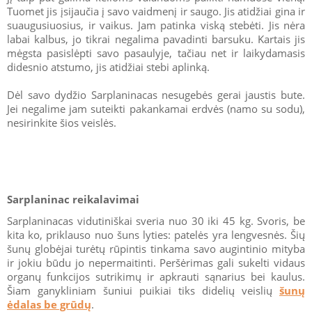
Tuomet jis įsijaučia į savo vaidmenį ir saugo. Jis atidžiai gina ir
suaugusiuosius, ir vaikus. Jam patinka viską stebėti. Jis nėra
labai kalbus, jo tikrai negalima pavadinti barsuku. Kartais jis
mėgsta pasislėpti savo pasaulyje, tačiau net ir laikydamasis
didesnio atstumo, jis atidžiai stebi aplinką.
Dėl savo dydžio Sarplaninacas nesugebės gerai jaustis bute.
Jei negalime jam suteikti pakankamai erdvės (namo su sodu),
nesirinkite šios veislės.
Sarplaninac reikalavimai
Sarplaninacas vidutiniškai sveria nuo 30 iki 45 kg. Svoris, be
kita ko, priklauso nuo šuns lyties: patelės yra lengvesnės. Šių
šunų globėjai turėtų rūpintis tinkama savo augintinio mityba
ir jokiu būdu jo nepermaitinti. Peršėrimas gali sukelti vidaus
organų funkcijos sutrikimų ir apkrauti sąnarius bei kaulus.
Šiam ganykliniam šuniui puikiai tiks didelių veislių
šunų
ėdalas be grūdų
.