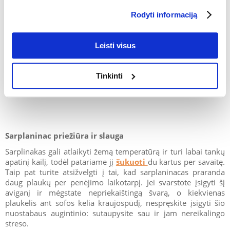
Sarplaninacas ir jo išmintis
Rodyti informaciją
Be vidutinio fizinio krūvio, sarplaninacui taip pat reikia
protinės stimuliacijos, kurią suteikia žaidimas ir bendravimo
mokymas. Treniruočių metu mūsų draugas išmoksta įvairių
Leisti visus
komandų. Susitikimų metu labai pravers
skanėstai
, kuriuos
galite supakuoti į tokį patogų
krepšį
. Sarplaninacas yra labai
protingas ir noriai mokosi, kartu jam reikia išmintingo gaujos
Tinkinti
vado, kuris atitinkamai vadovautų šuniui dresūros metu.
Sarplaninac priežiūra ir slauga
Sarplinakas gali atlaikyti žemą temperatūrą ir turi labai tankų
apatinį kailį, todėl patariame jį
šukuoti
du kartus per savaitę.
Taip pat turite atsižvelgti į tai, kad sarplaninacas praranda
daug plaukų per penėjimo laikotarpį. Jei svarstote įsigyti šį
aviganį ir mėgstate nepriekaištingą švarą, o kiekvienas
plaukelis ant sofos kelia kraujospūdį, nespręskite įsigyti šio
nuostabaus augintinio: sutaupysite sau ir jam nereikalingo
streso.