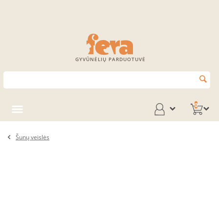
GYVŪNĖLIŲ PARDUOTUVĖ
0
Šunų veislės