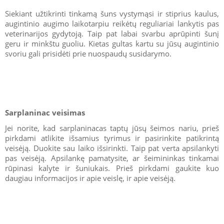
Siekiant užtikrinti tinkamą šuns vystymąsi ir stiprius kaulus,
augintinio augimo laikotarpiu reikėtų reguliariai lankytis pas
veterinarijos gydytoją. Taip pat labai svarbu aprūpinti šunį
geru ir minkštu guoliu. Kietas gultas kartu su jūsų augintinio
svoriu gali prisidėti prie nuospaudų susidarymo.
Sarplaninac veisimas
Jei norite, kad sarplaninacas taptų jūsų šeimos nariu, prieš
pirkdami atlikite išsamius tyrimus ir pasirinkite patikrintą
veisėją. Duokite sau laiko išsirinkti. Taip pat verta apsilankyti
pas veisėją. Apsilankę pamatysite, ar šeimininkas tinkamai
rūpinasi kalyte ir šuniukais. Prieš pirkdami gaukite kuo
daugiau informacijos ir apie veislę, ir apie veisėją.