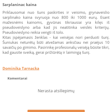
Sarplaninac kaina
Priklausomai nuo šuns paskirties ir veisimo, grynaveislio
sarplinako kaina svyruoja nuo 800 iki 1000 eurų. Esant
mažesnėms kainoms, gyvūnas tikriausiai yra kilęs iš
pseudoveislyno arba kad jis neatitinka veislės kriterijų.
Pseudovieslyno reikia vengti iš tolo.
Kitas įspėjamasis ženklas - kai veisėjas nori perduoti šunį.
Šuniukas neturėtų būti atvežamas anksčiau nei praėjus 10
savaičių po gimimo. Pasirinkę profesionalų veisėją būsite tikri,
kad gausite sveiką, gerai prižiūrėtą ir laimingą šunį.
Dominika Tarnacka
Komentarai
Nerasta atsiliepimų