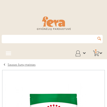
GYVŪNĖLIŲ PARDUOTUVĖ
0
Sausas šunų maistas