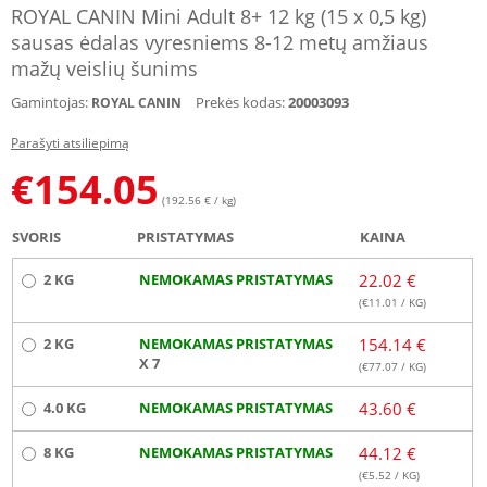
ROYAL CANIN Mini Adult 8+ 12 kg (15 x 0,5 kg)
sausas ėdalas vyresniems 8-12 metų amžiaus
mažų veislių šunims
Gamintojas:
Prekės kodas:
20003093
ROYAL CANIN
Parašyti atsiliepimą
€
154.05
(192.56 € / kg)
SVORIS
PRISTATYMAS
KAINA
2 KG
NEMOKAMAS PRISTATYMAS
22.02 €
(€
11.01
/ KG)
2 KG
NEMOKAMAS PRISTATYMAS
154.14 €
X 7
(€
77.07
/ KG)
4.0 KG
NEMOKAMAS PRISTATYMAS
43.60 €
8 KG
NEMOKAMAS PRISTATYMAS
44.12 €
(€
5.52
/ KG)