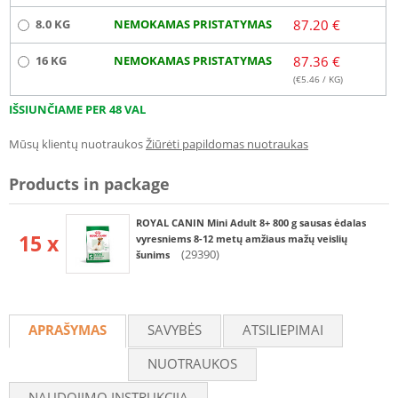
8.0 KG
NEMOKAMAS PRISTATYMAS
87.20 €
16 KG
NEMOKAMAS PRISTATYMAS
87.36 €
(€
5.46
/ KG)
IŠSIUNČIAME PER 48 VAL
Mūsų klientų nuotraukos
Žiūrėti papildomas nuotraukas
Products in package
ROYAL CANIN Mini Adult 8+ 800 g sausas ėdalas
15 x
vyresniems 8-12 metų amžiaus mažų veislių
(29390)
šunims
APRAŠYMAS
SAVYBĖS
ATSILIEPIMAI
NUOTRAUKOS
NAUDOJIMO INSTRUKCIJA