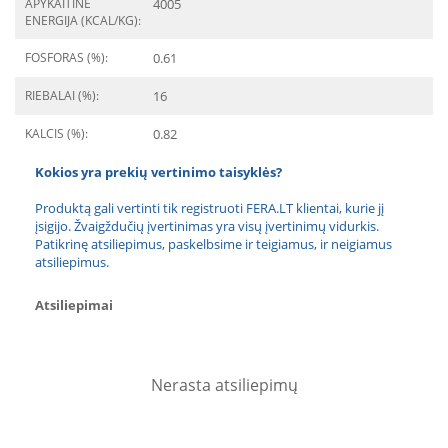
APYKAITINĖ
4005
ENERGIJA (KCAL/KG):
FOSFORAS (%):
0.61
RIEBALAI (%):
16
KALCIS (%):
0.82
Kokios yra prekių vertinimo taisyklės?
Produktą gali vertinti tik registruoti FERA.LT klientai, kurie jį
įsigijo. Žvaigždučių įvertinimas yra visų įvertinimų vidurkis.
Patikrinę atsiliepimus, paskelbsime ir teigiamus, ir neigiamus
atsiliepimus.
Atsiliepimai
Nerasta atsiliepimų