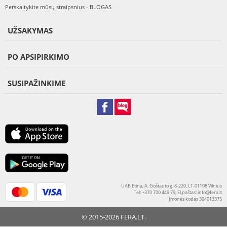
Perskaitykite mūsų straipsnius - BLOGAS
UŽSAKYMAS
PO APSIPIRKIMO
SUSIPAŽINKIME
UAB Etina, A. Goštauto g. 8-220, LT-01108 Vilnius
Tel: +370 700 449 79, El.paštas:
info@fera.lt
Įmonės kodas 304013375
© 2015-2026 FERA.LT.