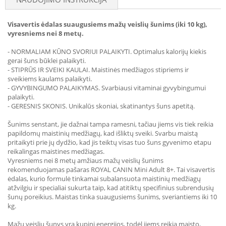
Visavertis ėdalas suaugusiems mažų veislių šunims (iki 10 kg),
vyresniems nei 8 metų.
- NORMALIAM KŪNO SVORIUI PALAIKYTI. Optimalus kalorijų kiekis
gerai šuns būklei palaikyti.
- STIPRŪS IR SVEIKI KAULAI. Maistinės medžiagos stipriems ir
sveikiems kaulams palaikyti.
- GYVYBINGUMO PALAIKYMAS. Svarbiausi vitaminai gyvybingumui
palaikyti.
- GERESNIS SKONIS. Unikalūs skoniai, skatinantys šuns apetitą.
Šunims senstant, jie dažnai tampa ramesni, tačiau jiems vis tiek reikia
papildomų maistinių medžiagų, kad išliktų sveiki. Svarbu maistą
pritaikyti prie jų dydžio, kad jis teiktų visas tuo šuns gyvenimo etapu
reikalingas maistines medžiagas.
Vyresniems nei 8 metų amžiaus mažų veislių šunims
rekomenduojamas pašaras ROYAL CANIN Mini Adult 8+. Tai visavertis
ėdalas, kurio formulė tinkamai subalansuota maistinių medžiagų
atžvilgiu ir specialiai sukurta taip, kad atitiktų specifinius subrendusių
šunų poreikius. Maistas tinka suaugusiems šunims, sveriantiems iki 10
kg.
Mažų veislių šunys yra kupini energijos, todėl jiems reikia maisto,