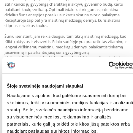
atitinkančio jų gyvybingą charakterį ir aktyvų gyvenimo būdą, kartu
palaikant kaulų sveikatą. Optimali ėdalo kaloringumas patenkina
didelius šuns energijos poreikius ir kartu skatina svorio palaikymą.
Receptūroje taip pat yra maistinių medžiagų derinys, kuris skatina
stiprius ir sveikus kaulus.
Šuniui senstant, jam reikia daugiau tam tikrų maistinių medžiagų, kad
išliktų aktyvus ir visavertis. Ėdalo sudėtyje yra praturtintas vitaminų ir
lengvai virškinamų maistinių medžiagų derinys, palaikantis tinkamą
įsisavinimą ir palaikantis jūsų šuns gyvybingumą.
Mažų veislių šunys dažnai būna išrankūs. Maistas ne tik praturtintas
unikaliais skoniais, kad skatintų apetitą, bet ir pritaikytas jautriems
mažų veislių šunų žandikauliams. Taip užtikrinama, kad net patys
išrankiausi šunys gautų visų jiems reikalingų maistinių medžiagų.
Visi ROYAL CANIN produktai griežtai tikrinami, kad būtų užtikrinta
Šioje svetainėje naudojami slapukai
aukščiausia maisto kokybė.
Mūsų mokslininkų komanda kuria receptūras, pritaikytas konkretiems
Naudojame slapukus, kad galėtume suasmeninti turinį bei
suaugusių šunų mitybos poreikiams, naudodama aukštos kokybės
skelbimus, teikti visuomeninės medijos funkcijas ir analizuoti
maistines medžiagas ir atsižvelgdama į tvarumo principus.
srautą. Be to, svetainės naudojimo informaciją bendriname
SUDĖTIS
: džiovinti paukštienos baltymai, kukurūzai, ryžiai, kvietiniai
su visuomeninės medijos, reklamavimo ir analizės
miltai, gyvuliniai riebalai, kviečių glitimas, kukurūzų glitimas, kukurūzų
partneriais, kurie gali ją pridėti prie kitos jūsų pateiktos arba
miltai, kviečiai, hidrolizuoti gyvuliniai baltymai, cukrinių runkelių
naudojant paslaugas surinktos informacijos.
minkštimas, mineralinės medžiagos, sojų aliejus, mielių produktai,