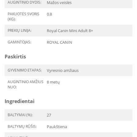
AUGINTINIO DYDIS:
Mažos veislės
PAKUOTĖS SVORIS
0.8
(KG):
PREKIŲ LINIJA:
Royal Canin Mini Adult 8+
GAMINTOJAS:
ROYAL CANIN
Paskirtis
GYVENIMO ETAPAS:
Vyresnio amžiaus
AUGINTINIO AMŽIUS
8 metų
NUO:
Ingredientai
BALTYMAI (%):
27
BALTYMŲ RŪŠIS:
Paukštiena