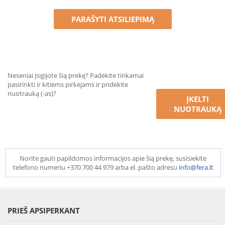
PARAŠYTI ATSILIEPIMĄ
Neseniai įsigijote šią prekę? Padėkite tinkamai
pasirinkti ir kitiems pirkėjams ir pridėkite
nuotrauką (-as)?
ĮKELTI
NUOTRAUKĄ
Norite gauti papildomos informacijos apie šią prekę, susisiekite
telefono numeriu +370 700 44 979 arba el. pašto adresu
info@fera.lt
PRIEŠ APSIPERKANT