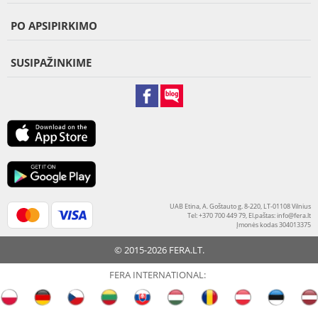
PO APSIPIRKIMO
SUSIPAŽINKIME
UAB Etina, A. Goštauto g. 8-220, LT-01108 Vilnius
Tel: +370 700 449 79, El.paštas:
info@fera.lt
Įmonės kodas 304013375
© 2015-2026 FERA.LT.
FERA INTERNATIONAL: