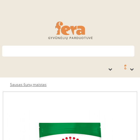
GYVŪNĖLIŲ PARDUOTUVĖ
0
Sausas šunų maistas