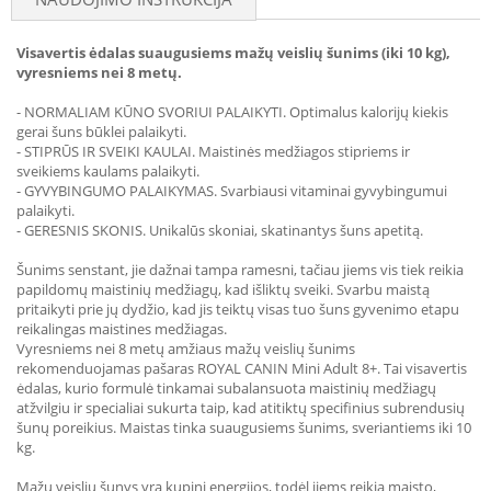
Visavertis ėdalas suaugusiems mažų veislių šunims (iki 10 kg),
vyresniems nei 8 metų.
- NORMALIAM KŪNO SVORIUI PALAIKYTI. Optimalus kalorijų kiekis
gerai šuns būklei palaikyti.
- STIPRŪS IR SVEIKI KAULAI. Maistinės medžiagos stipriems ir
sveikiems kaulams palaikyti.
- GYVYBINGUMO PALAIKYMAS. Svarbiausi vitaminai gyvybingumui
palaikyti.
- GERESNIS SKONIS. Unikalūs skoniai, skatinantys šuns apetitą.
Šunims senstant, jie dažnai tampa ramesni, tačiau jiems vis tiek reikia
papildomų maistinių medžiagų, kad išliktų sveiki. Svarbu maistą
pritaikyti prie jų dydžio, kad jis teiktų visas tuo šuns gyvenimo etapu
reikalingas maistines medžiagas.
Vyresniems nei 8 metų amžiaus mažų veislių šunims
rekomenduojamas pašaras ROYAL CANIN Mini Adult 8+. Tai visavertis
ėdalas, kurio formulė tinkamai subalansuota maistinių medžiagų
atžvilgiu ir specialiai sukurta taip, kad atitiktų specifinius subrendusių
šunų poreikius. Maistas tinka suaugusiems šunims, sveriantiems iki 10
kg.
Mažų veislių šunys yra kupini energijos, todėl jiems reikia maisto,