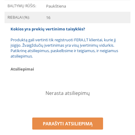
BALTYMŲ RŪŠIS:
Paukštiena
RIEBALAI (%):
16
Kokios yra prekių vertinimo taisyklės?
Produktą gali vertinti tik registruoti FERA.LT klientai, kurie jį
įsigijo. Žvaigždučių įvertinimas yra visų įvertinimų vidurkis.
Patikrinę atsiliepimus, paskelbsime ir teigiamus, ir neigiamus
atsiliepimus.
Atsiliepimai
Nerasta atsiliepimų
PARAŠYTI ATSILIEPIMĄ