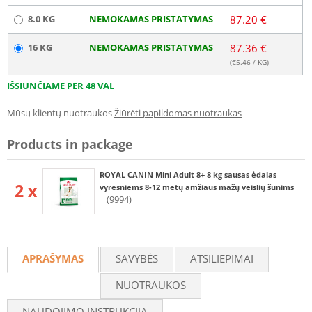
8.0 KG
NEMOKAMAS PRISTATYMAS
87.20 €
16 KG
NEMOKAMAS PRISTATYMAS
87.36 €
(€
5.46
/ KG)
IŠSIUNČIAME PER 48 VAL
Mūsų klientų nuotraukos
Žiūrėti papildomas nuotraukas
Products in package
ROYAL CANIN Mini Adult 8+ 8 kg sausas ėdalas
2 x
vyresniems 8-12 metų amžiaus mažų veislių šunims
(9994)
APRAŠYMAS
SAVYBĖS
ATSILIEPIMAI
NUOTRAUKOS
NAUDOJIMO INSTRUKCIJA