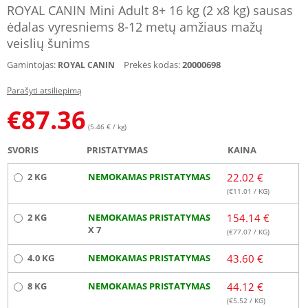
ROYAL CANIN Mini Adult 8+ 16 kg (2 x8 kg) sausas
ėdalas vyresniems 8-12 metų amžiaus mažų
veislių šunims
Gamintojas:
Prekės kodas:
20000698
ROYAL CANIN
Parašyti atsiliepimą
€
87.36
(5.46 € / kg)
SVORIS
PRISTATYMAS
KAINA
2 KG
NEMOKAMAS PRISTATYMAS
22.02 €
(€
11.01
/ KG)
2 KG
NEMOKAMAS PRISTATYMAS
154.14 €
X 7
(€
77.07
/ KG)
4.0 KG
NEMOKAMAS PRISTATYMAS
43.60 €
8 KG
NEMOKAMAS PRISTATYMAS
44.12 €
(€
5.52
/ KG)