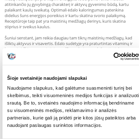
atitinkančio jų gyvybingą charakterį ir aktyvų gyvenimo būdą, kartu
palaikant kaulų sveikatą. Optimali ėdalo kaloringumas patenkina
didelius šuns energijos poreikius ir kartu skatina svorio palaikymą.
Receptūroje taip pat yra maistinių medžiagų derinys, kuris skatina
stiprius ir sveikus kaulus.
Šuniui senstant, jam reikia daugiau tam tikrų maistinių medžiagų, kad
išliktų aktyvus ir visavertis. Ėdalo sudėtyje yra praturtintas vitaminų ir
lengvai virškinamų maistinių medžiagų derinys, palaikantis tinkamą
įsisavinimą ir palaikantis jūsų šuns gyvybingumą.
Mažų veislių šunys dažnai būna išrankūs. Maistas ne tik praturtintas
unikaliais skoniais, kad skatintų apetitą, bet ir pritaikytas jautriems
mažų veislių šunų žandikauliams. Taip užtikrinama, kad net patys
išrankiausi šunys gautų visų jiems reikalingų maistinių medžiagų.
Šioje svetainėje naudojami slapukai
Naudojame slapukus, kad galėtume suasmeninti turinį bei
Visi ROYAL CANIN produktai griežtai tikrinami, kad būtų užtikrinta
aukščiausia maisto kokybė.
skelbimus, teikti visuomeninės medijos funkcijas ir analizuoti
Mūsų mokslininkų komanda kuria receptūras, pritaikytas konkretiems
srautą. Be to, svetainės naudojimo informaciją bendriname
suaugusių šunų mitybos poreikiams, naudodama aukštos kokybės
su visuomeninės medijos, reklamavimo ir analizės
maistines medžiagas ir atsižvelgdama į tvarumo principus.
partneriais, kurie gali ją pridėti prie kitos jūsų pateiktos arba
SUDĖTIS
: džiovinti paukštienos baltymai, kukurūzai, ryžiai, kvietiniai
naudojant paslaugas surinktos informacijos.
miltai, gyvuliniai riebalai, kviečių glitimas, kukurūzų glitimas, kukurūzų
miltai, kviečiai, hidrolizuoti gyvuliniai baltymai, cukrinių runkelių
minkštimas, mineralinės medžiagos, sojų aliejus, mielių produktai,