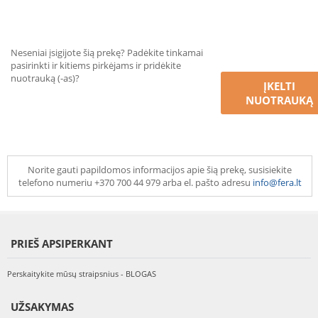
Neseniai įsigijote šią prekę? Padėkite tinkamai
pasirinkti ir kitiems pirkėjams ir pridėkite
nuotrauką (-as)?
ĮKELTI
NUOTRAUKĄ
Norite gauti papildomos informacijos apie šią prekę, susisiekite
telefono numeriu +370 700 44 979 arba el. pašto adresu
info@fera.lt
PRIEŠ APSIPERKANT
Perskaitykite mūsų straipsnius - BLOGAS
UŽSAKYMAS