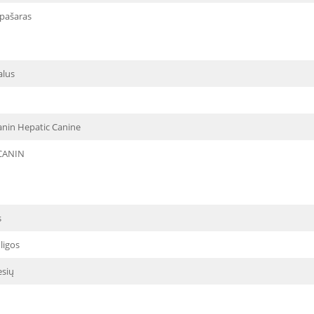
 pašaras
alus
anin Hepatic Canine
CANIN
s
ligos
sių