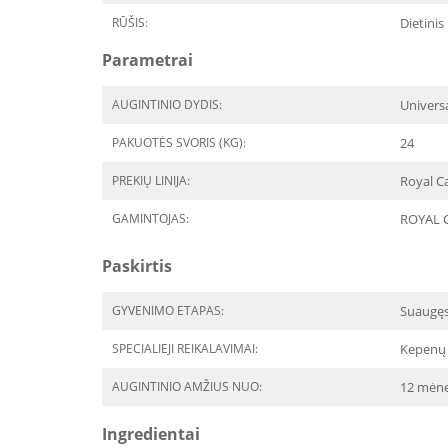
RŪŠIS:
Dietinis
Parametrai
AUGINTINIO DYDIS:
Univers
PAKUOTĖS SVORIS (KG):
24
PREKIŲ LINIJA:
Royal C
GAMINTOJAS:
ROYAL 
Paskirtis
GYVENIMO ETAPAS:
Suaugę
SPECIALIEJI REIKALAVIMAI:
Kepenų 
AUGINTINIO AMŽIUS NUO:
12 mėne
Ingredientai