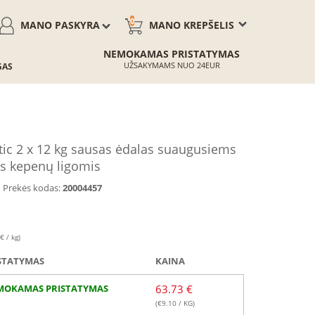
0
MANO PASKYRA
MANO KREPŠELIS
NEMOKAMAS PRISTATYMAS
UŽSAKYMAMS NUO 24EUR
GAS
c 2 x 12 kg sausas ėdalas suaugusiems
s kepenų ligomis
Prekės kodas:
20004457
€ / kg)
STATYMAS
KAINA
MOKAMAS PRISTATYMAS
63.73 €
(€
9.10
/ KG)