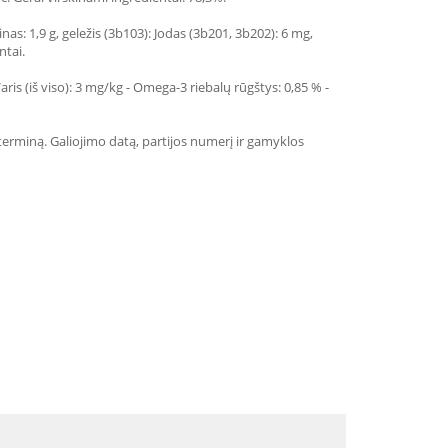
as: 1,9 g, geležis (3b103): Jodas (3b201, 3b202): 6 mg,
ntai.
 Varis (iš viso): 3 mg/kg - Omega-3 riebalų rūgštys: 0,85 % -
 terminą. Galiojimo datą, partijos numerį ir gamyklos