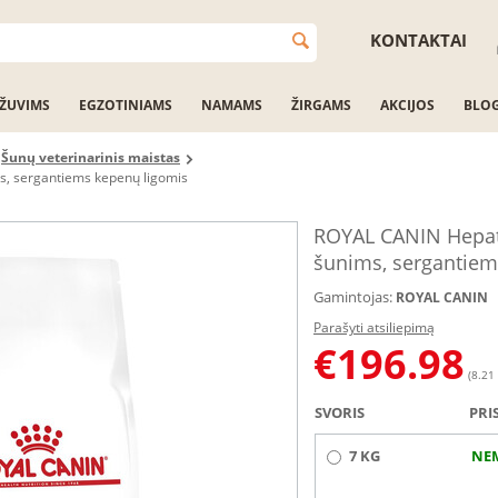
KONTAKTAI
ŽUVIMS
EGZOTINIAMS
NAMAMS
ŽIRGAMS
AKCIJOS
BLO
Šunų veterinarinis maistas
s, sergantiems kepenų ligomis
ROYAL CANIN Hepati
šunims, sergantiem
Gamintojas:
ROYAL CANIN
Parašyti atsiliepimą
€
196.98
(8.21 
SVORIS
PRI
7 KG
NE