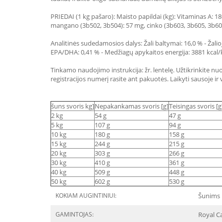
PRIEDAI (1 kg pašaro): Maisto papildai (kg): Vitaminas A: 18
mangano (3b502, 3b504): 57 mg, cinko (3b603, 3b605, 3b606)
Analitinės sudedamosios dalys: Žali baltymai: 16,0 % - Žalioji 
EPA/DHA: 0,41 % - Medžiagų apykaitos energija: 3881 kcal/
Tinkamo naudojimo instrukcija: žr. lentelę. Užtikrinkite nuo
registracijos numerį rasite ant pakuotės. Laikyti sausoje ir v
šuns svoris kg]
Nepakankamas svoris [g]
Teisingas svoris [g
2 kg
54 g
47 g
5 kg
107 g
94 g
10 kg
180 g
158 g
15 kg
244 g
215 g
20 kg
303 g
266 g
30 kg
410 g
361 g
40 kg
509 g
448 g
50 kg
602 g
530 g
KOKIAM AUGINTINIUI:
Šunims
GAMINTOJAS:
Royal Ca