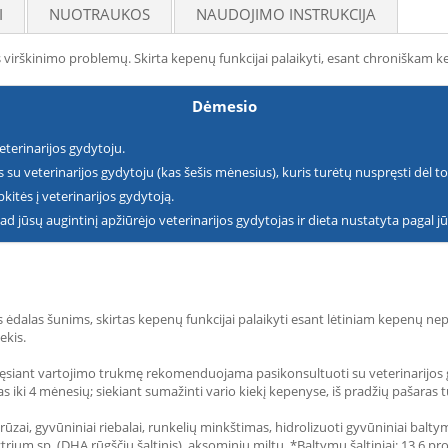
I
NUOTRAUKOS
NAUDOJIMO INSTRUKCIJA
s virškinimo problemų. Skirta kepenų funkcijai palaikyti, esant chroniškam
Dėmesio
eterinarijos gydytoju.
is su veterinarijos gydytoju (kas šešis mėnesius), kuris turėtų nuspręsti dėl t
kitės į veterinarijos gydytoją.
kad jūsų augintinį apžiūrėjo veterinarijos gydytojas ir dieta nustatyta pagal j
 ėdalas šunims, skirtas kepenų funkcijai palaikyti esant lėtiniam kepenų ne
ekis.
tęsiant vartojimo trukmę rekomenduojama pasikonsultuoti su veterinarij
as iki 4 mėnesių; siekiant sumažinti vario kiekį kepenyse, iš pradžių pašaras
rūzai, gyvūniniai riebalai, runkelių minkštimas, hidrolizuoti gyvūniniai baltym
trium sp. (DHA rūgščių šaltinis), aksominių miltų. *Baltymų šaltiniai: 13,6 pro