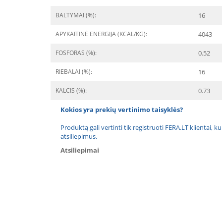
BALTYMAI (%):
16
APYKAITINĖ ENERGIJA (KCAL/KG):
4043
FOSFORAS (%):
0.52
RIEBALAI (%):
16
KALCIS (%):
0.73
Kokios yra prekių vertinimo taisyklės?
Produktą gali vertinti tik registruoti FERA.LT klientai, k
atsiliepimus.
Atsiliepimai