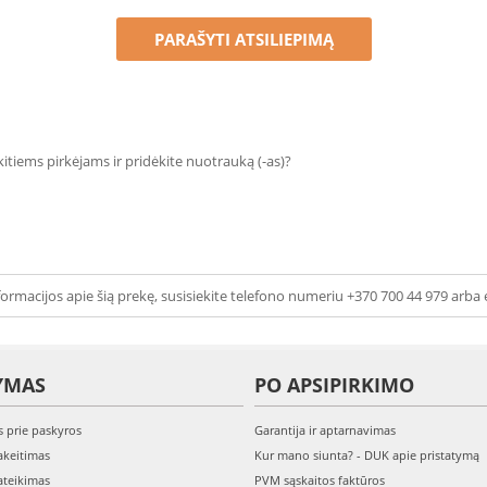
PARAŠYTI ATSILIEPIMĄ
 kitiems pirkėjams ir pridėkite nuotrauką (-as)?
ormacijos apie šią prekę, susisiekite telefono numeriu +370 700 44 979 arba 
YMAS
PO APSIPIRKIMO
s prie paskyros
Garantija ir aptarnavimas
keitimas
Kur mano siunta? - DUK apie pristatymą
teikimas
PVM sąskaitos faktūros