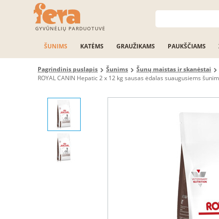
GYVŪNĖLIŲ PARDUOTUVĖ
ŠUNIMS
KATĖMS
GRAUŽIKAMS
PAUKŠČIAMS
Pagrindinis puslapis
Šunims
Šunų maistas ir skanėstai
ROYAL CANIN Hepatic 2 x 12 kg sausas ėdalas suaugusiems šunim