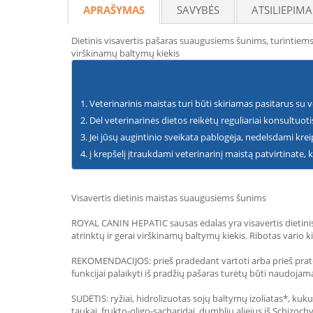
APRAŠYMAS
SAVYBĖS
ATSILIEPIMA
Dietinis visavertis pašaras suaugusiems šunims, turintiem
virškinamų baltymų kiekis
Veterinarinis maistas turi būti skiriamas pasitarus su v
Dėl veterinarinės dietos reikėtų reguliariai konsultuot
Jei jūsų augintinio sveikata pablogėja, nedelsdami kreip
į krepšelį įtraukdami veterinarinį maistą patvirtinate, 
Visavertis dietinis maistas suaugusiems šunims
ROYAL CANIN HEPATIC sausas ėdalas yra visavertis dietinis
atrinktų ir gerai virškinamų baltymų kiekis. Ribotas vario ki
REKOMENDACIJOS: prieš pradedant vartoti arba prieš pra
funkcijai palaikyti iš pradžių pašaras turėtų būti naudojam
SUDĖTIS: ryžiai, hidrolizuotas sojų baltymų izoliatas*, kuku
taukai, frukto-oligo-sacharidai, dumblių aliejus iš Schizochy