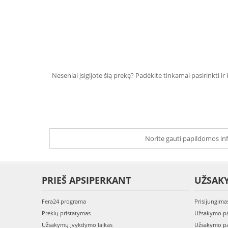
Neseniai įsigijote šią prekę? Padėkite tinkamai pasirinkti ir
Norite gauti papildomos inf
PRIEŠ APSIPERKANT
UŽSAK
Fera24 programa
Prisijungima
Prekių pristatymas
Užsakymo pa
Užsakymų įvykdymo laikas
Užsakymo pa