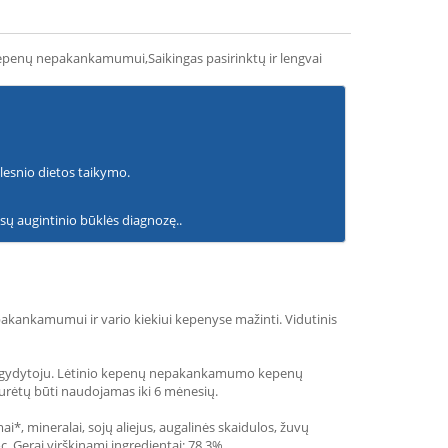
 kepenų nepakankamumui,Saikingas pasirinktų ir lengvai
olesnio dietos taikymo.
ūsų augintinio būklės diagnozę..
pakankamumui ir vario kiekiui kepenyse mažinti. Vidutinis
os gydytoju. Lėtinio kepenų nepakankamumo kepenų
 turėtų būti naudojamas iki 6 mėnesių.
ai*, mineralai, sojų aliejus, augalinės skaidulos, žuvų
c. Gerai virškinami ingredientai: 78,3%.