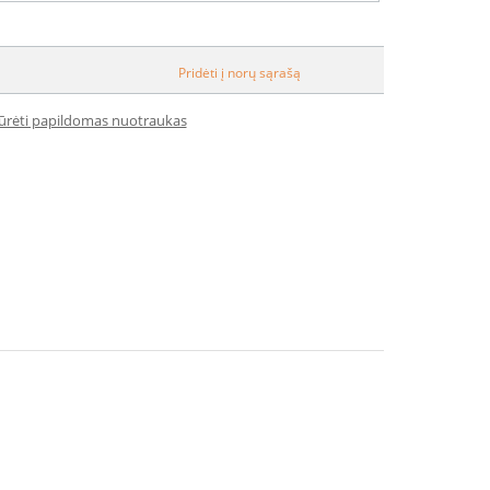
Pridėti į norų sąrašą
iūrėti papildomas nuotraukas