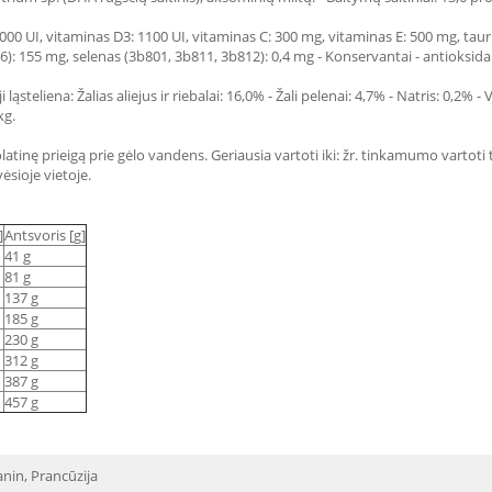
000 UI, vitaminas D3: 1100 UI, vitaminas C: 300 mg, vitaminas E: 500 mg, taurin
: 155 mg, selenas (3b801, 3b811, 3b812): 0,4 mg - Konservantai - antioksida
ląsteliena: Žalias aliejus ir riebalai: 16,0% - Žali pelenai: 4,7% - Natris: 0,2% -
kg.
latinę prieigą prie gėlo vandens. Geriausia vartoti iki: žr. tinkamumo vartoti
ėsioje vietoje.
]
Antsvoris [g]
41 g
81 g
137 g
185 g
230 g
312 g
387 g
457 g
nin, Prancūzija