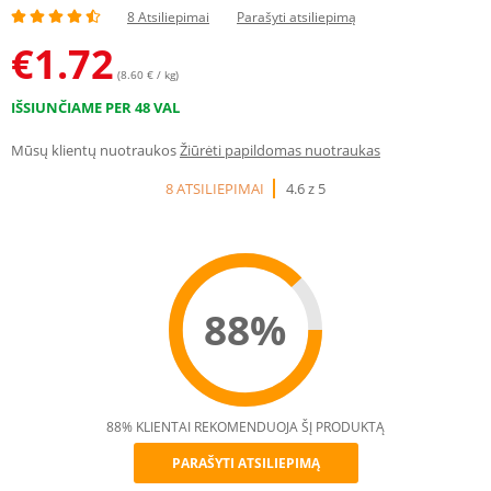
8 Atsiliepimai
Parašyti atsiliepimą
€
1.72
(8.60 € / kg)
IŠSIUNČIAME PER 48 VAL
Mūsų klientų nuotraukos
Žiūrėti papildomas nuotraukas
8 ATSILIEPIMAI
4.6 z 5
88%
88% KLIENTAI REKOMENDUOJA ŠĮ PRODUKTĄ
PARAŠYTI ATSILIEPIMĄ