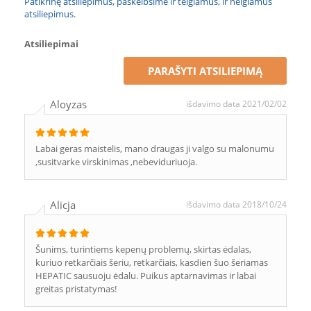
Patikrinę atsiliepimus, paskelbsime ir teigiamus, ir neigiamus
atsiliepimus.
Atsiliepimai
PARAŠYTI ATSILIEPIMĄ
Aloyzas
išdavimo data 2021/02/02
Labai geras maistelis, mano draugas ji valgo su malonumu
,susitvarke virskinimas ,nebeviduriuoja.
Alicja
išdavimo data 2018/10/24
Šunims, turintiems kepenų problemų, skirtas ėdalas,
kuriuo retkarčiais šeriu, retkarčiais, kasdien šuo šeriamas
HEPATIC sausuoju ėdalu. Puikus aptarnavimas ir labai
greitas pristatymas!