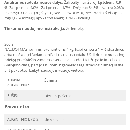
Analitinės sudedamosios dalys:
Žali baltymai: Žalioji ląsteliena: 0,9
%: Žali pelenai: 4,0% - Žali pelenai: 1,7% - Drėgmė: 64,5% - Natris: 0,08%
- Omega-3 riebalų rūgštys: 0,24% - EPA/DHA: 0,15% - Varis (iš viso): 1,7
mg/kg - Medžiagų apykaitos energija: 1423 kcal/kg.
Tinkamo naudojimo instrukcija:
žr. lentelę.
200 g
NAUDOJIMAS: šunims, sveriantiems 4 kg, kasdien šerti 1 + ½ skardinės
arba mažiau, jei šeriama mišiniu su sausu ėdalu. Užtikrinkite nuolatinę
prieigą prie šviežio vandens. Geriausia naudoti iki: žr. galiojimo laiką.
Galiojimo datą, partijos numerį ir gamyklos registracijos numerį rasite
ant pakuotės. Laikyti sausoje ir vėsioje vietoje.
KOKIAM
Šunims
AUGINTINIUI:
RŪŠIS:
Dietinis pašaras
Parametrai
AUGINTINIO DYDIS:
Universalus