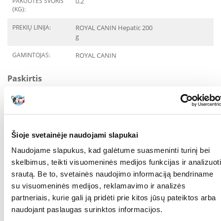
PAKUOTĖS SVORIS
0.2
(KG):
PREKIŲ LINIJA:
ROYAL CANIN Hepatic 200
g
GAMINTOJAS:
ROYAL CANIN
Paskirtis
GYVENIMO ETAPAS:
Suaugęs
SVEIKATOS
Ascitas
POŽYMIAI:
Gelta
Šioje svetainėje naudojami slapukai
Glikogeno saugojimo
Naudojame slapukus, kad galėtume suasmeninti turinį bei
liga
skelbimus, teikti visuomeninės medijos funkcijas ir analizuoti
Hepatinė
srautą. Be to, svetainės naudojimo informaciją bendriname
encefalopatija
su visuomeninės medijos, reklamavimo ir analizės
Kepenų ligos
partneriais, kurie gali ją pridėti prie kitos jūsų pateiktos arba
Kepenų uždegimas
naudojant paslaugas surinktos informacijos.
(hepatitas)