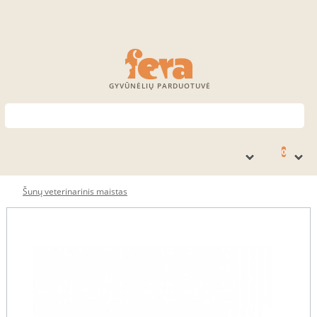
GYVŪNĖLIŲ PARDUOTUVĖ
0
Šunų veterinarinis maistas