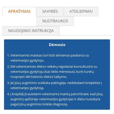
Recommend
APRAŠYMAS
SAVYBĖS
ATSILIEPIMAI
NUOTRAUKOS
NAUDOJIMO INSTRUKCIJA
Dėmesio
Veterinarinis maistas turi būti skiriamas pasitarus su
veterinarijos gydytoju.
Dėl veterinarinės dietos reikėtų reguliariai konsultuotis su
veterinarijos gydytoju (kas šešis mėnesius), kuris turėtų
nuspręsti dėl tolesnio dietos taikymo.
Jei jūsų augintinio sveikata pablogėja, nedelsdami kreipkitės į
veterinarijos gydytoją.
į krepšelį įtraukdami veterinarinį maistą patvirtinate, kad jūsų
augintinį apžiūrėjo veterinarijos gydytojas ir dieta nustatyta
pagal jūsų augintinio būklės diagnozę..