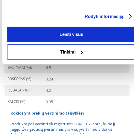
Portosisteminis šuntas
Rodyti informaciją
SPECIALIEJI
Kepenų ligos
REIKALAVIMAI:
Leisti visus
AUGINTINIO AMŽIUS
12 mėnesių
NUO:
Tinkinti
Ingredientai
BALTYMAI (%):
6.5
FOSFORAS (%):
0.24
RIEBALAI (%):
4.2
KALCIS (%):
0.35
Kokios yra prekių vertinimo taisyklės?
Produktą gali vertinti tik registruoti FERA.LT klientai, kurie jį
įsigijo. Žvaigždučių įvertinimas yra visų įvertinimų vidurkis.