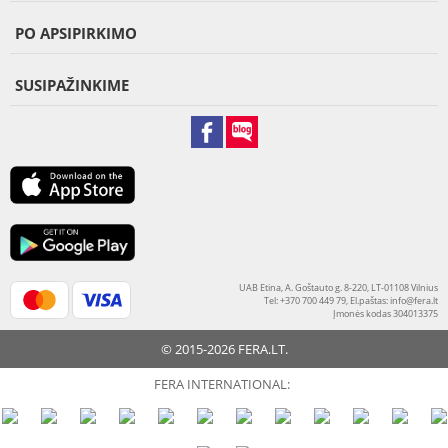
PO APSIPIRKIMO
SUSIPAŽINKIME
UAB Etina, A. Goštauto g. 8-220, LT-01108 Vilnius
Tel: +370 700 449 79, El.paštas:
info@fera.lt
Įmonės kodas 304013375
© 2015-2026 FERA.LT.
FERA INTERNATIONAL: