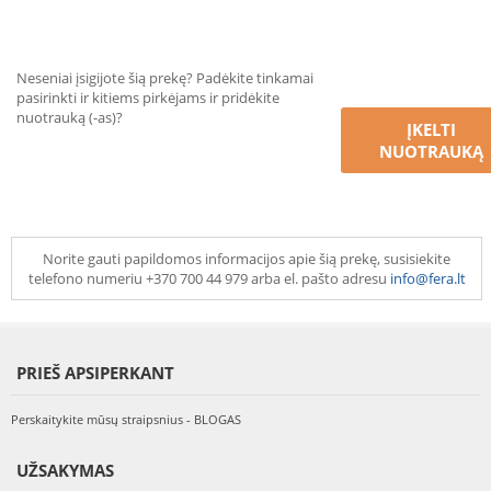
Neseniai įsigijote šią prekę? Padėkite tinkamai
pasirinkti ir kitiems pirkėjams ir pridėkite
nuotrauką (-as)?
ĮKELTI
NUOTRAUKĄ
Norite gauti papildomos informacijos apie šią prekę, susisiekite
telefono numeriu +370 700 44 979 arba el. pašto adresu
info@fera.lt
PRIEŠ APSIPERKANT
Perskaitykite mūsų straipsnius - BLOGAS
UŽSAKYMAS