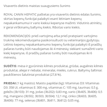
Visavertis dietinis maistas suaugusiems šunims
ROYAL CANIN HEPATIC paštetas yra visavertis dietinis ėdalas šunims,
skirtas kepenų funkcijai palaikyti esant lėtiniam kepenų
nepakankamumui ir vario kiekiui kepenyse mažinti. Vidutinis atrinktų
ir gerai virškinamų baltymų kiekis. Ribotas vario kiekis.
REKOMENDACIJOS: prieš vartojimą arba prieš pratęsiant vartojimo
trukmę rekomenduojama pasikonsultuoti su veterinarijos gydytoju.
Lėtinio kepenų nepakankamumo kepenų funkcijai palaikyti iš pradžių
pašaras turėtų būti naudojamas iki 4 mėnesių; siekiant sumažinti vario
kiekį kepenyse, iš pradžių pašaras turėtų būti naudojamas iki 6
mėnesių.
SUDĖTIS
: mėsa ir gyvūninės kilmės produktai, grūdai, augalinės kilmės
produktai, aliejai ir riebalai, mineralai, mielės, cukrus. Baltymų šaltiniai:
paukštienos šalutiniai produktai (27,8 %).
PRIEDAI
(1 kg maisto): Maisto papildai (kg): Vitaminas D3: Vitaminas
D3: 358 UI, vitaminas E: 300 mg, vitaminas C: 105 mg, taurinas: 0,5 g,
geležis (3b103): 31 mg, jodas (3b202): 0,83 mg, vario (3b405, 3b406): 0,5
mg, mangano (3b502, 3b503, 3b504): 12,1 mg, cinko (3b603, 3b605,
3b606): 77 mg, selenas (3b801, 3b811, 3b812): 0,05 mg.