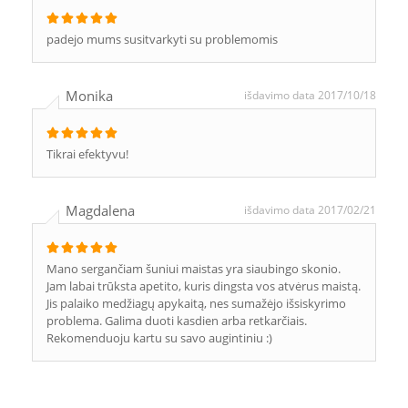
padejo mums susitvarkyti su problemomis
Monika
išdavimo data 2017/10/18
Tikrai efektyvu!
Magdalena
išdavimo data 2017/02/21
Mano sergančiam šuniui maistas yra siaubingo skonio.
Jam labai trūksta apetito, kuris dingsta vos atvėrus maistą.
Jis palaiko medžiagų apykaitą, nes sumažėjo išsiskyrimo
problema. Galima duoti kasdien arba retkarčiais.
Rekomenduoju kartu su savo augintiniu :)