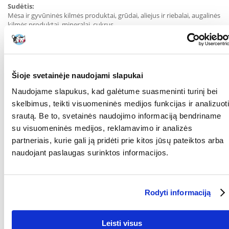
Sudėtis:
Mėsa ir gyvūninės kilmės produktai, grūdai, aliejus ir riebalai, augalinės
kilmės produktai, mineralai, cukrus
Priedai 1 kg
:
Vitaminas D3: 350 UI, geležies: 11 mg, jodo: 0,4 mg, vario: 3,5 mg,
mangano - 3,3 mg, cinko - 33 mg
Šioje svetainėje naudojami slapukai
Analizė:
Naudojame slapukus, kad galėtume suasmeninti turinį bei
Baltymai: 7,1 %, riebalai: 6,1 %, pelenai: 1,5 %, skaidulinės medžiagos:
skelbimus, teikti visuomeninės medijos funkcijas ir analizuoti
0,9 %, drėgmė: 79,6 %, EFA: 1,76 %, EPA ir DHA: 0,12 %.
srautą. Be to, svetainės naudojimo informaciją bendriname
su visuomeninės medijos, reklamavimo ir analizės
Maitinimo rekomendacijos:
partneriais, kurie gali ją pridėti prie kitos jūsų pateiktos arba
Suaugusios katės kūno svoris (kg) Nepakankamas svoris Normalus
naudojant paslaugas surinktos informacijos.
svoris Viršsvoris
paketėliai per dieną paketėliai per dieną paketėliai per dieną paketėliai
per dieną
2 1 1/2 1 1/2 1
Rodyti informaciją
3 2 1/2 2 1 1/2
4 3 2 1/2 2
6 4 3 2 1/2
8 4 1/2 4 3
Leisti visus