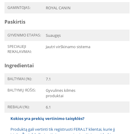
GAMINTOJAS:
ROYAL CANIN
Paskirtis
GYVENIMO ETAPAS:
Suaugęs
SPECIALIEJI
Jautri virškinamo sistema
REIKALAVIMAI:
Ingredientai
BALTYMAI (%):
7.1
BALTYMŲ RŪŠIS:
Gyvulinės kilmės
produktai
RIEBALAI (%):
6.1
Kokios yra prekių vertinimo taisyklės?
Produktą gali vertinti tik registruoti FERA.LT klientai, kurie jį