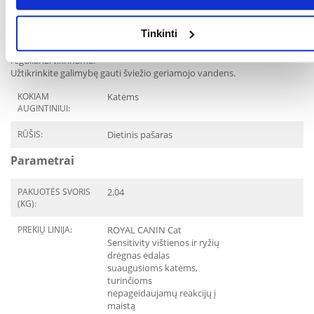
Tikslias dozes rekomenduos veterinarijos gydytojas, atlikęs anamnezę
ir apžiūrą.
Tinkinti
Šio maisto negalima naudoti nepasitarus su gydytoju, o katė gydymo
ir maisto vartojimo metu turi būti prižiūrima veterinarijos gydytojo ir
reguliariai tikrinama.
Užtikrinkite galimybę gauti šviežio geriamojo vandens.
KOKIAM
Katėms
AUGINTINIUI:
RŪŠIS:
Dietinis pašaras
Parametrai
PAKUOTĖS SVORIS
2.04
(KG):
PREKIŲ LINIJA:
ROYAL CANIN Cat
Sensitivity vištienos ir ryžių
drėgnas ėdalas
suaugusioms katėms,
turinčioms
nepageidaujamų reakcijų į
maistą