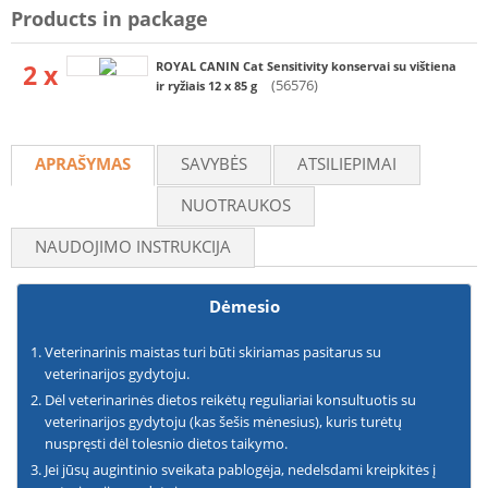
Products in package
2 x
ROYAL CANIN Cat Sensitivity konservai su vištiena
(56576)
ir ryžiais 12 x 85 g
APRAŠYMAS
SAVYBĖS
ATSILIEPIMAI
NUOTRAUKOS
NAUDOJIMO INSTRUKCIJA
Dėmesio
Veterinarinis maistas turi būti skiriamas pasitarus su
veterinarijos gydytoju.
Dėl veterinarinės dietos reikėtų reguliariai konsultuotis su
veterinarijos gydytoju (kas šešis mėnesius), kuris turėtų
nuspręsti dėl tolesnio dietos taikymo.
Jei jūsų augintinio sveikata pablogėja, nedelsdami kreipkitės į