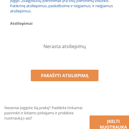
įsigijo. Žvaigždučių įvertinimas yra visų įvertinimų vidurkis.
Patikrinę atsiliepimus, paskelbsime ir teigiamus, ir neigiamus
atsiliepimus.
Atsiliepimai
Nerasta atsiliepimų
PARAŠYTI ATSILIEPIMĄ
Neseniai įsigijote šią prekę? Padėkite tinkamai
pasirinkti ir kitiems pirkėjams ir pridėkite
nuotrauką (-as)?
ĮKELTI
NUOTRAUKĄ