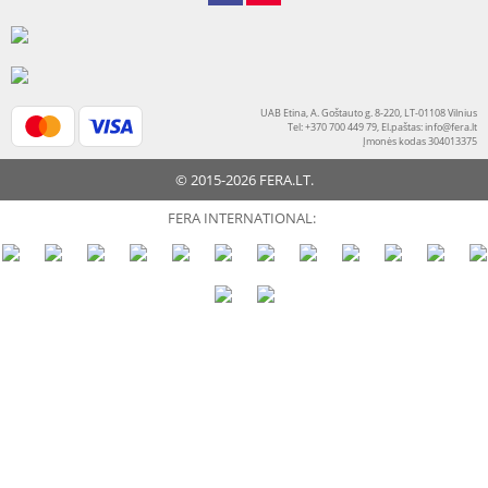
UAB Etina, A. Goštauto g. 8-220, LT-01108 Vilnius
Tel: +370 700 449 79, El.paštas:
info@fera.lt
Įmonės kodas 304013375
© 2015-2026 FERA.LT.
FERA INTERNATIONAL: