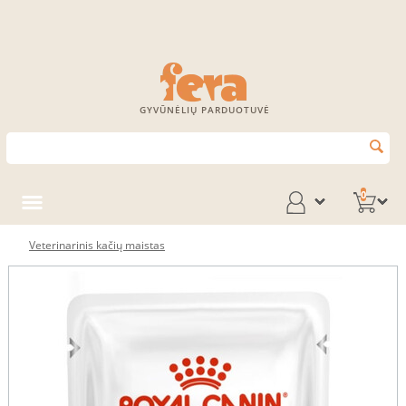
GYVŪNĖLIŲ PARDUOTUVĖ
0
Veterinarinis kačių maistas