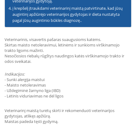
veterinarijos gydytoją.
į krepšelį įtraukdami veterinarinį maistą patvirtinate, kad jūsų
augintinį apžiūrėjo veterinarijos gydytojas ir dieta nustatyta
pagal jūsų augintinio būklės diagnozę..
Veterinarinis, visavertis pašaras suaugusioms katėms.
Skirtas maisto netoleravimui, lėtinėms ir sunkioms virškinamojo
trakto ligoms mažinti.
Nesočiosios riebalų rūgštys naudingos katės virškinamojo trakto ir
odos sveikatai.
Indikacijos:
- Sunki alergija maistui
- Maisto netoleravimas
- Uždegiminė žarnyno liga (IBD)
- Lėtinis viduriavimas ne dėl ligos
Veterinarinį maistą turėtų skirti ir rekomenduoti veterinarijos
gydytojas, atlikęs apžiūrą.
Maistas padeda tęsti gydymą.