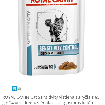
ROYAL CANIN Cat Sensitivity vištiena su ryžiais 85
g x 24 vnt. drėgnas ėdalas suaugusioms katėms,