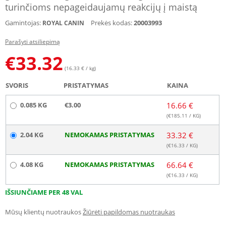
turinčioms nepageidaujamų reakcijų į maistą
Gamintojas:
Prekės kodas:
20003993
ROYAL CANIN
Parašyti atsiliepimą
€
33.32
(16.33 € / kg)
SVORIS
PRISTATYMAS
KAINA
0.085 KG
€3.00
16.66 €
(€
185.11
/ KG)
2.04 KG
NEMOKAMAS PRISTATYMAS
33.32 €
(€
16.33
/ KG)
4.08 KG
NEMOKAMAS PRISTATYMAS
66.64 €
(€
16.33
/ KG)
IŠSIUNČIAME PER 48 VAL
Mūsų klientų nuotraukos
Žiūrėti papildomas nuotraukas