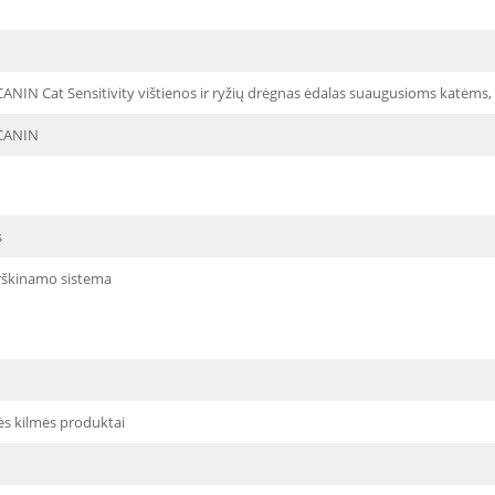
ANIN Cat Sensitivity vištienos ir ryžių drėgnas ėdalas suaugusioms katėms,
CANIN
s
irškinamo sistema
ės kilmės produktai