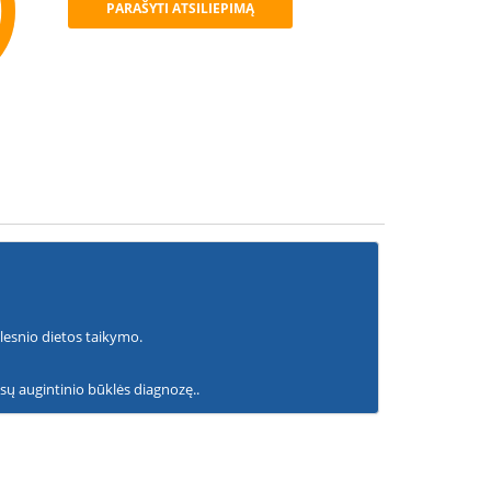
PARAŠYTI ATSILIEPIMĄ
mmend
olesnio dietos taikymo.
ūsų augintinio būklės diagnozę..