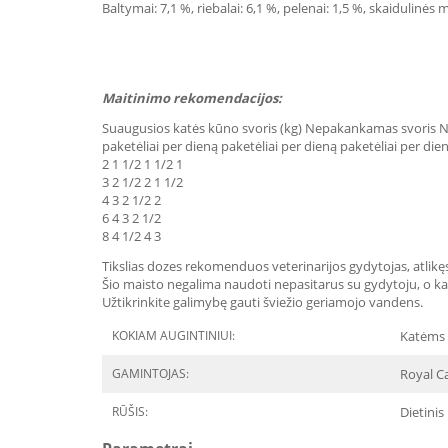
Baltymai: 7,1 %, riebalai: 6,1 %, pelenai: 1,5 %, skaidulinės
Maitinimo rekomendacijos:
Suaugusios katės kūno svoris (kg) Nepakankamas svoris No
paketėliai per dieną paketėliai per dieną paketėliai per die
2 1 1/2 1 1/2 1
3 2 1/2 2 1 1/2
4 3 2 1/2 2
6 4 3 2 1/2
8 4 1/2 4 3
Tikslias dozes rekomenduos veterinarijos gydytojas, atlikę
Šio maisto negalima naudoti nepasitarus su gydytoju, o katė
Užtikrinkite galimybę gauti šviežio geriamojo vandens.
KOKIAM AUGINTINIUI:
Katėms
GAMINTOJAS:
Royal Ca
RŪŠIS:
Dietinis