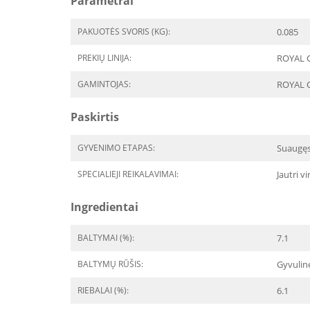
Parametrai
PAKUOTĖS SVORIS (KG):
0.085
PREKIŲ LINIJA:
ROYAL C
GAMINTOJAS:
ROYAL 
Paskirtis
GYVENIMO ETAPAS:
Suaugę
SPECIALIEJI REIKALAVIMAI:
Jautri v
Ingredientai
BALTYMAI (%):
7.1
BALTYMŲ RŪŠIS:
Gyvulin
RIEBALAI (%):
6.1