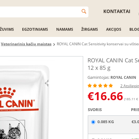
KONTAKTAI
ŽUVIMS
EGZOTINIAMS
NAMAMS
ŽIRGAMS
AKCIJOS
BLO
Veterinarinis kačių maistas
ROYAL CANIN Cat Sensitivity konservai su vištien
ROYAL CANIN Cat Sens
12 x 85 g
Gamintojas:
ROYAL CANIN
2 Atsiliepi
€
16.66
(185.11 € 
SVORIS
PRI
0.085 KG
€3.