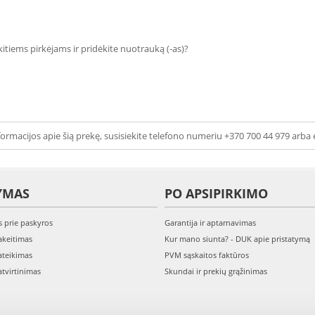
 kitiems pirkėjams ir pridėkite nuotrauką (-as)?
ormacijos apie šią prekę, susisiekite telefono numeriu +370 700 44 979 arba 
YMAS
PO APSIPIRKIMO
s prie paskyros
Garantija ir aptarnavimas
keitimas
Kur mano siunta? - DUK apie pristatymą
teikimas
PVM sąskaitos faktūros
tvirtinimas
Skundai ir prekių grąžinimas