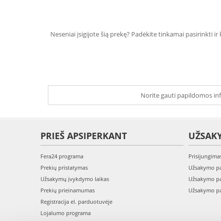
Neseniai įsigijote šią prekę? Padėkite tinkamai pasirinkti ir
Norite gauti papildomos inf
PRIEŠ APSIPERKANT
UŽSAK
Fera24 programa
Prisijungima
Prekių pristatymas
Užsakymo pa
Užsakymų įvykdymo laikas
Užsakymo pa
Prekių prieinamumas
Užsakymo pa
Registracija el. parduotuvėje
Lojalumo programa