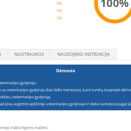
100%
0%
0%
0%
Reco
I
NUOTRAUKOS
NAUDOJIMO INSTRUKCIJA
Dėmesio
eterinarijos gydytoju.
is su veterinarijos gydytoju (kas šešis mėnesius), kuris turėtų nuspręsti dėl t
kitės į veterinarijos gydytoją.
kad jūsų augintinį apžiūrėjo veterinarijos gydytojas ir dieta nustatyta pagal j
amojo trakto ligoms mažinti.