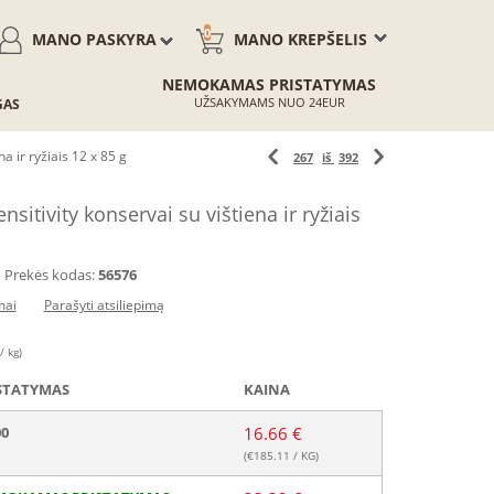
0
MANO PASKYRA
MANO KREPŠELIS
NEMOKAMAS PRISTATYMAS
UŽSAKYMAMS NUO 24EUR
GAS
a ir ryžiais 12 x 85 g
267
iš
392
itivity konservai su vištiena ir ryžiais
Prekės kodas:
56576
mai
Parašyti atsiliepimą
/ kg)
STATYMAS
KAINA
00
16.66 €
(€
185.11
/ KG)