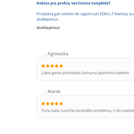
Kokios yra prekių vertinimo taisyklės?
Produktą gali vertinti tik registruoti FERA.LT klientai, k
atsiliepimus.
Atsiliepimai
Agnieszka
Labai geras produktas žarnynui jautrioms katėms
Marek
Turiu katę, turinčią skrandžio problemų, ir šis maist