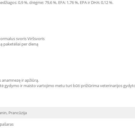
 medžiagos: 0,9 %, drėgmė: 79,6 %, EFA: 1,76 %, EPA ir DHA: 0,12 %.
rmalus svoris Viršsvoris
ną paketėliai per dieną
s anamnezę ir apžiūrą.
 gydymo ir maisto vartojimo metu turi būti prižiūrima veterinarijos gydytojo
nin, Prancūzija
 pašaras