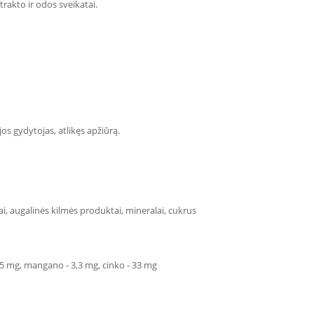
rakto ir odos sveikatai.
jos gydytojas, atlikęs apžiūrą.
lai, augalinės kilmės produktai, mineralai, cukrus
3,5 mg, mangano - 3,3 mg, cinko - 33 mg