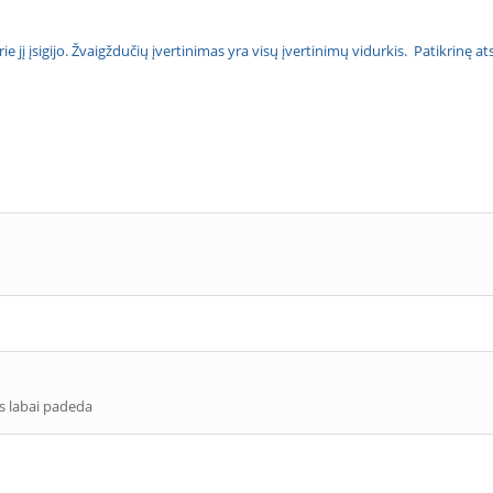
urie jį įsigijo. Žvaigždučių įvertinimas yra visų įvertinimų vidurkis. Patikrinę 
as labai padeda