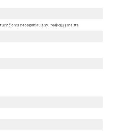
 turinčioms nepageidaujamų reakcijų į maistą