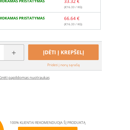
MOKAMAS PRISTATYMAS
33.32 €
(€
16.33
/ KG)
MOKAMAS PRISTATYMAS
66.64 €
(€
16.33
/ KG)
+
ĮDĖTI Į KREPŠELĮ
Pridėti į norų sąrašą
iūrėti papildomas nuotraukas
100% KLIENTAI REKOMENDUOJA ŠĮ PRODUKTĄ