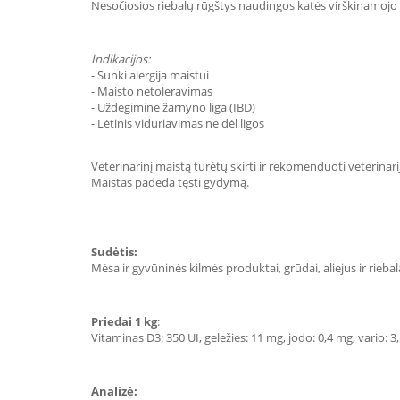
Nesočiosios riebalų rūgštys naudingos katės virškinamojo t
Indikacijos:
- Sunki alergija maistui
- Maisto netoleravimas
- Uždegiminė žarnyno liga (IBD)
- Lėtinis viduriavimas ne dėl ligos
Veterinarinį maistą turėtų skirti ir rekomenduoti veterinari
Maistas padeda tęsti gydymą.
Sudėtis:
Mėsa ir gyvūninės kilmės produktai, grūdai, aliejus ir rieba
Priedai 1 kg
:
Vitaminas D3: 350 UI, geležies: 11 mg, jodo: 0,4 mg, vario: 
Analizė: