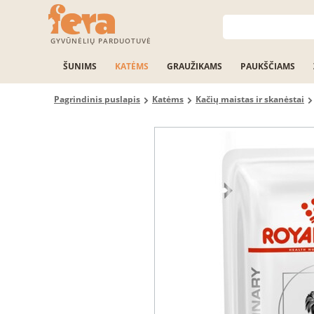
GYVŪNĖLIŲ PARDUOTUVĖ
ŠUNIMS
KATĖMS
GRAUŽIKAMS
PAUKŠČIAMS
Pagrindinis puslapis
Katėms
Kačių maistas ir skanėstai