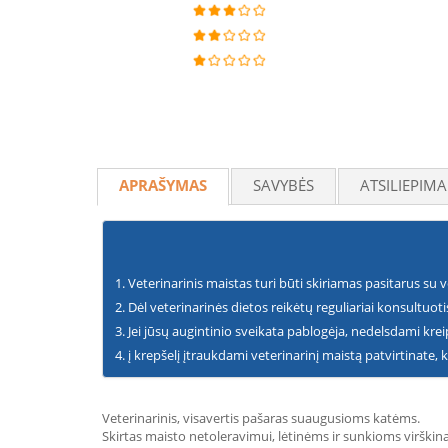
APRAŠYMAS
SAVYBĖS
ATSILIEPIMA
Veterinarinis maistas turi būti skiriamas pasitarus su v
Dėl veterinarinės dietos reikėtų reguliariai konsultuot
Jei jūsų augintinio sveikata pablogėja, nedelsdami kreip
į krepšelį įtraukdami veterinarinį maistą patvirtinate, 
Veterinarinis, visavertis pašaras suaugusioms katėms.
Skirtas maisto netoleravimui, lėtinėms ir sunkioms virškin