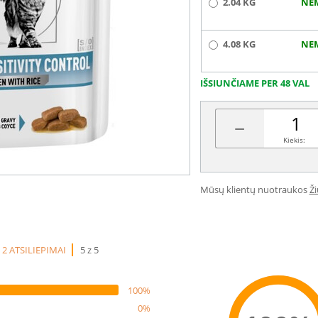
2.04 KG
NE
4.08 KG
NE
IŠSIUNČIAME PER 48 VAL
−
Kiekis:
Mūsų klientų nuotraukos
Ž
2 ATSILIEPIMAI
5 z 5
100%
0%