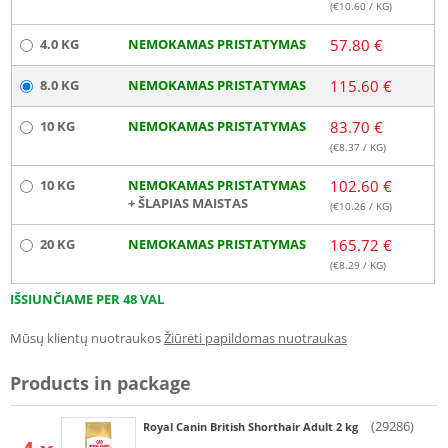
(€
10.60
/ KG)
4.0 KG
NEMOKAMAS PRISTATYMAS
57.80 €
8.0 KG
NEMOKAMAS PRISTATYMAS
115.60 €
10 KG
NEMOKAMAS PRISTATYMAS
83.70 €
(€
8.37
/ KG)
10 KG
NEMOKAMAS PRISTATYMAS
102.60 €
+ ŠLAPIAS MAISTAS
(€
10.26
/ KG)
20 KG
NEMOKAMAS PRISTATYMAS
165.72 €
(€
8.29
/ KG)
IŠSIUNČIAME PER 48 VAL
Mūsų klientų nuotraukos
Žiūrėti papildomas nuotraukas
Products in package
(29286)
Royal Canin British Shorthair Adult 2 kg