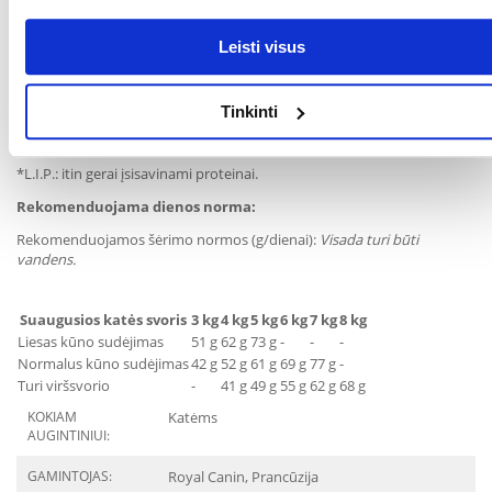
Antioksidantai.
Energinė vertė:
4008 kcal/kg
Leisti visus
ANALITINĖS SUDEDAMOSIOS DALYS:
Žali baltymai - 34%, neapdoroti aliejai ir riebalai - 22%, žali pelenai -
Tinkinti
6,5%, žalia ląsteliena - 4,8%, Kilograme ėdalo: L-karnitinas - 50 mg,
EPR/DHR - 3,5 g, kalcis - 8,1 g, fosforas - 7,3 g.
*L.I.P.: itin gerai įsisavinami proteinai.
Rekomenduojama dienos norma:
Rekomenduojamos šėrimo normos (g/dienai):
Visada turi būti
vandens.
Suaugusios katės svoris
3 kg
4 kg
5 kg
6 kg
7 kg
8 kg
Liesas kūno sudėjimas
51 g
62 g
73 g
-
-
-
Normalus kūno sudėjimas
42 g
52 g
61 g
69 g
77 g
-
Turi viršsvorio
-
41 g
49 g
55 g
62 g
68 g
KOKIAM
Katėms
AUGINTINIUI:
GAMINTOJAS:
Royal Canin, Prancūzija