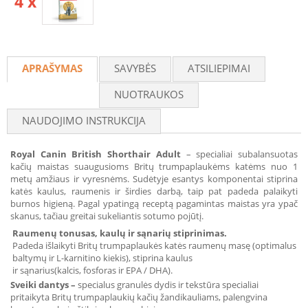
4 x
APRAŠYMAS
SAVYBĖS
ATSILIEPIMAI
NUOTRAUKOS
NAUDOJIMO INSTRUKCIJA
Royal Canin British Shorthair Adult
– specialiai subalansuotas
kačių maistas suaugusioms Britų trumpaplaukėms katėms nuo 1
metų amžiaus ir vyresnėms. Sudėtyje esantys komponentai stiprina
katės kaulus, raumenis ir širdies darbą, taip pat padeda palaikyti
burnos higieną. Pagal ypatingą receptą pagamintas maistas yra ypač
skanus, tačiau greitai sukeliantis sotumo pojūtį.
Raumenų tonusas, kaulų ir sąnarių stiprinimas.
Padeda išlaikyti Britų trumpaplaukės katės raumenų masę (optimalus
baltymų ir L-karnitino kiekis), stiprina kaulus
ir sąnarius(kalcis, fosforas ir EPA / DHA).
Sveiki dantys
–
specialus granulės dydis ir tekstūra specialiai
pritaikyta Britų trumpaplaukių kačių žandikauliams, palengvina