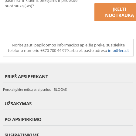
pasirinkti ir kitiems pirkėjams ir pridėkite
nuotrauką (-as)?
ĮKELTI
NUOTRAUKĄ
Norite gauti papildomos informacijos apie šią prekę, susisiekite
telefono numeriu +370 700 44 979 arba el. pašto adresu
info@fera.lt
PRIEŠ APSIPERKANT
Perskaitykite mūsų straipsnius - BLOGAS
UŽSAKYMAS
PO APSIPIRKIMO
SUSIPAŽINKIME