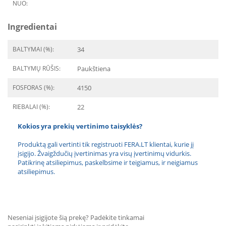
NUO:
Ingredientai
BALTYMAI (%):
34
BALTYMŲ RŪŠIS:
Paukštiena
FOSFORAS (%):
4150
RIEBALAI (%):
22
Kokios yra prekių vertinimo taisyklės?
Produktą gali vertinti tik registruoti FERA.LT klientai, kurie jį
įsigijo. Žvaigždučių įvertinimas yra visų įvertinimų vidurkis.
Patikrinę atsiliepimus, paskelbsime ir teigiamus, ir neigiamus
atsiliepimus.
Neseniai įsigijote šią prekę? Padėkite tinkamai