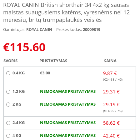
ROYAL CANIN British shorthair 34 4x2 kg sausas
maistas suaugusiems katėms, vyresnėms nei 12
mėnesių, britų trumpaplaukės veislės
Gamintojas:
Prekės kodas:
20009819
ROYAL CANIN
€
115.60
SVORIS
PRISTATYMAS
KAINA
0.4 KG
€3.00
9.87 €
(€
24.68
/ KG)
1.2 KG
NEMOKAMAS PRISTATYMAS
29.31 €
2 KG
NEMOKAMAS PRISTATYMAS
29.19 €
(€
14.60
/ KG)
2.4 KG
NEMOKAMAS PRISTATYMAS
58.62 €
4 KG
NEMOKAMAS PRISTATYMAS
42.40 €