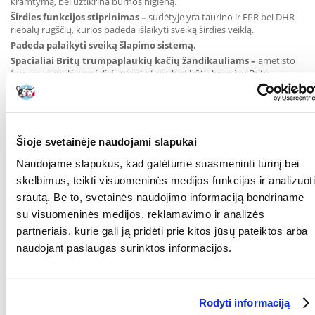
kramtymą, bei užtikrina burnos higieną.
Širdies funkcijos stiprinimas
–
sudėtyje yra taurino ir EPR bei DHR
riebalų rūgščių, kurios padeda išlaikyti sveiką širdies veiklą.
Padeda palaikyti sveiką šlapimo sistemą.
Spacialiai Britų trumpaplaukių kačių žandikauliams
–
ametisto
formos granulė specialiai sukurta tam, kad būtų lengviau Britų
trumpaplaukėms katėms paimti ir kramtyti.
Royal
Canin
British Shorthair Adult
granulė
SUDĖTIS:
Šioje svetainėje naudojami slapukai
Dehidruota paukštiena, ryžiai, gyvulinės kilmės riebalai, augalinių
Naudojame slapukus, kad galėtume suasmeninti turinį bei
baltymų izoliatas*, kukurūzai, kukurūzų glitimas, daržovių skaidulos,
skelbimus, teikti visuomeninės medijos funkcijas ir analizuoti
hidrolizuoti gyvulinės kilmės baltymai, cikorijos minkštimas, mineralai,
srautą. Be to, svetainės naudojimo informaciją bendriname
sojų aliejus, žuvų taukai, frukto-oligo-sacharidai, mielių ekstraktas
(mannano-oligosacharidų šaltinis), agurklės aliejus, hidrolizuoti
su visuomeninės medijos, reklamavimo ir analizės
vėžiagyviai (gliukozamino šaltinis), medetkų ekstraktas (liuteino
partneriais, kurie gali ją pridėti prie kitos jūsų pateiktos arba
šaltinis), hidrolizuotos kremzlės (chondroitino šaltinis).
naudojant paslaugas surinktos informacijos.
PRIEDAI (kilograme maisto):
Maistiniai priedai: vitaminas A - 24400 TV, vitaminas D3 - 800 TV, E1
(Geležis) - 40 mg, E2 (Jodas) - 2,8 mg, E4 (Varis) - 8 mg, E5 (Manganas) -
Rodyti informaciją
52 mg, E6 (Cinkas) - 198 mg, E8 (Selenas) - 0,1 mg. Konservantai.