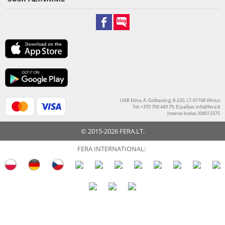
UAB Etina, A. Goštauto g. 8-220, LT-01108 Vilnius
Tel: +370 700 449 79, El.paštas:
info@fera.lt
Įmonės kodas 304013375
© 2015-2026 FERA.LT.
FERA INTERNATIONAL: