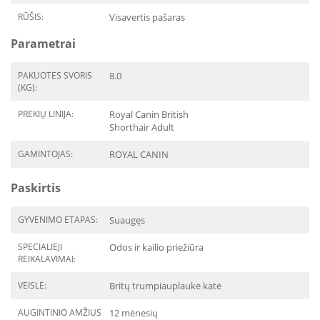
RŪŠIS:
Visavertis pašaras
Parametrai
PAKUOTĖS SVORIS
8.0
(KG):
PREKIŲ LINIJA:
Royal Canin British
Shorthair Adult
GAMINTOJAS:
ROYAL CANIN
Paskirtis
GYVENIMO ETAPAS:
Suaugęs
SPECIALIEJI
Odos ir kailio priežiūra
REIKALAVIMAI:
VEISLĖ:
Britų trumpiauplaukė katė
AUGINTINIO AMŽIUS
12 mėnesių