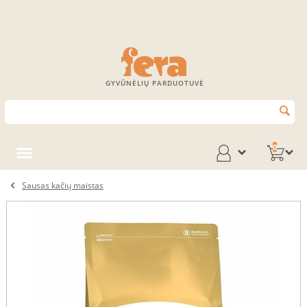
GYVŪNĖLIŲ PARDUOTUVĖ
0
Sausas kačių maistas