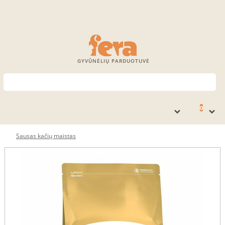
GYVŪNĖLIŲ PARDUOTUVĖ
0
Sausas kačių maistas