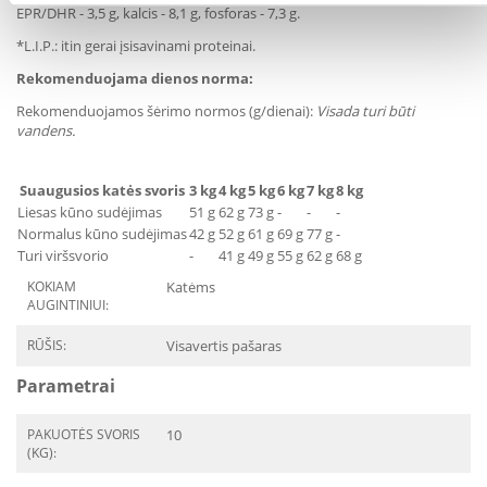
EPR/DHR - 3,5 g, kalcis - 8,1 g, fosforas - 7,3 g.
*L.I.P.: itin gerai įsisavinami proteinai.
Rekomenduojama dienos norma:
Rekomenduojamos šėrimo normos (g/dienai):
Visada turi būti
vandens.
Suaugusios katės svoris
3 kg
4 kg
5 kg
6 kg
7 kg
8 kg
Liesas kūno sudėjimas
51 g
62 g
73 g
-
-
-
Normalus kūno sudėjimas
42 g
52 g
61 g
69 g
77 g
-
Turi viršsvorio
-
41 g
49 g
55 g
62 g
68 g
KOKIAM
Katėms
AUGINTINIUI:
RŪŠIS:
Visavertis pašaras
Parametrai
PAKUOTĖS SVORIS
10
(KG):