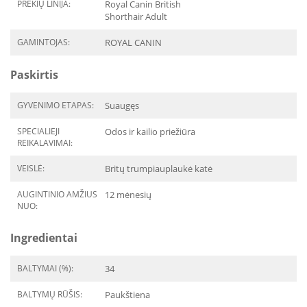
PREKIŲ LINIJA:
Royal Canin British
Shorthair Adult
GAMINTOJAS:
ROYAL CANIN
Paskirtis
GYVENIMO ETAPAS:
Suaugęs
SPECIALIEJI
Odos ir kailio priežiūra
REIKALAVIMAI:
VEISLĖ:
Britų trumpiauplaukė katė
AUGINTINIO AMŽIUS
12 mėnesių
NUO:
Ingredientai
BALTYMAI (%):
34
BALTYMŲ RŪŠIS:
Paukštiena