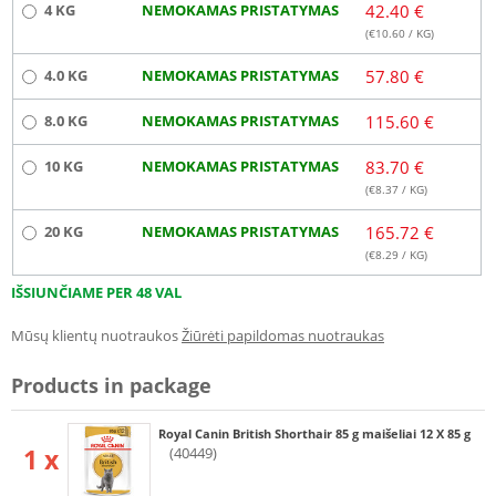
4 KG
NEMOKAMAS PRISTATYMAS
42.40 €
(€
10.60
/ KG)
4.0 KG
NEMOKAMAS PRISTATYMAS
57.80 €
8.0 KG
NEMOKAMAS PRISTATYMAS
115.60 €
10 KG
NEMOKAMAS PRISTATYMAS
83.70 €
(€
8.37
/ KG)
20 KG
NEMOKAMAS PRISTATYMAS
165.72 €
(€
8.29
/ KG)
IŠSIUNČIAME PER 48 VAL
Mūsų klientų nuotraukos
Žiūrėti papildomas nuotraukas
Products in package
Royal Canin British Shorthair 85 g maišeliai 12 X 85 g
1 x
(40449)