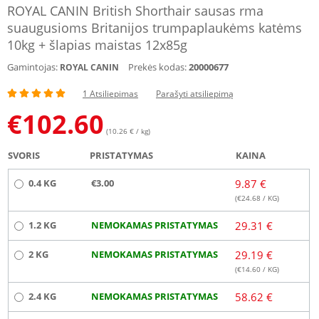
ROYAL CANIN British Shorthair sausas rma
suaugusioms Britanijos trumpaplaukėms katėms
10kg + šlapias maistas 12x85g
Gamintojas:
Prekės kodas:
20000677
ROYAL CANIN
1 Atsiliepimas
Parašyti atsiliepimą
€
102.60
(10.26 € / kg)
SVORIS
PRISTATYMAS
KAINA
0.4 KG
€3.00
9.87 €
(€
24.68
/ KG)
1.2 KG
NEMOKAMAS PRISTATYMAS
29.31 €
2 KG
NEMOKAMAS PRISTATYMAS
29.19 €
(€
14.60
/ KG)
2.4 KG
NEMOKAMAS PRISTATYMAS
58.62 €