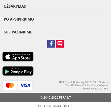
UŽSAKYMAS
PO APSIPIRKIMO
SUSIPAŽINKIME
UAB Etina, A. Goštauto g. 8-220, LT-01108 Vilnius
Tel: +370 700 449 79, El.paštas:
info@fera.lt
Įmonės kodas 304013375
© 2015-2026 FERA.LT.
FERA INTERNATIONAL: