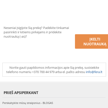
Neseniai įsigijote šią prekę? Padėkite tinkamai
pasirinkti ir kitiems pirkėjams ir pridėkite
nuotrauką (-as)?
ĮKELTI
NUOTRAUKĄ
Norite gauti papildomos informacijos apie šią prekę, susisiekite
telefono numeriu +370 700 44 979 arba el. pašto adresu
info@fera.lt
PRIEŠ APSIPERKANT
Perskaitykite mūsų straipsnius - BLOGAS