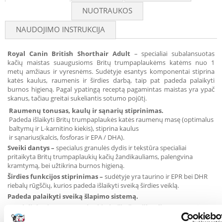
NUOTRAUKOS
NAUDOJIMO INSTRUKCIJA
Royal Canin British Shorthair Adult
– specialiai subalansuotas
kačių maistas suaugusioms Britų trumpaplaukėms katėms nuo 1
metų amžiaus ir vyresnėms. Sudėtyje esantys komponentai stiprina
katės kaulus, raumenis ir širdies darbą, taip pat padeda palaikyti
burnos higieną. Pagal ypatingą receptą pagamintas maistas yra ypač
skanus, tačiau greitai sukeliantis sotumo pojūtį.
Raumenų tonusas, kaulų ir sąnarių stiprinimas.
Padeda išlaikyti Britų trumpaplaukės katės raumenų masę (optimalus
baltymų ir L-karnitino kiekis), stiprina kaulus
ir sąnarius(kalcis, fosforas ir EPA / DHA).
Sveiki dantys
–
specialus granulės dydis ir tekstūra specialiai
pritaikyta Britų trumpaplaukių kačių žandikauliams, palengvina
kramtymą, bei užtikrina burnos higieną.
Širdies funkcijos stiprinimas
–
sudėtyje yra taurino ir EPR bei DHR
riebalų rūgščių, kurios padeda išlaikyti sveiką širdies veiklą.
Padeda palaikyti sveiką šlapimo sistemą.
Spacialiai Britų trumpaplaukių kačių žandikauliams
–
ametisto
formos granulė specialiai sukurta tam, kad būtų lengviau Britų