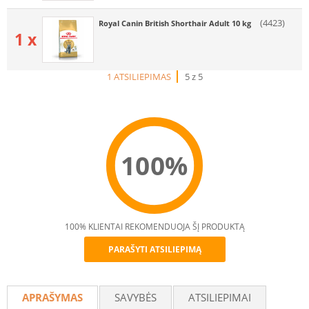
(4423)
Royal Canin British Shorthair Adult 10 kg
1 x
1 ATSILIEPIMAS
5 z 5
100%
100% KLIENTAI REKOMENDUOJA ŠĮ PRODUKTĄ
PARAŠYTI ATSILIEPIMĄ
Recommend
APRAŠYMAS
SAVYBĖS
ATSILIEPIMAI