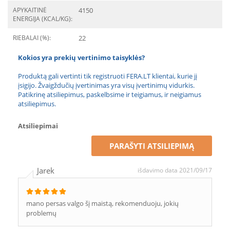
APYKAITINĖ
4150
ENERGIJA (KCAL/KG):
RIEBALAI (%):
22
Kokios yra prekių vertinimo taisyklės?
Produktą gali vertinti tik registruoti FERA.LT klientai, kurie jį
įsigijo. Žvaigždučių įvertinimas yra visų įvertinimų vidurkis.
Patikrinę atsiliepimus, paskelbsime ir teigiamus, ir neigiamus
atsiliepimus.
Atsiliepimai
PARAŠYTI ATSILIEPIMĄ
Jarek
išdavimo data 2021/09/17
mano persas valgo šį maistą, rekomenduoju, jokių
problemų