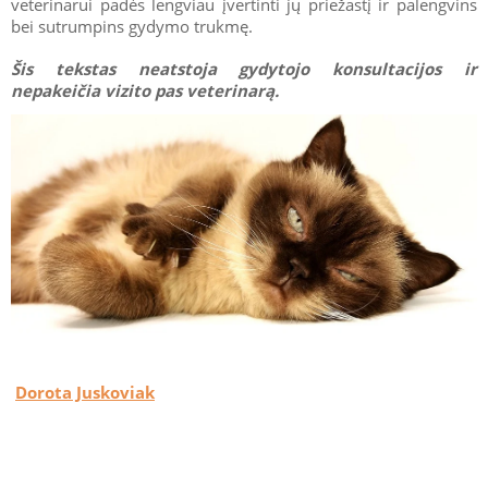
veterinarui padės lengviau įvertinti jų priežastį ir palengvins
bei sutrumpins gydymo trukmę.
Šis tekstas neatstoja gydytojo konsultacijos ir
nepakeičia vizito pas veterinarą.
Dorota Juskoviak