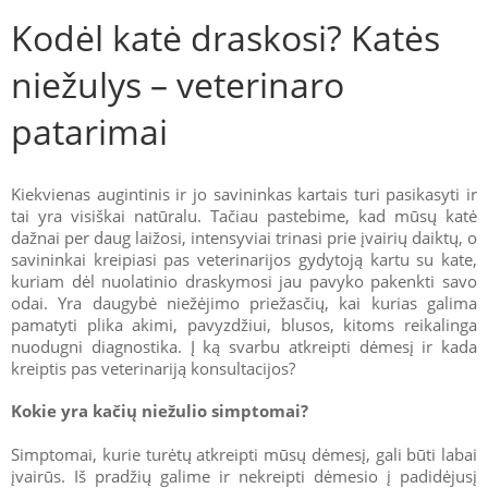
Kodėl katė draskosi? Katės
niežulys – veterinaro
patarimai
Kiekvienas augintinis ir jo savininkas kartais turi pasikasyti ir
tai yra visiškai natūralu. Tačiau pastebime, kad mūsų katė
dažnai per daug laižosi, intensyviai trinasi prie įvairių daiktų, o
savininkai kreipiasi pas veterinarijos gydytoją kartu su kate,
kuriam dėl nuolatinio draskymosi jau pavyko pakenkti savo
odai. Yra daugybė niežėjimo priežasčių, kai kurias galima
pamatyti plika akimi, pavyzdžiui, blusos, kitoms reikalinga
nuodugni diagnostika. Į ką svarbu atkreipti dėmesį ir kada
kreiptis pas veterinariją konsultacijos?
Kokie yra kačių niežulio simptomai?
Simptomai, kurie turėtų atkreipti mūsų dėmesį, gali būti labai
įvairūs. Iš pradžių galime ir nekreipti dėmesio į padidėjusį