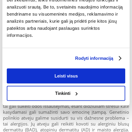
ausyje), arba kiti parazitai. Diagnozuojant parazitus, esančius
epidermyje, būtina atlikti grandymą, kad būtų galima ištirti jį
analizuoti srautą. Be to, svetainės naudojimo informaciją
mikroskopu, nes jie nematomi plika akimi. Tačiau, be
bendriname su visuomeninės medijos, reklamavimo ir
parazitų, mes dažnai galime susidurti su odos infekcijomis,
analizės partneriais, kurie gali ją pridėti prie kitos jūsų
kurios dažniausiai būna bakterinės, grybelinės ar mišrios.
pateiktos arba naudojant paslaugas surinktos
Tokie susirgimai reikalauja skubaus gydymo, siekiant apriboti
patogenų plitimą odoje ir likusiame kūne. Diagnostikoje
informacijos.
naudojami mikroskopiniai ir laboratoriniai bakteriologiniai ir
mikologiniai tyrimai, skirti nustatyti konkretų patogeną ir
pasirinkti optimalų gydymo metodą. Nepradėkite
Rodyti informaciją
savarankiškai gydyti, nes tai paprastai neduoda daug rezultatų
ir gali sukelti mikroorganizmų atsparumą vaistiniams
preparatams dėl neteisingai naudojamų gydymo priemonių.
Leisti visus
Katės niežulio priežastys
Tinkinti
Mūsų katės niežėjimas gali būti ir nesusijęs su
nepageidaujamais svečiais ant jos odos. Šildymo laikotarpiu
tai gali sukelti odos išsausėjimas, esant didžiuliam stresui katė
kasydamasi gali sumažinti savo emocinę įtampą. Genetinio
polinkio atveju galime susidurti su vis dažnesne problema –
tai alergijos. Jų atveju gali reikėti kovoti su alerginiu blusų
dermatitu (BAD), atopiniu dermatitu (AD) ir maisto alergija.