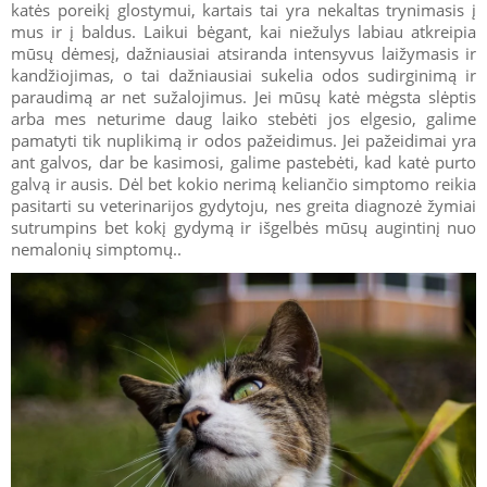
katės poreikį glostymui, kartais tai yra nekaltas trynimasis į
mus ir į baldus. Laikui bėgant, kai niežulys labiau atkreipia
mūsų dėmesį, dažniausiai atsiranda intensyvus laižymasis ir
kandžiojimas, o tai dažniausiai sukelia odos sudirginimą ir
paraudimą ar net sužalojimus. Jei mūsų katė mėgsta slėptis
arba mes neturime daug laiko stebėti jos elgesio, galime
pamatyti tik nuplikimą ir odos pažeidimus. Jei pažeidimai yra
ant galvos, dar be kasimosi, galime pastebėti, kad katė purto
galvą ir ausis. Dėl bet kokio nerimą keliančio simptomo reikia
pasitarti su veterinarijos gydytoju, nes greita diagnozė žymiai
sutrumpins bet kokį gydymą ir išgelbės mūsų augintinį nuo
nemalonių simptomų..