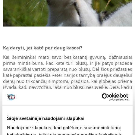
Ką daryti, jei katė per daug kasosi?
Kai šeimininkai mato savo besikasantį gyvūną, dažniausiai
pirma mintis būna, kad katė turi blusų, ir jie patys pradeda
savarankiškai vartoti preparatą nuo blusų. Dėl šios priežasties
katė paprastai pasiekia veterinarijos tarnybą praėjus daugeliui
dienų nuo trikdančių simptomų pradžios, kai globėjas prieina
išvadą, kad, pavyzdžiui, lašai nuo blusų nesuveikė. Deja, kačių
niežuliui ir odos pažeidimams yra daugybė priežasčių,
paprastai joms reikia sudėtingesnės diagnostikos ir gydymo.
Dažnai, kaip ir įtarė savininkas, problema yra išoriniai
parazitai, tačiau tai ne visada reiškia lengvai kontroliuojamų
blusų invaziją. Uodai taip pat gali maitintis mūsų augintinio
Šioje svetainėje naudojami slapukai
oda, o epidermyje gali būti mažų parazitų, tokių kaip niežinės
Naudojame slapukus, kad galėtume suasmeninti turinį
erkės (priklausomai nuo rūšies, pažeidimų, esančių odoje ar
bei skelbimus, teikti visuomeninės medijos funkcijas ir