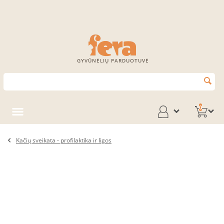
GYVŪNĖLIŲ PARDUOTUVĖ
0
Kačių sveikata - profilaktika ir ligos