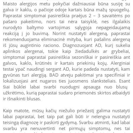
Maisto alergijos metu pokyčiai dažniausiai būna susiję su
galva ir kaklu, o pačioje odoje kartais būna mažų spuogelių.
Paprastai simptomai pasireiškia praėjus 2 – 3 savaitėms po
pašaro pakeitimo, nors tai nėra taisyklė, nes ilgalaikis
nurodyto baltymo vartojimas sąlygoja nepageidaujamą
reakciją į jo buvimą. Norint nustatyti alergeną, paprastai
rekomenduojama eliminacinė mityba, kuri pašalins alergeną
iš jūsų augintinio raciono. Diagnozuojant AD, kurį sukelia
aplinkos alergenai, tokie kaip žiedadulkės ar grybeliai,
simptomai paprastai pasireiškia sezoniškai ir pasireiškia ant
galvos, kaklo, krūtinės ir kartais priekinių kojų. Alerginiai
testai ypač naudingi sergant AD, kurie padeda nustatyti, kam
gyvūnas turi alergiją. BAD atveju pakitimai yra specifiniai ir
lokalizuojasi ant nugaros ties juosmens slanksteliais.
Esant
šiai būklei labai svarbi nuodugni apsauga nuo blusų
užkrėtimo, kurią paprastai sudaro priemonės skirtos atbaidyti
ir išnaikinti blusas.
Kaip matote, mūsų kačių niežulio priežastį galima nustatyti
labai paprastai, bet taip pat gali būti ir nelengva nustatyti
teisingą diagnozę ir paskirti gydymą. Svarbu atminti, kad labai
svarbu yra nenuvertinti net pirmųjų simptomų, nes tai