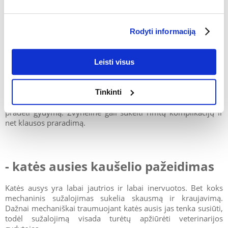
- kačių žvynelinė
Rodyti informaciją
Kačių žvynelinę sukelia ausyse įsiveisę parazitai. Būdingas
Leisti visus
simptomas - galvos purtymas ir stiprus niežulys, dėl kurio
atsiranda kraujingų žaizdų. Ausies viduje matomos
nemalonaus kvapo rausvai rudos išskyros. Kuo greičiau
Tinkinti
apsilankysite pas veterinarijos gydytoją, tuo greičiau jis galės
pradėti gydymą. Žvynelinė gali sukelti rimtų komplikacijų ir
net klausos praradimą.
- katės ausies kaušelio pažeidimas
Katės ausys yra labai jautrios ir labai inervuotos. Bet koks
mechaninis sužalojimas sukelia skausmą ir kraujavimą.
Dažnai mechaniškai traumuojant katės ausis jas tenka susiūti,
todėl sužalojimą visada turėtų apžiūrėti veterinarijos