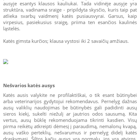
ausyje esantys klausos kauliukai. Tada vidinėje ausyje yra
struktūra, vadinama sraige - pripildyta skysčio, kuris taip pat
atlieka svarbų vaidmenį katės pusiausvyrai. Garsus, kaip
virpesius, pasiekusius sraigę, priima ten esančios kaulinės
ląstelės.
Katės gimsta kurčios; klausa vystosi iki 2 savaičių amžiaus.
Nešvarios katės ausys
Katės ausis valykite ne profilaktiškai, o tik esant būtinybei
arba veterinarijos gydytojui rekomendavus. Pernelyg dažnas
ausų valiklių naudojimas be būtinybės gali padidinti ausų
sieros kiekį, sukelti niežulį ar jautrios odos sausumą. Kita
vertus, ausų būklę rekomenduojama tikrinti kasdien. Visų
pirma reikėtų atkreipti dėmesį į paraudimą, nemalonų kvapą,
ausų vaško perteklių, nešvarumus ir pernelyg didelį katės
draskymąsi. Šiltos kačių ausys yra normalu, jos yra atviros,