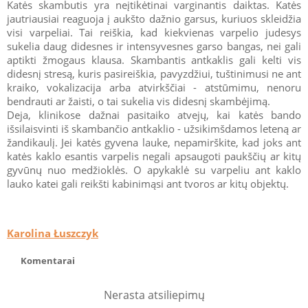
Katės skambutis yra neįtikėtinai varginantis daiktas. Katės
jautriausiai reaguoja į aukšto dažnio garsus, kuriuos skleidžia
visi varpeliai. Tai reiškia, kad kiekvienas varpelio judesys
sukelia daug didesnes ir intensyvesnes garso bangas, nei gali
aptikti žmogaus klausa. Skambantis antkaklis gali kelti vis
didesnį stresą, kuris pasireiškia, pavyzdžiui, tuštinimusi ne ant
kraiko, vokalizacija arba atvirkščiai - atstūmimu, nenoru
bendrauti ar žaisti, o tai sukelia vis didesnį skambėjimą.
Deja, klinikose dažnai pasitaiko atvejų, kai katės bando
išsilaisvinti iš skambančio antkaklio - užsikimšdamos leteną ar
žandikaulį. Jei katės gyvena lauke, nepamirškite, kad joks ant
katės kaklo esantis varpelis negali apsaugoti paukščių ar kitų
gyvūnų nuo medžioklės. O apykaklė su varpeliu ant kaklo
lauko katei gali reikšti kabinimąsi ant tvoros ar kitų objektų.
Karolina Łuszczyk
Komentarai
Nerasta atsiliepimų