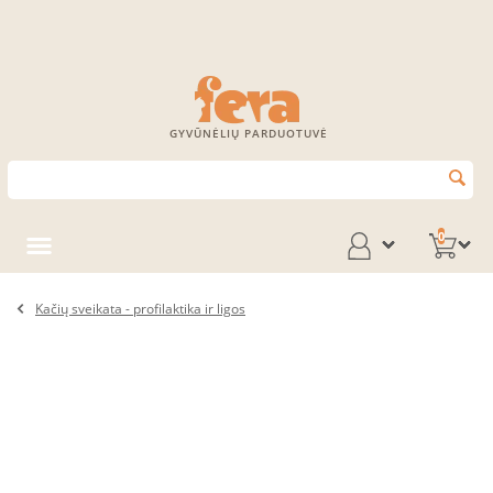
GYVŪNĖLIŲ PARDUOTUVĖ
0
Kačių sveikata - profilaktika ir ligos