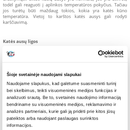
todėl gali reaguoti į aplinkos temperatūros pokyčius. Tačiau
jos turėtų būti maždaug tokios, kokia yra katės kūno
temperatūra. Vietoj to karštos katės ausys gali rodyti
karščiavimą.
Katės ausų ligos
Dažniausiai pasitaikančios katės ausų ligos yra šios:
- katės ausų uždegimas
Šioje svetainėje naudojami slapukai
Naudojame slapukus, kad galėtume suasmeninti turinį
bei skelbimus, teikti visuomeninės medijos funkcijas ir
Dažniausiai pažeidžia išorinį katės ausies kanalą. Ausis būna
analizuoti srautą. Be to, svetainės naudojimo informaciją
raudona ir skausminga. Katė gali vaikščioti pakreipusi galvą į
vieną pusę, purtyti galvą ir vengti liesti galvos sritį. Otitas yra
bendriname su visuomeninės medijos, reklamavimo ir
labai skausmingas. Gali atsirasti skystų išskyrų, kartais jau
analizės partneriais, kurie gali ją pridėti prie kitos jūsų
pūlingų. Būtina nedelsiant apsilankyti pas veterinarijos
pateiktos arba naudojant paslaugas surinktos
gydytoją.
informacijos.