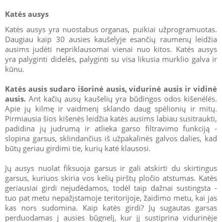
Katės ausys
Katės ausys yra nuostabus organas, puikiai užprogramuotas.
Daugiau kaip 30 ausies kaušelyje esančių raumenų leidžia
ausims judėti nepriklausomai vienai nuo kitos. Katės ausys
yra palyginti didelės, palyginti su visa likusia murklio galva ir
kūnu.
Katės ausis sudaro išorinė ausis, vidurinė ausis ir vidinė
ausis.
Ant kačių ausų kaušelių yra būdingos odos kišenėlės.
Apie jų kilmę ir vaidmenį sklando daug spėlionių ir mitų.
Pirmiausia šios kišenės leidžia katės ausims labiau susitraukti,
padidina jų judrumą ir atlieka garso filtravimo funkciją -
slopina garsus, sklindančius iš užpakalinės galvos dalies, kad
būtų geriau girdimi tie, kurių katė klausosi.
Jų ausys nuolat fiksuoja garsus ir gali atskirti du skirtingus
garsus, kuriuos skiria vos kelių pirštų pločio atstumas. Katės
geriausiai girdi nejudėdamos, todėl taip dažnai sustingsta -
tuo pat metu nepažįstamoje teritorijoje, žaidimo metu, kai jas
kas nors sudomina. Kaip katės girdi? Jų sugautas garsas
perduodamas į ausies būgnelį, kur jį sustiprina vidurinėje