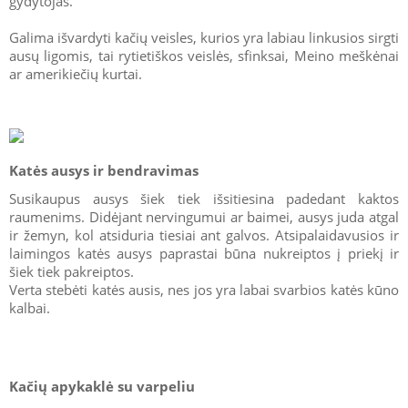
gydytojas.
Galima išvardyti kačių veisles, kurios yra labiau linkusios sirgti
ausų ligomis, tai rytietiškos veislės, sfinksai, Meino meškėnai
ar amerikiečių kurtai.
Katės ausys ir bendravimas
Susikaupus ausys šiek tiek išsitiesina padedant kaktos
raumenims. Didėjant nervingumui ar baimei, ausys juda atgal
ir žemyn, kol atsiduria tiesiai ant galvos. Atsipalaidavusios ir
laimingos katės ausys paprastai būna nukreiptos į priekį ir
šiek tiek pakreiptos.
Verta stebėti katės ausis, nes jos yra labai svarbios katės kūno
kalbai.
Kačių apykaklė su varpeliu