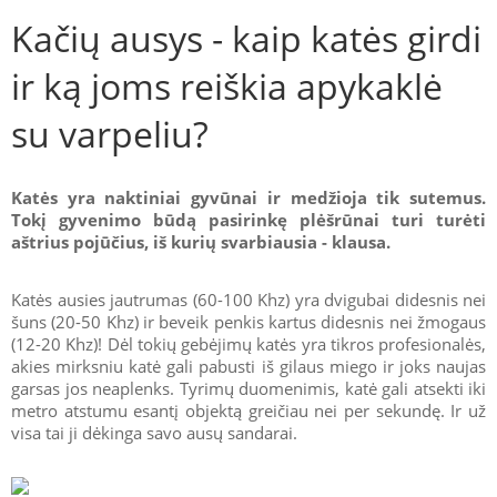
Kačių ausys - kaip katės girdi
ir ką joms reiškia apykaklė
su varpeliu?
Katės yra naktiniai gyvūnai ir medžioja tik sutemus.
Tokį gyvenimo būdą pasirinkę plėšrūnai turi turėti
aštrius pojūčius, iš kurių svarbiausia - klausa.
Katės ausies jautrumas (60-100 Khz) yra dvigubai didesnis nei
šuns (20-50 Khz) ir beveik penkis kartus didesnis nei žmogaus
(12-20 Khz)! Dėl tokių gebėjimų katės yra tikros profesionalės,
akies mirksniu katė gali pabusti iš gilaus miego ir joks naujas
garsas jos neaplenks. Tyrimų duomenimis, katė gali atsekti iki
metro atstumu esantį objektą greičiau nei per sekundę. Ir už
visa tai ji dėkinga savo ausų sandarai.