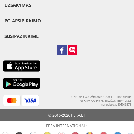
UŽSAKYMAS
PO APSIPIRKIMO
SUSIPAŽINKIME
UAB Etina, A. Goštauto g. 8-220, LT-01108 Vilnius
Tel: +370 700 449 79, El.paštas:
info@fera.lt
Įmonės kodas 304013375
© 2015-2026 FERA.LT.
FERA INTERNATIONAL: