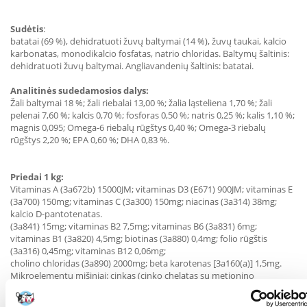
Sudėtis
:
batatai (69 %), dehidratuoti žuvų baltymai (14 %), žuvų taukai, kalcio
karbonatas, monodikalcio fosfatas, natrio chloridas. Baltymų šaltinis:
dehidratuoti žuvų baltymai. Angliavandenių šaltinis: batatai.
Analitinės sudedamosios dalys:
Žali baltymai 18 %; žali riebalai 13,00 %; žalia ląsteliena 1,70 %; žali
pelenai 7,60 %; kalcis 0,70 %; fosforas 0,50 %; natris 0,25 %; kalis 1,10 %;
magnis 0,095; Omega-6 riebalų rūgštys 0,40 %; Omega-3 riebalų
rūgštys 2,20 %; EPA 0,60 %; DHA 0,83 %.
Priedai 1 kg:
Vitaminas A (3a672b) 15000JM; vitaminas D3 (E671) 900JM; vitaminas E
(3a700) 150mg; vitaminas C (3a300) 150mg; niacinas (3a314) 38mg;
kalcio D-pantotenatas.
(3a841) 15mg; vitaminas B2 7,5mg; vitaminas B6 (3a831) 6mg;
vitaminas B1 (3a820) 4,5mg; biotinas (3a880) 0,4mg; folio rūgštis
(3a316) 0,45mg; vitaminas B12 0,06mg;
cholino chloridas (3a890) 2000mg; beta karotenas [3a160(a)] 1,5mg.
Mikroelementų mišiniai: cinkas (cinko chelatas su metionino
hidroksianalogu) (3b6.10).
174,6 mg; manganas (mangano chelatas su metionino