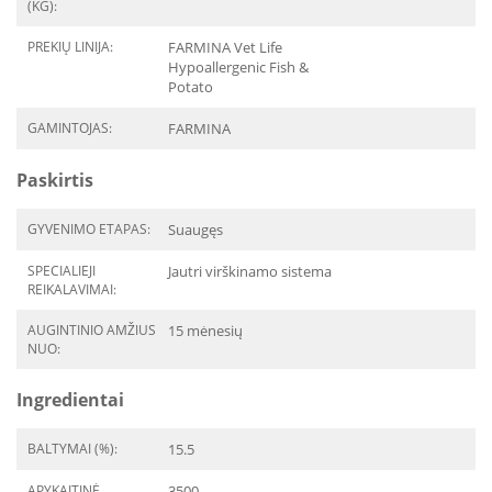
(KG):
PREKIŲ LINIJA:
FARMINA Vet Life
Hypoallergenic Fish &
Potato
GAMINTOJAS:
FARMINA
Paskirtis
GYVENIMO ETAPAS:
Suaugęs
SPECIALIEJI
Jautri virškinamo sistema
REIKALAVIMAI:
AUGINTINIO AMŽIUS
15 mėnesių
NUO:
Ingredientai
BALTYMAI (%):
15.5
APYKAITINĖ
3500