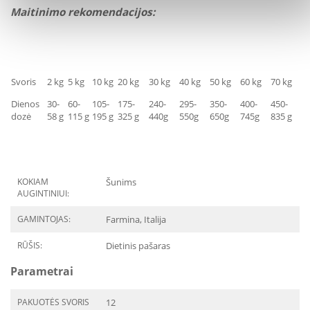
Maitinimo rekomendacijos:
Svoris
2 kg
5 kg
10 kg
20 kg
30 kg
40 kg
50 kg
60 kg
70 kg
Dienos
30-
60-
105-
175-
240-
295-
350-
400-
450-
dozė
58 g
115 g
195 g
325
g
440g
550g
650g
745g
835 g
KOKIAM
Šunims
AUGINTINIUI:
GAMINTOJAS:
Farmina, Italija
RŪŠIS:
Dietinis pašaras
Parametrai
PAKUOTĖS SVORIS
12