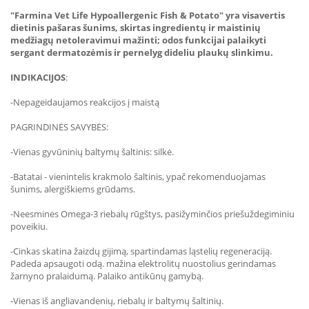
"Farmina Vet Life Hypoallergenic Fish & Potato" yra visavertis
dietinis pašaras šunims, skirtas ingredientų ir maistinių
medžiagų netoleravimui mažinti; odos funkcijai palaikyti
sergant dermatozėmis ir pernelyg dideliu plaukų slinkimu.
INDIKACIJOS
:
-Nepageidaujamos reakcijos į maistą
PAGRINDINĖS SAVYBĖS:
-Vienas gyvūninių baltymų šaltinis: silkė.
-Batatai - vienintelis krakmolo šaltinis, ypač rekomenduojamas
šunims, alergiškiems grūdams.
-Neesminės Omega-3 riebalų rūgštys, pasižyminčios priešuždegiminiu
poveikiu.
-Cinkas skatina žaizdų gijimą, spartindamas ląstelių regeneraciją.
Padeda apsaugoti odą. mažina elektrolitų nuostolius gerindamas
žarnyno pralaidumą. Palaiko antikūnų gamybą.
-Vienas iš angliavandenių, riebalų ir baltymų šaltinių.