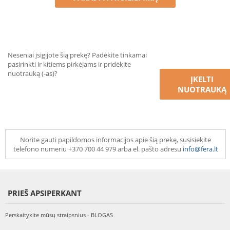
Neseniai įsigijote šią prekę? Padėkite tinkamai
pasirinkti ir kitiems pirkėjams ir pridėkite
nuotrauką (-as)?
ĮKELTI
NUOTRAUKĄ
Norite gauti papildomos informacijos apie šią prekę, susisiekite
telefono numeriu +370 700 44 979 arba el. pašto adresu
info@fera.lt
PRIEŠ APSIPERKANT
Perskaitykite mūsų straipsnius - BLOGAS