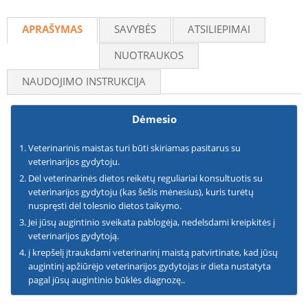
APRAŠYMAS
SAVYBĖS
ATSILIEPIMAI
NUOTRAUKOS
NAUDOJIMO INSTRUKCIJA
Dėmesio
Veterinarinis maistas turi būti skiriamas pasitarus su
veterinarijos gydytoju.
Dėl veterinarinės dietos reikėtų reguliariai konsultuotis su
veterinarijos gydytoju (kas šešis mėnesius), kuris turėtų
nuspręsti dėl tolesnio dietos taikymo.
Jei jūsų augintinio sveikata pablogėja, nedelsdami kreipkitės į
veterinarijos gydytoją.
į krepšelį įtraukdami veterinarinį maistą patvirtinate, kad jūsų
augintinį apžiūrėjo veterinarijos gydytojas ir dieta nustatyta
pagal jūsų augintinio būklės diagnozę..