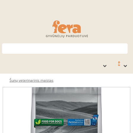
GYVŪNĖLIŲ PARDUOTUVĖ
0
Šunų veterinarinis maistas