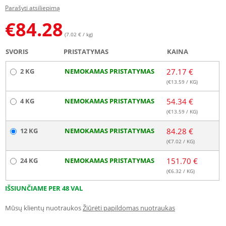
Parašyti atsiliepimą
€
84.28
(7.02 € / kg)
SVORIS
PRISTATYMAS
KAINA
2 KG
NEMOKAMAS PRISTATYMAS
27.17 €
(€
13.59
/ KG)
4 KG
NEMOKAMAS PRISTATYMAS
54.34 €
(€
13.59
/ KG)
12 KG
NEMOKAMAS PRISTATYMAS
84.28 €
(€
7.02
/ KG)
24 KG
NEMOKAMAS PRISTATYMAS
151.70 €
(€
6.32
/ KG)
IŠSIUNČIAME PER 48 VAL
Mūsų klientų nuotraukos
Žiūrėti papildomas nuotraukas