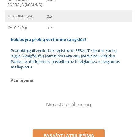
ENERGIJA (KCAL/KG):
FOSFORAS (%):
0.5
KALCIS (%):
0.7
Kokios yra prekių vertinimo taisyklės?
Produktą gali vertinti tik registruoti FERA.LT klientai, kurie jį
įsigijo. Žvaigždučių įvertinimas yra visų įvertinimų vidurkis.
Patikrinę atsiliepimus, paskelbsime ir teigiamus, ir neigiamus
atsiliepimus.
Atsiliepimai
Nerasta atsiliepimų
PARAŠYTI ATSILIEPIMĄ