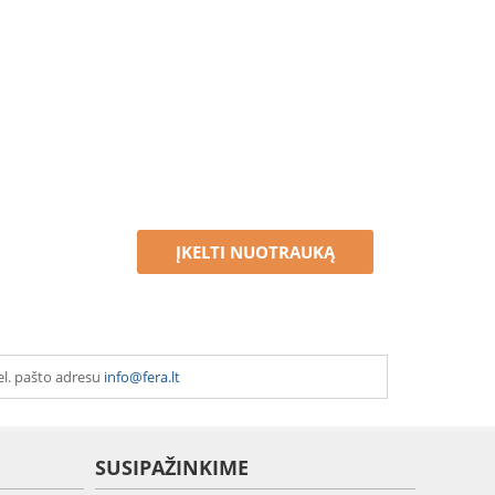
ĮKELTI NUOTRAUKĄ
el. pašto adresu
info@fera.lt
SUSIPAŽINKIME