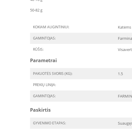
50-82 g
KOKIAM AUGINTINIUI:
Katėms
GAMINTOJAS:
Farmina,
RŪŠIS:
Visavert
Parametrai
PAKUOTĖS SVORIS (KG):
1.5
PREKIŲ LINIJA:
GAMINTOJAS:
FARMI
Paskirtis
GYVENIMO ETAPAS:
Suaugę