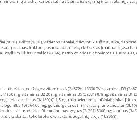
r mineralinių druskų, kurios skatina šlapimo išsiskyrimą ir turi valomųjų sa
ai (10 %), avižos (10 %), vištienos riebalai, džiovinti kiaušiniai, silkė, dehidra
korijų inulinas, fruktooligosacharidai, mielių ekstraktas (mannooligosacharidų
ai, Psyllium lukštai ir sėklos (0,3%), natrio chloridas, džiovintos alaus mielės, 
kai apibrėžtos medžiagos: vitaminas A (3a672b) 18000 TV; vitaminas D3 (3a671
841) 50 mg; vitaminas B2 20 mg; vitaminas B6 (3a381) 8.1mg; vitaminas B1 (3a
0mg; beta karotenas [3a160(a)] 1,5mg; mikroelementų mišiniai: cinkas [cinko 
 (3b5.10)]: 64,60 mg; geležis [geležies (II) hidrato glicino chelatas (3b108
os ir susiję produktai: DL-metioninas, grynas (3c301) 5000mg; taurinas (3a37
ntioksidantai: tokoferolio ekstraktai iš augalinių aliejų (1b306(i)).