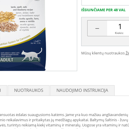
IŠSIUNČIAME PER 48 VAL
−
Kiekis:
Mūsų klientų nuotraukos
Ž
I
NUOTRAUKOS
NAUDOJIMO INSTRUKCIJA
lansuotas ėdalas suaugusioms katėms. Jame yra kuo mažiau angliavandenių ir
onio reikalavimus ir pritaikytas jų medžiagų apykaitai. Baltymų šaltinis - žuv
žovės, turintys reikiamą kiekį vitaminų ir mineralų. Uogose yra vitaminų ir nat