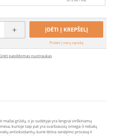
(€
12.66
/ KG)
+
ĮDĖTI Į KREPŠELĮ
Pridėti į norų sąrašą
iūrėti papildomas nuotraukas
 mažai grūdų, o jo sudėtyje yra lengvai virškinamų
ų mėsa, kurioje taip pat yra svarbiausių omega-3 riebalų
ūralių antioksidantų, kurie lėtina senėjimo procesą ir