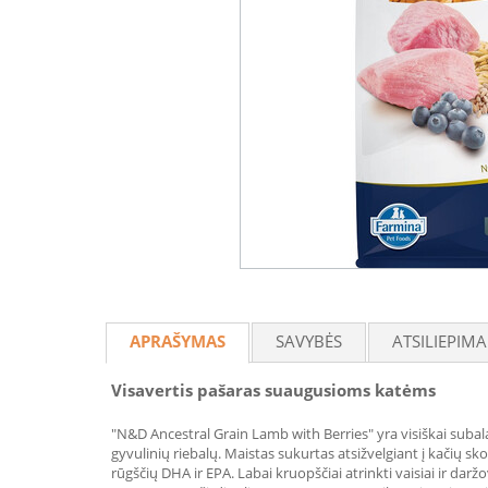
APRAŠYMAS
SAVYBĖS
ATSILIEPIMA
Visavertis pašaras suaugusioms katėms
"N&D Ancestral Grain Lamb with Berries" yra visiškai suba
gyvulinių riebalų. Maistas sukurtas atsižvelgiant į kačių sk
rūgščių DHA ir EPA. Labai kruopščiai atrinkti vaisiai ir dar