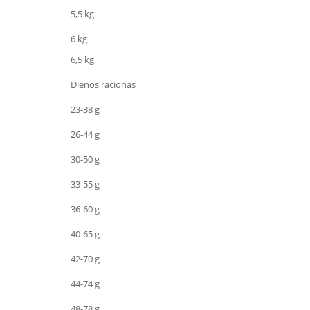
5,5 kg
6 kg
6,5 kg
Dienos racionas
23-38 g
26-44 g
30-50 g
33-55 g
36-60 g
40-65 g
42-70 g
44-74 g
48-78 g