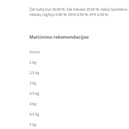
Žali baltymai 36,00 %; žali riebalai 20,00 %; žalioji ląsteli
riebalų rūgštys 0,90 %; DHA 0,50 %; EPA 0,30 %.
Maitinimo rekomendacijos:
Svoris
2 kg
2,5 kg
3 kg
3,5 kg
4 kg
4,5 kg
5 kg