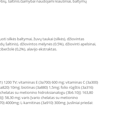
vybių, šaltinis.Gamybai naudojami kiaušiniai, baltymų
tuoti silkės baltymai, žuvų taukai (silkės), džiovintas
 šaltinis), džiovintos mėlynės (0.5%), džiovinti apelsinai,
ciberžolė (0,2%), alavijo ekstraktas.
) 1200 TV; vitaminas E (3a700) 600 mg; vitaminas C (3a300)
820) 10mg; biotinas (3a880) 1,5mg; folio rūgštis (3a316)
chelatas su metionino hidroksianalogu (3b6.10)]: 163,80
)]: 58,30 mg; varis [vario chelatas su metionino
0) 4000mg; L-karnitinas (3a910) 300mg. Jusliniai priedai: