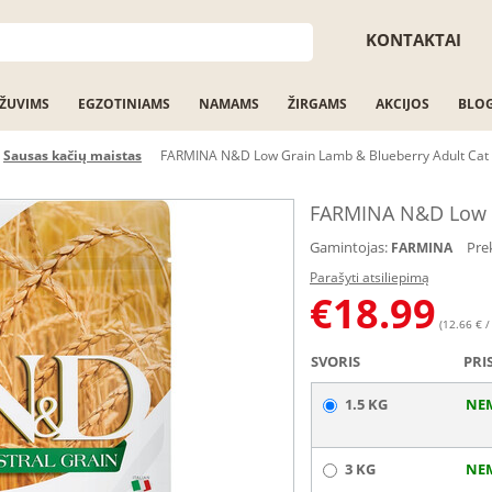
KONTAKTAI
ŽUVIMS
EGZOTINIAMS
NAMAMS
ŽIRGAMS
AKCIJOS
BLO
Sausas kačių maistas
FARMINA N&D Low Grain Lamb & Blueberry Adult Cat 
FARMINA N&D Low Gr
Gamintojas:
Pre
FARMINA
Parašyti atsiliepimą
€
18.99
(12.66 € /
SVORIS
PRI
1.5 KG
NE
3 KG
NE