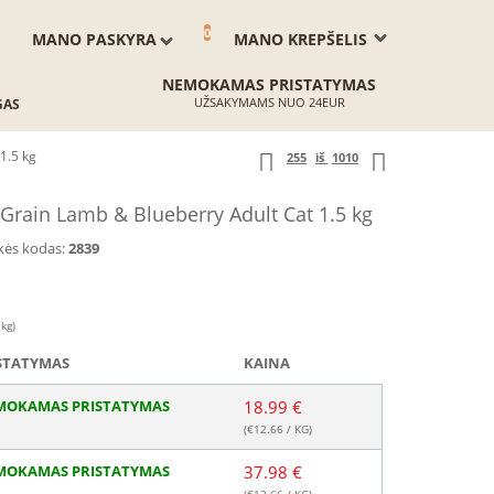
0
MANO PASKYRA
MANO KREPŠELIS
NEMOKAMAS PRISTATYMAS
UŽSAKYMAMS NUO 24EUR
GAS
1.5 kg
255
iš
1010
ain Lamb & Blueberry Adult Cat 1.5 kg
kės kodas:
2839
 kg)
STATYMAS
KAINA
MOKAMAS PRISTATYMAS
18.99 €
(€
12.66
/ KG)
MOKAMAS PRISTATYMAS
37.98 €