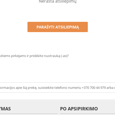
Nerasta atsiliepimų
PARAŠYTI ATSILIEPIMĄ
 kitiems pirkėjams ir pridėkite nuotrauką (-as)?
ormacijos apie šią prekę, susisiekite telefono numeriu +370 700 44 979 arba 
YMAS
PO APSIPIRKIMO