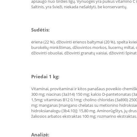
apsaugo nuo širdies ligų. Vynuogės yra puikus vitamino C i
šaltinis, yra švieži, niekada nešaldyti, be konservantų.
Sudėtis:
ėriena (22 %), džiovinti ėrienos baltymai (20 %), spelta kvieči
burokėlių minkštimas, džiovintos morkos, liucernų miltai, ci
džiovinti obuoliai, džiovinti granatų vaisiai, džiovinti špinat
Priedai 1 kg:
Vitaminai, provitaminai ir kitos panašaus poveikio chemiš
300 mg; niacinas (3a314) 150 mg; kalcio D-pantetonatas (3a
1,5mg; vitaminas B12 0,1mg; cholino chloridas (3a890) 250
mg; manganas [mangano chelatas su metionino hidroksianalogu
hidroksianalogu (3b4.10)]: 15,80 mg. Aminorūgštys, jų drusk
žaliosios arbatos ekstraktas 100 mg; rozmarino ekstraktas. A
Analizė: