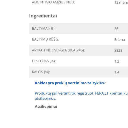
AUGINTINIO AMŽIUS NUO:
12 mėne
Ingredientai
BALTYMAI (%):
36
BALTYMŲ RŪŠIS:
Ėriena
APYKAITINĖ ENERGIJA (KCAL/KG):
3828
FOSFORAS (%):
1.2
KALCIS (%):
1.4
Kokios yra prekių vertinimo taisyklės?
Produktą gali vertinti tik registruoti FERA.LT klientai, k
atsiliepimus.
Atsiliepimai