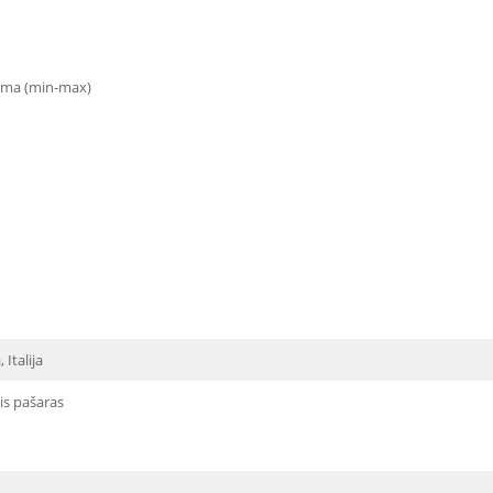
rma (min-max)
 Italija
is pašaras