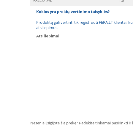
KALCIS (%):
1.6
Kokios yra prekių vertinimo taisyklės?
Produktą gali vertinti tik registruoti FERA.LT klientai, k
atsiliepimus.
Atsiliepimai
Neseniai įsigijote šią prekę? Padėkite tinkamai pasirinkti ir