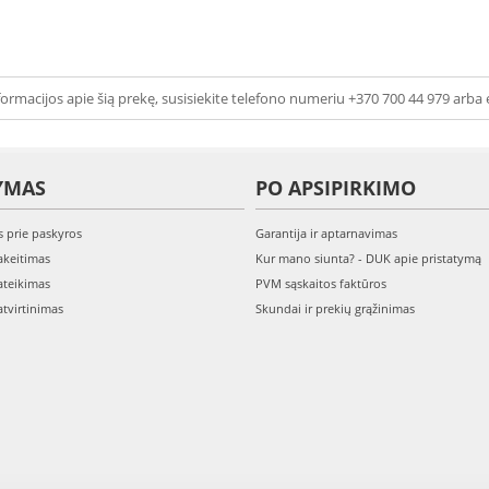
ormacijos apie šią prekę, susisiekite telefono numeriu +370 700 44 979 arba 
YMAS
PO APSIPIRKIMO
s prie paskyros
Garantija ir aptarnavimas
keitimas
Kur mano siunta? - DUK apie pristatymą
teikimas
PVM sąskaitos faktūros
tvirtinimas
Skundai ir prekių grąžinimas