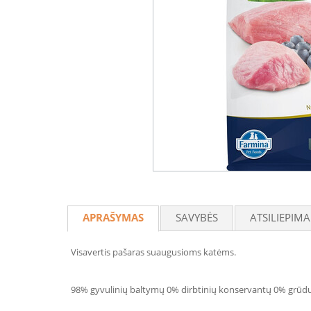
APRAŠYMAS
SAVYBĖS
ATSILIEPIMA
Visavertis pašaras suaugusioms katėms.
98% gyvulinių baltymų 0% dirbtinių konservantų 0% grūdų