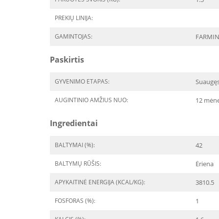
PREKIŲ LINIJA:
GAMINTOJAS:
FARMI
Paskirtis
GYVENIMO ETAPAS:
Suaugę
AUGINTINIO AMŽIUS NUO:
12 mėne
Ingredientai
BALTYMAI (%):
42
BALTYMŲ RŪŠIS:
Ėriena
APYKAITINĖ ENERGIJA (KCAL/KG):
3810.5
FOSFORAS (%):
1