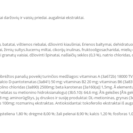
i daržovių ir vaisių priedai. augaliniai ekstraktai.
 batatai, vištienos riebalai, džiovinti kiaušiniai, Ėrienos baltymai, dehidratuo
i, žirnių sultys.liucernų miltai, cikorijų inulinas, fruktooligosacharidai, miel
i granatų vaisiai, džiovinti špinatai, našlaičių sėklos (0,3 %), natrio chloridas,
pibrėžtos panašų poveikį turinčios medžiagos: vitaminas A (3a672b) 18000 TV;
kalcio D-pantotenatas (3a841) 50 mg; vitaminas B2 20 mg; vitaminas B6 (3a83
holino chloridas (3a890) 2500mg; beta karotenas [3a160(a)] 1,5mg. Å elementų
tas su metionino hidroksianalogu) (3b5.10): 64,6 mg; Å¼ geležies [Å¼ geležie
,8 mg; aminorūgštys, jų druskos ir susiję produktai: DL-metioninas, grynas (
as 100mg; rozmarinų ekstraktas. Antioksidantai: tokoferolio ekstraktai iš augal
i ląsteliena 1,80 %; drėgmė 8,00 %; žali pelenai 8,90 %; kalcis 1,20 %; fosfora