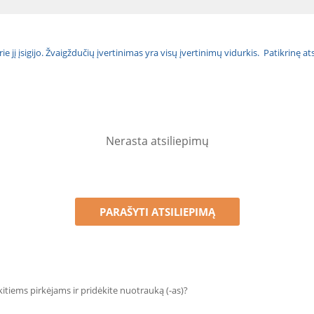
urie jį įsigijo. Žvaigždučių įvertinimas yra visų įvertinimų vidurkis. Patikrinę 
Nerasta atsiliepimų
PARAŠYTI ATSILIEPIMĄ
 kitiems pirkėjams ir pridėkite nuotrauką (-as)?