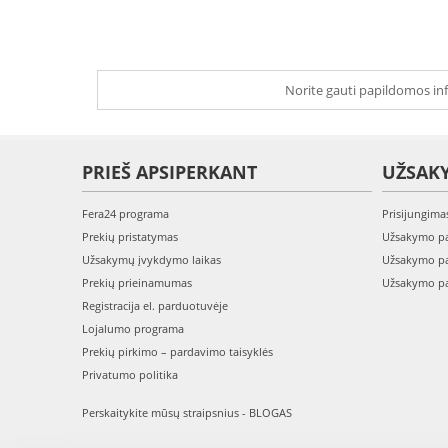
Norite gauti papildomos inf
PRIEŠ APSIPERKANT
UŽSAK
Fera24 programa
Prisijungima
Prekių pristatymas
Užsakymo pa
Užsakymų įvykdymo laikas
Užsakymo pa
Prekių prieinamumas
Užsakymo pa
Registracija el. parduotuvėje
Lojalumo programa
Prekių pirkimo – pardavimo taisyklės
Privatumo politika
Perskaitykite mūsų straipsnius - BLOGAS