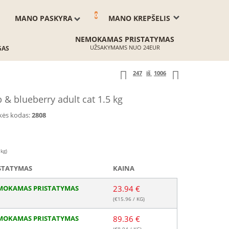
0
MANO PASKYRA
MANO KREPŠELIS
NEMOKAMAS PRISTATYMAS
UŽSAKYMAMS NUO 24EUR
GAS
247
iš
1006
 blueberry adult cat 1.5 kg
kės kodas:
2808
 kg)
STATYMAS
KAINA
MOKAMAS PRISTATYMAS
23.94 €
(€
15.96
/ KG)
MOKAMAS PRISTATYMAS
89.36 €