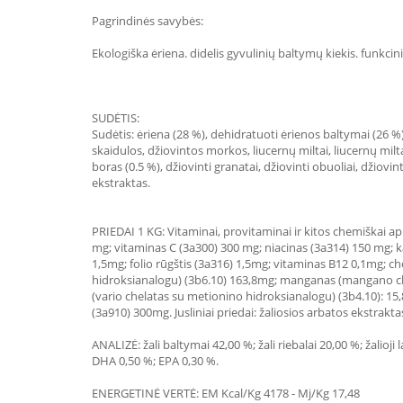
Pagrindinės savybės:
Ekologiška ėriena. didelis gyvulinių baltymų kiekis. funkcinia
SUDĖTIS:
Sudėtis: ėriena (28 %), dehidratuoti ėrienos baltymai (26 %),
skaidulos, džiovintos morkos, liucernų miltai, liucernų milta
boras (0.5 %), džiovinti granatai, džiovinti obuoliai, džiovint
ekstraktas.
PRIEDAI 1 KG: Vitaminai, provitaminai ir kitos chemiškai a
mg; vitaminas C (3a300) 300 mg; niacinas (3a314) 150 mg; 
1,5mg; folio rūgštis (3a316) 1,5mg; vitaminas B12 0,1mg; c
hidroksianalogu) (3b6.10) 163,8mg; manganas (mangano chela
(vario chelatas su metionino hidroksianalogu) (3b4.10): 15
(3a910) 300mg. Jusliniai priedai: žaliosios arbatos ekstrakt
ANALIZĖ: žali baltymai 42,00 %; žali riebalai 20,00 %; žalioj
DHA 0,50 %; EPA 0,30 %.
ENERGETINĖ VERTĖ: EM Kcal/Kg 4178 - Mj/Kg 17,48