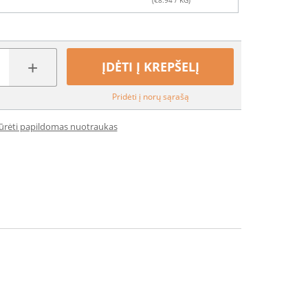
(€
8.94
/ KG)
+
ĮDĖTI Į KREPŠELĮ
Pridėti į norų sąrašą
iūrėti papildomas nuotraukas