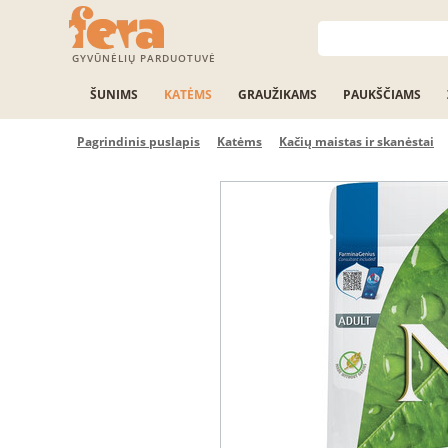
GYVŪNĖLIŲ PARDUOTUVĖ
ŠUNIMS
KATĖMS
GRAUŽIKAMS
PAUKŠČIAMS
Pagrindinis puslapis
Katėms
Kačių maistas ir skanėstai