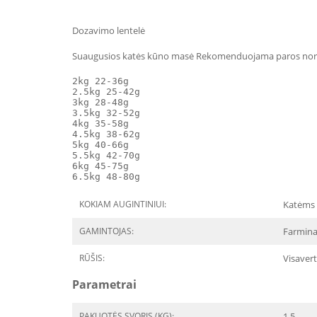
Dozavimo lentelė
Suaugusios katės kūno masė Rekomenduojama paros no
2kg 22-36g

2.5kg 25-42g

3kg 28-48g

3.5kg 32-52g

4kg 35-58g

4.5kg 38-62g

5kg 40-66g

5.5kg 42-70g

6kg 45-75g

6.5kg 48-80g
KOKIAM AUGINTINIUI:
Katėms
GAMINTOJAS:
Farmina,
RŪŠIS:
Visavert
Parametrai
PAKUOTĖS SVORIS (KG):
1.5