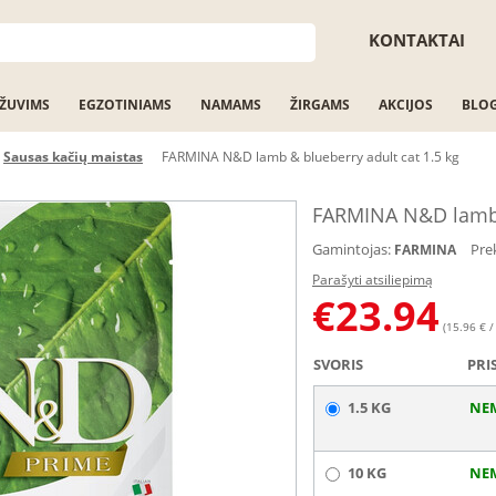
KONTAKTAI
ŽUVIMS
EGZOTINIAMS
NAMAMS
ŽIRGAMS
AKCIJOS
BLO
Sausas kačių maistas
FARMINA N&D lamb & blueberry adult cat 1.5 kg
FARMINA N&D lamb &
Gamintojas:
Pre
FARMINA
Parašyti atsiliepimą
€
23.94
(15.96 € /
SVORIS
PRI
1.5 KG
NE
10 KG
NE