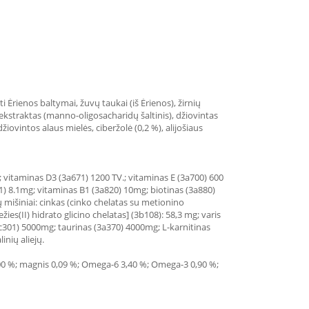
ti Ėrienos baltymai, žuvų taukai (iš Ėrienos), žirnių
ių ekstraktas (manno-oligosacharidų šaltinis), džiovintas
 džiovintos alaus mielės, ciberžolė (0,2 %), alijošiaus
 vitaminas D3 (3a671) 1200 TV.; vitaminas E (3a700) 600
1) 8.1mg; vitaminas B1 (3a820) 10mg; biotinas (3a880)
 mišiniai: cinkas (cinko chelatas su metionino
s(II) hidrato glicino chelatas] (3b108): 58,3 mg; varis
3c301) 5000mg; taurinas (3a370) 4000mg; L-karnitinas
inių aliejų.
s 1,00 %; magnis 0,09 %; Omega-6 3,40 %; Omega-3 0,90 %;