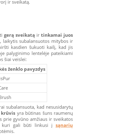
rį ir sveikatą.
ti
gerą sveikatą
ir
tinkamai juos
ą, laikytis subalansuotos mitybos ir
ršti kasdien šukuoti kailį, kad jis
oje palyginimo lentelėje pateikiami
 šiai veislei:
kės ženklo pavyzdys
isPur
Care
Brush
gerai subalansuota, kad nesusidarytų
 krūvis
yra būtinas šuns raumenų
tas prie gyvūno amžiaus ir sveikatos
, kuri gali būti linkusi į
sąnarių
uotėmis.