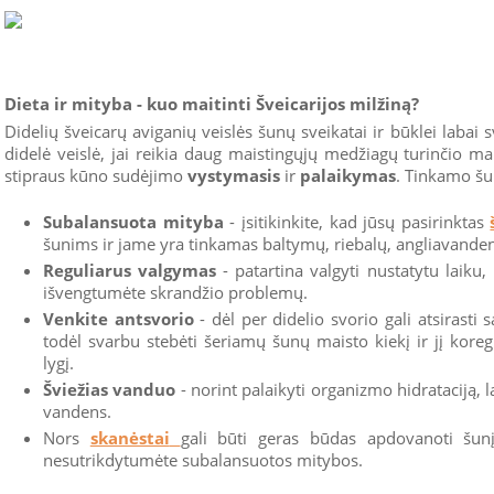
Dieta ir mityba - kuo maitinti Šveicarijos milžiną?
Didelių šveicarų aviganių veislės šunų sveikatai ir būklei labai
didelė veislė, jai reikia daug maistingųjų medžiagų turinčio m
stipraus kūno sudėjimo
vystymasis
ir
palaikymas
. Tinkamo šu
Subalansuota mityba
- įsitikinkite, kad jūsų pasirinktas
šunims ir jame yra tinkamas baltymų, riebalų, angliavanden
Reguliarus valgymas
- patartina valgyti nustatytu laiku
išvengtumėte skrandžio problemų.
Venkite antsvorio
- dėl per didelio svorio gali atsirasti
todėl svarbu stebėti šeriamų šunų maisto kiekį ir jį kore
lygį.
Šviežias vanduo
- norint palaikyti organizmo hidrataciją, l
vandens.
Nors
skanėstai
gali būti geras būdas apdovanoti šunį
nesutrikdytumėte subalansuotos mitybos.