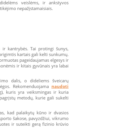
 didelėms veislėms, ir ankstyvos
itikėjimo nepažįstamaisiais.
ir kantrybės. Tai protingi šunys,
igimtis kartais gali kelti sunkumų.
formuotas pageidaujamas elgesys ir
onėmis ir kitais gyvūnais yra labai
mo dalis, o dideliems šveicarų
r jėgos. Rekomenduojama
naudoti
g), kuris yra veiksmingas ir kuria
pagrįstų metodų, kurie gali sukelti
as, kad palaikytų kūno ir dvasios
 sporto šakose, pavyzdžiui, vikrumo
otes ir suteikti gerą fizinio krūvio