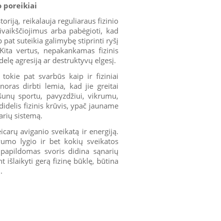
 poreikiai
toriją, reikalauja reguliaraus fizinio
ivaikščiojimus arba pabėgioti, kad
 pat suteikia galimybę stiprinti ryšį
Kita vertus, nepakankamas fizinis
elę agresiją ar destruktyvų elgesį.
tokie pat svarbūs kaip ir fiziniai
noras dirbti lemia, kad jie greitai
 šunų sportu, pavyzdžiui, vikrumu,
idelis fizinis krūvis, ypač jauname
arių sistemą.
icarų aviganio sveikatą ir energiją.
vumo lygio ir bet kokių sveikatos
s papildomas svoris didina sąnarių
nt išlaikyti gerą fizinę būklę, būtina
.