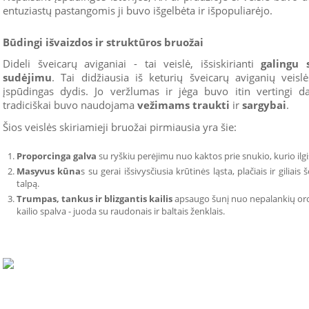
entuziastų pastangomis ji buvo išgelbėta ir išpopuliarėjo.
Būdingi išvaizdos ir struktūros bruožai
Dideli šveicarų aviganiai - tai veislė, išsiskirianti
galingu 
sudėjimu
. Tai didžiausia iš keturių šveicarų aviganių veisl
įspūdingas dydis. Jo veržlumas ir jėga buvo itin vertingi d
tradiciškai buvo naudojama
vežimams traukti
ir
sargybai
.
Šios veislės skiriamieji bruožai pirmiausia yra šie:
Proporcinga galva
su ryškiu perėjimu nuo kaktos prie snukio, kurio ilgis
Masyvus kūna
s su gerai išsivysčiusia krūtinės ląsta, plačiais ir giliais
talpą.
Trumpas, tankus ir blizgantis kailis
apsaugo šunį nuo nepalankių oro s
kailio spalva - juoda su raudonais ir baltais ženklais.