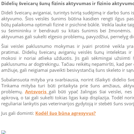
Didelių šveicarų šunų fizinis aktyvumas ir fizinio aktyvumo
Dideli šveicarų aviganiai, turintys tvirtą sudėjimą ir darbo šuns is
aktyvumo. Šios veislės šunims būtina kasdien rengti ilgus pas
būtų palaikoma optimali fizinė ir psichinė būklė. Veikla lauke taip
su šeimininku ir bendrauti su kitais šunimis bei žmonėmis. 
aktyvumas gali sukelti elgesio problemų, pavyzdžiui, pernelyg did
Šiai veislei paklusnumo mokymas ir įvairi protinė veikla yra 
pratimai. Didelių šveicarų aviganių veislės šunų intelektas ir 
mokosi ir noriai atlieka užduotis. Jis gali sėkmingai užsiimti
paklusnumu ar dogtrekingu. Tačiau reikėtų nepamiršti, kad per d
amžiuje, gali neigiamai paveikti besivystančią šuns skeleto ir sąn
Subalansuota mityba yra svarbiausia, norint išlaikyti didelio šve
Tinkama mityba turi būti pritaikyta prie šuns amžiaus, akty
problemų.
Antsvoris
gali būti ypač žalingas šiai veislei, ne
apkrovą, o tai gali sukelti tokias ligas kaip displazija. Todėl nori
reguliariai lankytis pas veterinarijos gydytoją ir stebėti šuns svorį
Jus gali dominti:
Kodėl šuo būna agresyvus?