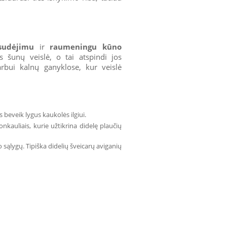
sudėjimu
ir
raumeningu kūno
ės šunų veislė, o tai atspindi jos
arbui kalnų ganyklose, kur veislė
 beveik lygus kaukolės ilgiui.
 šonkauliais, kurie užtikrina didelę plaučių
ąlygų. Tipiška didelių šveicarų aviganių