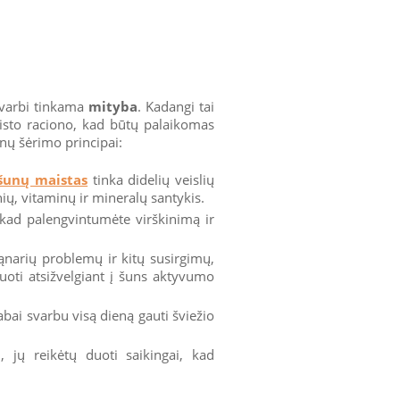
 svarbi tinkama
mityba
. Kadangi tai
aisto raciono, kad būtų palaikomas
nų šėrimo principai:
šunų maistas
tinka didelių veislių
ių, vitaminų ir mineralų santykis.
, kad palengvintumėte virškinimą ir
 sąnarių problemų ir kitų susirgimų,
guoti atsižvelgiant į šuns aktyvumo
abai svarbu visą dieną gauti šviežio
, jų reikėtų duoti saikingai, kad