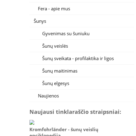
Fera - apie mus
Šunys
Gyvenimas su šuniuku
Šunų veislės
Šunų sveikata - profilaktika ir ligos
Šunų maitinimas
Šunų elgesys
Naujienos
Naujausi tinklaraščio straipsniai:
Kromfohrländer - šunų veislių
enciklopedija