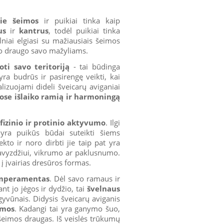
rie šeimos
ir puikiai tinka kaip
us
ir
kantrus
, todėl puikiai tinka
niai elgiasi su mažiausiais šeimos
imo draugo savo mažyliams.
ti savo teritoriją
- tai būdinga
yra budrūs ir pasirengę veikti, kai
lizuojami dideli šveicarų aviganiai
se išlaiko ramią ir harmoningą
fizinio ir protinio aktyvumo
. Ilgi
yra puikūs būdai suteikti šiems
to ir noro dirbti jie taip pat yra
pavyzdžiui, vikrumo ar paklusnumo.
 į įvairias dresūros formas.
emperamentas
. Dėl savo ramaus ir
t jo jėgos ir dydžio, tai
švelnaus
yvūnais. Didysis šveicarų aviganis
imos
. Kadangi tai yra ganymo šuo,
s šeimos draugas. Iš veislės trūkumų