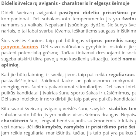
Didelis šveicarų aviganis - charakteris ir elgesys šeimoje
Dideli šveicarų aviganiai
pasižymi dideliu prisirišimu p
kompanionai. Dėl subalansuoto temperamento jis yra
šveln
namams su vaikais. Nepaisant įspūdingo dydžio, šie šunys švel
nariais, o tai labai svarbu tėvams, ieškantiems saugaus ir ištik
Šios veislės šunims taip pat būdingas
stiprus poreikis saugo
ganymo šunims
. Dėl savo natūralaus gynybinio instinkto jie 
pastebi potencialią grėsmę. Tačiau tinkamai dresuojami ir socia
sugeba atskirti tikrą pavojų nuo kasdienių situacijų, todėl
namuo
aplinką
.
Kad jie būtų laimingi ir sveiki, jiems taip pat reikia
reguliaraus 
pasivaikščiojimai, žaidimai lauke ar paklusnumo mokymai 
energingiems šunims pakankamai stimuliacijos. Dėl savo intelek
puikūs kandidatai į įvairias šunų sporto šakas ir užsiėmimus, 
Dėl savo intelekto ir noro dirbti jie taip pat yra puikūs kandidatai
Kita svarbi šveicarų aviganių veislės šunų savybė -
stabilus t
subalansuoto būdo jis yra puikus visos šeimos draugas. Nepaisan
charakterio
šuo, lengvai bendraujantis su žmonėmis ir kitais g
vertinamas dėl
ištikimybės, ramybės ir prisirišimo prie še
jam reikia reguliariai mankštintis, tačiau jis taip pat yra puiku