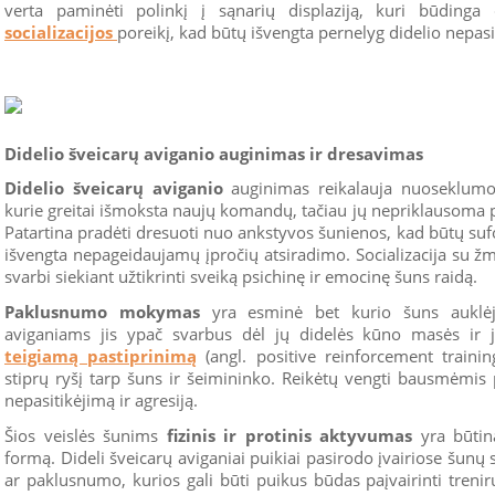
verta paminėti polinkį į sąnarių displaziją, kuri būdinga
socializacijos
poreikį, kad būtų išvengta pernelyg didelio nepas
Didelio šveicarų aviganio auginimas ir dresavimas
Didelio šveicarų aviganio
auginimas reikalauja nuoseklumo 
kurie greitai išmoksta naujų komandų, tačiau jų nepriklausoma pr
Patartina pradėti dresuoti nuo ankstyvos šunienos, kad būtų su
išvengta nepageidaujamų įpročių atsiradimo. Socializacija su žm
svarbi siekiant užtikrinti sveiką psichinę ir emocinę šuns raidą.
Paklusnumo mokymas
yra esminė bet kurio šuns auklėji
aviganiams jis ypač svarbus dėl jų didelės kūno masės i
teigiamą pastiprinimą
(angl. positive reinforcement trainin
stiprų ryšį tarp šuns ir šeimininko. Reikėtų vengti bausmėmis 
nepasitikėjimą ir agresiją.
Šios veislės šunims
fizinis ir protinis aktyvumas
yra būtin
formą. Dideli šveicarų aviganiai puikiai pasirodo įvairiose šunų
ar paklusnumo, kurios gali būti puikus būdas paįvairinti treniru