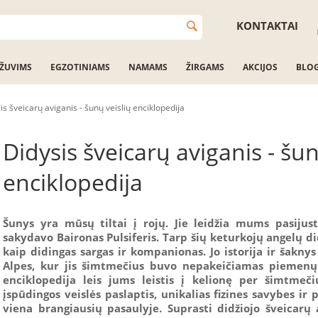
KONTAKTAI
ŽUVIMS
EGZOTINIAMS
NAMAMS
ŽIRGAMS
AKCIJOS
BLO
is šveicarų aviganis - šunų veislių enciklopedija
Didysis šveicarų aviganis - šun
enciklopedija
Šunys yra mūsų tiltai į rojų. Jie leidžia mums pasijust
sakydavo Baironas Pulsiferis. Tarp šių keturkojų angelų did
kaip didingas sargas ir kompanionas. Jo istorija ir šaknys 
Alpes, kur jis šimtmečius buvo nepakeičiamas piemenų 
enciklopedija leis jums leistis į kelionę per šimtmeči
įspūdingos veislės paslaptis, unikalias fizines savybes ir 
viena brangiausių pasaulyje. Suprasti didžiojo šveicarų a