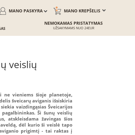
0
MANO PASKYRA
MANO KREPŠELIS
NEMOKAMAS PRISTATYMAS
UŽSAKYMAMS NUO 24EUR
GAS
ų veislių
i ne vieniems šioje planetoje,
elis šveicarų aviganis išsiskiria
siekia vaizdingąsias Šveicarijos
pagalbininkas. Ši šunų veislių
us, atskleisdama žavingas šios
paveldą, dėl kurio ši veislė tapo
viganio prigimtį - tai raktas į