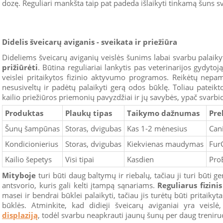
dozę. Reguliari mankšta taip pat padeda išlaikyti tinkamą šuns svo
Didelis šveicarų aviganis - sveikata ir priežiūra
Dideliems šveicarų aviganių veislės šunims labai svarbu palaiky
prižiūrėti
. Būtina reguliariai lankytis pas veterinarijos gydytoj
veislei pritaikytos fizinio aktyvumo programos. Reikėtų nepami
nesusiveltų ir padėtų palaikyti gerą odos būklę. Toliau pateikt
kailio priežiūros priemonių pavyzdžiai ir jų savybės, ypač svarbios
Produktas
Plaukų tipas
Taikymo dažnumas
Pre
Šunų šampūnas
Storas, dvigubas
Kas 1-2 mėnesius
Can
Kondicionierius
Storas, dvigubas
Kiekvienas maudymas
Fur
Kailio šepetys
Visi tipai
Kasdien
Pro
Mityboje
turi būti daug baltymų ir riebalų, tačiau ji turi būti 
antsvorio, kuris gali kelti įtampą sąnariams.
Reguliarus fizinis
masei ir bendrai būklei palaikyti, tačiau jis turėtų būti pritaiky
būklės. Atminkite, kad didieji šveicarų aviganiai yra veislė
displaziją
, todėl svarbu neapkrauti jaunų šunų per daug trenir