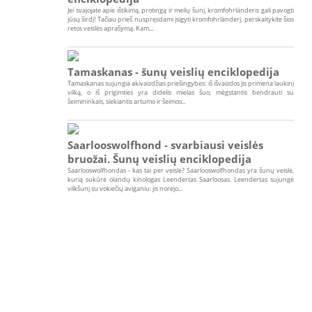
Jei svajojate apie ištikimą, protingą ir meilų šunį, kromfohrländeris gali pavogti
jūsų širdį! Tačiau prieš nuspręsdami įsigyti kromfohrländerį, perskaitykite šios
retos veislės aprašymą. Kam...
Tamaskanas - šunų veislių enciklopedija
Tamaskanas sujungia akivaizdžias priešingybes: iš išvaizdos jis primena laukinį
vilką, o iš prigimties yra didelis mielas šuo, mėgstantis bendrauti su
šeimininkais, siekiantis artumo ir šeimos...
Saarlooswolfhond - svarbiausi veislės
bruožai. Šunų veislių enciklopedija
Saarlooswolfhondas - kas tai per veislė? Saarlooswolfhondas yra šunų veislė,
kurią sukūrė olandų kinologas Leendertas Saarloosas. Leendertas sujungė
vilkšunį su vokiečių aviganiu: jis norėjo...