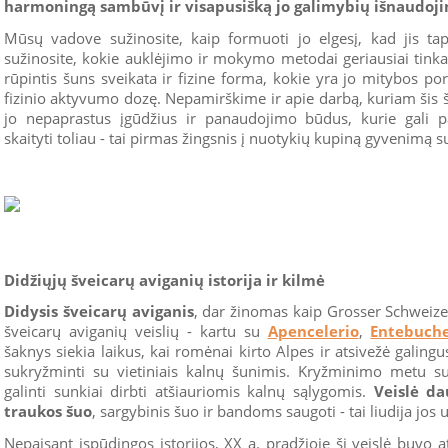
harmoningą sambūvį ir visapusišką jo galimybių išnaudoj
Mūsų vadove sužinosite, kaip formuoti jo elgesį, kad jis tap
sužinosite, kokie auklėjimo ir mokymo metodai geriausiai tinka š
rūpintis šuns sveikata ir fizine forma, kokie yra jo mitybos por
fizinio aktyvumo dozę. Nepamirškime ir apie darbą, kuriam šis 
jo nepaprastus įgūdžius ir panaudojimo būdus, kurie gali pa
skaityti toliau - tai pirmas žingsnis į nuotykių kupiną gyvenimą
Didžiųjų šveicarų aviganių istorija ir kilmė
Didysis šveicarų aviganis
, dar žinomas kaip Grosser Schweize
šveicarų aviganių veislių - kartu su
Apencelerio
,
Entebuch
šaknys siekia laikus, kai romėnai kirto Alpes ir atsivežė galing
sukryžminti su vietiniais kalnų šunimis. Kryžminimo metu su
galinti sunkiai dirbti atšiauriomis kalnų sąlygomis.
Veislė d
traukos šuo
, sargybinis šuo ir bandoms saugoti - tai liudija jo
Nepaisant įspūdingos istorijos, XX a. pradžioje ši veislė buvo a