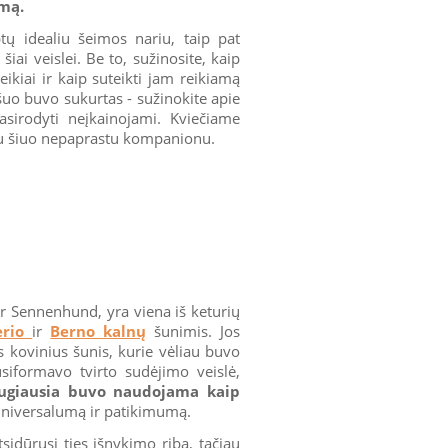
imą.
tų idealiu šeimos nariu, taip pat
iai veislei. Be to, sužinosite, kaip
eikiai ir kaip suteikti jam reikiamą
šuo buvo sukurtas - sužinokite apie
sirodyti neįkainojami. Kviečiame
 su šiuo nepaprastu kompanionu.
r Sennenhund, yra viena iš keturių
erio
ir
Berno kalnų
šunimis. Jos
us kovinius šunis, kurie vėliau buvo
siformavo tvirto sudėjimo veislė,
augiausia buvo naudojama kaip
s universalumą ir patikimumą.
tsidūrusi ties išnykimo riba, tačiau