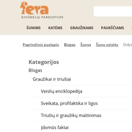
GYVŪNĖLIŲ PARDUOTUVĖ
ŠUNIMS
KATĖMS
GRAUŽIKAMS
PAUKŠČIAMS
Pagrindinis puslapis
Blogas
Šunys
Šunų veislės
Didys
Kategorijos
Blogas
Graužikai ir triušiai
Veislių enciklopedija
Sveikata, profilaktika ir ligos
Triušių ir graužikų maitinimas
Įdomūs faktai