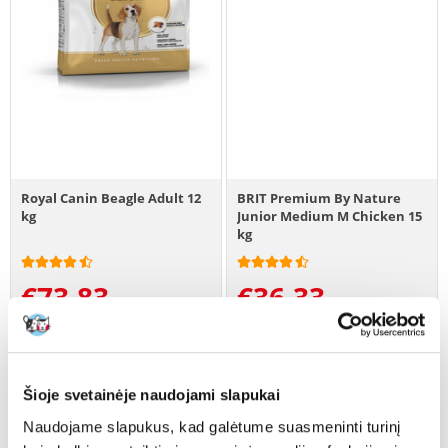
Royal Canin Beagle Adult 12
BRIT Premium By Nature
kg
Junior Medium M Chicken 15
kg
€
73.83
€
36.33
(6.15 € / kg)
(2.42 € / kg)
ĮDĖTI Į KREPŠELĮ
ĮDĖTI Į KREPŠELĮ
Šioje svetainėje naudojami slapukai
Naudojame slapukus, kad galėtume suasmeninti turinį