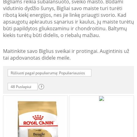
Bigliams reikia subalansuoto, sveiko maisto. Būdami
vidutinio dydžio šunys, Bigliai savo maiste turi turėti
ribotą kiekį energijos, nes jie linkę priaugti svorio. Kad
apsaugotų apkrautus sąnarius ir kaulus, jų maiste turėtų
būti papildytos gliukozaminu ir chondroitinu. Baltymų
kiekis turėtų būti didelis, o riebalų mažiau.
Maitinkite savo Biglius sveikai ir protingai. Augintinis už
tai apdovanotas didele meile.
Rūšiuoti pagal populiarumą: Populiariausios
48 Puslapiui
?