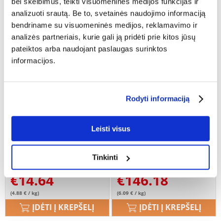
bei skelbimus, teikti visuomeninės medijos funkcijas ir
analizuoti srautą. Be to, svetainės naudojimo informaciją
bendriname su visuomeninės medijos, reklamavimo ir
analizės partneriais, kurie gali ją pridėti prie kitos jūsų
pateiktos arba naudojant paslaugas surinktos
informacijos.
Rodyti informaciją
Leisti visus
BRIT Care Sustainable Adult
ROYAL CANIN Beagle Adult
Medium Breed su vištiena ir
24 kg (2 x 12 kg) sausas
vabzdžiais 3 kg
maistas suaugusiems biglių
Tinkinti
šunims
€
14.64
€
146.18
(4.88 € / kg)
(6.09 € / kg)
ĮDĖTI Į KREPŠELĮ
ĮDĖTI Į KREPŠELĮ