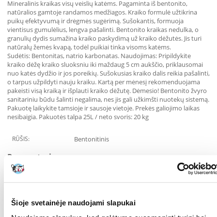
Mineralinis kraikas visų veislių katėms. Pagaminta iš bentonito,
natūralios gamtoje randamos medžiagos. Kraiko formulė užtikrina
puikų efektyvumą ir drėgmės sugėrimą. Sušokantis, formuoja
vientisus gumulėlius, lengva pašalinti. Bentonito kraikas nedulka, o
granulių dydis sumažina kraiko paskydimą už kraiko dėžutės. Jis turi
natūralų žemės kvapą, todėl puikiai tinka visoms katėms.
Sudėtis: Bentonitas, natrio karbonatas. Naudojimas: Pripildykite
kraiko dėžę kraiko sluoksniu iki maždaug 5 cm aukščio, priklausomai
nuo katės dydžio ir jos poreikių. Sušokusias kraiko dalis reikia pašalinti,
o tarpus užpildyti nauju kraiku. Kartą per mėnesį rekomenduojama
pakeisti visą kraiką ir išplauti kraiko dėžutę. Dėmesio! Bentonito žvyro
sanitariniu būdu šalinti negalima, nes jis gali užkimšti nuotekų sistemą.
Pakuotę laikykite tamsioje ir sausoje vietoje. Prekės galiojimo laikas
nesibaigia. Pakuotės talpa 25L / neto svoris: 20 kg
RŪŠIS:
Bentonitinis
Parametrai
GALIMYBĖ NULEISTI
Ne
TUALETE:
Šioje svetainėje naudojami slapukai
PAKUOTĖS SVORIS
20
(KG):