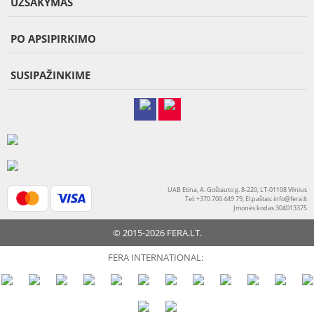
UŽSAKYMAS
PO APSIPIRKIMO
SUSIPAŽINKIME
UAB Etina, A. Goštauto g. 8-220, LT-01108 Vilnius
Tel: +370 700 449 79, El.paštas:
info@fera.lt
Įmonės kodas 304013375
© 2015-2026 FERA.LT.
FERA INTERNATIONAL: