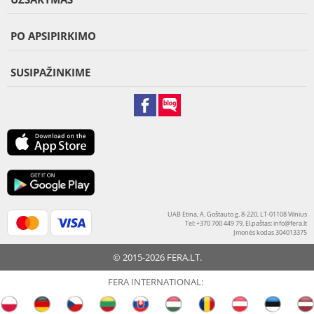
PO APSIPIRKIMO
SUSIPAŽINKIME
UAB Etina, A. Goštauto g. 8-220, LT-01108 Vilnius
Tel: +370 700 449 79, El.paštas:
info@fera.lt
Įmonės kodas 304013375
© 2015-2026 FERA.LT.
FERA INTERNATIONAL: