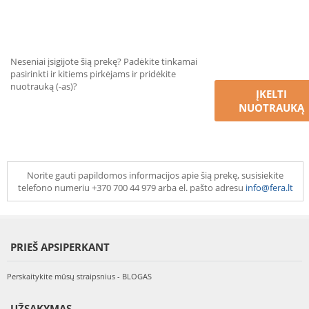
Neseniai įsigijote šią prekę? Padėkite tinkamai
pasirinkti ir kitiems pirkėjams ir pridėkite
nuotrauką (-as)?
ĮKELTI
NUOTRAUKĄ
Norite gauti papildomos informacijos apie šią prekę, susisiekite
telefono numeriu +370 700 44 979 arba el. pašto adresu
info@fera.lt
PRIEŠ APSIPERKANT
Perskaitykite mūsų straipsnius - BLOGAS
UŽSAKYMAS