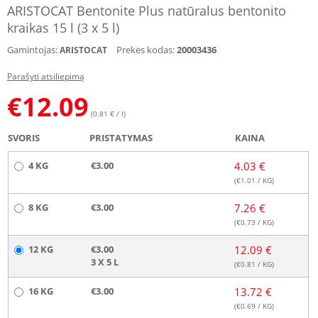
ARISTOCAT Bentonite Plus natūralus bentonito
kraikas 15 l (3 x 5 l)
Gamintojas:
Prekės kodas:
20003436
ARISTOCAT
Parašyti atsiliepimą
€
12.09
(0.81 € / l)
SVORIS
PRISTATYMAS
KAINA
4 KG
€3.00
4.03 €
(€
1.01
/ KG)
8 KG
€3.00
7.26 €
(€
0.73
/ KG)
12 KG
€3.00
12.09 €
3 X 5 L
(€
0.81
/ KG)
16 KG
€3.00
13.72 €
(€
0.69
/ KG)