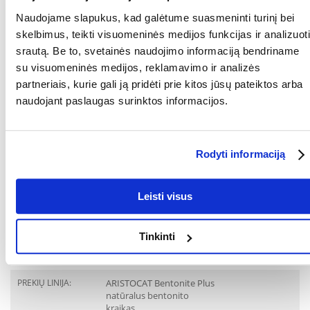
vientisus gumulėlius, lengva pašalinti. Bentonito kraikas nedulka, o
Naudojame slapukus, kad galėtume suasmeninti turinį bei
granulių dydis sumažina kraiko paskydimą už kraiko dėžutės. Jis turi
natūralų žemės kvapą, todėl puikiai tinka visoms katėms.
skelbimus, teikti visuomeninės medijos funkcijas ir analizuoti
Sudėtis: Bentonitas, natrio karbonatas. Naudojimas: Pripildykite
srautą. Be to, svetainės naudojimo informaciją bendriname
kraiko dėžę kraiko sluoksniu iki maždaug 5 cm aukščio, priklausomai
su visuomeninės medijos, reklamavimo ir analizės
nuo katės dydžio ir jos poreikių. Sušokusias kraiko dalis reikia pašalinti,
o tarpus užpildyti nauju kraiku. Kartą per mėnesį rekomenduojama
partneriais, kurie gali ją pridėti prie kitos jūsų pateiktos arba
pakeisti visą kraiką ir išplauti kraiko dėžutę. Dėmesio! Bentonito žvyro
naudojant paslaugas surinktos informacijos.
sanitariniu būdu šalinti negalima, nes jis gali užkimšti nuotekų sistemą.
Pakuotę laikykite tamsioje ir sausoje vietoje. Prekės galiojimo laikas
nesibaigia. Pakuotės talpa 5L / neto svoris: 4 kg
RŪŠIS:
Bentonitinis
Rodyti informaciją
Parametrai
Leisti visus
GALIMYBĖ NULEISTI
Ne
TUALETE:
Tinkinti
PAKUOTĖS SVORIS
12
(KG):
PREKIŲ LINIJA:
ARISTOCAT Bentonite Plus
natūralus bentonito
kraikas