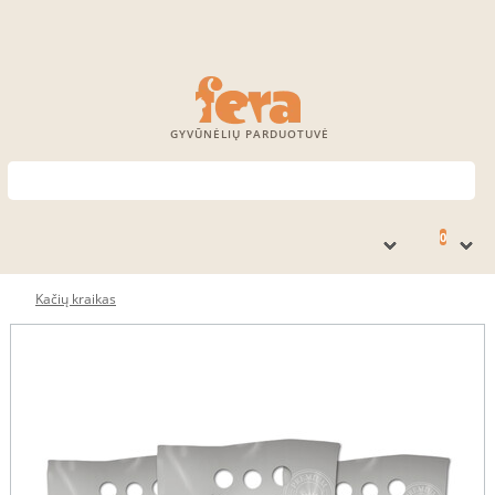
GYVŪNĖLIŲ PARDUOTUVĖ
0
Kačių kraikas