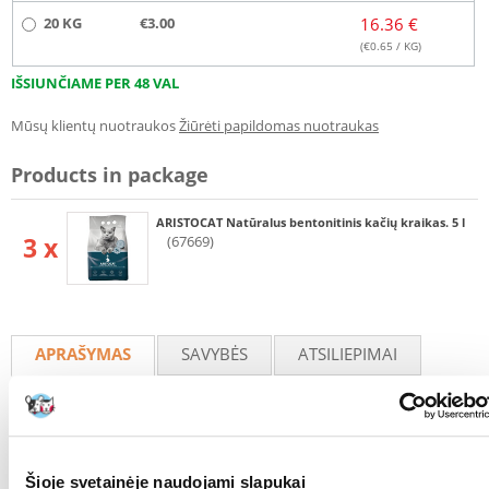
20 KG
€3.00
16.36 €
(€
0.65
/ KG)
IŠSIUNČIAME PER 48 VAL
Mūsų klientų nuotraukos
Žiūrėti papildomas nuotraukas
Products in package
ARISTOCAT Natūralus bentonitinis kačių kraikas. 5 l
3 x
(67669)
APRAŠYMAS
SAVYBĖS
ATSILIEPIMAI
NUOTRAUKOS
Mineralinis kraikas visų veislių katėms. Pagaminta iš bentonito,
natūralios gamtoje randamos medžiagos. Kraiko formulė užtikrina
puikų efektyvumą ir drėgmės sugėrimą. Sušokantis, formuoja
Šioje svetainėje naudojami slapukai