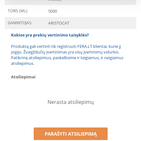
TŪRIS (ML):
5000
GAMINTOJAS:
ARISTOCAT
Kokios yra prekių vertinimo taisyklės?
Produktą gali vertinti tik registruoti FERA.LT klientai, kurie jį
įsigijo. Žvaigždučių įvertinimas yra visų įvertinimų vidurkis.
Patikrinę atsiliepimus, paskelbsime ir teigiamus, ir neigiamus
atsiliepimus.
Atsiliepimai
Nerasta atsiliepimų
PARAŠYTI ATSILIEPIMĄ