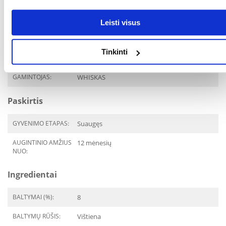
PAKUOTĖS SVORIS
9.6
Leisti visus
(KG):
PREKIŲ LINIJA:
WHISKAS Vištiena padaže
Tinkinti
400 g
GAMINTOJAS:
WHISKAS
Paskirtis
GYVENIMO ETAPAS:
Suaugęs
AUGINTINIO AMŽIUS
12 mėnesių
NUO:
Ingredientai
BALTYMAI (%):
8
BALTYMŲ RŪŠIS:
Vištiena