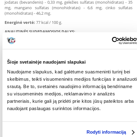
jodatas (bevandenis) - 0,33 mg, geležies sulfatas (monohidratas) - 35
mg, mangano sulfatas (monohidratas) - 6,6 mg, cinko sulfatas
(monohidratas) - 46,2 mg.
Energinė vertė:
77 kcal / 100 g.
ANALITINĖS SUDEDAMOSIOS DALYS:
Baltymai - 8 %, riebalai - 4 %, neorganinės medžiagos - 1,5 %,
neapdorotos skaidulos - 0,45 %, drėgmė - 83 %.
Šėrimo rekomandacijos:
Šioje svetainėje naudojami slapukai
Rekomenduojama augintinį šerti sauso ir šlapio ėdalo mišiniu.
Laikykitės pereinamojo laikotarpio keisdami mitybos planą ir
Naudojame slapukus, kad galėtume suasmeninti turinį bei
reguliuokite maisto kiekį pagal savo augintinio poreikius.
skelbimus, teikti visuomeninės medijos funkcijas ir analizuoti
Pasirūpinkite, kad visada būtų šviežio vandens. Laikyti uždarytą
srautą. Be to, svetainės naudojimo informaciją bendriname
vėsioje ir sausoje vietoje.
su visuomeninės medijos, reklamavimo ir analizės
KOKIAM
Katėms
partneriais, kurie gali ją pridėti prie kitos jūsų pateiktos arba
AUGINTINIUI:
naudojant paslaugas surinktos informacijos.
GAMINTOJAS:
Alpha Spirit, Lenkija
RŪŠIS:
Visavertis pašaras
Rodyti informaciją
Parametrai