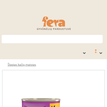
GYVŪNĖLIŲ PARDUOTUVĖ
0
Šlapias kačių maistas