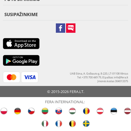
SUSIPAŽINKIME
UAB Etina, A. Goštauto g. 8-220, LT-01108 Vilnius
Tel: +370 700 449 79, El.paštas:
info@fera.lt
Įmonės kodas 304013375
© 2015-2026 FERA.LT.
FERA INTERNATIONAL: