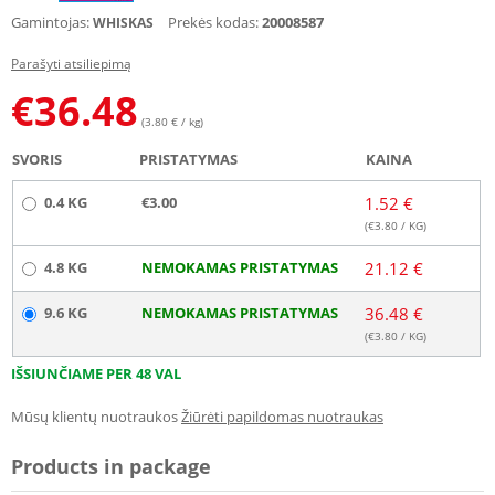
Gamintojas:
Prekės kodas:
20008587
WHISKAS
Parašyti atsiliepimą
€
36.48
(3.80 € / kg)
SVORIS
PRISTATYMAS
KAINA
0.4 KG
€3.00
1.52 €
(€
3.80
/ KG)
4.8 KG
NEMOKAMAS PRISTATYMAS
21.12 €
9.6 KG
NEMOKAMAS PRISTATYMAS
36.48 €
(€
3.80
/ KG)
IŠSIUNČIAME PER 48 VAL
Mūsų klientų nuotraukos
Žiūrėti papildomas nuotraukas
Products in package