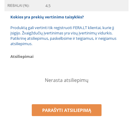
RIEBALAI (%):
4.5
Kokios yra prekių vertinimo taisyklės?
Produktą gali vertinti tik registruoti FERA.LT klientai, kurie jį
įsigijo. Žvaigždučių įvertinimas yra visų įvertinimų vidurkis.
Patikrinę atsiliepimus, paskelbsime ir teigiamus, ir neigiamus
atsiliepimus.
Atsiliepimai
Nerasta atsiliepimų
PARAŠYTI ATSILIEPIMĄ