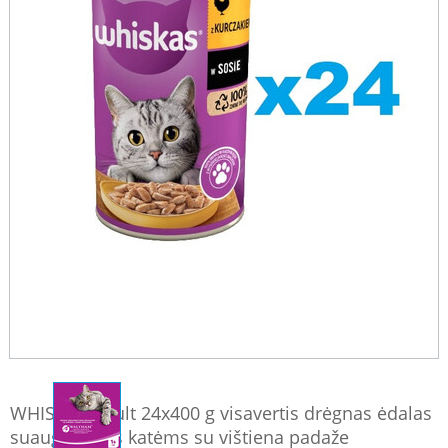
WHISKAS Adult 24x400 g visavertis drėgnas ėdalas
suaugusioms katėms su vištiena padaže