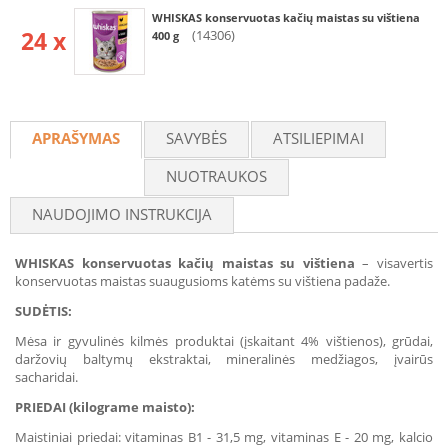
WHISKAS konservuotas kačių maistas su vištiena
24 x
(14306)
400 g
APRAŠYMAS
SAVYBĖS
ATSILIEPIMAI
NUOTRAUKOS
NAUDOJIMO INSTRUKCIJA
WHISKAS konservuotas kačių maistas su vištiena
– visavertis
konservuotas maistas suaugusioms katėms su vištiena padaže.
SUDĖTIS:
Mėsa ir gyvulinės kilmės produktai (įskaitant 4% vištienos), grūdai,
daržovių baltymų ekstraktai, mineralinės medžiagos, įvairūs
sacharidai.
PRIEDAI (kilograme maisto):
Maistiniai priedai: vitaminas B1 - 31,5 mg, vitaminas E - 20 mg, kalcio