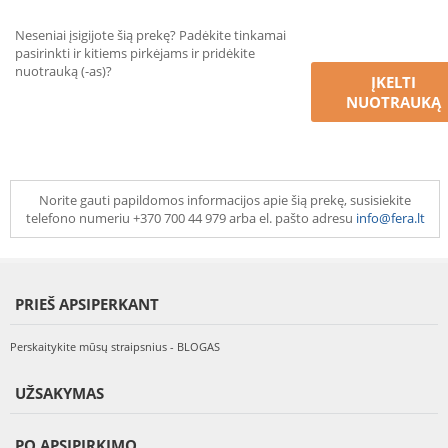
Neseniai įsigijote šią prekę? Padėkite tinkamai
pasirinkti ir kitiems pirkėjams ir pridėkite
nuotrauką (-as)?
ĮKELTI
NUOTRAUKĄ
Norite gauti papildomos informacijos apie šią prekę, susisiekite
telefono numeriu +370 700 44 979 arba el. pašto adresu
info@fera.lt
PRIEŠ APSIPERKANT
Perskaitykite mūsų straipsnius - BLOGAS
UŽSAKYMAS
PO APSIPIRKIMO