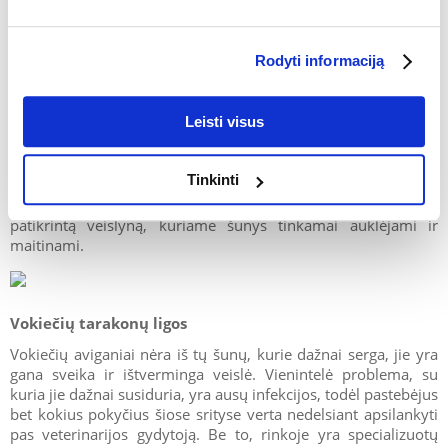
Vokiečių aviganis yra šuo, kuriam netaikomi specialūs veisimo
reikalavimai, tačiau verta pasirūpinti jo fizine būkle ir sveikata.
Kadangi tai yra medžioklinis šuo, turėtume nepamiršti, kad
Rodyti informaciją
jam kasdien reikia nemažai fizinio krūvio, todėl laikyti jį
mažame bute gali būti netinkamas sprendimas. Daugelis šios
veislės šunų šeimininkų skundžiasi, kad šuo pradeda niokoti
Leisti visus
baldus arba graužti daiktus, o dažniausiai tokio elgesio
priežastis yra neišnaudota šuns energija. Todėl auginant
vokiečių aviganį svarbu, kad jis būtų aktyvus ir kasdien
Tinkinti
mankštintųsi. Kalbant apie veislynus su šios veislės šuniukais,
Lenkijoje yra keletas tokių vietų, tačiau patartina rinktis
patikrintą veislyną, kuriame šunys tinkamai auklėjami ir
maitinami.
Vokiečių tarakonų ligos
Vokiečių aviganiai nėra iš tų šunų, kurie dažnai serga, jie yra
gana sveika ir ištverminga veislė. Vienintelė problema, su
kuria jie dažnai susiduria, yra ausų infekcijos, todėl pastebėjus
bet kokius pokyčius šiose srityse verta nedelsiant apsilankyti
pas veterinarijos gydytoją. Be to, rinkoje yra specializuotų