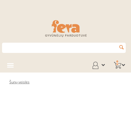
GYVŪNĖLIŲ PARDUOTUVĖ
0
Šunų veislės