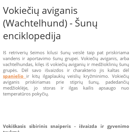
Vokiečių aviganis
(Wachtelhund) - Šunų
enciklopedija
Iš retriverių šeimos kilusi šunų veislė taip pat priskiriama
vandens ir aportavimo šunų grupei. Vokiečių aviganis, arba
vachtelhundas, kilęs iš vokiečių aviganių ir medžioklinių šunų
grupės. Dėl savo išvaizdos ir charakterio jis kaltas dėl
spanielio
ir kitų ilgaplaukių veislių kryžminimo. Vokiečių
aviganis priskiriamas prie stiprių šunų, padedančių
medžioklėje, jo storas ir ilgas kailis apsaugo nuo
temperatūros pokyčių.
Vokiškasis sibirinis snaiperis - išvaizda ir gyvenimo
trukmė