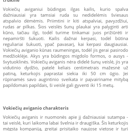
Vokiečių aviganiui būdingas ilgas kailis, kurio spalva
dažniausiai yra tamsiai ruda su nedidelėmis šviesaus
atspalvio dėmėmis. Priimtini ir kiti atspalviai, pavyzdžiui,
rudas ar pilkas. Šios veislės šunų plaukai yra palyginti arti
kūno, tačiau ilgi, todėl turime tinkamai juos prižiūrėti ir
nepamiršti šukuoti. Kailis dažnai kerpasi, todėl būtina
reguliariai šukuoti, ypač pavasarį, kai kerpasi daugiausiai.
Vokiečių aviganio kūnas raumeningas, todėl jis gerai pasirodo
medžioklėje. Akys yra būdingos migdolo formos, o ausys -
švytuoklinės. Vokiečių aviganis nėra didelė šunų veislė, jis yra
vidutinio dydžio, patelė keliais centimetrais mažesnė už
patiną, keturkojis paprastai siekia iki 50 cm ūgio. Jei
rūpinamės savo augintinio sveikata ir paįvairiname mitybą
papildomais papildais, ši veislė gali gyventi iki 15 metų.
Vokiečių aviganio charakteris
Vokiečių aviganis ir nuomonės apie jį dažniausiai sutampa -
tai veislė, kuri laikoma labai švelnia ir draugiška. Šis keturkojis
mėgsta kompaniją, greitai prisitaiko naujose vietose ir turi