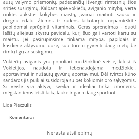
ausų valymo priemonių, padedančių išvengti rimtesnių šios
srities susirgimų. Kalbant apie vokiečių aviganio mitybą, verta
rinktis aukštos kokybės maistą, įvairiai maitinti sausu ir
drėgnu ėdalu. Žiemos ir rudens laikotarpiu nepamirškite
papildomai aprūpinti vitaminais. Geras sprendimas - duoti
lašišų aliejaus skystu pavidalu, kurį šuo gali vartoti kartu su
maistu. Jei pasirūpinsime tinkama mityba, papildais ir
kasdiene aktyvumo doze, šuo turėtų gyventi daug metų be
rimtų ligų ar susirgimų.
Vokiečių aviganis yra populiari medžioklinė veislė, kilusi iš
Vokietijos, naudota ir tebenaudojama medžioklei,
aportavimui ir nušautų gyvūnų aportavimui. Dėl tvirtos kūno
sandaros jis puikiai susidoroja su bet kokiomis oro sąlygomis.
Ši veislė yra aktyvi, sveika ir idealiai tinka žmonėms,
mėgstantiems leisti laiką lauke ir gana daug sportuoti.
Lida Pieczulis
Komentarai
Nerasta atsiliepimų