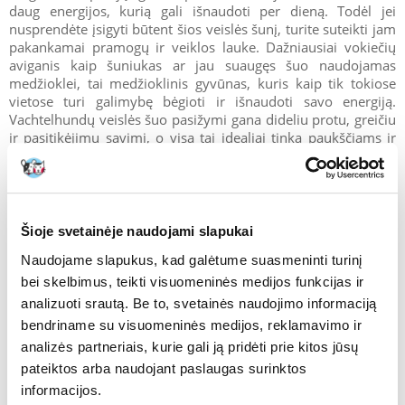
daug energijos, kurią gali išnaudoti per dieną. Todėl jei
nusprendėte įsigyti būtent šios veislės šunį, turite suteikti jam
pakankamai pramogų ir veiklos lauke. Dažniausiai vokiečių
aviganis kaip šuniukas ar jau suaugęs šuo naudojamas
medžioklei, tai medžioklinis gyvūnas, kuris kaip tik tokiose
vietose turi galimybę bėgioti ir išnaudoti savo energiją.
Vachtelhundų veislės šuo pasižymi gana dideliu protu, greičiu
ir pasitikėjimu savimi, o visa tai idealiai tinka paukščiams ir
kitiems medžiojamiesiems gyvūnams medžioti.
Wachtelhundas pasižymi specifiniu charakteriu, kuriam reikia
tinkamo dresavimo ir požiūrio. Kaip medžioklinis šuo, jis
mėgsta valdyti būrį, todėl patartina laiku pradėti nustatyti jam
Šioje svetainėje naudojami slapukai
ribas. Jei negalite suvaldyti pernelyg energingo šuns, patartina
Naudojame slapukus, kad galėtume suasmeninti turinį
naudoti specialų dresūrai skirtą pavadėlį arba kreiptis į
elgsenos specialistą.
bei skelbimus, teikti visuomeninės medijos funkcijas ir
analizuoti srautą. Be to, svetainės naudojimo informaciją
bendriname su visuomeninės medijos, reklamavimo ir
analizės partneriais, kurie gali ją pridėti prie kitos jūsų
pateiktos arba naudojant paslaugas surinktos
Wachtelhund - priežiūra ir rūpinimasis, veisimas
informacijos.