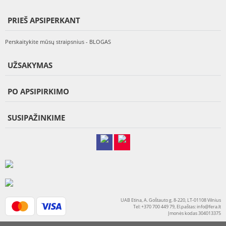
PRIEŠ APSIPERKANT
Perskaitykite mūsų straipsnius - BLOGAS
UŽSAKYMAS
PO APSIPIRKIMO
SUSIPAŽINKIME
UAB Etina, A. Goštauto g. 8-220, LT-01108 Vilnius
Tel: +370 700 449 79, El.paštas:
info@fera.lt
Įmonės kodas 304013375