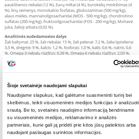
paukštienos riebalai (12 %), žuvų miltai (4 %), burokėlių minkštimas (4
%), linų sėmenys, monokalcio fosfatas, gliukozaminas (500 mg/kg),
alaus mielės, mannanoligosacharidai (MOS - 500 mg/kg), chondroitino
sulfatas (200 mg/kg), fruktooligosacharidai (FOS - 200 mg/kg), Mohavė
juka, žalioji arbata (0,02 %).
Analitinės sudedamosios dalys
:
Žali baltymai: 25 %, žali riebalai: 15 %, žali pelenai: 7,2 %, žalia ląsteliena:
3,5 %, drėgmė: 9 %, kalcis: 1,2 %, fosforas: 1,0 %, kalis: 0,6 %, natris: 0,6
%, Omega-3 riebalų rūgštys: 0,39 %, Omega-6 riebalų rūgštys: 2,03 %,
apykaitos energija: 3561 kcal/kg.
Maisto papildai/kg:
Vitaminai: vitaminas A (3a672a) - 18000 TV, vitaminas D3 (3a671)* -
1500 TV, vitaminas E (3a700) - 530 mg, biotinas (3a880) - 1 mg.
Mikroelementai: geležies (II) sulfato monohidratas (3b103) - 50 mg,
Šioje svetainėje naudojami slapukai
kalcio jodatas bevandenis (3b202) - 1,5 mg, vario (II) sulfato
Naudojame slapukus, kad galėtume suasmeninti turinį bei
pentahidratas (3b405) - 5 mg, mangano sulfato monohidratas (3b503)
- 20 mg, cinko sulfato monohidratas (3b605) - 115 mg, natrio selenatas
skelbimus, teikti visuomeninės medijos funkcijas ir analizuoti
(3b801) - 0,1 mg. Provitaminai: taurinas (3a370) - 1235 mg, L-karnitinas
srautą. Be to, svetainės naudojimo informaciją bendriname
(3a910) - 50 mg. Technologiniai priedai: antioksidantai, konservantai
su visuomeninės medijos, reklamavimo ir analizės
Tinkamo vartojimo instrukcijos:
partneriais, kurie gali ją pridėti prie kitos jūsų pateiktos arba
Maistas atitinka sveiko suaugusio šuns, nepriklausomai nuo veislės ir
naudojant paslaugas surinktos informacijos.
dydžio, mitybos poreikius. Pradinės dozės nurodytos maisto pakuotės
dozavimo lentelėje. Paros dozę reikia padalyti į 2 ar daugiau valgymų.