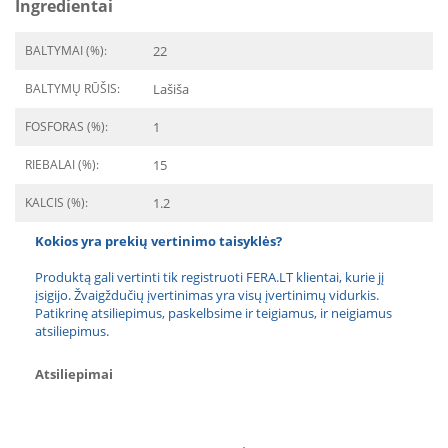
Ingredientai
BALTYMAI (%):
22
BALTYMŲ RŪŠIS:
Lašiša
FOSFORAS (%):
1
RIEBALAI (%):
15
KALCIS (%):
1.2
Kokios yra prekių vertinimo taisyklės?
Produktą gali vertinti tik registruoti FERA.LT klientai, kurie jį
įsigijo. Žvaigždučių įvertinimas yra visų įvertinimų vidurkis.
Patikrinę atsiliepimus, paskelbsime ir teigiamus, ir neigiamus
atsiliepimus.
Atsiliepimai