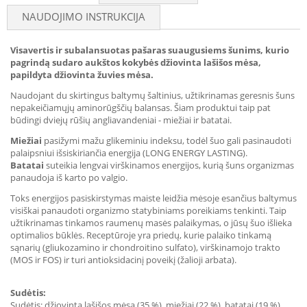
NAUDOJIMO INSTRUKCIJA
Visavertis ir subalansuotas pašaras suaugusiems šunims, kurio
pagrindą sudaro aukštos kokybės džiovinta lašišos mėsa,
papildyta džiovinta žuvies mėsa.
Naudojant du skirtingus baltymų šaltinius, užtikrinamas geresnis šuns
nepakeičiamųjų aminorūgščių balansas. Šiam produktui taip pat
būdingi dviejų rūšių angliavandeniai - miežiai ir batatai.
Miežiai
pasižymi mažu glikeminiu indeksu, todėl šuo gali pasinaudoti
palaipsniui išsiskiriančia energija (LONG ENERGY LASTING).
Batatai
suteikia lengvai virškinamos energijos, kurią šuns organizmas
panaudoja iš karto po valgio.
Toks energijos pasiskirstymas maiste leidžia mėsoje esančius baltymus
visiškai panaudoti organizmo statybiniams poreikiams tenkinti. Taip
užtikrinamas tinkamos raumenų masės palaikymas, o jūsų šuo išlieka
optimalios būklės. Receptūroje yra priedų, kurie palaiko tinkamą
sąnarių (gliukozamino ir chondroitino sulfato), virškinamojo trakto
(MOS ir FOS) ir turi antioksidacinį poveikį (žalioji arbata).
Sudėtis:
Sudėtis: džiovinta lašišos mėsa (35 %), miežiai (22 %), batatai (19 %),