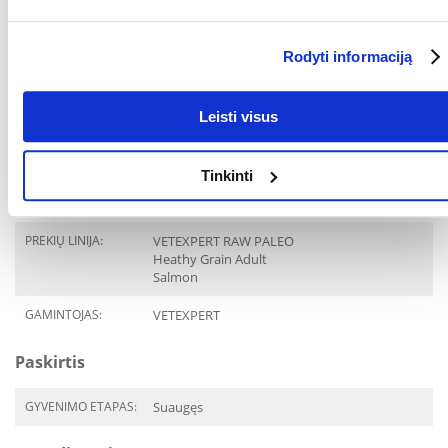
Esant didesniam maistinių medžiagų poreikiui, paros davinio dydį
reikėtų koreguoti individualiai. Šuo turi turėti nuolatinę prieigą prie
švaraus, šviežio vandens. Naują ėdalą reikėtų įvesti palaipsniui,
Rodyti informaciją
maišant jį su ankstesniu ėdalu per maždaug 2 savaites.
Parametrai
Leisti visus
AUGINTINIO DYDIS:
Universalus
Tinkinti
PAKUOTĖS SVORIS
10
(KG):
PREKIŲ LINIJA:
VETEXPERT RAW PALEO
Heathy Grain Adult
Salmon
GAMINTOJAS:
VETEXPERT
Paskirtis
GYVENIMO ETAPAS:
Suaugęs