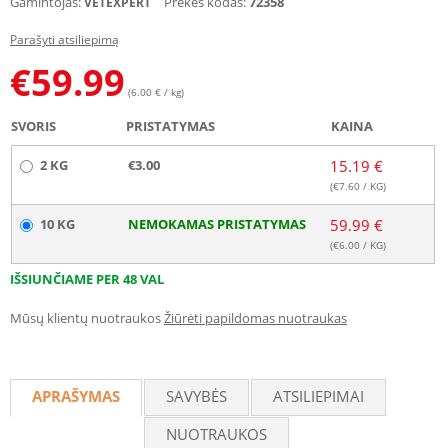
Gamintojas:
Prekės kodas:
72358
VETEXPERT
Parašyti atsiliepimą
€
59.99
(6.00 € / kg)
SVORIS
PRISTATYMAS
KAINA
2 KG
€3.00
15.19 €
(€
7.60
/ KG)
10 KG
NEMOKAMAS PRISTATYMAS
59.99 €
(€
6.00
/ KG)
IŠSIUNČIAME PER 48 VAL
Mūsų klientų nuotraukos
Žiūrėti papildomas nuotraukas
APRAŠYMAS
SAVYBĖS
ATSILIEPIMAI
NUOTRAUKOS