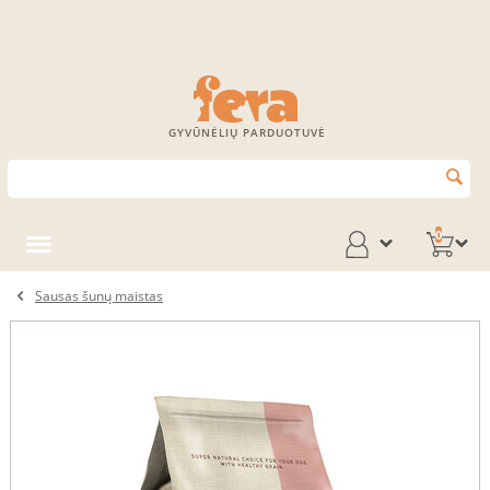
GYVŪNĖLIŲ PARDUOTUVĖ
0
Sausas šunų maistas