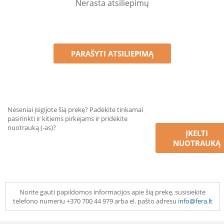
Nerasta atsiliepimų
PARAŠYTI ATSILIEPIMĄ
Neseniai įsigijote šią prekę? Padėkite tinkamai
pasirinkti ir kitiems pirkėjams ir pridėkite
nuotrauką (-as)?
ĮKELTI
NUOTRAUKĄ
Norite gauti papildomos informacijos apie šią prekę, susisiekite
telefono numeriu +370 700 44 979 arba el. pašto adresu
info@fera.lt