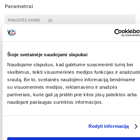
Parametrai
PAKUOTĖS SVORIS
25
(KG):
GAMINTOJAS:
VERSELE-LAGA
Kokios yra prekių vertinimo taisyklės?
Šioje svetainėje naudojami slapukai
Produktą gali vertinti tik registruoti FERA.LT klientai, kurie jį
Naudojame slapukus, kad galėtume suasmeninti turinį bei
įsigijo. Žvaigždučių įvertinimas yra visų įvertinimų vidurkis.
Patikrinę atsiliepimus, paskelbsime ir teigiamus, ir neigiamus
skelbimus, teikti visuomeninės medijos funkcijas ir analizuoti
atsiliepimus.
srautą. Be to, svetainės naudojimo informaciją bendriname
su visuomeninės medijos, reklamavimo ir analizės
Atsiliepimai
partneriais, kurie gali ją pridėti prie kitos jūsų pateiktos arba
naudojant paslaugas surinktos informacijos.
Nerasta atsiliepimų
Rodyti informaciją