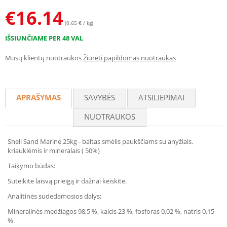
€
16.14
(0.65 € / kg)
IŠSIUNČIAME PER 48 VAL
Mūsų klientų nuotraukos
Žiūrėti papildomas nuotraukas
APRAŠYMAS
SAVYBĖS
ATSILIEPIMAI
NUOTRAUKOS
Shell Sand Marine 25kg - baltas smėlis paukščiams su anyžiais,
kriauklėmis ir mineralais ( 50%)
Taikymo būdas:
Suteikite laisvą prieigą ir dažnai keiskite.
Analitinės sudedamosios dalys:
Mineralinės medžiagos 98,5 %, kalcis 23 %, fosforas 0,02 %, natris 0,15
%.