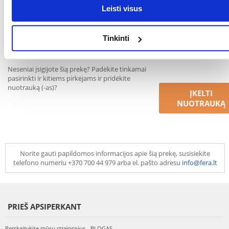
Leisti visus
PARAŠYTI ATSILIEPIMĄ
Tinkinti
Neseniai įsigijote šią prekę? Padėkite tinkamai
pasirinkti ir kitiems pirkėjams ir pridėkite
nuotrauką (-as)?
ĮKELTI
NUOTRAUKĄ
Norite gauti papildomos informacijos apie šią prekę, susisiekite
telefono numeriu +370 700 44 979 arba el. pašto adresu
info@fera.lt
PRIEŠ APSIPERKANT
Perskaitykite mūsų straipsnius - BLOGAS