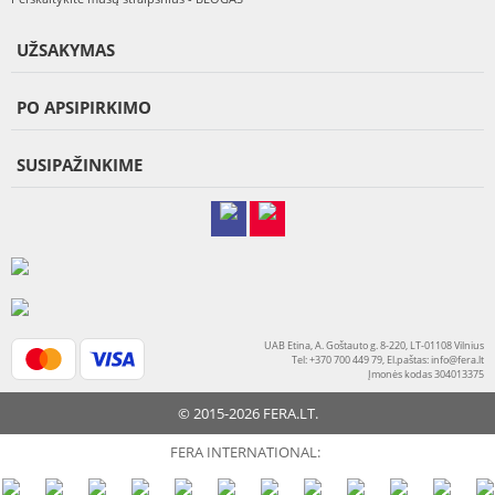
UŽSAKYMAS
PO APSIPIRKIMO
SUSIPAŽINKIME
UAB Etina, A. Goštauto g. 8-220, LT-01108 Vilnius
Tel: +370 700 449 79, El.paštas:
info@fera.lt
Įmonės kodas 304013375
© 2015-2026 FERA.LT.
FERA INTERNATIONAL: