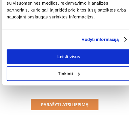
GAMINTOJAS:
VERSELE-LAGA
su visuomeninės medijos, reklamavimo ir analizės
partneriais, kurie gali ją pridėti prie kitos jūsų pateiktos arba
Kokios yra prekių vertinimo taisyklės?
naudojant paslaugas surinktos informacijos.
Produktą gali vertinti tik registruoti FERA.LT klientai, kurie jį
įsigijo. Žvaigždučių įvertinimas yra visų įvertinimų vidurkis.
Patikrinę atsiliepimus, paskelbsime ir teigiamus, ir neigiamus
Rodyti informaciją
atsiliepimus.
Atsiliepimai
Leisti visus
Tinkinti
Nerasta atsiliepimų
PARAŠYTI ATSILIEPIMĄ