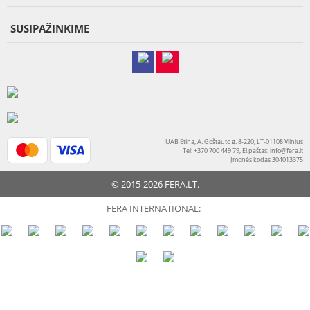
SUSIPAŽINKIME
UAB Etina, A. Goštauto g. 8-220, LT-01108 Vilnius
Tel: +370 700 449 79, El.paštas:
info@fera.lt
Įmonės kodas 304013375
© 2015-2026 FERA.LT.
FERA INTERNATIONAL: