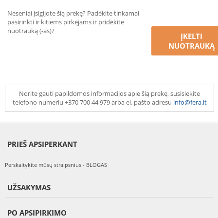
Neseniai įsigijote šią prekę? Padėkite tinkamai
pasirinkti ir kitiems pirkėjams ir pridėkite
nuotrauką (-as)?
ĮKELTI
NUOTRAUKĄ
Norite gauti papildomos informacijos apie šią prekę, susisiekite
telefono numeriu +370 700 44 979 arba el. pašto adresu
info@fera.lt
PRIEŠ APSIPERKANT
Perskaitykite mūsų straipsnius - BLOGAS
UŽSAKYMAS
PO APSIPIRKIMO