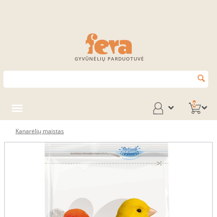
GYVŪNĖLIŲ PARDUOTUVĖ
0
Kanarėlių maistas