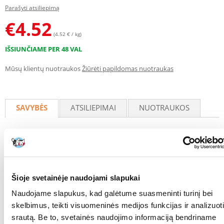
Parašyti atsiliepimą
€
4.52
(4.52 € / kg)
IŠSIUNČIAME PER 48 VAL
Mūsų klientų nuotraukos
Žiūrėti papildomas nuotraukas
SAVYBĖS
ATSILIEPIMAI
NUOTRAUKOS
RŪŠIS:
Kanarėlėms
Parametrai
PAKUOTĖS SVORIS
1
Šioje svetainėje naudojami slapukai
(KG):
Naudojame slapukus, kad galėtume suasmeninti turinį bei
PAPILDOMA NAUDA
Aprūpinimas vitaminais
skelbimus, teikti visuomeninės medijos funkcijas ir analizuoti
SVEIKATAI:
srautą. Be to, svetainės naudojimo informaciją bendriname